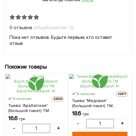
0 отзывов
(общий рейтинг: 0)
Пока нет отзывов. Будьте первым, кто оставит
отзыв
Похожие товары
В наличии.
32817
В наличии.
32829
Тыква "Медовая"
Тыква "Арабатская"
(Большой пакет) ТМ
(Большой пакет) ТМ
"Весна" 4г
18.6
грн
"Весна" 4г
16.6
грн
-
+
-
+