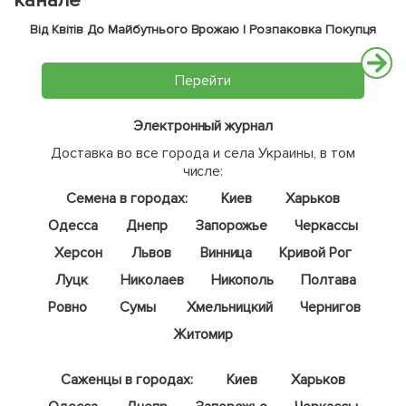
канале
Від Квітів До Майбутнього Врожаю | Розпаковка Покупця
Перейти
Электронный журнал
Доставка во все города и села Украины, в том
числе:
Семена в городах:
Киев
Харьков
Одесса
Днепр
Запорожье
Черкассы
Херсон
Львов
Винница
Кривой Рог
Луцк
Николаев
Никополь
Полтава
Ровно
Сумы
Хмельницкий
Чернигов
Житомир
Саженцы в городах:
Киев
Харьков