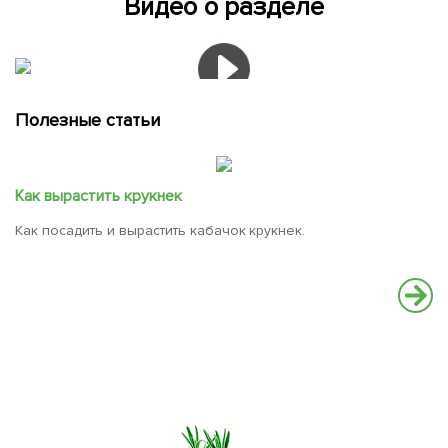
Видео о разделе
Полезные статьи
Как вырастить крукнек
Как посадить и вырастить кабачок крукнек.
К
с
Н
о