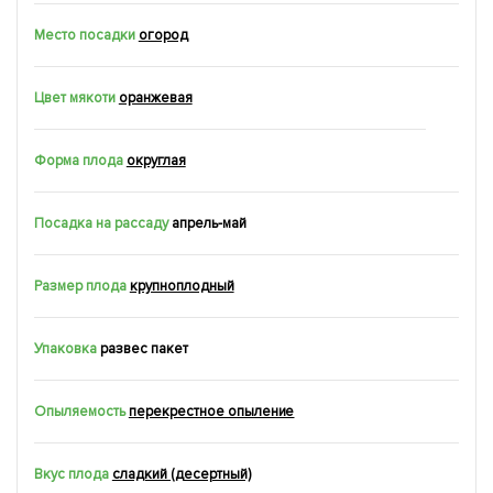
Место посадки
огород
Цвет мякоти
оранжевая
Форма плода
округлая
Посадка на рассаду
апрель-май
Размер плода
крупноплодный
Упаковка
развес пакет
Опыляемость
перекрестное опыление
Вкус плода
сладкий (десертный)