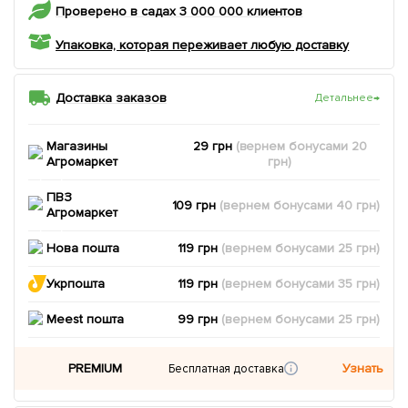
Проверено в садах 3 000 000 клиентов
Упаковка, которая переживает любую доставку
Доставка заказов
Детальнее
→
Магазины
29 грн
(вернем
бонусами
20
Агромаркет
грн)
ПВЗ
109 грн
(вернем
бонусами
40
грн)
Агромаркет
Нова пошта
119 грн
(вернем
бонусами
25
грн)
Укрпошта
119 грн
(вернем
бонусами
35
грн)
Meest пошта
99 грн
(вернем
бонусами
25
грн)
PREMIUM
Узнать
Бесплатная доставка