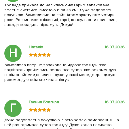
Троянда приїхала до нас класнюча! Гарно запакована,
зелене листячко, висотою біля 45 см.! Дуже задоволені
покупкою. Замовляємо на сайті АгроМаркету вже чотири
роки. Рослиночки свіженькі, гарні, консультанти привітливі,
завжди порадять, підкажуть. Дякую!
Наталія
16.07.2026
Н
Замовляла вперше,запаковано чудово,троянди вже
зацвітають,прийнялись легко, все супер,вже рекомендую
своїм знайомим,ввічливі і дуже уважні менеджера, дякую і
рекомендую всім хто читає відгук
Галина Бовгира
16.07.2026
Г
Дуже задоволена покупкою. Часто роблю замовлення. На
цей раз отримала супер троянду! Дуже хотіла насичено