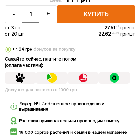
Цена:
-
+
КУПИТЬ
от 3 шт
27.51
41
грн/шт
от 20 шт
22.62
27.51
грн/шт
+ 1.64 грн
бонусов за покупку
Сажайте сейчас, платите потом
(оплата частями):
Доступно для заказов от 1000 грн.
Лидер №1 Собственное производство и
выращивание
Растения приживаются или производим замену
16 000 сортов растений и семян в нашем магазине