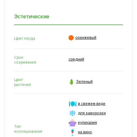
Эстетические

оранжевый
Цвет плода
Срок
средний
созревания
Цвет

Зеленый
растения
в свежем виде
для заморозки
кулинария
Тип
использования
на вино