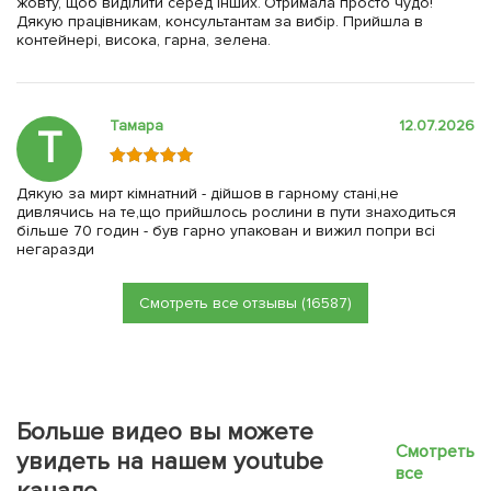
жовту, щоб виділити серед інших. Отримала просто чудо!
Дякую працівникам, консультантам за вибір. Прийшла в
контейнері, висока, гарна, зелена.
Тамара
12.07.2026
Т
Дякую за мирт кімнатний - дійшов в гарному стані,не
дивлячись на те,що прийшлось рослини в пути знаходиться
більше 70 годин - був гарно упакован и вижил попри всі
негаразди
Смотреть все отзывы (16587)
Больше видео вы можете
Смотреть
увидеть на нашем youtube
все