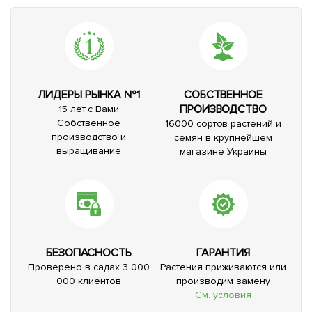
ЛИДЕРЫ РЫНКА №1
СОБСТВЕННОЕ
ПРОИЗВОДСТВО
15 лет с Вами
Собственное
16000 сортов растений и
производство и
семян в крупнейшем
выращивание
магазине Украины
БЕЗОПАСНОСТЬ
ГАРАНТИЯ
Проверено в садах 3 000
Растения приживаются или
000 клиентов
производим замену
См. условия