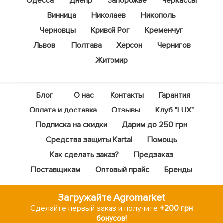
Одесса
Днепр
Запорожье
Черкассы
Винница
Николаев
Никополь
Черновцы
Кривой Рог
Кременчуг
Львов
Полтава
Херсон
Чернигов
Житомир
Блог
О нас
Контакты
Гарантия
Оплата и доставка
Отзывы
Клуб "LUX"
Подписка на скидки
Дарим до 250 грн
Средства защиты Kartal
Помощь
Как сделать заказ?
Предзаказ
Поставщикам
Оптовый прайс
Бренды
Загружайте Agromarket
Сделайте первый заказ и получите
+200 грн
бонусов!