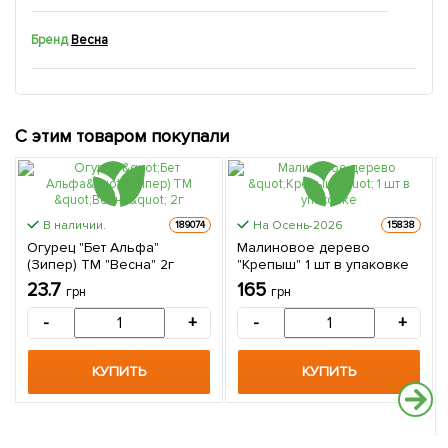
Бренд
Весна
С этим товаром покупали
В наличии.
На Осень-2026
189074
15838
Огурец "Бет Альфа"
Малиновое дерево
(Зипер) ТМ "Весна" 2г
"Крепыш" 1 шт в упаковке
23.7
165
грн
грн
-
+
-
+
КУПИТЬ
КУПИТЬ