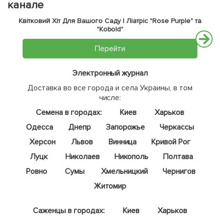
канале
Квітковий Хіт Для Вашого Саду | Ліатріс "Rose Purple" та
"Kobold"
Перейти
Электронный журнал
Доставка во все города и села Украины, в том
числе:
Семена в городах:
Киев
Харьков
Одесса
Днепр
Запорожье
Черкассы
Херсон
Львов
Винница
Кривой Рог
Луцк
Николаев
Никополь
Полтава
Ровно
Сумы
Хмельницкий
Чернигов
Житомир
Саженцы в городах:
Киев
Харьков