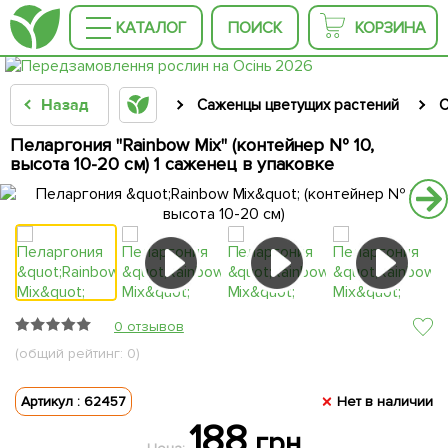
КАТАЛОГ
ПОИСК
КОРЗИНА
Назад
Саженцы цветущих растений
С
Пеларгония "Rainbow Mix" (контейнер № 10,
высота 10-20 см) 1 саженец в упаковке
0 отзывов
(общий рейтинг: 0)
Артикул : 62457
Нет в наличии
188
грн