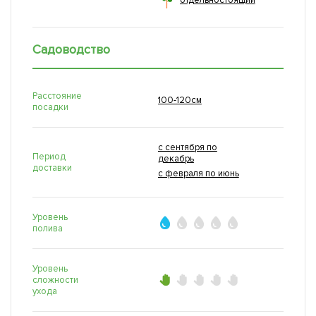
отдельностоящий
Садоводство
Расстояние
100-120см
посадки
с сентября по
Период
декабрь
доставки
с февраля по июнь
Уровень
полива
Уровень
сложности
ухода