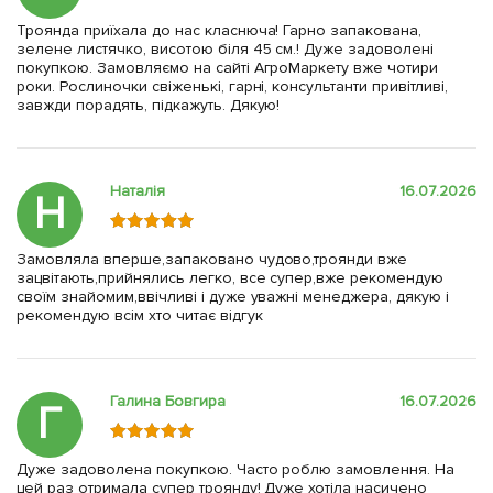
Троянда приїхала до нас класнюча! Гарно запакована,
зелене листячко, висотою біля 45 см.! Дуже задоволені
покупкою. Замовляємо на сайті АгроМаркету вже чотири
роки. Рослиночки свіженькі, гарні, консультанти привітливі,
завжди порадять, підкажуть. Дякую!
Наталія
16.07.2026
Н
Замовляла вперше,запаковано чудово,троянди вже
зацвітають,прийнялись легко, все супер,вже рекомендую
своїм знайомим,ввічливі і дуже уважні менеджера, дякую і
рекомендую всім хто читає відгук
Галина Бовгира
16.07.2026
Г
Дуже задоволена покупкою. Часто роблю замовлення. На
цей раз отримала супер троянду! Дуже хотіла насичено