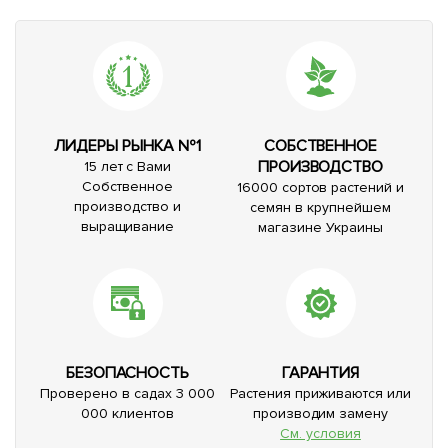
ЛИДЕРЫ РЫНКА №1
СОБСТВЕННОЕ
ПРОИЗВОДСТВО
15 лет с Вами
Собственное
16000 сортов растений и
производство и
семян в крупнейшем
выращивание
магазине Украины
БЕЗОПАСНОСТЬ
ГАРАНТИЯ
Проверено в садах 3 000
Растения приживаются или
000 клиентов
производим замену
См. условия