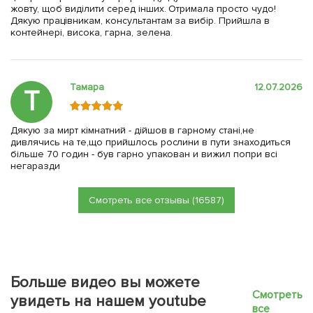
жовту, щоб виділити серед інших. Отримала просто чудо!
Дякую працівникам, консультантам за вибір. Прийшла в
контейнері, висока, гарна, зелена.
Тамара
12.07.2026
Т
Дякую за мирт кімнатний - дійшов в гарному стані,не
дивлячись на те,що прийшлось рослини в пути знаходиться
більше 70 годин - був гарно упакован и вижил попри всі
негаразди
Смотреть все отзывы (16587)
Больше видео вы можете
Смотреть
увидеть на нашем youtube
все