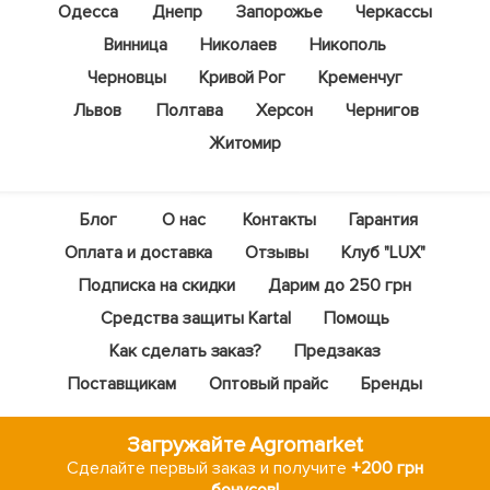
Одесса
Днепр
Запорожье
Черкассы
Винница
Николаев
Никополь
Черновцы
Кривой Рог
Кременчуг
Львов
Полтава
Херсон
Чернигов
Житомир
Блог
О нас
Контакты
Гарантия
Оплата и доставка
Отзывы
Клуб "LUX"
Подписка на скидки
Дарим до 250 грн
Средства защиты Kartal
Помощь
Как сделать заказ?
Предзаказ
Поставщикам
Оптовый прайс
Бренды
Загружайте Agromarket
Сделайте первый заказ и получите
+200 грн