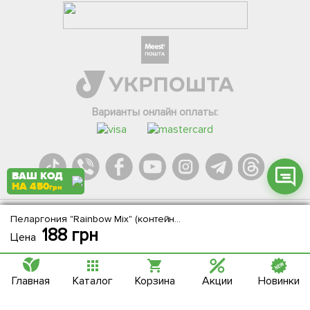
Фейсбук
Телеграм
Вайбер
Інстаграм
Варианты онлайн оплаты:
Онлайн чат
ВАШ КОД
НА 450
грн
Пеларгония "Rainbow Mix" (контейнер № 10, высота 10-20 см)
Agromarket.Copyright © 2013-2026. Все права защищены
188
грн
Цена
Главная
Каталог
Корзина
Акции
Новинки