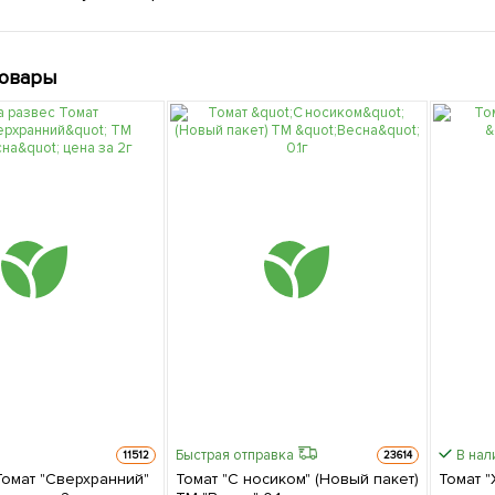
товары
Быстрая отправка
В нал
11512
23614
Томат "Сверхранний"
Томат "С носиком" (Новый пакет)
Томат "