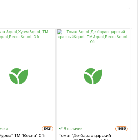
ичии.
В наличии.
10421
18985
Хурма" ТМ "Весна" 0.1г
Томат "Де-барао царский
То