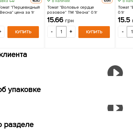
равка
В наличии.
В нал
46367
10541
Томат "Перцевидный
Томат "Воловье сердце
Томат 
"Весна" цена за 1г
розовое" ТМ "Весна" 0.1г
0.1г
15.66
15.5
грн
+
-
+
-
КУПИТЬ
КУПИТЬ
клиента
об упаковке
о разделе