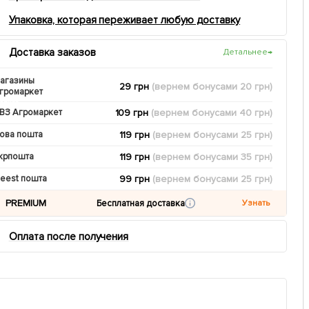
Упаковка, которая переживает любую доставку
Доставка заказов
Детальнее
→
агазины
29 грн
(вернем
бонусами
20
грн)
громаркет
109 грн
(вернем
бонусами
40
грн)
ВЗ Агромаркет
119 грн
(вернем
бонусами
25
грн)
ова пошта
119 грн
(вернем
бонусами
35
грн)
крпошта
99 грн
(вернем
бонусами
25
грн)
eest пошта
PREMIUM
Бесплатная доставка
Узнать
Оплата после получения