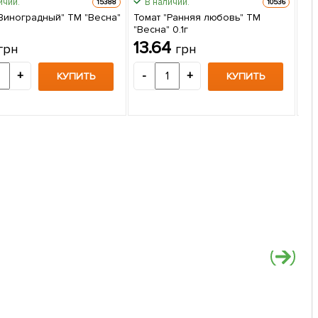
ичии.
В наличии.
15388
10536
"Виноградный" ТМ "Весна"
Томат "Ранняя любовь" ТМ
"Весна" 0.1г
То
13.64
грн
грн
"Ве
1
+
-
+
КУПИТЬ
КУПИТЬ
-