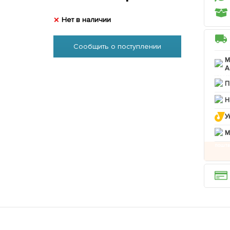
Нет в наличии
Сообщить о поступлении
М
А
П
Н
У
M