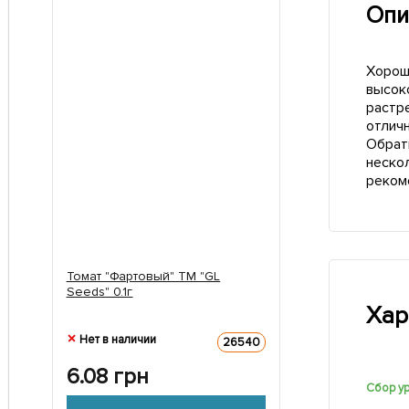
Опи
Хорош
высоко
растр
отлич
Обрат
неско
реком
Томат "Фартовый" ТМ "GL
Seeds" 0.1г
Хар
Нет в наличии
26540
6.08
грн
Сбор у