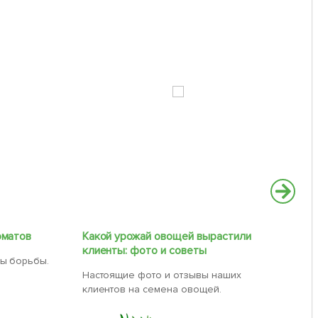
оматов
Какой урожай овощей вырастили
Эт
клиенты: фото и советы
гл
ы борьбы.
Настоящие фото и отзывы наших
Са
клиентов на семена овощей.
сей
апр