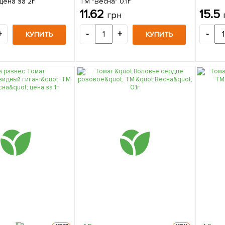
цена за 2г
ТМ "Весна" 0.1г
11.62
15.5
грн
+
-
+
-
КУПИТЬ
КУПИТЬ