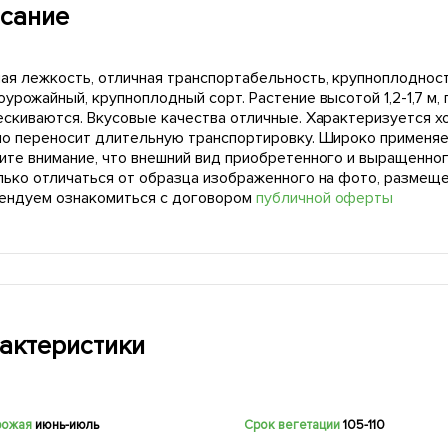
сание
ая лежкость, отличная транспортабельность, крупноплодност
урожайный, крупноплодный сорт. Растение высотой 1,2-1,7 м, 
ескиваются. Вкусовые качества отличные. Характеризуется 
но переносит длительную транспортировку. Широко применяе
ите внимание, что внешний вид приобретенного и выращенног
лько отличаться от образца изображенного на фото, размещ
ендуем ознакомиться с договором
публичной оферты
актеристики
рожая
июнь-июль
Срок вегетации
105-110