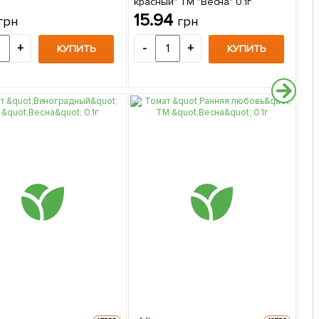
красный" ТМ "Весна" 0.1г
"Ве
15.94
1
грн
грн
+
-
+
-
КУПИТЬ
КУПИТЬ