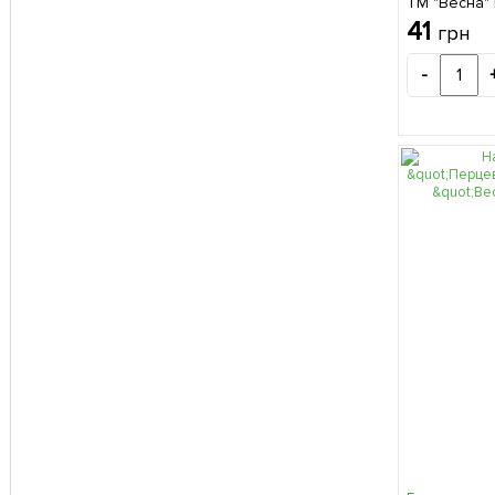
ТМ "Весна" 
41
грн
-