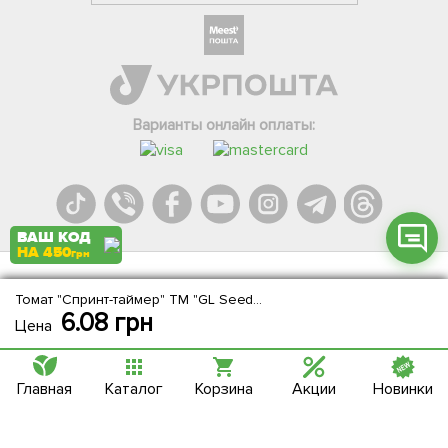
Фейсбук
Телеграм
Вайбер
Інстаграм
Варианты онлайн оплаты:
Онлайн чат
ВАШ КОД
НА 450
грн
Agromarket.Copyright © 2013-2026. Все права защищены
Томат "Спринт-таймер" ТМ "GL Seeds" 0.2г
6.08
грн
Цена
Главная
Каталог
Корзина
Акции
Новинки