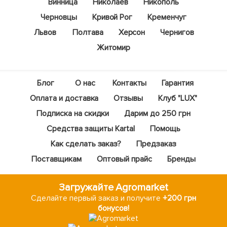
Винница
Николаев
Никополь
Черновцы
Кривой Рог
Кременчуг
Львов
Полтава
Херсон
Чернигов
Житомир
Блог
О нас
Контакты
Гарантия
Оплата и доставка
Отзывы
Клуб "LUX"
Подписка на скидки
Дарим до 250 грн
Средства защиты Kartal
Помощь
Как сделать заказ?
Предзаказ
Поставщикам
Оптовый прайс
Бренды
Загружайте Agromarket
Сделайте первый заказ и получите
+200 грн
бонусов!