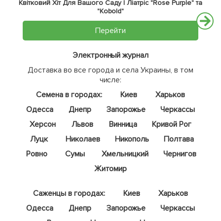
Квітковий Хіт Для Вашого Саду | Ліатріс "Rose Purple" та
"Kobold"
Перейти
Электронный журнал
Доставка во все города и села Украины, в том
числе:
Семена в городах:
Киев
Харьков
Одесса
Днепр
Запорожье
Черкассы
Херсон
Львов
Винница
Кривой Рог
Луцк
Николаев
Никополь
Полтава
Ровно
Сумы
Хмельницкий
Чернигов
Житомир
Саженцы в городах:
Киев
Харьков
Одесса
Днепр
Запорожье
Черкассы