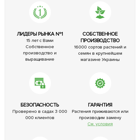
ЛИДЕРЫ РЫНКА №1
СОБСТВЕННОЕ
ПРОИЗВОДСТВО
15 лет с Вами
Собственное
16000 сортов растений и
производство и
семян в крупнейшем
выращивание
магазине Украины
БЕЗОПАСНОСТЬ
ГАРАНТИЯ
Проверено в садах 3 000
Растения приживаются или
000 клиентов
производим замену
См. условия