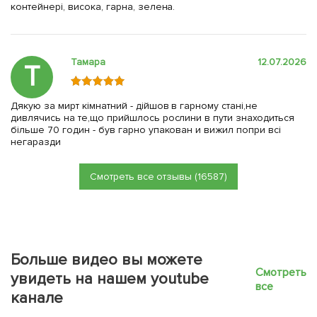
контейнері, висока, гарна, зелена.
Тамара
12.07.2026
Т
Дякую за мирт кімнатний - дійшов в гарному стані,не
дивлячись на те,що прийшлось рослини в пути знаходиться
більше 70 годин - був гарно упакован и вижил попри всі
негаразди
Смотреть все отзывы (16587)
Больше видео вы можете
Смотреть
увидеть на нашем youtube
все
канале