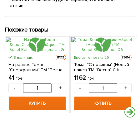
отзыв
Похожие товары
В наличии.
Быстрая отправка
11512
23614
На развес Томат
Томат "С носиком" (Новый
"Сверхранний" ТМ "Весна"
пакет) ТМ "Весна" 0.1г
цена за 2г
41
11.62
грн
грн
-
+
-
+
КУПИТЬ
КУПИТЬ