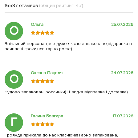
16587 отзывов
(общий рейтинг: 4.7)
Ольга
25.07.2026
О
Ввічливий персонал,все дуже якісно запаковано,відправка в
заявлені сроки,все гарно росте)
Оксана Пацеля
24.07.2026
О
Чудово запаковані рослинки) Швидка відправка і доставка)
Галина Бовгира
17.07.2026
Г
Троянда приїхала до нас класнюча! Гарно запакована,