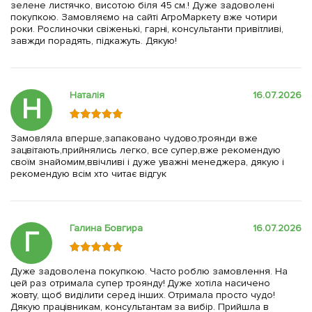
зелене листячко, висотою біля 45 см.! Дуже задоволені
покупкою. Замовляємо на сайті АгроМаркету вже чотири
роки. Рослиночки свіженькі, гарні, консультанти привітливі,
завжди порадять, підкажуть. Дякую!
Наталія
16.07.2026
Н
Замовляла вперше,запаковано чудово,троянди вже
зацвітають,прийнялись легко, все супер,вже рекомендую
своїм знайомим,ввічливі і дуже уважні менеджера, дякую і
рекомендую всім хто читає відгук
Галина Бовгира
16.07.2026
Г
Дуже задоволена покупкою. Часто роблю замовлення. На
цей раз отримала супер троянду! Дуже хотіла насичено
жовту, щоб виділити серед інших. Отримала просто чудо!
Дякую працівникам, консультантам за вибір. Прийшла в