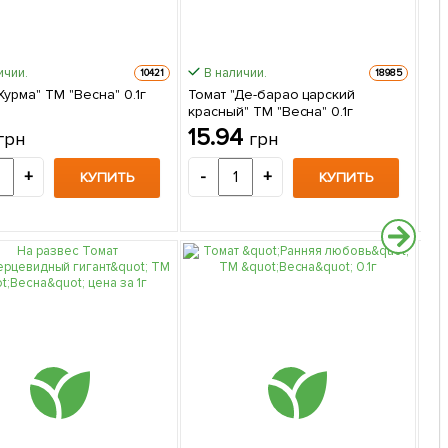
ичии.
В наличии.
10421
18985
Хурма" ТМ "Весна" 0.1г
Томат "Де-барао царский
То
красный" ТМ "Весна" 0.1г
"Ве
15.94
1
грн
грн
+
-
+
-
КУПИТЬ
КУПИТЬ