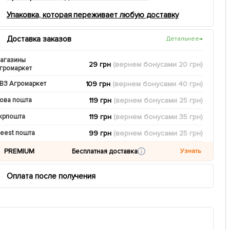
Упаковка, которая переживает любую доставку
Доставка заказов
Детальнее
→
агазины
29 грн
(вернем
бонусами
20
грн)
громаркет
109 грн
(вернем
бонусами
40
грн)
ВЗ Агромаркет
119 грн
(вернем
бонусами
25
грн)
ова пошта
119 грн
(вернем
бонусами
35
грн)
крпошта
99 грн
(вернем
бонусами
25
грн)
eest пошта
PREMIUM
Бесплатная доставка
Узнать
Оплата после получения