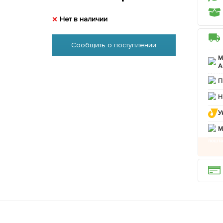
Нет в наличии
Сообщить о поступлении
М
А
П
Н
У
M