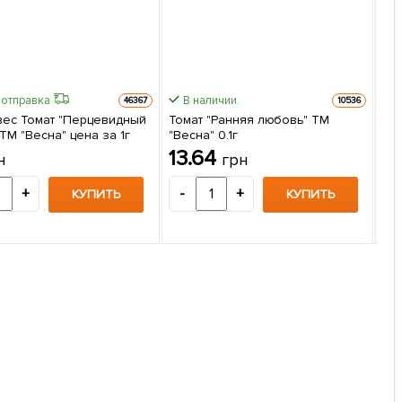
 отправка
В наличии.
46367
10536
вес Томат "Перцевидный
Томат "Ранняя любовь" ТМ
Быс
 ТМ "Весна" цена за 1г
"Весна" 0.1г
То
13.64
н
грн
ро
20
1
+
-
+
КУПИТЬ
КУПИТЬ
-