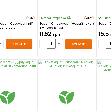
Быстрая отправка
В нал
11512
23614
Томат "Сверхранний"
Томат "С носиком" (Новый пакет)
Томат "
цена за 2г
ТМ "Весна" 0.1г
11.62
15.5
грн
+
-
+
-
КУПИТЬ
КУПИТЬ