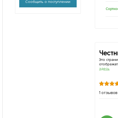
Сообщить о поступлении
Сортно
Честн
Это стран
отображат
здесь
1 отзывов