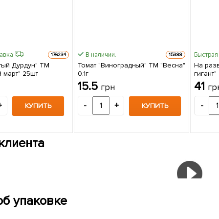
равка
В наличии.
Быстрая
176234
15388
тый Дурдун" ТМ
Томат "Виноградный" ТМ "Весна"
На раз
 март" 25шт
0.1г
гигант"
15.5
41
грн
гр
+
-
+
-
КУПИТЬ
КУПИТЬ
клиента
об упаковке