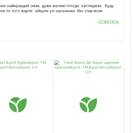
них найкращий смак, дуже великі плоди, заглядєніє . Буду
 то того варте, зійшли усі насінинки. Він став моім
Ответить