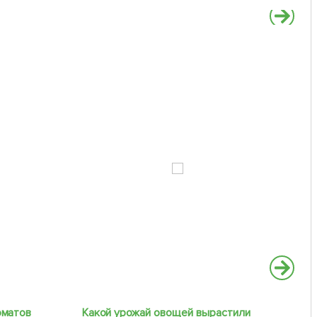
оматов
Какой урожай овощей вырастили
Эт