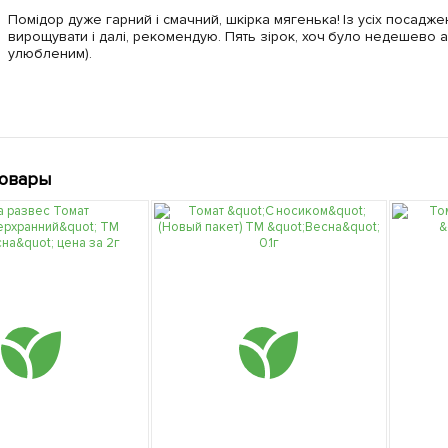
Помідор дуже гарний і смачний, шкірка мягенька! Із усіх посадже
вирощувати і далі, рекомендую. Пять зірок, хоч було недешево але
улюбленим).
товары