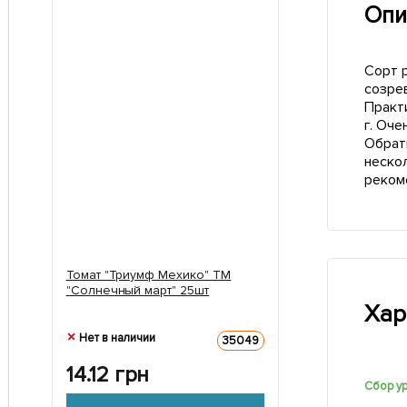
Опи
Сорт 
созре
Практ
г. Оч
Обрат
неско
реком
Томат "Триумф Мехико" ТМ
"Солнечный март" 25шт
Хар
Нет в наличии
35049
14.12
грн
Сбор у