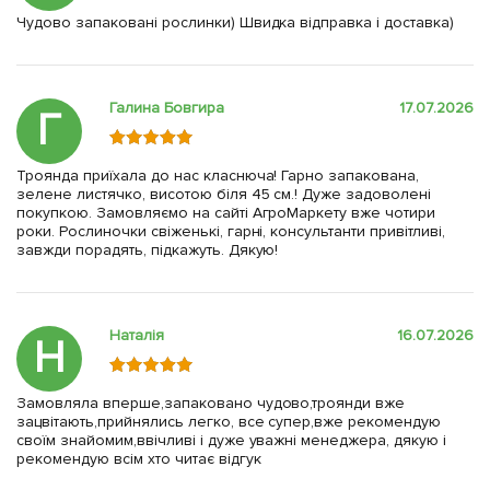
Чудово запаковані рослинки) Швидка відправка і доставка)
Галина Бовгира
17.07.2026
Г
Троянда приїхала до нас класнюча! Гарно запакована,
зелене листячко, висотою біля 45 см.! Дуже задоволені
покупкою. Замовляємо на сайті АгроМаркету вже чотири
роки. Рослиночки свіженькі, гарні, консультанти привітливі,
завжди порадять, підкажуть. Дякую!
Наталія
16.07.2026
Н
Замовляла вперше,запаковано чудово,троянди вже
зацвітають,прийнялись легко, все супер,вже рекомендую
своїм знайомим,ввічливі і дуже уважні менеджера, дякую і
рекомендую всім хто читає відгук