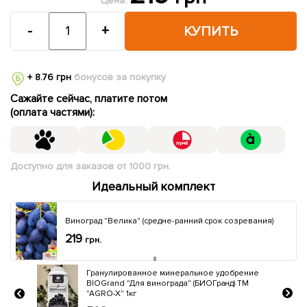
Цена:
-
+
КУПИТЬ
+ 8.76 грн
бонусов за покупку
Сажайте сейчас, платите потом
(оплата частями):
Доступно для заказов от 1000 грн.
Идеальный комплект
Виноград "Велика" (средне-ранний срок созревания)
219
грн.
ение
Минеральное удобрение BIOHYPER EXTRA
ТМ
"Для винограда" (Биохайпер Экстра) ТМ
"AGRO-X" 100г