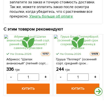
заплатите за заказ и точную стоимость доставки.
Так же, можете оплатить заказ после осмотра
посылки, когда убедитесь, что с растениями все
прекрасно.
Узнать больше об оплате
С этим товаром рекомендуют
На Осень-2026
На Осень-2026
15757
101978
Абрикос "Шалах
Груша "Геллерт" (осенний
ананасный" (летний сорт,
сорт, средний срок
ранний срок созревания) 1
созревания) 1 саженец в
336
244
грн
грн
саженец в упаковке
упаковке
-
+
-
+
КУПИТЬ
КУПИТЬ