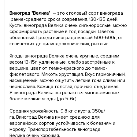
Виноград "Велика"
– это столовый сорт винограда
ранне-среднего срока созревания, 130-135 дней.
Кусты винограда Велика очень сильнорослые, можно
сформировать растение в год посадки. Цветок
обоеполый. Грозди винограда массой 500-600г, от
конических до цилиндроконических, рыхлые.
Ягоды винограда Велика очень крупные, средним
весом 13-15г, удлиненные, слабо заострённые к
вершине, цвет от темно-красного до темно-
фиолетового. Мякоть хрустящая. Вкус гармоничный,
насыщенный, можно ощутить легкие тона сливы или
чернослива. Кожица толстая, прочная, съедаемая.
У винограда Велика встречаются мягкосемянные
более мелкие ягоды (до 5-6г).
Средняя урожайность, 9.8 кг с куста, 350ц/
га. Виноград Велика имеет среднюю для
европейских сортов устойчивость к болезням и
морозу. Транспортабельность винограда
Велика очень хорошая.