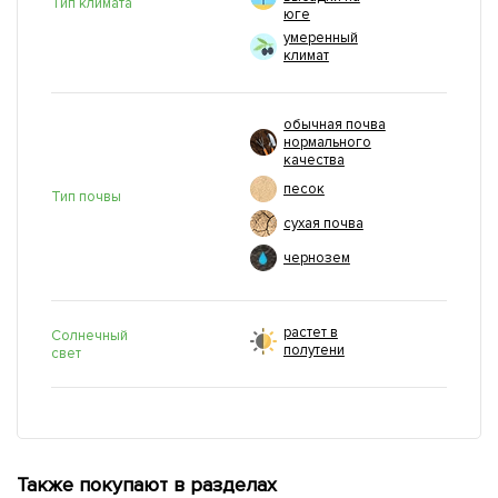
Тип климата
юге
умеренный
климат
обычная почва
нормального
качества
песок
Тип почвы
сухая почва
чернозем
растет в
Солнечный
полутени
свет
Также покупают в разделах