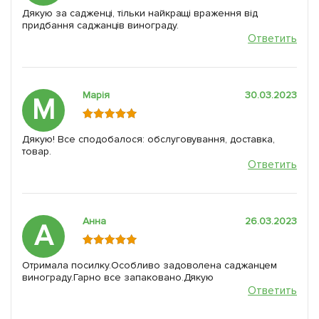
Дякую за садженці, тільки найкращі враження від
придбання саджанців винограду.
Ответить
Марія
30.03.2023
М
Дякую! Все сподобалося: обслуговування, доставка,
товар.
Ответить
Анна
26.03.2023
А
Отримала посилку.Особливо задоволена саджанцем
винограду.Гарно все запаковано.Дякую
Ответить