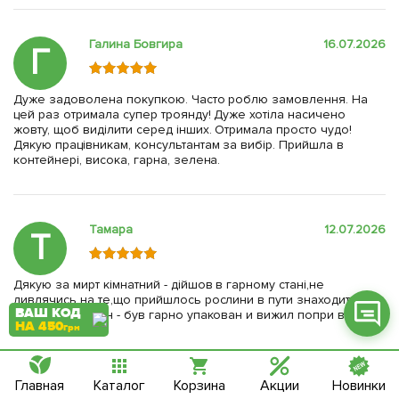
Галина Бовгира
16.07.2026
Г
Дуже задоволена покупкою. Часто роблю замовлення. На
Фейсбук
цей раз отримала супер троянду! Дуже хотіла насичено
жовту, щоб виділити серед інших. Отримала просто чудо!
Телеграм
Дякую працівникам, консультантам за вибір. Прийшла в
контейнері, висока, гарна, зелена.
Вайбер
Інстаграм
Тамара
12.07.2026
Т
Онлайн чат
Дякую за мирт кімнатний - дійшов в гарному стані,не
дивлячись на те,що прийшлось рослини в пути знаходиться
ВАШ КОД
більше 70 годин - був гарно упакован и вижил попри всі
НА 450
грн
негаразди
Смотреть все отзывы (16587)
Главная
Каталог
Корзина
Акции
Новинки