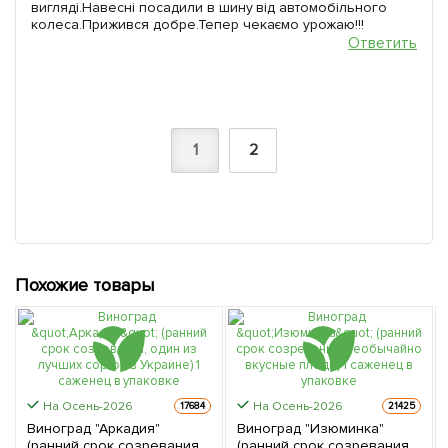
вигляді.Навесні посадили в шину від автомобільного
колеса.Прижився добре.Тепер чекаємо урожаю!!!
Ответить
1
2
Похожие товары
На Осень-2026
На Осень-2026
17684
21425
Виноград "Аркадия"
Виноград "Изюминка"
(ранний срок созревания,
(ранний срок созревания,