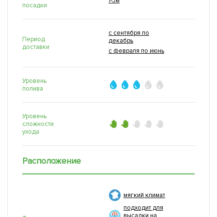
1-3м
посадки
с сентября по
Период
декабрь
доставки
с февраля по июнь
Уровень
полива
Уровень
сложности
ухода
Расположение
мягкий климат
подходит для
высадки на