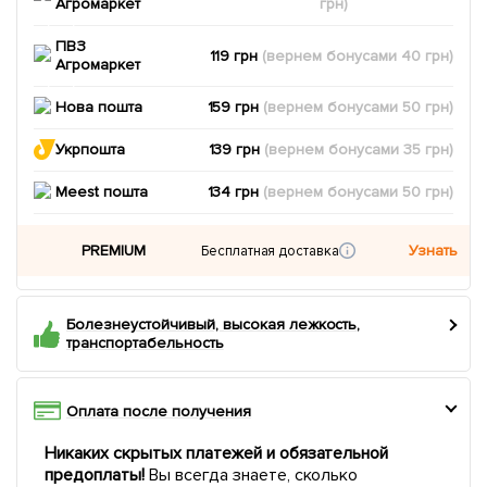
Агромаркет
грн)
ПВЗ
119 грн
(вернем
бонусами
40
грн)
Агромаркет
Нова пошта
159 грн
(вернем
бонусами
50
грн)
Укрпошта
139 грн
(вернем
бонусами
35
грн)
Meest пошта
134 грн
(вернем
бонусами
50
грн)
PREMIUM
Узнать
Бесплатная доставка
Болезнеустойчивый, высокая лежкость,
транспортабельность
Оплата после получения
Никаких скрытых платежей и обязательной
предоплаты!
Вы всегда знаете, сколько