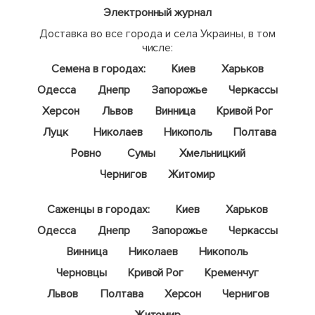
Электронный журнал
Доставка во все города и села Украины, в том
числе:
Семена в городах:
Киев
Харьков
Одесса
Днепр
Запорожье
Черкассы
Херсон
Львов
Винница
Кривой Рог
Луцк
Николаев
Никополь
Полтава
Ровно
Сумы
Хмельницкий
Чернигов
Житомир
Саженцы в городах:
Киев
Харьков
Одесса
Днепр
Запорожье
Черкассы
Винница
Николаев
Никополь
Черновцы
Кривой Рог
Кременчуг
Львов
Полтава
Херсон
Чернигов
Житомир