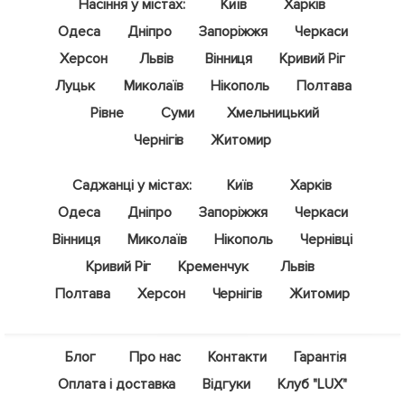
Насіння у містах:
Київ
Харків
Одеса
Дніпро
Запоріжжя
Черкаси
Херсон
Львів
Вінниця
Кривий Ріг
Луцьк
Миколаїв
Нікополь
Полтава
Рівне
Суми
Хмельницький
Чернігів
Житомир
Саджанці у містах:
Київ
Харків
Одеса
Дніпро
Запоріжжя
Черкаси
Вінниця
Миколаїв
Нікополь
Чернівці
Кривий Ріг
Кременчук
Львів
Полтава
Херсон
Чернігів
Житомир
Блог
Про нас
Контакти
Гарантія
Оплата і доставка
Відгуки
Клуб "LUX"