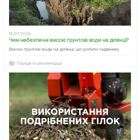
15/07/2026
Чим небезпечні високі ґрунтові води на ділянці?
Високі ґрунтові води на ділянці: що робити садівнику
Поради та рекомендації