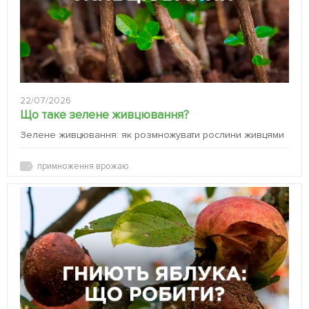
22/07/2026
Що таке зелене живцювання?
Зелене живцювання: як розмножувати рослини живцями
примноження врожаю