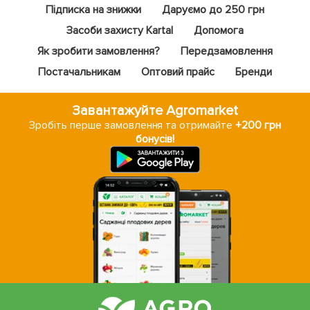
Підписка на знижки
Даруємо до 250 грн
Засоби захисту Kartal
Допомога
Як зробити замовлення?
Передзамовлення
Постачальникам
Оптовий прайс
Бренди
Завантажуйте Agromarket
Зробіть перше замовлення та отримайте
+200 грн
бонусів!