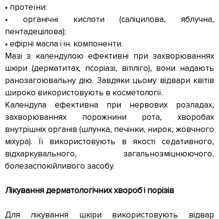
• протеїни;
• органічні кислоти (саліцилова, яблучна,
пентадецілова);
• ефірні масла і ін. компоненти.
Мазі з календулою ефективні при захворюваннях
шкіри (дерматитах, псоріазі, вітіліго), вони надають
ранозагоювальну дію. Завдяки цьому відвари квітів
широко використовують в косметології.
Календула ефективна при нервових розладах,
захворюваннях порожнини рота, хворобах
внутрішніх органів (шлунка, печінки, нирок, жовчного
міхура). Її використовують в якості седативного,
відхаркувального, загальнозміцнюючого,
болезаспокійливого засобу.
Лікування дерматологічних хвороб і порізів
Для лікування шкіри використовують відвар