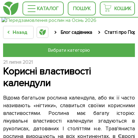
КАТАЛОГ
ПОШУК
КОШИК
Назад
Блог садівника
Статті про Пор
Вибрати категорію
21 липня 2021
Корисні властивості
календули
Відома багатьом рослина календула, або як її часто
називають «нігтики», славиться своїми корисними
властивостями. Рослина має багату історію:
лікувальні властивості календули згадуються в
рукописах, датованих I століттям н.е. Трав'яниста
рослина вирощують на всіх континентах, в Європі