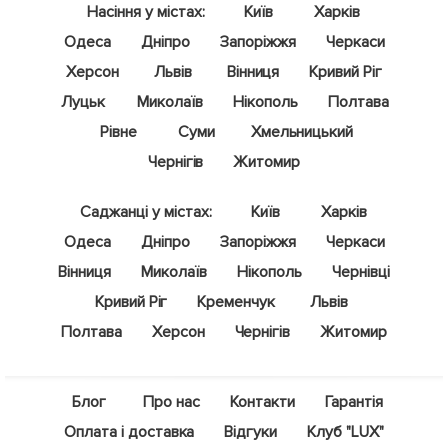
Насіння у містах:
Київ
Харків
Одеса
Дніпро
Запоріжжя
Черкаси
Херсон
Львів
Вінниця
Кривий Ріг
Луцьк
Миколаїв
Нікополь
Полтава
Рівне
Суми
Хмельницький
Чернігів
Житомир
Саджанці у містах:
Київ
Харків
Одеса
Дніпро
Запоріжжя
Черкаси
Вінниця
Миколаїв
Нікополь
Чернівці
Кривий Ріг
Кременчук
Львів
Полтава
Херсон
Чернігів
Житомир
Блог
Про нас
Контакти
Гарантія
Оплата і доставка
Відгуки
Клуб "LUX"