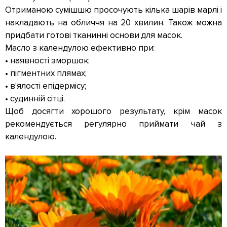
Отриманою сумішшю просочують кілька шарів марлі і
накладають на обличчя на 20 хвилин. Також можна
придбати готові тканинні основи для масок.
Масло з календулою ефективно при:
• наявності зморшок;
• пігментних плямах;
• в'ялості епідермісу;
• судинній сітці.
Щоб досягти хорошого результату, крім масок
рекомендується регулярно приймати чай з
календулою.