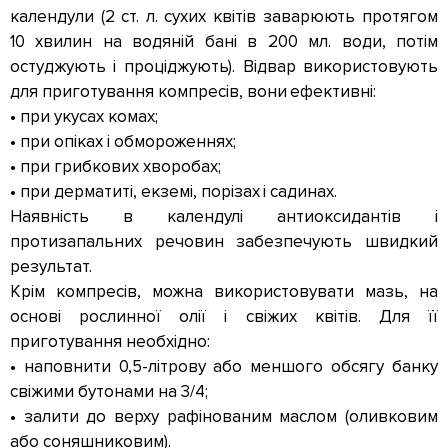
календули (2 ст. л. сухих квітів заварюють протягом
10 хвилин на водяній бані в 200 мл. води, потім
остуджують і проціджують). Відвар використовують
для приготування компресів, вони ефективні:
• при укусах комах;
• при опіках і обмороженнях;
• при грибкових хворобах;
• при дерматиті, екземі, порізах і садинах.
Наявність в календулі антиоксидантів і
протизапальних речовин забезпечують швидкий
результат.
Крім компресів, можна використовувати мазь, на
основі рослинної олії і свіжих квітів. Для її
приготування необхідно:
• наповнити 0,5-літрову або меншого обсягу банку
свіжими бутонами на 3/4;
• залити до верху рафінованим маслом (оливковим
або соняшниковим).