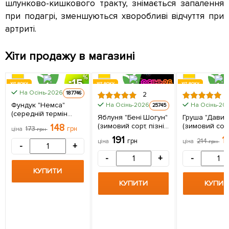
шлунково-кишкового тракту, знімається запалення
при подагрі, зменшуються хворобливі відчуття при
артриті.
Хіти продажу в магазині
15
ХІТ РОКУ
ХІТ РОКУ
ХІТ РОКУ
На Осінь-2026
КЛІН СОРТІН
187746
2
Фундук "Немса"
На Осінь-2026
На Осінь-20
25745
(середній термін
Яблуня "Бені Шогун"
Груша "Давид
дозрівання,
(зимовий сорт, пізній
(зимовий сорт
148
173
грн
ціна
грн
перехресне
термін дозрівання) 1
термін дозрів
191
1
запилення, садити
грн
214
ціна
ціна
грн
саджанець в
саджанець в
-
+
по 2 шт) 1 саджанець
упаковці
упаковці
в упаковці
-
+
-
КУПИТИ
КУПИТИ
КУПИТ