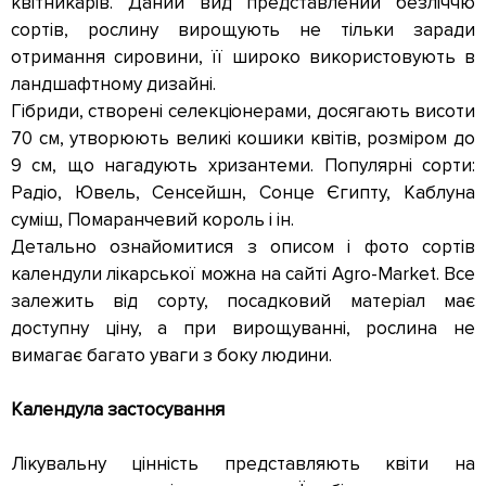
квітникарів. Даний вид представлений безліччю
сортів, рослину вирощують не тільки заради
отримання сировини, її широко використовують в
ландшафтному дизайні.
Гібриди, створені селекціонерами, досягають висоти
70 см, утворюють великі кошики квітів, розміром до
9 см, що нагадують хризантеми. Популярні сорти:
Радіо, Ювель, Сенсейшн, Сонце Єгипту, Каблуна
суміш, Помаранчевий король і ін.
Детально ознайомитися з описом і фото сортів
календули лікарської можна на сайті Agro-Market. Все
залежить від сорту, посадковий матеріал має
доступну ціну, а при вирощуванні, рослина не
вимагає багато уваги з боку людини.
Календула застосування
Лікувальну цінність представляють квіти на