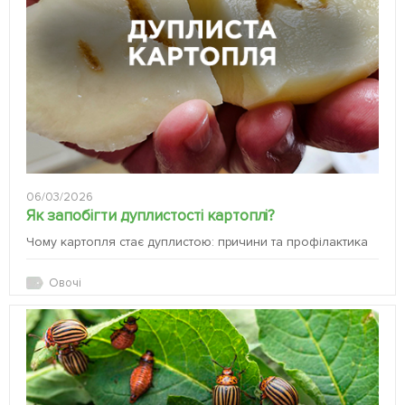
06/03/2026
Як запобігти дуплистості картоплі?
Чому картопля стає дуплистою: причини та профілактика
Овочі