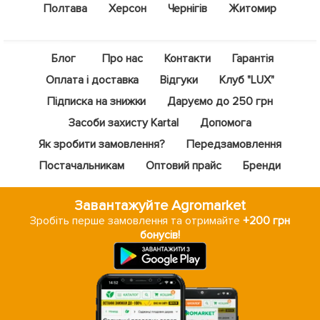
Полтава
Херсон
Чернігів
Житомир
Блог
Про нас
Контакти
Гарантія
Оплата і доставка
Відгуки
Клуб "LUX"
Підписка на знижки
Даруємо до 250 грн
Засоби захисту Kartal
Допомога
Як зробити замовлення?
Передзамовлення
Постачальникам
Оптовий прайс
Бренди
Завантажуйте Agromarket
Зробіть перше замовлення та отримайте
+200 грн
бонусів!