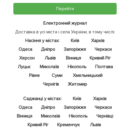
Перейти
Електронний журнал
Доставка в усі міста і села України, в тому числі:
Насіння у містах:
Київ
Харків
Одеса
Дніпро
Запоріжжя
Черкаси
Херсон
Львів
Вінниця
Кривий Ріг
Луцьк
Миколаїв
Нікополь
Полтава
Рівне
Суми
Хмельницький
Чернігів
Житомир
Саджанці у містах:
Київ
Харків
Одеса
Дніпро
Запоріжжя
Черкаси
Вінниця
Миколаїв
Нікополь
Чернівці
Кривий Ріг
Кременчук
Львів