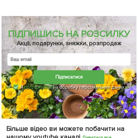
ПІДПИШИСЬ НА РОЗСИЛКУ
Акції, подарунки, знижки, розпродаж
Підписатися
Я
погоджуюся
на обробку персональних даних
Більше відео ви можете побачити на
нашому youtube каналі
Дивитися все