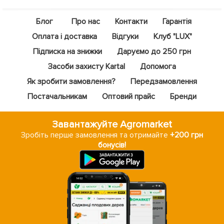
Блог
Про нас
Контакти
Гарантія
Оплата і доставка
Відгуки
Клуб "LUX"
Підписка на знижки
Даруємо до 250 грн
Засоби захисту Kartal
Допомога
Як зробити замовлення?
Передзамовлення
Постачальникам
Оптовий прайс
Бренди
Завантажуйте Agromarket
Зробіть перше замовлення та отримайте
+200 грн
бонусів!