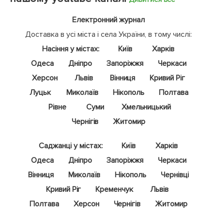
Електронний журнал
Доставка в усі міста і села України, в тому числі:
Насіння у містах:
Київ
Харків
Одеса
Дніпро
Запоріжжя
Черкаси
Херсон
Львів
Вінниця
Кривий Ріг
Луцьк
Миколаїв
Нікополь
Полтава
Рівне
Суми
Хмельницький
Чернігів
Житомир
Саджанці у містах:
Київ
Харків
Одеса
Дніпро
Запоріжжя
Черкаси
Вінниця
Миколаїв
Нікополь
Чернівці
Кривий Ріг
Кременчук
Львів
Полтава
Херсон
Чернігів
Житомир