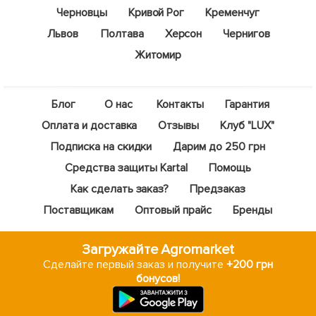
Черновцы
Кривой Рог
Кременчуг
Львов
Полтава
Херсон
Чернигов
Житомир
Блог
О нас
Контакты
Гарантия
Оплата и доставка
Отзывы
Клуб "LUX"
Подписка на скидки
Дарим до 250 грн
Средства защиты Kartal
Помощь
Как сделать заказ?
Предзаказ
Поставщикам
Оптовый прайс
Бренды
Загружайте Agromarket
Сделайте первый заказ и получите
+200 грн
бонусов!