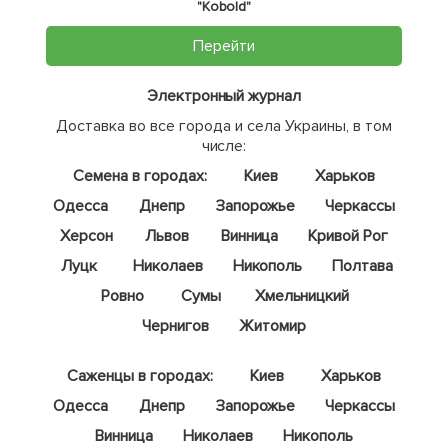
"Kobold"
Перейти
Электронный журнал
Доставка во все города и села Украины, в том
числе:
Семена в городах:
Киев
Харьков
Одесса
Днепр
Запорожье
Черкассы
Херсон
Львов
Винница
Кривой Рог
Луцк
Николаев
Никополь
Полтава
Ровно
Сумы
Хмельницкий
Чернигов
Житомир
Саженцы в городах:
Киев
Харьков
Одесса
Днепр
Запорожье
Черкассы
Винница
Николаев
Никополь