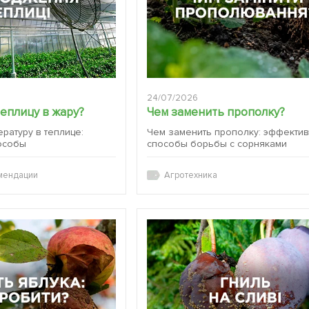
24/07/2026
теплицу в жару?
Чем заменить прополку?
ературу в теплице:
Чем заменить прополку: эффекти
особы
способы борьбы с сорняками
мендации
Агротехника