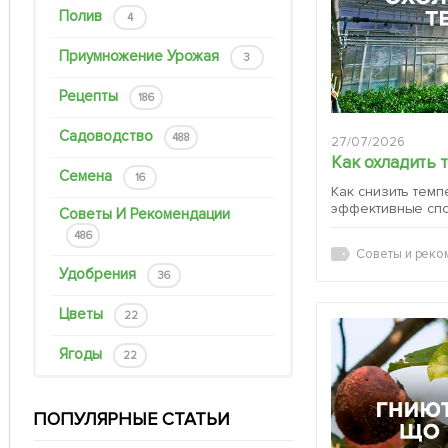
Полив
4
Приумножение Урожая
3
Рецепты
186
Садоводство
488
27/07/2026
Как охладить 
Семена
16
Как снизить темп
эффективные сп
Советы И Рекомендации
486
Советы и реко
Удобрения
36
Цветы
22
Ягоды
22
ПОПУЛЯРНЫЕ СТАТЬИ