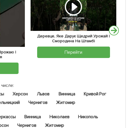
Деревце, Яке Дарує Щедрий Урожай |
Смородина На Штамбі
Перейти
 Врожаю |
я
 числе:
сы
Херсон
Львов
Винница
Кривой Рог
ельницкий
Чернигов
Житомир
еркассы
Винница
Николаев
Никополь
рсон
Чернигов
Житомир