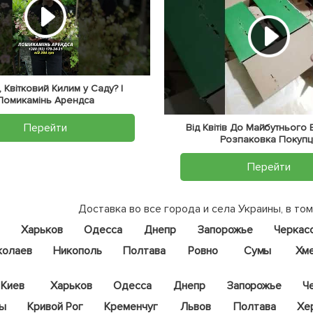
 Квітковий Килим у Саду? |
Ломикамінь Арендса
Перейти
Від Квітів До Майбутнього
Розпаковка Покупц
Перейти
Доставка во все города и села Украины, в том
Харьков
Одесса
Днепр
Запорожье
Черкас
колаев
Никополь
Полтава
Ровно
Сумы
Хм
Киев
Харьков
Одесса
Днепр
Запорожье
Ч
цы
Кривой Рог
Кременчуг
Львов
Полтава
Хе