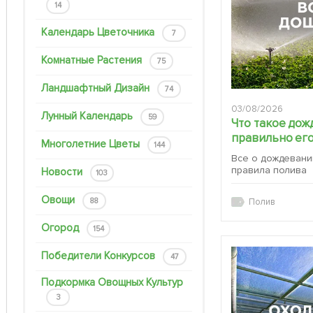
14
Календарь Цветочника
7
Комнатные Растения
75
Ландшафтный Дизайн
74
03/08/2026
Лунный Календарь
59
Что такое дож
правильно его
Многолетние Цветы
144
Все о дождевани
правила полива
Новости
103
Овощи
88
Полив
Огород
154
Победители Конкурсов
47
Подкормка Овощных Культур
3