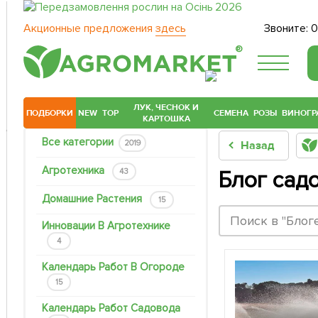
Акционные предложения
здесь
Звоните:
0
®
ЛУК, ЧЕСНОК И
ПОДБОРКИ
NEW
TOP
СЕМЕНА
РОЗЫ
ВИНОГР
КАРТОШКА
Все категории
2019
Назад
Агротехника
43
Блог сад
Домашние Растения
15
Инновации В Агротехнике
4
Календарь Работ В Огороде
15
Календарь Работ Садовода