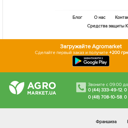
Блог
О нас
Конта
Средства защиты Ka
Загружайте Agromarket
Сделайте первый заказ и получите
+200 грн
Звоните с 09:00 до
0 (44) 333-49-12
,
0
0 (48) 708-10-58
,
0
Франшиза