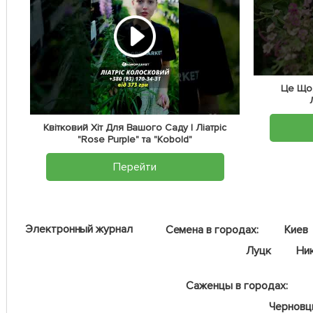
Це Що,
Квітковий Хіт Для Вашого Саду | Ліатріс
"Rose Purple" та "Kobold"
Перейти
Электронный журнал
Семена в городах:
Киев
Луцк
Ни
Саженцы в городах:
Чернов