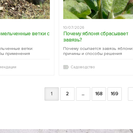
10/07/2026
змельченные ветки с
Почему яблоня сбрасывает
завязь?
ельченные ветки:
Почему осыпается завязь яблони
бы применения
причины и способы решения
мендации
Садоводство
1
2
...
168
169