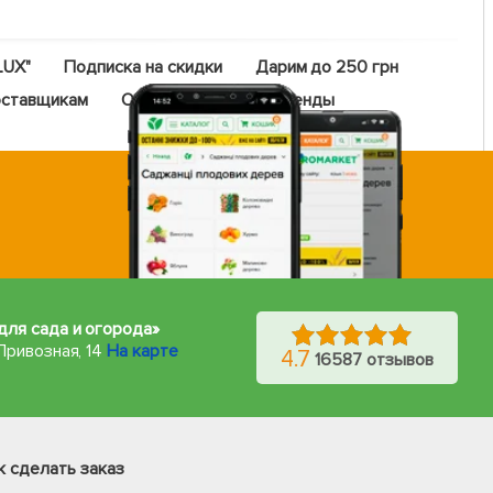
LUX"
Подписка на скидки
Дарим до 250 грн
ставщикам
Оптовый прайс
Бренды
для сада и огорода»
Привозная, 14
На карте
4.7
16587 отзывов
Фейсбук
Телеграм
к сделать заказ