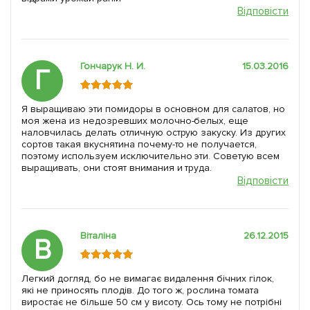
Відповісти
Гончарук Н. И.
15.03.2016
Г
Я выращиваю эти помидоры в основном для салатов, но
моя жена из недозревших молочно-белых, еще
наловчилась делать отличную острую закуску. Из других
сортов такая вкуснятина почему-то не получается,
поэтому используем исключительно эти. Советую всем
выращивать, они стоят внимания и труда.
Відповісти
Віталіна
26.12.2015
В
Легкий догляд, бо не вимагає видалення бічних гілок,
які не приносять плодів. До того ж, рослина томата
виростає не більше 50 см у висоту. Ось тому не потрібні