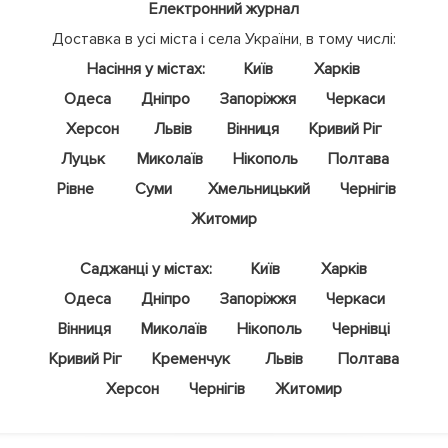
Електронний журнал
Доставка в усі міста і села України, в тому числі:
Насіння у містах:
Київ
Харків
Одеса
Дніпро
Запоріжжя
Черкаси
Херсон
Львів
Вінниця
Кривий Ріг
Луцьк
Миколаїв
Нікополь
Полтава
Рівне
Суми
Хмельницький
Чернігів
Житомир
Саджанці у містах:
Київ
Харків
Одеса
Дніпро
Запоріжжя
Черкаси
Вінниця
Миколаїв
Нікополь
Чернівці
Кривий Ріг
Кременчук
Львів
Полтава
Херсон
Чернігів
Житомир