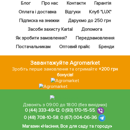
Блог
Про нас
Контакти
Гарантія
Оплата і доставка
Відгуки
Клуб "LUX"
Підписка на знижки
Даруємо до 250 грн
Засоби захисту Kartal
Допомога
Як зробити замовлення?
Передзамовлення
Постачальникам
Оптовий прайс
Бренди
Завантажуйте Agromarket
Зробіть перше замовлення та отримайте
+200 грн
бонусів!
Дзвоніть з 09:00 до 18:00 (без вихідних)
0 (44) 333-49-12
,
0 (93) 170-15-55
,
0 (48) 708-10-58
,
0 (67) 004-06-36
Магазин «Насіння, Все для саду та городу»