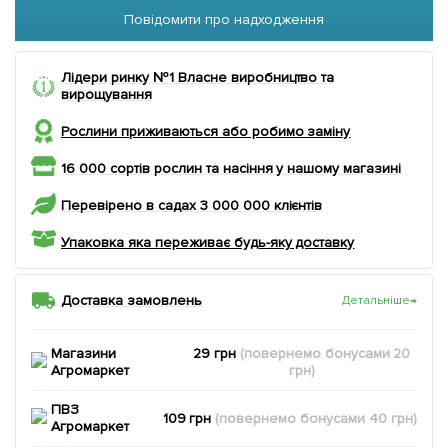
Повідомити про надходження
Лідери ринку №1 Власне виробництво та
вирощування
Рослини приживаються або робимо заміну
16 000 сортів рослин та насіння у нашому магазині
Перевірено в садах 3 000 000 клієнтів
Упаковка яка переживає будь-яку доставку
Доставка замовлень
Детальніше
→
Магазини
29 грн
(повернемо
бонусами
20
Агромаркет
грн)
ПВЗ
109 грн
(повернемо
бонусами
40
грн)
Агромаркет