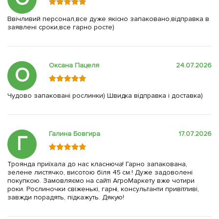
Ввічливий персонал,все дуже якісно запаковано,відправка в
заявлені сроки,все гарно росте)
Оксана Пацеля
24.07.2026
О
Чудово запаковані рослинки) Швидка відправка і доставка)
Галина Бовгира
17.07.2026
Г
Троянда приїхала до нас класнюча! Гарно запакована,
зелене листячко, висотою біля 45 см.! Дуже задоволені
покупкою. Замовляємо на сайті АгроМаркету вже чотири
роки. Рослиночки свіженькі, гарні, консультанти привітливі,
завжди порадять, підкажуть. Дякую!