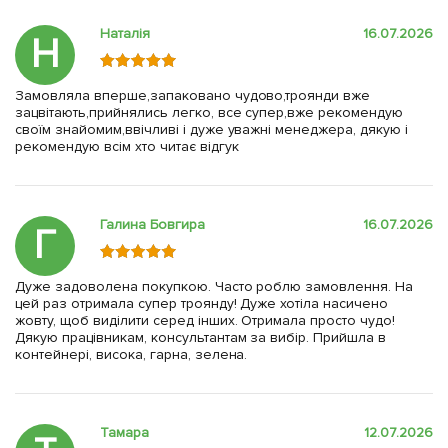
Наталія
16.07.2026
Н
Замовляла вперше,запаковано чудово,троянди вже
зацвітають,прийнялись легко, все супер,вже рекомендую
своїм знайомим,ввічливі і дуже уважні менеджера, дякую і
рекомендую всім хто читає відгук
Галина Бовгира
16.07.2026
Г
Дуже задоволена покупкою. Часто роблю замовлення. На
цей раз отримала супер троянду! Дуже хотіла насичено
жовту, щоб виділити серед інших. Отримала просто чудо!
Дякую працівникам, консультантам за вибір. Прийшла в
контейнері, висока, гарна, зелена.
Тамара
12.07.2026