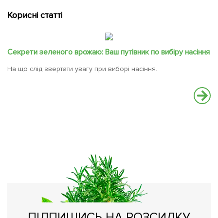
Корисні статті
Секрети зеленого врожаю: Ваш путівник по вибіру насіння
На що слід звертати увагу при виборі насіння.
Ч
Ос
ПІДПИШИСЬ НА РОЗСИЛКУ