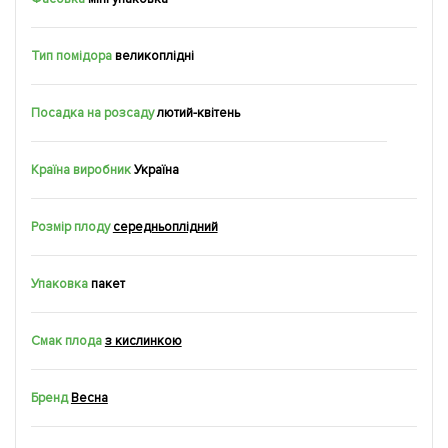
Тип помідора
великоплідні
Посадка на розсаду
лютий-квітень
Країна виробник
Україна
Розмір плоду
середньоплідний
Упаковка
пакет
Смак плода
з кислинкою
Бренд
Весна