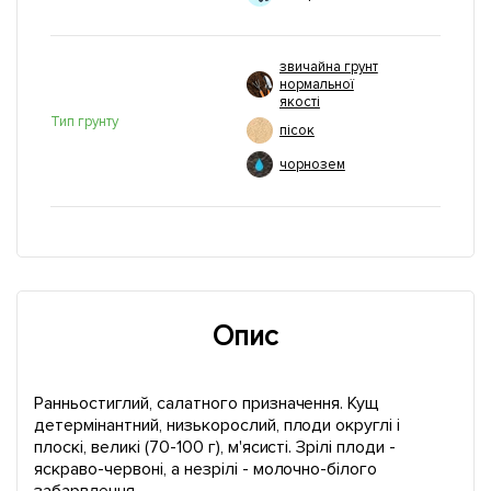
звичайна грунт
нормальної
якості
Тип грунту
пісок
чорнозем
Опис
Ранньостиглий, салатного призначення. Кущ
детермінантний, низькорослий, плоди округлі і
плоскі, великі (70-100 г), м'ясисті. Зрілі плоди -
яскраво-червоні, а незрілі - молочно-білого