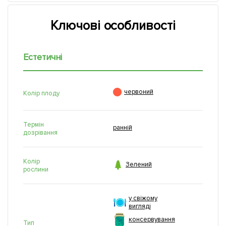
Ключові особливості
Естетичні

червоний
Колір плоду
Термін
ранній
дозрівання
Колір

Зелений
рослини
у свіжому
вигляді
консервування
Тип