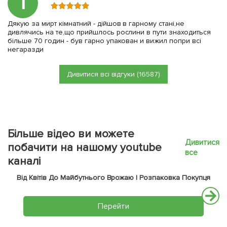
Т
Дякую за мирт кімнатний - дійшов в гарному стані,не
дивлячись на те,що прийшлось рослини в пути знаходиться
більше 70 годин - був гарно упакован и вижил попри всі
негаразди
Дивитися всі відгуки (16587)
Більше відео ви можете
Дивитися
побачити на нашому youtube
все
каналі
Від Квітів До Майбутнього Врожаю | Розпаковка Покупця
Перейти