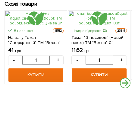
Схожі товари
В наявності.
Швидка відправка
11512
23614
На вагу Томат
Томат "З носиком" (Новий
"Сверхранній" ТМ "Весна"
пакет) ТМ "Весна" 0.1г
ціна за 2г
41
11.62
грн
грн
-
+
-
+
КУПИТИ
КУПИТИ