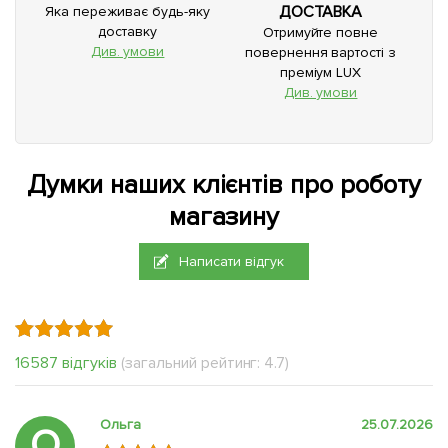
ДОСТАВКА
Яка переживає будь-яку
доставку
Отримуйте повне
Див. умови
повернення вартості з
преміум LUX
Див. умови
Думки наших клієнтів про роботу
магазину
Написати відгук
16587 відгуків
(загальний рейтинг: 4.7)
Ольга
25.07.2026
О