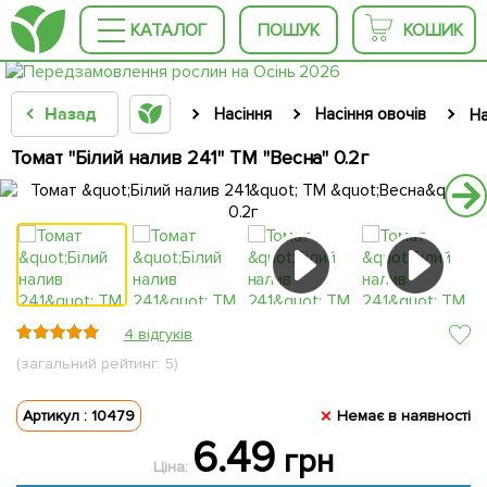
КАТАЛОГ
ПОШУК
КОШИК
Назад
Насіння
Насіння овочів
На
Томат "Білий налив 241" ТМ "Весна" 0.2г
4 відгуків
(загальний рейтинг: 5)
Артикул : 10479
Немає в наявності
6.49
грн
Ціна: