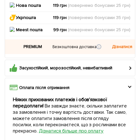
Нова пошта
119 грн
(повернемо
бонусами
25
грн)
Укрпошта
119 грн
(повернемо
бонусами
35
грн)
Meest пошта
99 грн
(повернемо
бонусами
25
грн)
PREMIUM
Дізнатися
Безкоштовна доставка
Засухостійкий, морозостійкий, невибагливий
Оплата після отримання
Ніяких прихованих платежів і обов'язкової
передоплати!
Ви завжди знаєте, скільки заплатите
за замовлення і точну вартість доставки. Так само,
можете оплатити замовлення після огляду
посилки, коли переконаєтеся, що з рослинами все
прекрасно.
Дізнатися більше про оплату