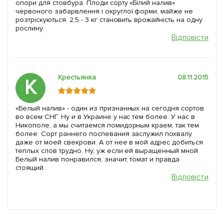
опори для стовбура. Плоди сорту «Білий налив»
червоного забарвлення і округлої форми, майже не
розтріскуються. 2,5 - 3 кг становить врожайність на одну
рослину.
Відповісти
Крестьянка
08.11.2015
К
«Белый налив» - один из признанных на сегодня сортов
во всем СНГ. Ну и в Украине у нас тем более. У нас в
Никополе, а мы считаемся помидорным краем, так тем
более. Сорт раннего поспевания заслужил похвалу
даже от моей свекрови. А от нее в мой адрес добиться
теплых слов трудно. Ну, уж если ей выращенный мной
Белый налив понравился, значит, томат и правда
стоящий.
Відповісти