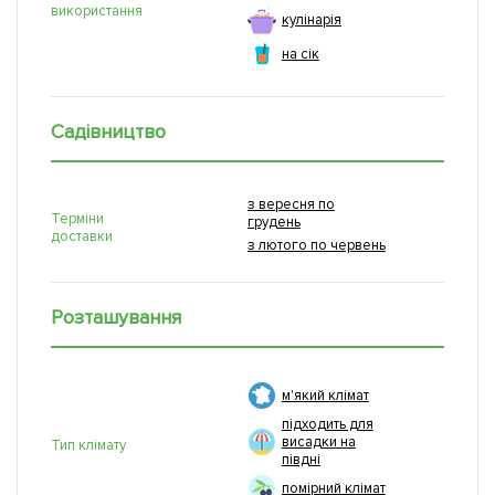
використання
кулінарія
на сік
Садівництво
з вересня по
Терміни
грудень
доставки
з лютого по червень
Розташування
м'який клімат
підходить для
висадки на
Тип клімату
півдні
помірний клімат