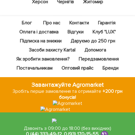
Херсон
Чернігів
Житомир
Блог
Про нас
Контакти
Гарантія
Оплата і доставка
Відгуки
Клуб "LUX"
Підписка на знижки
Даруємо до 250 грн
Засоби захисту Kartal
Допомога
Як зробити замовлення?
Передзамовлення
Постачальникам
Оптовий прайс
Бренди
Завантажуйте Agromarket
Зробіть перше замовлення та отримайте
+200 грн
бонусів!
Дзвоніть з 09:00 до 18:00 (без вихідних)
0 (44) 333-49-12
,
0 (93) 170-15-55
,