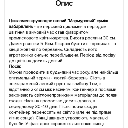
Опис
Цикламен крупноцветковий "Мармуровий" суміш
забарвлень
- це перський цикламен з періодом
цвітіння в зимовий час став фаворитом
промислового квітникарства. Висота рослини 30 см.,
Діаметр квітки 5-6см. Яскраві букети в горщиках - з
кінця жовтня по березень. Складність його
агротехніки сильно перебільшена. Період від посіву
до цвітіння досить довгий.
Посів:
Можна проводити в будь-який час року, але найбільш
оптимальний термін - лютий-березень. Сіють в
знезаражений легкий грунт на глибину 1 см, з
відстанню 2-3 см між насінням. Контейнер з посівами
закривають світлонепроникним матеріалом до появи
сходів. Насіння проростає досить довго, в
середньому 30-40 днів. Після появи сходів
контейнер переносять на світло (але не під пряме
літнє сонце). Сіянці швидко утворюють маленькі
бульби. У фазі двох справжніх листочків сіянці