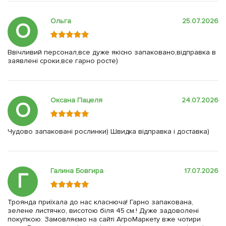
Ольга
25.07.2026
О
Ввічливий персонал,все дуже якісно запаковано,відправка в
заявлені сроки,все гарно росте)
Оксана Пацеля
24.07.2026
О
Чудово запаковані рослинки) Швидка відправка і доставка)
Галина Бовгира
17.07.2026
Г
Троянда приїхала до нас класнюча! Гарно запакована,
зелене листячко, висотою біля 45 см.! Дуже задоволені
покупкою. Замовляємо на сайті АгроМаркету вже чотири