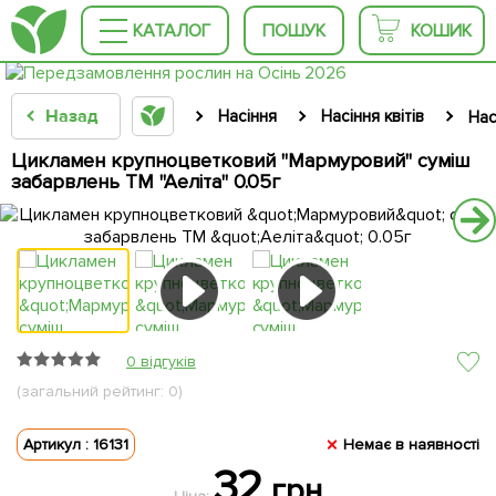
КАТАЛОГ
ПОШУК
КОШИК
Назад
Насіння
Насіння квітів
Нас
Цикламен крупноцветковий "Мармуровий" суміш
забарвлень ТМ "Аеліта" 0.05г
0 відгуків
(загальний рейтинг: 0)
Артикул : 16131
Немає в наявності
32
грн