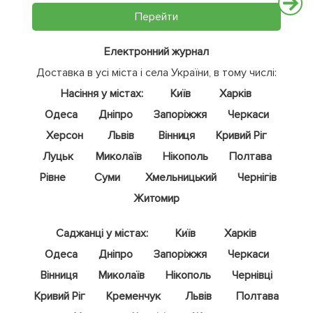
Перейти
Електронний журнал
Доставка в усі міста і села України, в тому числі:
Насіння у містах:
Київ
Харків
Одеса
Дніпро
Запоріжжя
Черкаси
Херсон
Львів
Вінниця
Кривий Ріг
Луцьк
Миколаїв
Нікополь
Полтава
Рівне
Суми
Хмельницький
Чернігів
Житомир
Саджанці у містах:
Київ
Харків
Одеса
Дніпро
Запоріжжя
Черкаси
Вінниця
Миколаїв
Нікополь
Чернівці
Кривий Ріг
Кременчук
Львів
Полтава