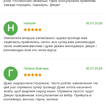
роки. Рослиночки свіженькі, гарні, консультанти привітливі,
завжди порадять, підкажуть. Дякую!
Наталія
16.07.2026
Н
Замовляла вперше,запаковано чудово,троянди вже
зацвітають,прийнялись легко, все супер,вже рекомендую
своїм знайомим,ввічливі і дуже уважні менеджера, дякую і
рекомендую всім хто читає відгук
Галина Бовгира
16.07.2026
Г
Дуже задоволена покупкою. Часто роблю замовлення. На
цей раз отримала супер троянду! Дуже хотіла насичено
жовту, щоб виділити серед інших. Отримала просто чудо!
Дякую працівникам, консультантам за вибір. Прийшла в
контейнері, висока, гарна, зелена.