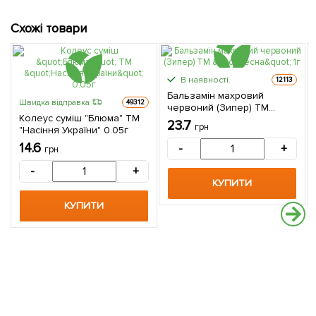
Схожі товари
В наявності.
12113
Бальзамін махровий
Швидка відправка
49312
червоний (Зипер) ТМ
Колеус суміш "Блюма" ТМ
"Весна" 1г
23.7
грн
"Насіння України" 0.05г
14.6
-
+
грн
-
+
КУПИТИ
КУПИТИ