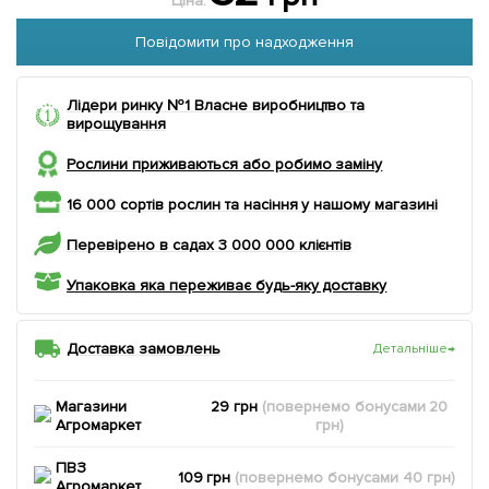
Ціна:
Повідомити про надходження
Лідери ринку №1 Власне виробництво та
вирощування
Рослини приживаються або робимо заміну
16 000 сортів рослин та насіння у нашому магазині
Перевірено в садах 3 000 000 клієнтів
Упаковка яка переживає будь-яку доставку
Доставка замовлень
Детальніше
→
Магазини
29 грн
(повернемо
бонусами
20
Агромаркет
грн)
ПВЗ
109 грн
(повернемо
бонусами
40
грн)
Агромаркет