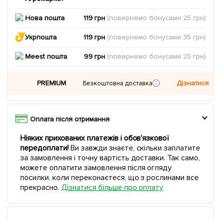
Нова пошта
119 грн
(повернемо
бонусами
25
грн)
Укрпошта
119 грн
(повернемо
бонусами
35
грн)
Meest пошта
99 грн
(повернемо
бонусами
25
грн)
PREMIUM
Дізнатися
Безкоштовна доставка
Оплата після отримання
Ніяких прихованих платежів і обов'язкової
передоплати!
Ви завжди знаєте, скільки заплатите
за замовлення і точну вартість доставки. Так само,
можете оплатити замовлення після огляду
посилки, коли переконаєтеся, що з рослинами все
прекрасно.
Дізнатися більше про оплату