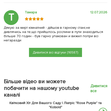
Тамара
12.07.2026
Т
Дякую за мирт кімнатний - дійшов в гарному стані,не
дивлячись на те,що прийшлось рослини в пути знаходиться
більше 70 годин - був гарно упакован и вижил попри всі
негаразди
Дивитися всі відгуки (16587)
Більше відео ви можете
Дивитися
побачити на нашому youtube
все
каналі
Квітковий Хіт Для Вашого Саду | Ліатріс "Rose Purple" та
"Kobold"