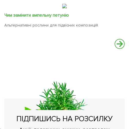
Чим замінити ампельну петунію
Альтернативні рослини для підвісних композицій.
Са
Че
чи
ПІДПИШИСЬ НА РОЗСИЛКУ