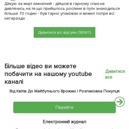
Дякую за мирт кімнатний - дійшов в гарному стані,не
дивлячись на те,що прийшлось рослини в пути знаходиться
більше 70 годин - був гарно упакован и вижил попри всі
негаразди
Дивитися всі відгуки (16587)
Більше відео ви можете
Дивитися
побачити на нашому youtube
все
каналі
Від Квітів До Майбутнього Врожаю | Розпаковка Покупця
Перейти
Електронний журнал