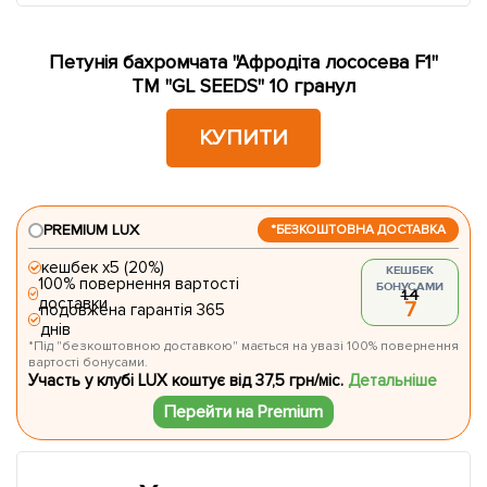
Петунія бахромчата "Афродіта лососева F1"
ТМ "GL SEEDS" 10 гранул
КУПИТИ
PREMIUM LUX
*БЕЗКОШТОВНА ДОСТАВКА
кешбек х5 (20%)
КЕШБЕК
100% повернення вартості
БОНУСАМИ
1.4
доставки
7
подовжена гарантія 365
днів
*Під "безкоштовною доставкою" мається на увазі 100% повернення
вартості бонусами.
Участь у клубі LUX коштує від 37,5 грн/міс.
Детальніше
Перейти на Premium