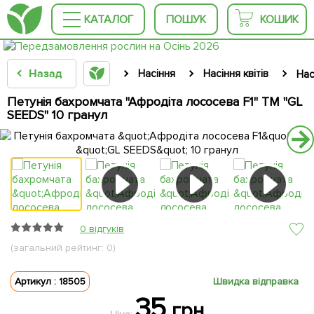
КАТАЛОГ
ПОШУК
КОШИК
Назад
Насіння
Насіння квітів
Нас
Петунія бахромчата "Афродіта лососева F1" ТМ "GL
SEEDS" 10 гранул
0 відгуків
(загальний рейтинг: 0)
Артикул : 18505
Швидка відправка
35
грн