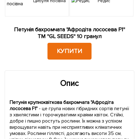
Цибуля посівна
Редис
Петунія бахромчата "Афродіта лососева F1"
ТМ "GL SEEDS" 10 гранул
КУПИТИ
Опис
Петунія крупноквіткова бахромчата "Афродіта
лососева F1"
- це група нових гібридних сортів петунії
з хвилястими і торочкуватими краями квіток. Стійкі,
добре і пишно ростуть рослини. Їх можна з успіхом
вирощувати навіть при несприятливих кліматичних
умовах. Рослини гіллясті, досягають висоти 35 см,