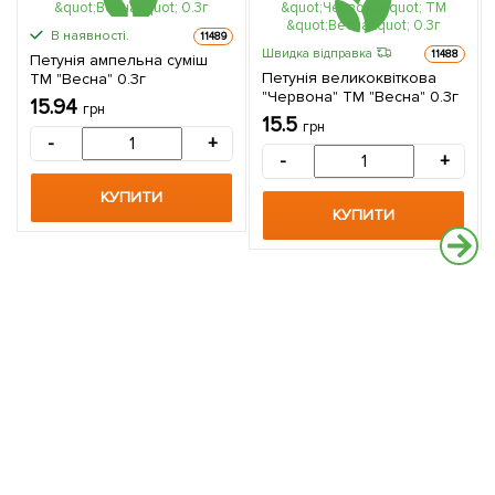
В наявності.
11489
Швидка відправка
11488
Петунія ампельна суміш
Петунія великоквіткова
ТМ "Весна" 0.3г
"Червона" ТМ "Весна" 0.3г
15.94
грн
15.5
грн
-
+
-
+
КУПИТИ
КУПИТИ