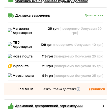
Упаковка яка переживає будь-яку доставку
Доставка замовлень
Детальніше
→
Магазини
29 грн
(повернемо
бонусами
20
Агромаркет
грн)
ПВЗ
109 грн
(повернемо
бонусами
40
грн)
Агромаркет
Нова пошта
119 грн
(повернемо
бонусами
25
грн)
Укрпошта
119 грн
(повернемо
бонусами
35
грн)
Meest пошта
99 грн
(повернемо
бонусами
25
грн)
PREMIUM
Дізнатися
Безкоштовна доставка
Ароматний, декоративний, гарноквітучий