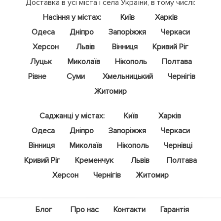
Доставка в усі міста і села України, в тому числі:
Насіння у містах:
Київ
Харків
Одеса
Дніпро
Запоріжжя
Черкаси
Херсон
Львів
Вінниця
Кривий Ріг
Луцьк
Миколаїв
Нікополь
Полтава
Рівне
Суми
Хмельницький
Чернігів
Житомир
Саджанці у містах:
Київ
Харків
Одеса
Дніпро
Запоріжжя
Черкаси
Вінниця
Миколаїв
Нікополь
Чернівці
Кривий Ріг
Кременчук
Львів
Полтава
Херсон
Чернігів
Житомир
Блог
Про нас
Контакти
Гарантія