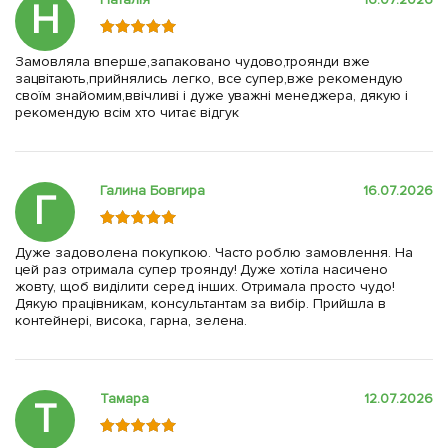
Н
Замовляла вперше,запаковано чудово,троянди вже
зацвітають,прийнялись легко, все супер,вже рекомендую
своїм знайомим,ввічливі і дуже уважні менеджера, дякую і
рекомендую всім хто читає відгук
Галина Бовгира
16.07.2026
Г
Дуже задоволена покупкою. Часто роблю замовлення. На
цей раз отримала супер троянду! Дуже хотіла насичено
жовту, щоб виділити серед інших. Отримала просто чудо!
Дякую працівникам, консультантам за вибір. Прийшла в
контейнері, висока, гарна, зелена.
Тамара
12.07.2026
Т