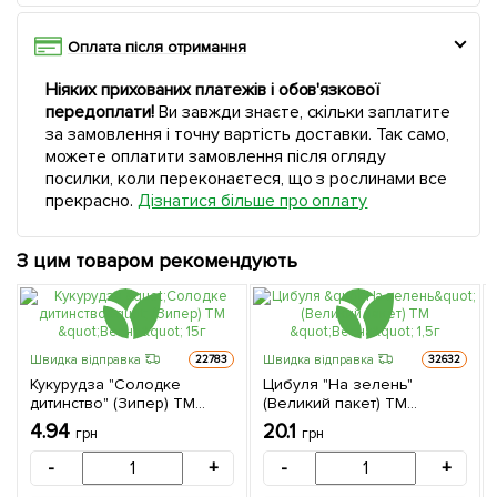
Оплата після отримання
Ніяких прихованих платежів і обов'язкової
передоплати!
Ви завжди знаєте, скільки заплатите
за замовлення і точну вартість доставки. Так само,
можете оплатити замовлення після огляду
посилки, коли переконаєтеся, що з рослинами все
прекрасно.
Дізнатися більше про оплату
З цим товаром рекомендують
Швидка відправка
Швидка відправка
22783
32632
Кукурудза "Солодке
Цибуля "На зелень"
дитинство" (Зипер) ТМ
(Великий пакет) ТМ
"Весна" 15г
"Весна" 1,5г
4.94
20.1
грн
грн
-
+
-
+