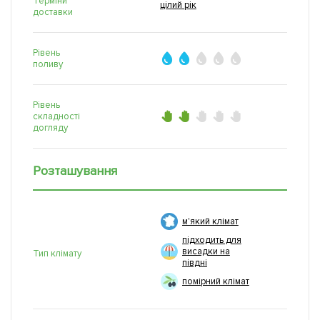
Терміни
цілий рік
доставки
Рівень
поливу
Рівень
складності
догляду
Розташування
м'який клімат
підходить для
висадки на
Тип клімату
півдні
помірний клімат