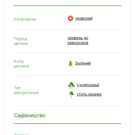

червоний
Колір квітки
червень до
Період
заморозків
цвітіння
Колір

Зелений
рослини
у композиції
Тип
використання
стоїть окремо
Садівництво