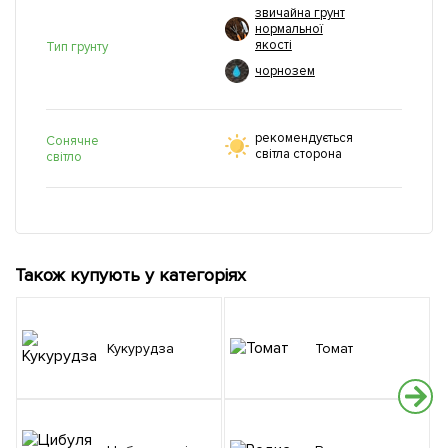
звичайна грунт
нормальної
якості
Тип грунту
чорнозем
рекомендується
Сонячне
світла сторона
світло
Також купують у категоріях
Кукурудза
Томат