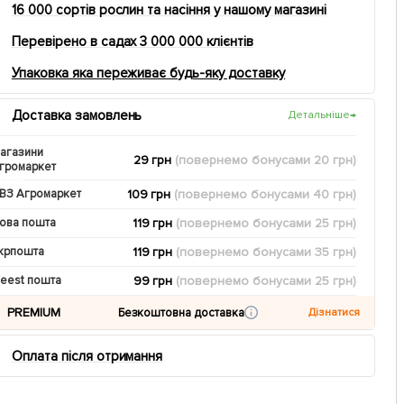
16 000 сортів рослин та насіння у нашому магазині
Перевірено в садах 3 000 000 клієнтів
Упаковка яка переживає будь-яку доставку
Доставка замовлень
Детальніше
→
агазини
29 грн
(повернемо
бонусами
20
грн)
громаркет
109 грн
(повернемо
бонусами
40
грн)
ВЗ Агромаркет
119 грн
(повернемо
бонусами
25
грн)
ова пошта
119 грн
(повернемо
бонусами
35
грн)
крпошта
99 грн
(повернемо
бонусами
25
грн)
eest пошта
PREMIUM
Безкоштовна доставка
Дізнатися
Оплата після отримання