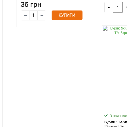
36
грн
-
КУПИТИ
В наявност
Буряк "Чер
"Весна" 2г