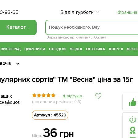
70-93-65
Відділ турботи
Франшиз
Каталог
Зараз шукають:
Клематис
Ожина
ВИНОГРАД
ЦИБУЛИНИ
ПЛОДОВІ
ЯГІДНІ
ЕКЗОТИКА
КВІТУЧІ
ДЕКОР
вочів
лярних сортів" ТМ "Весна" ціна за 15г
4 відгуків
(загальний рейтинг: 4.8)
Артикул : 45520
36
грн
Ціна: