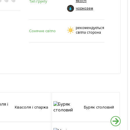
якості
Тип грунту
чорнозем
рекомендується
Сонячне світло
світла сторона
Квасоля і спаржа
Буряк столовий