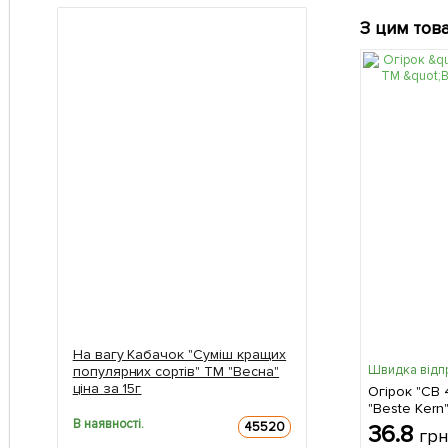
З цим тов
На вагу Кабачок "Суміш кращих
Швидка відп
популярних сортів" ТМ "Весна"
ціна за 15г
Огірок "СВ 
"Beste Kern
В наявності.
45520
36.8
гр