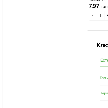
7.97
грн
-
Клю
Ест
Колі
Терм