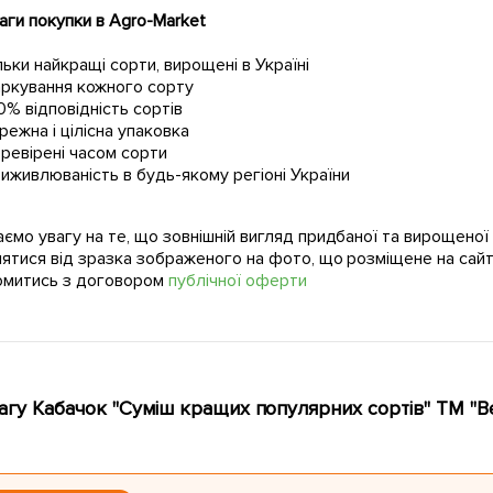
ги покупки в Agro-Market
льки найкращі сорти, вирощені в Україні
ркування кожного сорту
0% відповідність сортів
режна і цілісна упаковка
ревірені часом сорти
иживлюваність в будь-якому регіоні України
ємо увагу на те, що зовнішній вигляд придбаної та вирощено
нятися від зразка зображеного на фото, що розміщене на сайт
омитись з договором
публічної оферти
агу Кабачок "Суміш кращих популярних сортів" ТМ "Ве