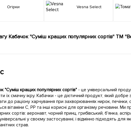
Огірки
Vesna Select
агу Кабачок "Суміш кращих популярних сортів" ТМ "Ве
с
к "Суміш кращих популярних сортів"
- це універсальний проду
ти їх смачну ікру. Кабачки - це дієтичний продукт, який добр
ти до раціону харчування при захворюваннях нирок, печінки, с
ься вітаміни С, РР та інші корисні для організму речовини. Ми 
рних сортів: аеронавт, чорний принц, грибівський, б'янка, аспір
універсальні у своєму застосуванні, і відмінно підходять для я
анітних страв.