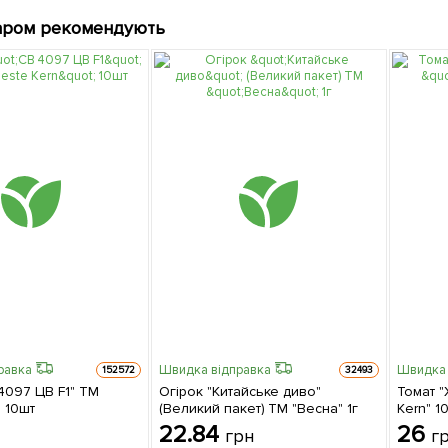
аром рекомендують
равка
Швидка відправка
Швидка 
152572
32493
4097 ЦВ F1" ТМ
Огірок "Китайське диво"
Томат "
" 10шт
(Великий пакет) ТМ "Весна" 1г
Kern" 1
22.84
26
н
грн
г