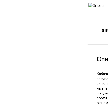
На в
Опи
Кабачо
готува
включа
містят
популя
сорти 
різном