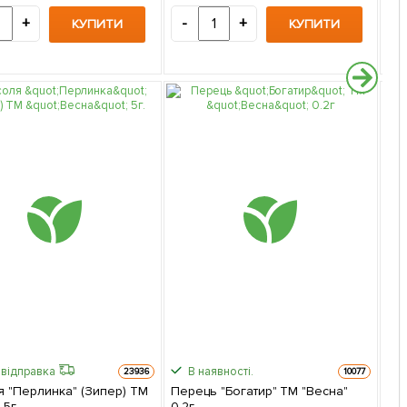
+
-
+
-
КУПИТИ
КУПИТИ
відправка
В наявності.
23936
10077
я "Перлинка" (Зипер) ТМ
Перець "Богатир" ТМ "Весна"
 5г.
0.2г