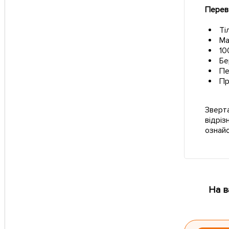
Перева
Ті
Ма
10
Бе
Пе
Пр
Зверта
відріз
ознай
На в