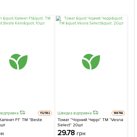
відправка
Швидка відправка
Шви
152582
188766
Хапінет F1" ТМ "Beste
Томат "Чорний Черрі" ТМ "Vesna
Кв
0шт
Select" 20шт
(Зи
29.78
4
рн
грн