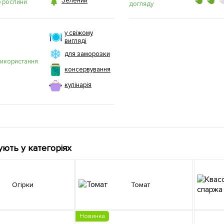

Зелений
р рослини
догляду
у свіжому
вигляді
для заморозки
використання
консервування
кулінарія
ують у категоріях
Огірки
Томат
Новинка