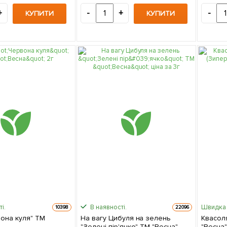
+
-
+
-
КУПИТИ
КУПИТИ
і.
В наявності.
Швидка 
10398
22096
вона куля" ТМ
На вагу Цибуля на зелень
Квасол
"Зелені пір'ячко" ТМ "Весна"
"Весна"