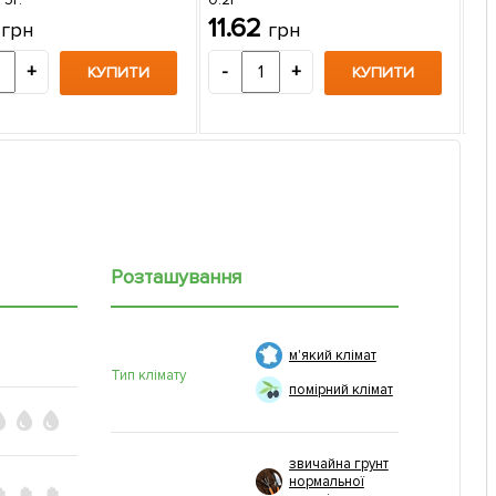
Пе
6
11.62
грн
грн
"Ве
1
+
-
+
КУПИТИ
КУПИТИ
-
Розташування
м'який клімат
Тип клімату
помірний клімат
звичайна грунт
нормальної