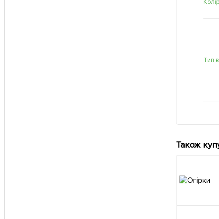
Колі
Тип 
Також куп