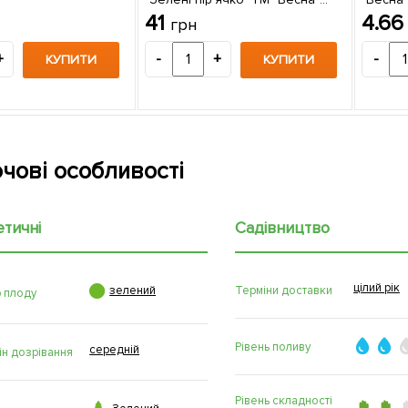
ціна за 3г
41
4.6
грн
+
-
+
-
КУПИТИ
КУПИТИ
чові особливості
етичні
Садівництво
цілий рік

Терміни доставки
зелений
р плоду
Рівень поливу
середній
ін дозрівання
Рівень складності