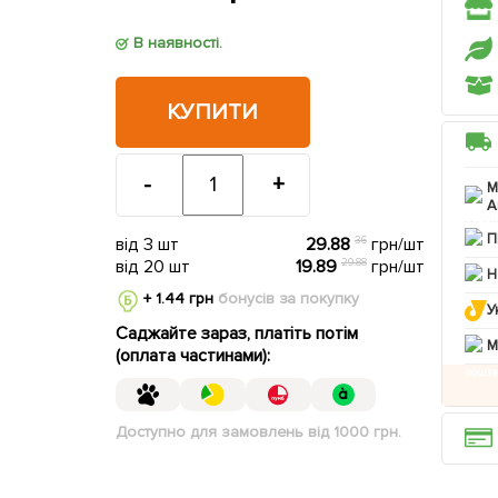
В наявності.
КУПИТИ
-
+
М
А
П
від 3 шт
29.88
36
грн/шт
від 20 шт
19.89
29.88
грн/шт
Н
+ 1.44 грн
бонусів за покупку
У
Саджайте зараз, платіть потім
M
(оплата частинами):
Доступно для замовлень від 1000 грн.