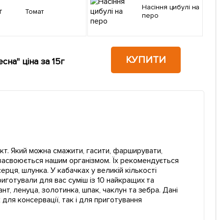
Насіння цибулі на
Томат
перо
КУПИТИ
сна" ціна за 15г
кт. Який можна смажити, гасити, фарширувати,
е засвоюється нашим організмом. Їх рекомендується
ерця, шлунка. У кабачках у великій кількості
приготували для вас суміш із 10 найкращих та
ант, ленуца, золотинка, шпак, чаклун та зебра. Дані
к для консервації, так і для приготування