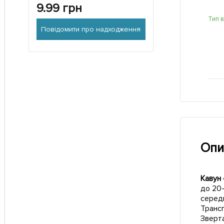
9.99
грн
Тип 
Повідомити про надходження
Опи
Кавун
до 20-
середн
Трансп
Зверта