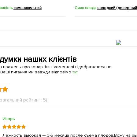
ваність
самозапильний
Смак плода
солодкий (десертний
 думки наших клієнтів
а вражень про товар. Інші коментарі відображатися не
 Ваші питання ми завжди відповімо
тут
(загальний рейтинг: 5)
Игорь
Лёжкость высокая — 3-5 месяца после съема плодов.Вожу на ры