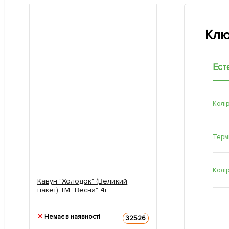
Клю
Ест
Колі
Терм
Колі
Кавун "Холодок" (Великий
пакет) ТМ "Весна" 4г
Немає в наявності
32526