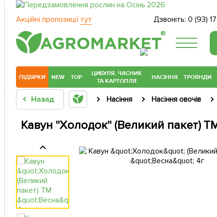
Акційні пропозиції
тут
Дзвоніть:
0 (93) 1
®
ЦИБУЛЯ, ЧАСНИК
ПІДБІРКИ
NEW
TOP
НАСІННЯ
ТРОЯНДИ
ТА КАРТОПЛЯ
Назад
Насіння
Насіння овочів
Кавун "Холодок" (Великий пакет) ТМ