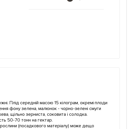
ужні. Плід середній масою 15 кілограм, окремі плоди
ення фону зелена, малюнок - чорно-зелені смуги
жева, щільно зерниста, соковита і солодка.
сть 50-70 тонн на гектар.
ї рослини (посадкового матеріалу) може дещо