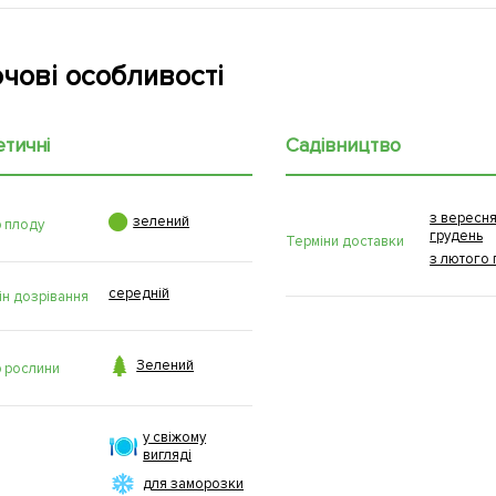
чові особливості
етичні
Садівництво
з вересня

зелений
р плоду
грудень
Терміни доставки
з лютого 
середній
ін дозрівання

Зелений
р рослини
у свіжому
вигляді
для заморозки