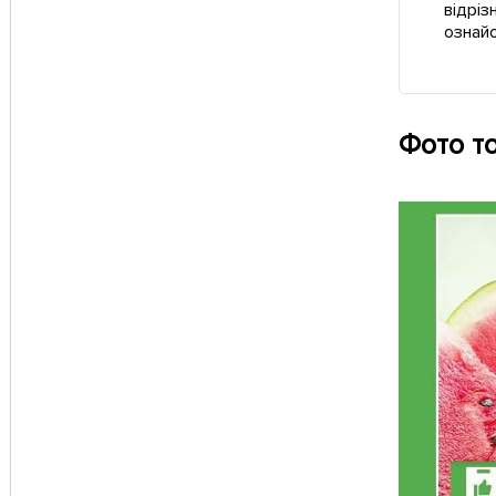
відріз
ознай
Фото т