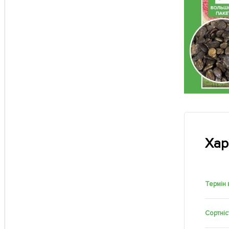
Хар
Термін 
Сортніс