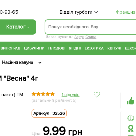
70-93-65
Відділ турботи
Франшиз
Каталог
Зараз шукають:
Аґрус
Слива
ВИНОГРАД
ЦИБУЛИНИ
ПЛОДОВІ
ЯГІДНІ
ЕКЗОТИКА
КВІТУЧІ
ДЕКОР
Насіння кавуна
 "Весна" 4г
1 відгуків
(загальний рейтинг: 5)
Артикул : 32526
9.99
грн
Ціна: