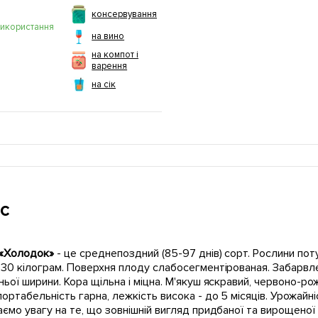
консервування
використання
на вино
на компот і
варення
на сік
с
 «Холодок»
- це среднепоздний (85-97 днів) сорт. Рослини пот
30 кілограм. Поверхня плоду слабосегментірованая. Забарвл
ьої ширини. Кора щільна і міцна. М'якуш яскравий, червоно-ро
ортабельність гарна, лежкість висока - до 5 місяців. Урожайні
ємо увагу на те, що зовнішній вигляд придбаної та вирощено