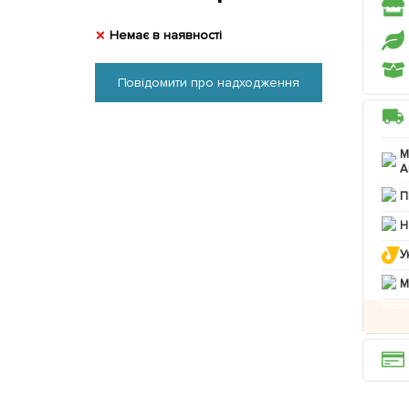
Немає в наявності
Повідомити про надходження
М
А
П
Н
У
M