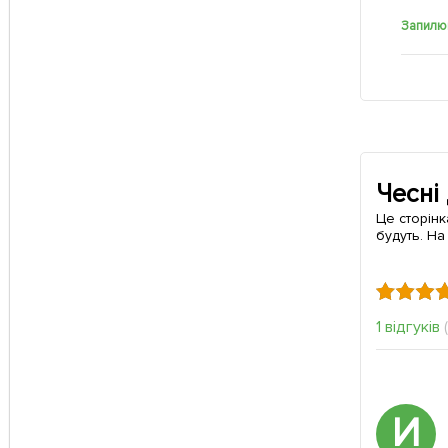
Запилю
Чесні
Це сторінк
будуть. На
1 відгуків
И