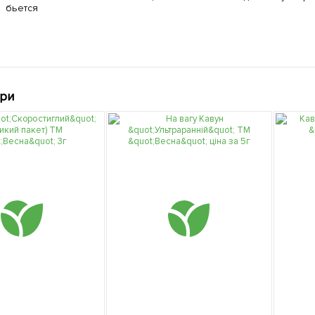
бьется
ари