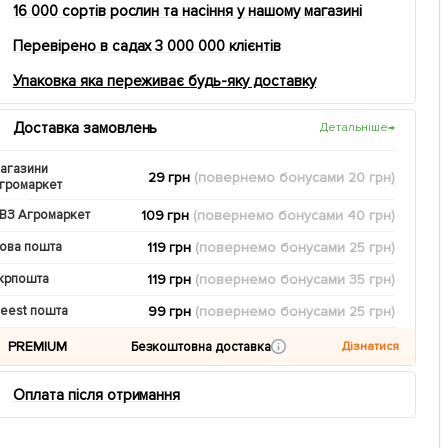
16 000 сортів рослин та насіння у нашому магазині
Перевірено в садах 3 000 000 клієнтів
Упаковка яка переживає будь-яку доставку
Доставка замовлень
Детальніше
→
агазини
29 грн
(повернемо
бонусами
20
грн)
громаркет
109 грн
(повернемо
бонусами
40
грн)
ВЗ Агромаркет
119 грн
(повернемо
бонусами
25
грн)
ова пошта
119 грн
(повернемо
бонусами
35
грн)
крпошта
99 грн
(повернемо
бонусами
25
грн)
eest пошта
PREMIUM
Безкоштовна доставка
Дізнатися
Оплата після отримання