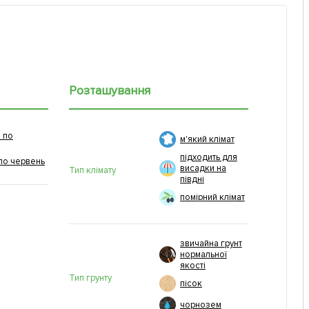
Розташування
 по
м'який клімат
підходить для
по червень
висадки на
Тип клімату
півдні
помірний клімат
звичайна грунт
нормальної
якості
Тип грунту
пісок
чорнозем