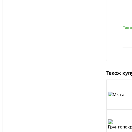
Тип 
Також куп