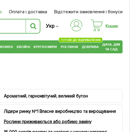
а
Оплата і доставка
Відстежити замовлення і бонуси
Укр
Кошик
ГОТОВІ ДО ВІДПРАВЛЕННЯ
ДАЧА, ДІМ
АТИВНІ
ХВОЙНІ
КРУПНОМІРИ
РОСЛИНИ
ДОБРИВА
ТА САД
Ароматний, гарноквітучий, великий бутон
Лідери ринку №1 Власне виробництво та вирощування
Рослини приживаються або робимо заміну
16 000 сортів рослин та насіння у нашому магазині