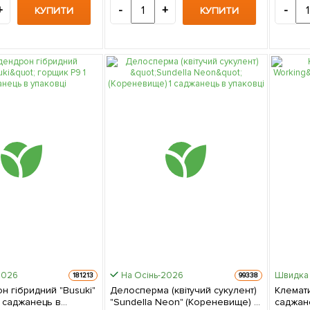
+
-
+
-
КУПИТИ
КУПИТИ
2026
На Осінь-2026
Швидка 
181213
99338
н гібридний "Busuki"
Делосперма (квітучий сукулент)
Клемати
1 саджанець в
"Sundella Neon" (Кореневище) 1
саджан