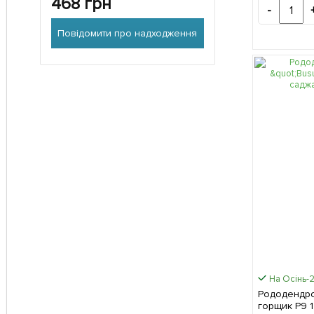
468
грн
-
Повідомити про надходження
На Осінь-
Рододендро
горщик Р9 