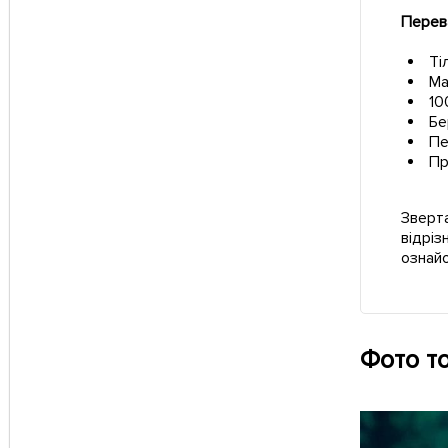
Перева
Ті
Ма
10
Бе
Пе
Пр
Зверта
відріз
ознай
Фото т