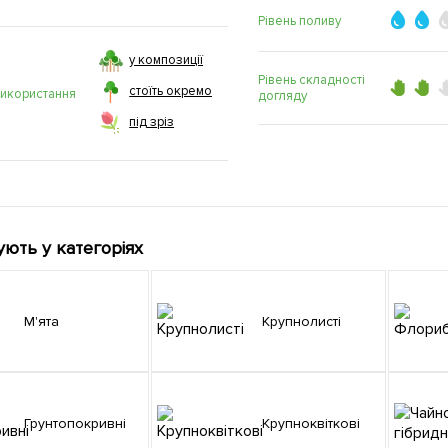
Рівень поливу
у композиції
Рівень складності
стоїть окремо
використання
догляду
під зріз
ують у категоріях
М'ята
Крупнолисті
Грунтопокривні
Крупноквіткові