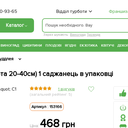
70-93-65
Відділ турботи
Франшиз
Каталог
Зараз шукають:
Виноград
Троянда
ВИНОГРАД
ЦИБУЛИНИ
ПЛОДОВІ
ЯГІДНІ
ЕКЗОТИКА
КВІТУЧІ
ДЕКОР
уддлея
ота 20-40см) 1 саджанець в упаковці
1 відгуків
(загальний рейтинг: 5)
Артикул : 153166
468
грн
Ціна: