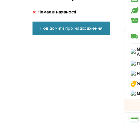
Немає в наявності
Повідомити про надходження
М
А
П
Н
У
M