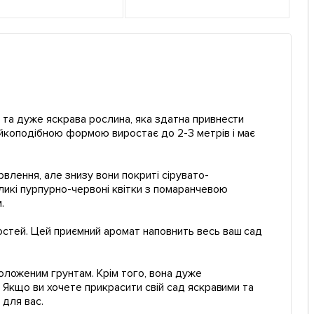
а та дуже яскрава рослина, яка здатна привнести
ійкоподібною формою виростає до 2-3 метрів і має
лення, але знизу вони покриті сірувато-
ликі пурпурно-червоні квітки з помаранчевою
.
гостей. Цей приємний аромат наповнить весь ваш сад
воложеним грунтам. Крім того, вона дуже
в. Якщо ви хочете прикрасити свій сад яскравими та
 для вас.