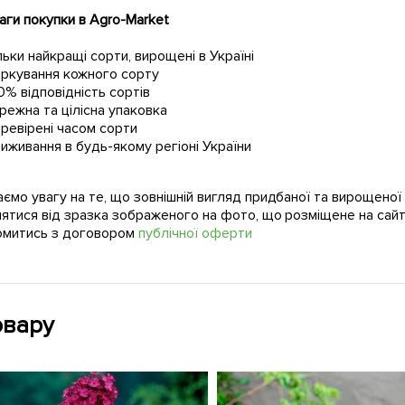
ги покупки в Agro-Market
льки найкращі сорти, вирощені в Україні
ркування кожного сорту
0% відповідність сортів
режна та цілісна упаковка
ревірені часом сорти
иживання в будь-якому регіоні України
ємо увагу на те, що зовнішній вигляд придбаної та вирощено
нятися від зразка зображеного на фото, що розміщене на сайт
омитись з договором
публічної оферти
овару