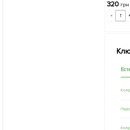
упаковці
320
грн
-
Клю
Ест
Колір
Періо
Колі