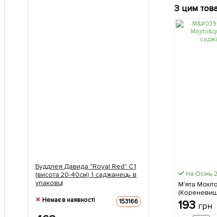
З цим тов
Буддлея Давида "Royal Red" С1
На Осінь-
(висота 20-40см) 1 саджанець в
упаковці
М'ята Мохіто
(Кореневищ
Немає в наявності
упаковці
153166
193
грн