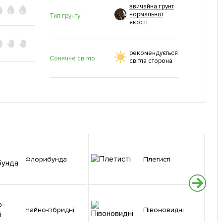
звичайна грунт
нормальної
Тип грунту
якості
рекомендується
Сонячне світло
світла сторона
Флорибунда
Плетисті
Чайно-гібридні
Півоновидні