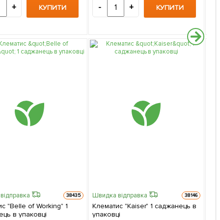
+
-
+
-
КУПИТИ
КУПИТИ
відправка
Швидка відправка
38435
38146
с "Belle of Working" 1
Клематис "Kaiser" 1 саджанець в
ець в упаковці
упаковці
Пер