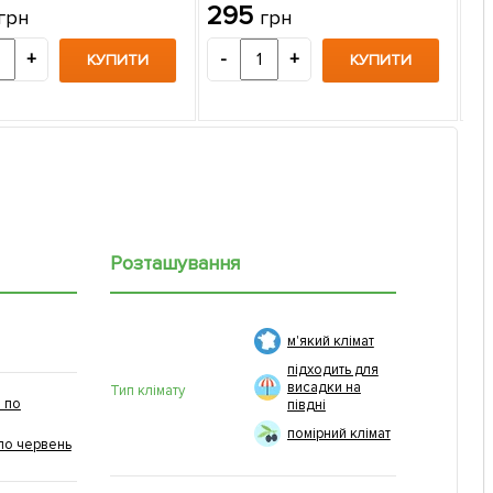
295
грн
грн
«Go
упа
2
+
-
+
КУПИТИ
КУПИТИ
-
Розташування
м'який клімат
підходить для
висадки на
Тип клімату
 по
півдні
помірний клімат
по червень