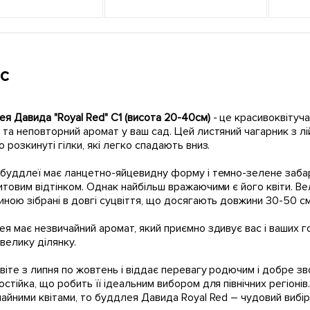
с
я Давида "Royal Red" С1 (висота 20-40см)
- це красивоквітуч
та неповторний аромат у ваш сад. Цей листяний чагарник з л
 розкинуті гілки, які легко спадають вниз.
буддлеї має ланцетно-яйцевидну форму і темно-зелене забарв
товим відтінком. Однак найбільш вражаючими є його квіти. Ве
ною зібрані в довгі суцвіття, що досягають довжини 30-50 см
я має незвичайний аромат, який приємно здивує вас і ваших 
велику ділянку.
віте з липня по жовтень і віддає перевагу родючим і добре з
стійка, що робить її ідеальним вибором для північних регіоні
айними квітами, то буддлея Давида Royal Red – чудовий вибір