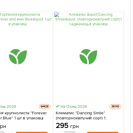
інь-2026
На Осінь-2026
64428
38143
ія крупнолиста "Forever
Клематис "Dancing Smile"
Тр
r Blue" 1 шт в упаковці
(повторноквітучий сорт) 1
(лі
саджанець в упаковці
(са
295
2
грн
грн
сор