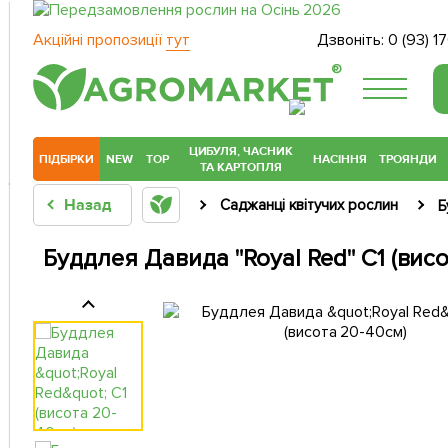
Акційні пропозиції
тут
Дзвоніть:
0 (93) 1
®
ЦИБУЛЯ, ЧАСНИК
ПІДБІРКИ
NEW
TOP
НАСІННЯ
ТРОЯНДИ
ТА КАРТОПЛЯ
Назад
Саджанці квітучих рослин
Б
Буддлея Давида "Royal Red" С1 (вис