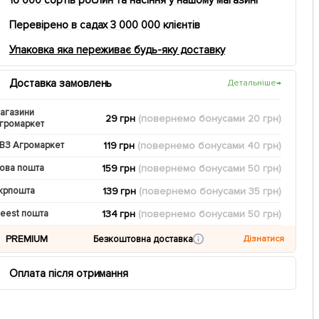
Перевірено в садах 3 000 000 клієнтів
Упаковка яка переживає будь-яку доставку
Доставка замовлень
Детальніше
→
агазини
29 грн
(повернемо
бонусами
20
грн)
громаркет
119 грн
(повернемо
бонусами
40
грн)
ВЗ Агромаркет
159 грн
(повернемо
бонусами
50
грн)
ова пошта
139 грн
(повернемо
бонусами
35
грн)
крпошта
134 грн
(повернемо
бонусами
50
грн)
eest пошта
PREMIUM
Безкоштовна доставка
Дізнатися
Оплата після отримання