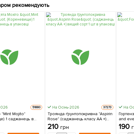
аром рекомендують
2026
На Осінь-2026
На Ос
51880
37273
 "Mint Mojito"
Троянда ґрунтопокривна "Aspirin
Гортенз
е) 1 саджанець в
Rose" (саджанець класу АА +)
and eve
вищий сорт 1 шт в упаковці
210
190
грн