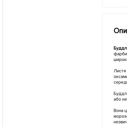
Опи
Буддле
фарби 
широко
Листя 
оксами
середи
Буддле
або не
Вона ц
морозо
незвич