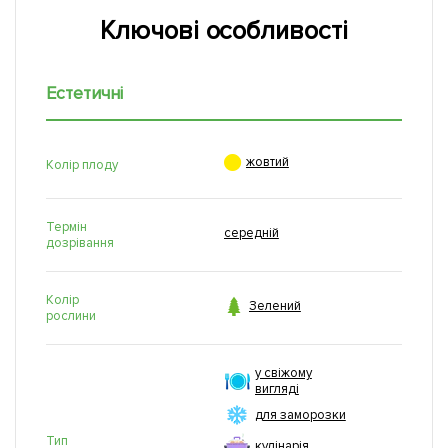
Ключові особливості
Естетичні

жовтий
Колір плоду
Термін
середній
дозрівання
Колір

Зелений
рослини
у свіжому
вигляді
для заморозки
Тип
кулінарія