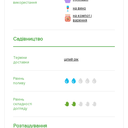
використання
на вино
на компот і
варення
Садівництво
Терміни
цілий рік
доставки
Рівень
поливу
Рівень
складності
догляду
Розташування