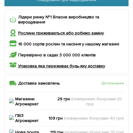
Лідери ринку №1 Власне виробництво та
вирощування
Рослини приживаються або робимо заміну
16 000 сортів рослин та насіння у нашому магазині
Перевірено в садах 3 000 000 клієнтів
Упаковка яка переживає будь-яку доставку
Доставка замовлень
Детальніше
→
Магазини
29 грн
(повернемо
бонусами
20
Агромаркет
грн)
ПВЗ
109 грн
(повернемо
бонусами
40
грн)
Агромаркет
Нова пошта
119 грн
(повернемо
бонусами
25
грн)