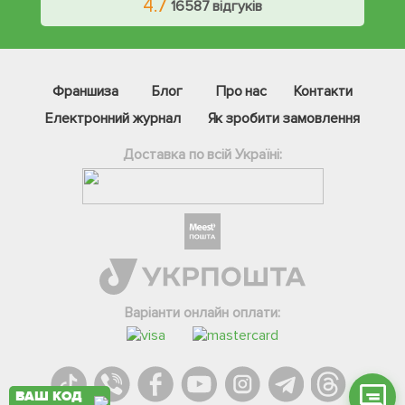
4.7
16587 відгуків
Франшиза
Блог
Про нас
Контакти
Електронний журнал
Як зробити замовлення
Доставка по всій Україні:
Фейсбук
Телеграм
Вайбер
Інстаграм
Варіанти онлайн оплати:
Онлайн чат
ВАШ КОД