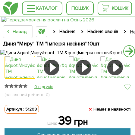
КАТАЛОГ
ПОШУК
КОШИК
Назад
Насіння
Насіння овочів
На
Диня "Миру" ТМ "Імперія насіння" 10шт
0 відгуків
(загальний рейтинг: 0)
Артикул : 51209
Немає в наявності
39
грн
Ціна:
Повідомити про надходження