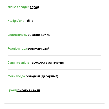
Місце посадки
город
Колір м'якоті
біла
Форма плоду
овально-кругла
Розмір плоду
великоплідний
Запилюваність
перехресне запилення
Смак плода
солодкий (десертний)
Бренд
Империя семян