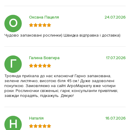
Оксана Пацеля
24.07.2026
О
Чудово запаковані рослинки) Швидка відправка і доставка)
Галина Бовгира
17.07.2026
Г
Троянда приїхала до нас класнюча! Гарно запакована,
зелене листячко, висотою біля 45 см.! Дуже задоволені
покупкою. Замовляємо на сайті АгроМаркету вже чотири
роки. Рослиночки свіженькі, гарні, консультанти привітливі,
завжди порадять, підкажуть. Дякую!
Наталія
16.07.2026
Н