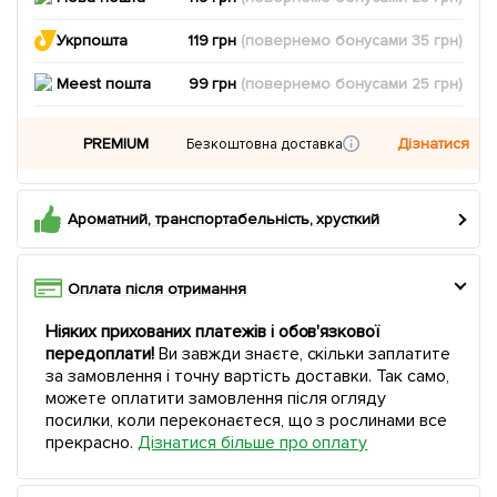
Укрпошта
119 грн
(повернемо
бонусами
35
грн)
Meest пошта
99 грн
(повернемо
бонусами
25
грн)
PREMIUM
Дізнатися
Безкоштовна доставка
Ароматний, транспортабельність, хрусткий
Оплата після отримання
Ніяких прихованих платежів і обов'язкової
передоплати!
Ви завжди знаєте, скільки заплатите
за замовлення і точну вартість доставки. Так само,
можете оплатити замовлення після огляду
посилки, коли переконаєтеся, що з рослинами все
прекрасно.
Дізнатися більше про оплату