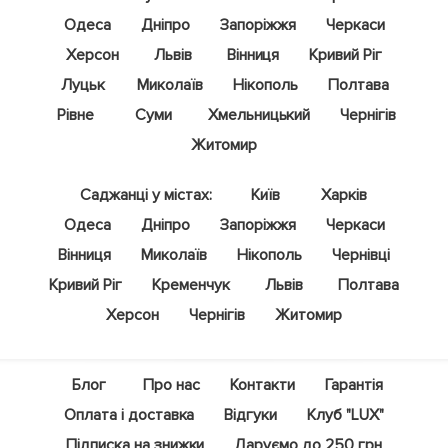
Одеса
Дніпро
Запоріжжя
Черкаси
Херсон
Львів
Вінниця
Кривий Ріг
Луцьк
Миколаїв
Нікополь
Полтава
Рівне
Суми
Хмельницький
Чернігів
Житомир
Саджанці у містах:
Київ
Харків
Одеса
Дніпро
Запоріжжя
Черкаси
Вінниця
Миколаїв
Нікополь
Чернівці
Кривий Ріг
Кременчук
Львів
Полтава
Херсон
Чернігів
Житомир
Блог
Про нас
Контакти
Гарантія
Оплата і доставка
Відгуки
Клуб "LUX"
Підписка на знижки
Даруємо до 250 грн