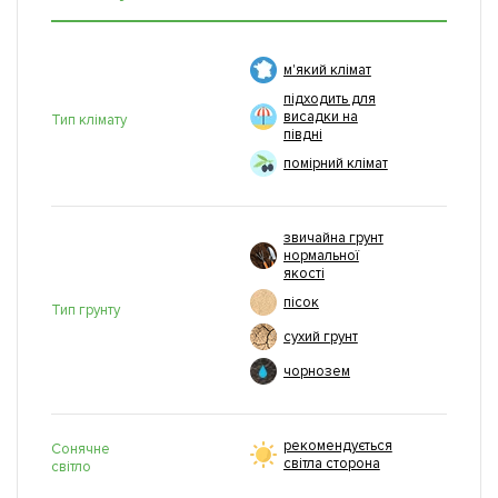
м'який клімат
підходить для
висадки на
Тип клімату
півдні
помірний клімат
звичайна грунт
нормальної
якості
пісок
Тип грунту
сухий грунт
чорнозем
рекомендується
Сонячне
світла сторона
світло