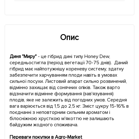
Опис
Диня "Миру"
- це гібрид дині типу Honey Dew,
середньостигла (період вегетації 70-75 днів). Даний
гібрид має найпотужнішу кореневу систему, здатну
забезпечити харчуванням плоди навіть в умовах
сильної посухи. Листовий апарат сильно розвинений,
відмінно захищає від сонячних опіків. Також варто
відзначити відмінне формування (зав'язування)
плодів, яке не залежить від погодних умов. Середня
вага варіюється від 1,5 до 2,5 кг. Зміст цукру 15-16% в
поєднанні з неповторним сильним ароматом і
білосніжною хрусткою м'якоттю не залишають
байдужим жодного споживача.
Переваги покупки в Agro-Market