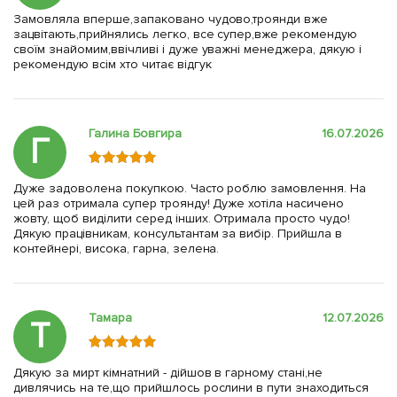
Замовляла вперше,запаковано чудово,троянди вже
зацвітають,прийнялись легко, все супер,вже рекомендую
своїм знайомим,ввічливі і дуже уважні менеджера, дякую і
рекомендую всім хто читає відгук
Галина Бовгира
16.07.2026
Г
Дуже задоволена покупкою. Часто роблю замовлення. На
цей раз отримала супер троянду! Дуже хотіла насичено
жовту, щоб виділити серед інших. Отримала просто чудо!
Дякую працівникам, консультантам за вибір. Прийшла в
контейнері, висока, гарна, зелена.
Тамара
12.07.2026
Т
Дякую за мирт кімнатний - дійшов в гарному стані,не
дивлячись на те,що прийшлось рослини в пути знаходиться