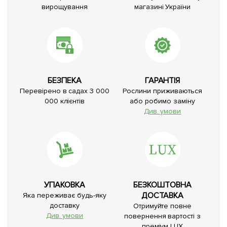
вирощування
магазині України
БЕЗПЕКА
ГАРАНТІЯ
Перевірено в садах 3 000
Рослини приживаються
000 клієнтів
або робимо заміну
Див. умови
УПАКОВКА
БЕЗКОШТОВНА
ДОСТАВКА
Яка переживає будь-яку
доставку
Отримуйте повне
Див. умови
повернення вартості з
преміум LUX