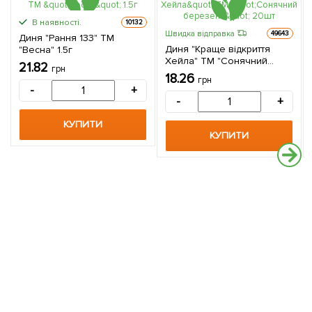
В наявності.
10132
Швидка відправка
49643
Диня "Рання 133" ТМ
Диня "Краще відкриття
"Весна" 1.5г
Хейла" ТМ "Сонячний
21.82
грн
березень" 20шт
18.26
грн
-
+
-
+
КУПИТИ
КУПИТИ