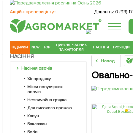
Акційні пропозиції
тут
Дзвоніть:
0 (93) 1
®
ЦИБУЛЯ, ЧАСНИК
ПІДБІРКИ
NEW
TOP
НАСІННЯ
ТРОЯНДИ
ТА КАРТОПЛЯ
НАСІННЯ
Назад
Насіння овочів
Овально-к
Хіт продажу
Мікси популярних
овочів
Незвичайна грядка
Для високого врожаю
Кавун
Баклажан
Боби