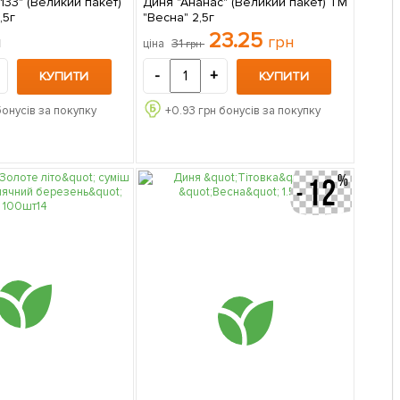
133" (Великий пакет)
Диня "Ананас" (Великий пакет) ТМ
,5г
"Весна" 2,5г
23.25
н
грн
31
ціна
грн
-
+
КУПИТИ
КУПИТИ
бонусів за покупку
+
0.93
грн бонусів за покупку