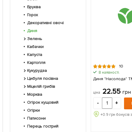
Бруква
Горох
Декоративні овочі
Диня
Зелень
Кабачки
Капуста
Картопля
10
Кукурудза
В наявності.
Цибуля посівна
Диня "Насолода" ТМ
Міцелій грибів
22.55
грн
ціна
Морква
Огірок кущовий
-
+
Огірки
+
0.9
грн бонусів 
Патисони
Перець гострий