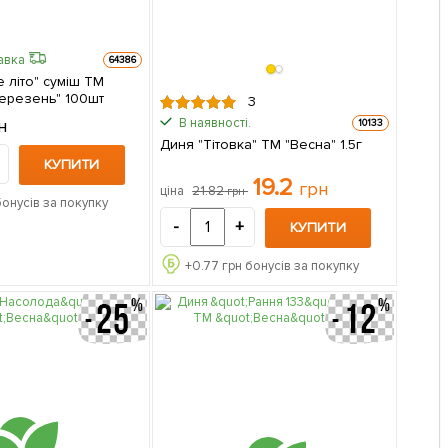
авка
64386
 літо" суміш ТМ
ерезень" 100шт
3
В наявності.
н
10133
Диня "Тітовка" ТМ "Весна" 1.5г
КУПИТИ
19.2
грн
21.82
ціна
грн
бонусів за покупку
-
+
КУПИТИ
+
0.77
грн бонусів за покупку