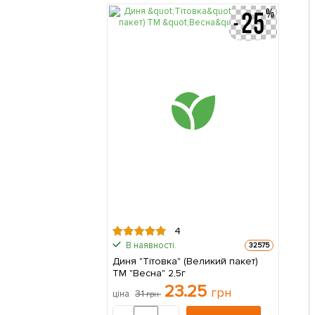
4
В наявності.
32575
Диня "Тітовка" (Великий пакет)
ТМ "Весна" 2,5г
23.25
грн
31
ціна
грн