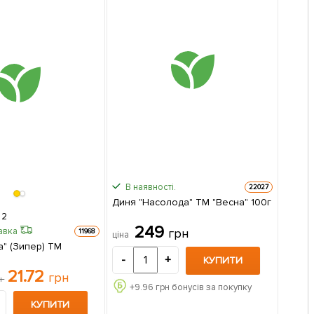
В наявності.
22027
Диня "Насолода" ТМ "Весна" 100г
2
249
авка
грн
11968
ціна
а" (Зипер) ТМ
-
+
КУПИТИ
21.72
грн
н
+
9.96
грн бонусів за покупку
КУПИТИ