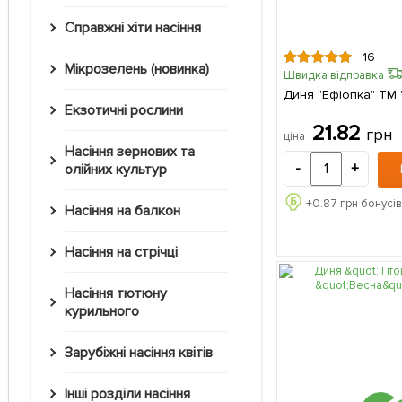
Справжні хіти насіння
16
Мікрозелень (новинка)
Швидка відправка
Диня "Ефіопка" ТМ "
Екзотичні рослини
21.82
грн
ціна
Насіння зернових та
-
+
олійних культур
+
0.87
грн бонусів
Насіння на балкон
Насіння на стрічці
Насіння тютюну
курильного
Зарубіжні насіння квітів
Інші розділи насіння