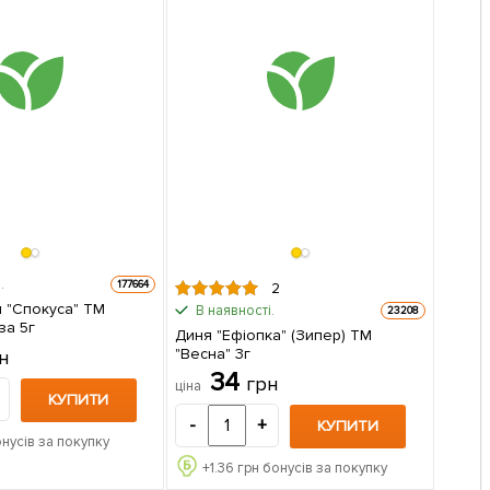
.
177664
2
я "Спокуса" ТМ
В наявності.
23208
за 5г
Диня "Ефіопка" (Зипер) ТМ
"Весна" 3г
н
34
грн
ціна
КУПИТИ
-
+
КУПИТИ
нусів за покупку
+
1.36
грн бонусів за покупку