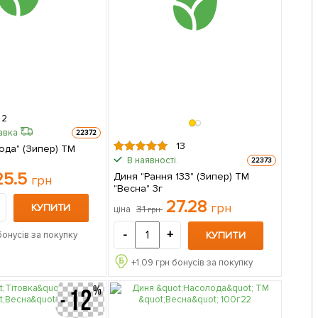
2
авка
22372
13
ода" (Зипер) ТМ
В наявності.
22373
25.5
Диня "Рання 133" (Зипер) ТМ
грн
"Весна" 3г
27.28
грн
КУПИТИ
31
ціна
грн
-
+
КУПИТИ
бонусів за покупку
+
1.09
грн бонусів за покупку