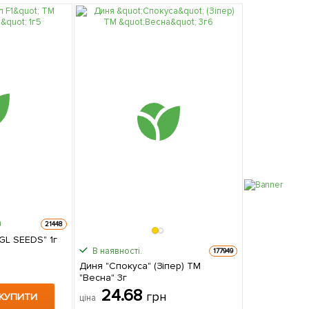
21448
GL SEEDS" 1г
В наявності.
177949
Диня "Спокуса" (Зіпер) ТМ
"Весна" 3г
24.68
грн
КУПИТИ
ціна