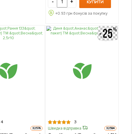
-
+
КУПИТИ
+
0.93
грн бонусів за покупку
4
3
.
Швидка відправка
32576
32594