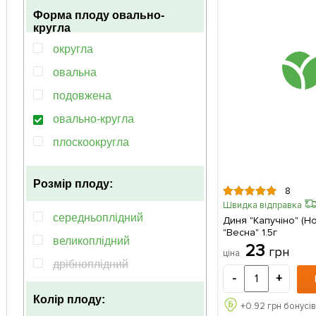
Форма плоду
овально-
оранжево-розовий
кругла
рожева
округла
жовта
овальна
подовжена
овально-кругла
плоскоокругла
витягнуто-овальна
Розмір плоду:
8
Швидка відправка
середньоплідний
Диня "Капучіно" (Н
"Весна" 1.5г
великоплідний
23
грн
ціна
дрібноплідний
-
+
Колір плоду:
+
0.92
грн бонусів