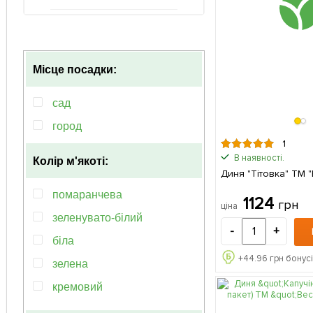
Місце посадки:
сад
город
1
В наявності.
Колір м'якоті:
Диня "Тітовка" ТМ 
помаранчева
1124
грн
ціна
зеленувато-білий
-
+
біла
+
44.96
грн бонусі
зелена
кремовий
рiзнобарвний