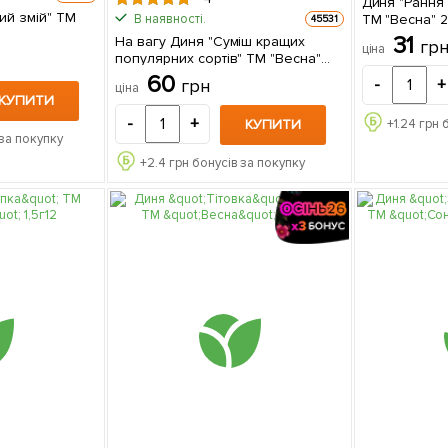
Диня "Рання 
ий змій" ТМ
ТМ "Весна" 2
В наявності.
45531
31
На вагу Диня "Суміш кращих
гр
ціна
популярних сортів" ТМ "Весна"
ціна за 5 г
60
грн
-
+
ціна
КУПИТИ
-
+
КУПИТИ
+
1.24
грн 
за покупку
+
2.4
грн бонусів за покупку