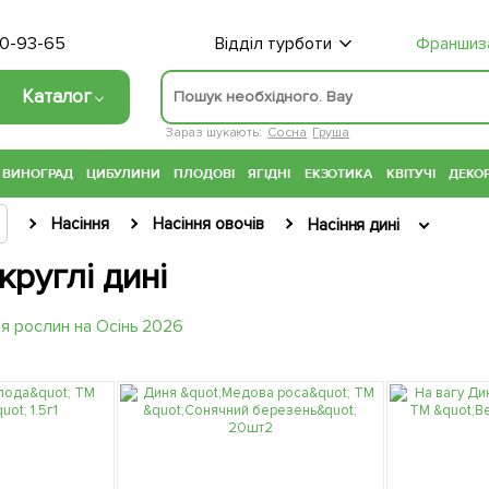
70-93-65
Відділ турботи
Франшиз
Каталог
Зараз шукають:
Сосна
Груша
ВИНОГРАД
ЦИБУЛИНИ
ПЛОДОВІ
ЯГІДНІ
ЕКЗОТИКА
КВІТУЧІ
ДЕКОР
Насіння
Насіння овочів
Насіння дині
руглі дині