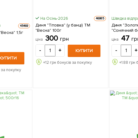
На Осінь-2026
Швидка відпр
46985
Диня "Тітовка" (у банці) ТМ
Диня "Золоте
45469
"Весна" 100г
"Сонячний б
Весна" 1,5г
300
47
грн
гр
ціна
ціна
-
+
-
+
КУПИТИ
КУПИТИ
+
12
грн бонусів за покупку
+
1.88
грн 
 за покупку