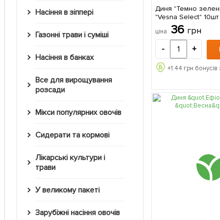
Диня "Темно зелен
Насіння в зіппері
"Vesna Select" 10шт
36
грн
ціна
Газонні трави і суміші
-
+
Насіння в банках
+
1.44
грн бонусів 
Все для вирощування
розсади
Мікси популярних овочів
Сидерати та кормові
Лікарські культури і
трави
У великому пакеті
Зарубіжні насіння овочів