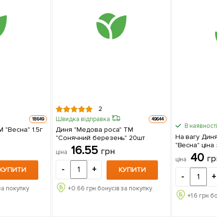
2
Швидка відправка
18649
49644
В наявності
 "Весна" 1.5г
Диня "Медова роса" ТМ
На вагу Дин
"Сонячний березень" 20шт
"Весна" ціна 
16.55
грн
ціна
40
гр
ціна
-
+
КУПИТИ
КУПИТИ
-
+
за покупку
+
0.66
грн бонусів за покупку
+
1.6
грн бо