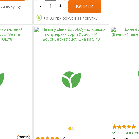
-
+
КУПИТИ
 за покупку
+
0.99
грн бонусів за покупку
В наявності
188716
4