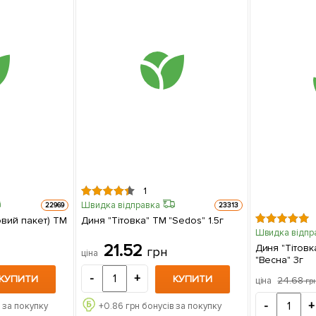
1
Швидка відправка
22969
23313
овий пакет) ТМ
Диня "Тітовка" ТМ "Sedos" 1.5г
Швидка відпр
21.52
Диня "Тітовк
грн
ціна
"Весна" 3г
-
+
КУПИТИ
КУПИТИ
24.68
ціна
гр
-
+
 за покупку
+
0.86
грн бонусів за покупку