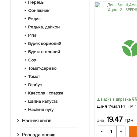
Перець
Соняшник
Редис
Редька, дайкон
Ріпа
Буряк кормовий
Буряк столовий
Соя
Томат-дерево
Томат
Гарбуз
Квасоля і спаржа
Швидка відправка
Цвітна капуста
Диня "Амал F1" ТМ "
Насіння нуту
19.47
грн
Насіння квітів
ціна
-
+
Розсада овочів