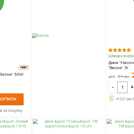
Швидка відпр
Диня "Насол
"Весна" 3г
14981
"Весна" 500г
34
ціна
грн
-
+
КУПИТИ
+
1.02
грн 
в за покупку