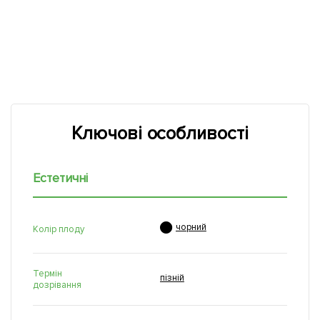
Ключові особливості
Естетичні

чорний
Колір плоду
Термін
пізній
дозрівання