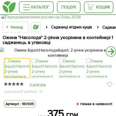
КАТАЛОГ
ПОШУК
КОШИК
Назад
Саджанці ягідних кущів
Саджан
Ожина "Насолода" 2-річна укорінена в контейнері 1
саджанець в упаковці
0 відгуків
(загальний рейтинг: 0)
Артикул : 180935
Немає в наявності
375
грн