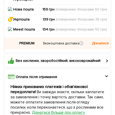
Нова пошта
159 грн
(повернемо
бонусами
50
грн)
Укрпошта
139 грн
(повернемо
бонусами
35
грн)
Meest пошта
134 грн
(повернемо
бонусами
50
грн)
PREMIUM
Дізнатися
Безкоштовна доставка
Без кислинки, хворобостійкий, високоврожайний
Оплата після отримання
Ніяких прихованих платежів і обов'язкової
передоплати!
Ви завжди знаєте, скільки заплатите
за замовлення і точну вартість доставки. Так само,
можете оплатити замовлення після огляду
посилки, коли переконаєтеся, що з рослинами все
прекрасно.
Дізнатися більше про оплату