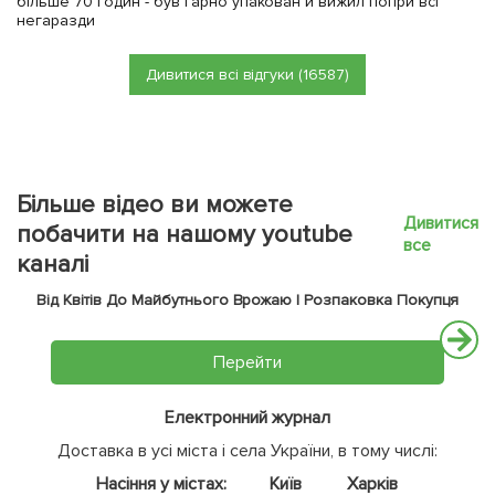
більше 70 годин - був гарно упакован и вижил попри всі
негаразди
Дивитися всі відгуки (16587)
Більше відео ви можете
Дивитися
побачити на нашому youtube
все
каналі
Від Квітів До Майбутнього Врожаю | Розпаковка Покупця
Перейти
Електронний журнал
Доставка в усі міста і села України, в тому числі:
Насіння у містах:
Київ
Харків