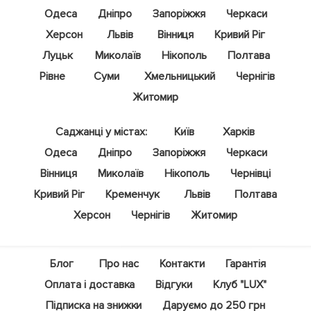
Одеса
Дніпро
Запоріжжя
Черкаси
Херсон
Львів
Вінниця
Кривий Ріг
Луцьк
Миколаїв
Нікополь
Полтава
Рівне
Суми
Хмельницький
Чернігів
Житомир
Саджанці у містах:
Київ
Харків
Одеса
Дніпро
Запоріжжя
Черкаси
Вінниця
Миколаїв
Нікополь
Чернівці
Кривий Ріг
Кременчук
Львів
Полтава
Херсон
Чернігів
Житомир
Блог
Про нас
Контакти
Гарантія
Оплата і доставка
Відгуки
Клуб "LUX"
Підписка на знижки
Даруємо до 250 грн