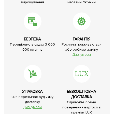
вирощування
магазині України
БЕЗПЕКА
ГАРАНТІЯ
Перевірено в садах 3 000
Рослини приживаються
000 клієнтів
або робимо заміну
Див. умови
УПАКОВКА
БЕЗКОШТОВНА
ДОСТАВКА
Яка переживає будь-яку
доставку
Отримуйте повне
Див. умови
повернення вартості з
преміум LUX