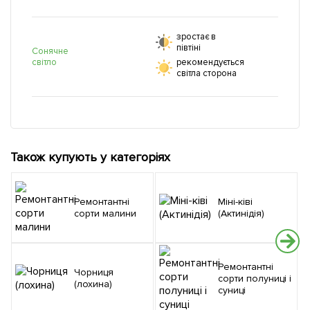
зростає в
півтіні
Сонячне
світло
рекомендується
світла сторона
Також купують у категоріях
Ремонтантні
Міні-ківі
сорти малини
(Актинідія)
Ремонтантні
Чорниця
сорти полуниці і
(лохина)
суниці