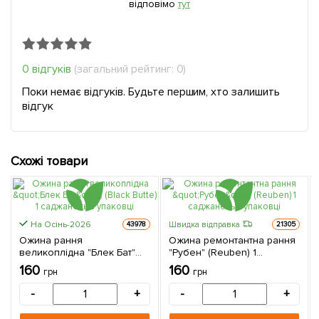
відповімо
тут
0 відгуків
(загальний рейтинг: 0)
Поки немає відгуків. Будьте першим, хто залишить
відгук
Схожі товари
На Осінь-2026
Швидка відправка
43978
21305
Ожина рання
Ожина ремонтантна рання
великоплідна "Блек Бат"
"Рубен" (Reuben) 1
(Black Butte) 1 саджанець в
саджанець в упаковці
160
160
грн
грн
упаковці
-
+
-
+