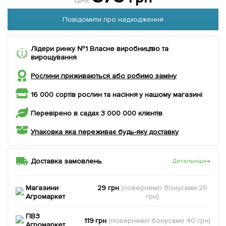
Ціна:
Повідомити про надходження
Лідери ринку №1 Власне виробництво та
вирощування
Рослини приживаються або робимо заміну
16 000 сортів рослин та насіння у нашому магазині
Перевірено в садах 3 000 000 клієнтів
Упаковка яка переживає будь-яку доставку
Доставка замовлень
Детальніше
→
Магазини
29 грн
(повернемо
бонусами
20
Агромаркет
грн)
ПВЗ
119 грн
(повернемо
бонусами
40
грн)
Агромаркет