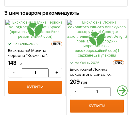
З цим товаром рекомендують
На Осінь-2026
51175
Ексклюзив! Малина
червона "Космічна"
(Space) (преміальний
148
На Осінь-2026
47687
грн
морозостійкий,
Ексклюзив! Лохина
ремонтантний сорт)
-
+
соковитого синього
блискучого кольору
209
грн
"Солодке захоплення"
КУПИТИ
(Sweet Delight)
-
+
(преміальний, солодкий,
морозостійкий,
високоврожайний сорт) 1
КУПИТИ
саджанець в упаковці