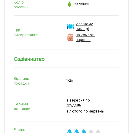
Колір

Зелений
рослини
у свіжому
вигляді
Тип
використання
на компот і
варення
Садівництво
Відстань
1-2м
посадки
з вересня по
Терміни
грудень
доставки
з лютого по червень
Рівень