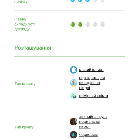
поливу
Рівень
складності
догляду
Розташування
м'який клімат
підходить для
висадки на
Тип клімату
півдні
помірний клімат
звичайна грунт
нормальної
якості
Тип грунту
чорнозем