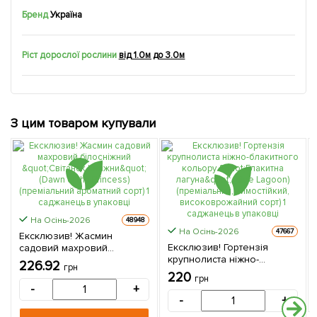
Бренд
Україна
Ріст дорослої рослини
від 1.0м до 3.0м
З цим товаром купували
На Осінь-2026
48948
На Осінь-2026
47667
Ексклюзив! Жасмин
Ексклюзив! Гортензія
садовий махровий
крупнолиста ніжно-
білосніжний "Світанок
226.92
грн
блакитного кольору
Княжни" (Dawn of the
220
грн
"Блакитна лагуна" (Blue
Princess) (преміальний
-
+
Lagoon) (преміальний,
ароматний сорт) 1
-
+
зимостійкий,
саджанець в упаковці