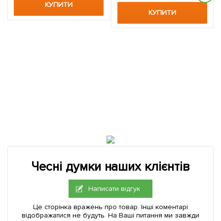
високоврожайний сорт) 1
КУПИТИ
саджанець в упаковці
КУПИТИ
Чесні думки наших клієнтів
Написати відгук
Це сторінка вражень про товар. Інші коментарі
відображатися не будуть. На Ваші питання ми завжди