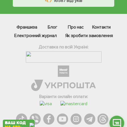
4.7
16587 відгуків
Франшиза
Блог
Про нас
Контакти
Електронний журнал
Як зробити замовлення
Доставка по всій Україні:
Фейсбук
Телеграм
Вайбер
Інстаграм
Варіанти онлайн оплати:
Онлайн чат
ВАШ КОД