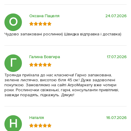
Оксана Пацеля
24.07.2026
О
Чудово запаковані рослинки) Швидка відправка і доставка)
Галина Бовгира
17.07.2026
Г
Троянда приїхала до нас класнюча! Гарно запакована,
зелене листячко, висотою біля 45 см.! Дуже задоволені
покупкою. Замовляємо на сайті АгроМаркету вже чотири
роки. Рослиночки свіженькі, гарні, консультанти привітливі,
завжди порадять, підкажуть. Дякую!
Наталія
16.07.2026
Н