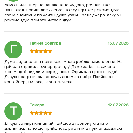
Замовляла вперше,запаковано чудово,троянди вже
зацвітають,прийнялись легко, все супер,вже рекомендую
своїм знайомим,ввічливі і дуже уважні менеджера, дякую і
рекомендую всім хто читає відгук
Галина Бовгира
16.07.2026
Г
Дуже задоволена покупкою. Часто роблю замовлення. На
цей раз отримала супер троянду! Дуже хотіла насичено
жовту, щоб виділити серед інших. Отримала просто чудо!
Дякую працівникам, консультантам за вибір. Прийшла в
контейнері, висока, гарна, зелена.
Тамара
12.07.2026
Т
Дякую за мирт кімнатний - дійшов в гарному стані,не
дивлячись на те,що прийшлось рослини в пути знаходиться