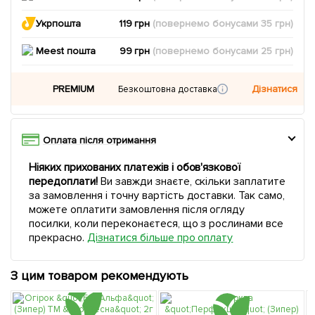
Укрпошта
119 грн
(повернемо
бонусами
35
грн)
Meest пошта
99 грн
(повернемо
бонусами
25
грн)
PREMIUM
Дізнатися
Безкоштовна доставка
Оплата після отримання
Ніяких прихованих платежів і обов'язкової
передоплати!
Ви завжди знаєте, скільки заплатите
за замовлення і точну вартість доставки. Так само,
можете оплатити замовлення після огляду
посилки, коли переконаєтеся, що з рослинами все
прекрасно.
Дізнатися більше про оплату
З цим товаром рекомендують