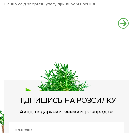
На що слід звертати увагу при виборі насіння.
М
к
Мі
са
ПІДПИШИСЬ НА РОЗСИЛКУ
Акції, подарунки, знижки, розпродаж