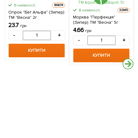
В наявності.
189074
В наявності.
32945
Огірок "Бет Альфа" (Зипер)
Морква "Перфекція"
ТМ "Весна" 2г
(Зипер) ТМ "Весна" 5г
23.7
грн
4.66
грн
-
+
-
+
КУПИТИ
КУПИТИ