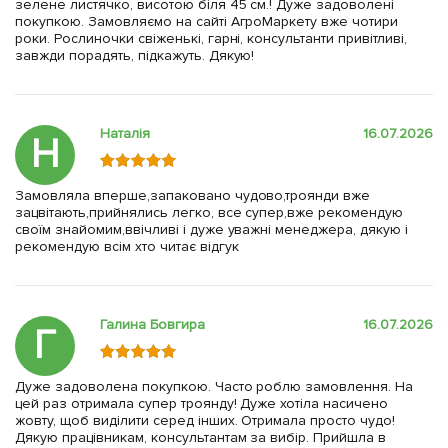
зелене листячко, висотою біля 45 см.! Дуже задоволені
покупкою. Замовляємо на сайті АгроМаркету вже чотири
роки. Рослиночки свіженькі, гарні, консультанти привітливі,
завжди порадять, підкажуть. Дякую!
Наталія
16.07.2026
Н
Замовляла вперше,запаковано чудово,троянди вже
зацвітають,прийнялись легко, все супер,вже рекомендую
своїм знайомим,ввічливі і дуже уважні менеджера, дякую і
рекомендую всім хто читає відгук
Галина Бовгира
16.07.2026
Г
Дуже задоволена покупкою. Часто роблю замовлення. На
цей раз отримала супер троянду! Дуже хотіла насичено
жовту, щоб виділити серед інших. Отримала просто чудо!
Дякую працівникам, консультантам за вибір. Прийшла в