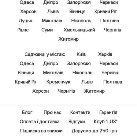
Одеса
Дніпро
Запоріжжя
Черкаси
Херсон
Львів
Вінниця
Кривий Ріг
Луцьк
Миколаїв
Нікополь
Полтава
Рівне
Суми
Хмельницький
Чернігів
Житомир
Саджанці у містах:
Київ
Харків
Одеса
Дніпро
Запоріжжя
Черкаси
Вінниця
Миколаїв
Нікополь
Чернівці
Кривий Ріг
Кременчук
Львів
Полтава
Херсон
Чернігів
Житомир
Блог
Про нас
Контакти
Гарантія
Оплата і доставка
Відгуки
Клуб "LUX"
Підписка на знижки
Даруємо до 250 грн