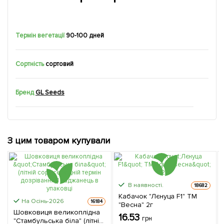
Термін вегетації
90-100 дней
Сортність
сортовий
Бренд
GL Seeds
З цим товаром купували
В наявності.
18682
Кабачок "Лєнуца F1" ТМ
На Осінь-2026
16184
"Весна" 2г
Шовковиця великоплідна
16.53
грн
"Стамбульська біла" (літній