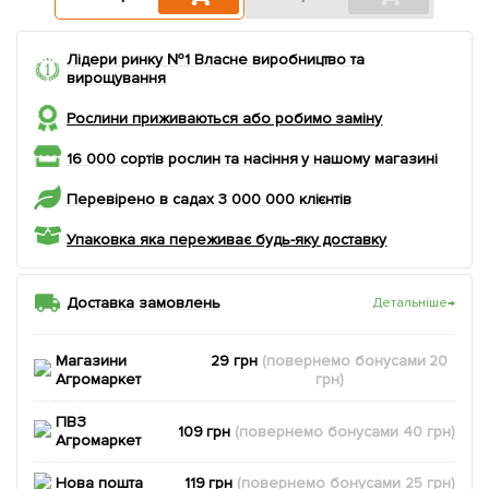
Лідери ринку №1 Власне виробництво та
вирощування
Рослини приживаються або робимо заміну
16 000 сортів рослин та насіння у нашому магазині
Перевірено в садах 3 000 000 клієнтів
Упаковка яка переживає будь-яку доставку
Доставка замовлень
Детальніше
→
Магазини
29 грн
(повернемо
бонусами
20
Агромаркет
грн)
ПВЗ
109 грн
(повернемо
бонусами
40
грн)
Агромаркет
Нова пошта
119 грн
(повернемо
бонусами
25
грн)