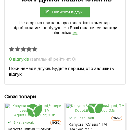
Написати відгук
Це сторінка вражень про товар. Інші коментарі
відображатися не будуть. На Ваші питання ми завжди
відповімо
тут
0 відгуків
(загальний рейтинг: 0)
Поки немає відгуків. Будьте першим, хто залишить
відгук
Схожі товари
В наявності.
10297
В наявності.
19082
Капуста "Слава" ТМ
Капуста цвітна "Чотири
"Весна" 0.5г