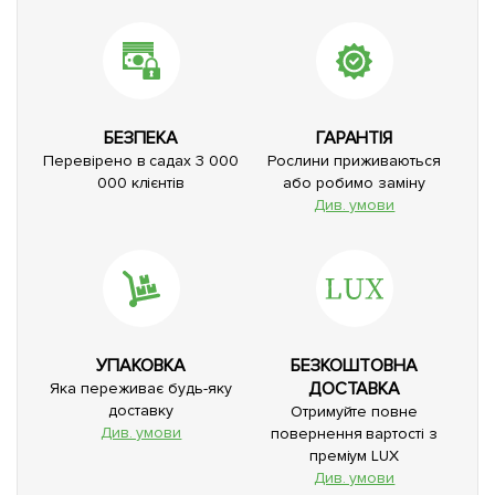
БЕЗПЕКА
ГАРАНТІЯ
Перевірено в садах 3 000
Рослини приживаються
000 клієнтів
або робимо заміну
Див. умови
УПАКОВКА
БЕЗКОШТОВНА
ДОСТАВКА
Яка переживає будь-яку
доставку
Отримуйте повне
Див. умови
повернення вартості з
преміум LUX
Див. умови