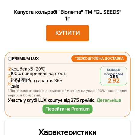
Капуста кольрабі "Віолетта" ТМ "GL SEEDS"
1г
КУПИТИ
PREMIUM LUX
*БЕЗКОШТОВНА ДОСТАВКА
кешбек х5 (20%)
КЕШБЕК
100% повернення вартості
БОНУСАМИ
0.58
доставки
2.92
подовжена гарантія 365
днів
*Під "безкоштовною доставкою" мається на увазі 100% повернення
вартості бонусами.
Участь у клубі LUX коштує від 37,5 грн/міс.
Детальніше
Перейти на Premium
Характеристики