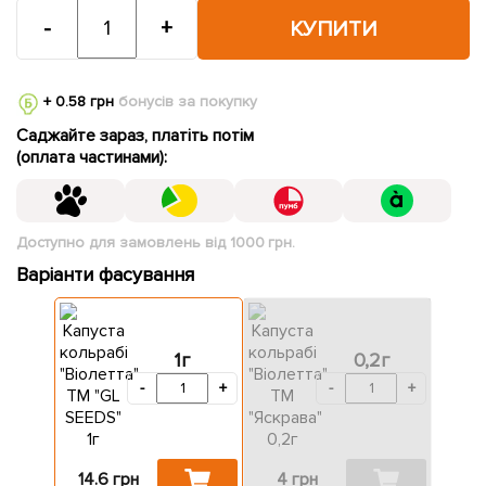
-
+
КУПИТИ
+ 0.58 грн
бонусів за покупку
Саджайте зараз, платіть потім
(оплата частинами):
Доступно для замовлень від 1000 грн.
Варіанти фасування
1г
0,2г
-
+
-
+
14.6 грн
4 грн