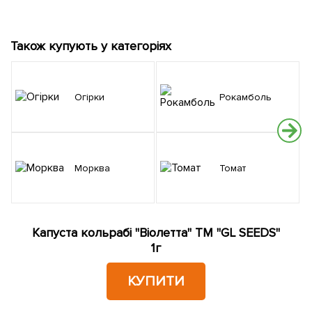
Також купують у категоріях
Огірки
Рокамболь
Морква
Томат
Капуста кольрабі "Віолетта" ТМ "GL SEEDS"
1г
КУПИТИ