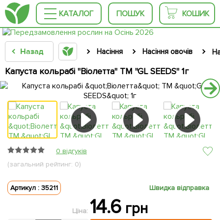
КАТАЛОГ
ПОШУК
КОШИК
Назад
Насіння
Насіння овочів
На
Капуста кольрабі "Віолетта" ТМ "GL SEEDS" 1г
0 відгуків
(загальний рейтинг: 0)
Артикул : 35211
Швидка відправка
14.6
грн
Ціна: