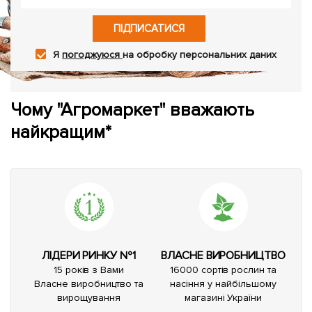
ПІДПИСАТИСЯ
Я
погоджуюся
на обробку персональних даних
Чому "Агромаркет" вважають
найкращим*
ЛІДЕРИ РИНКУ №1
ВЛАСНЕ ВИРОБНИЦТВО
15 років з Вами
16000 сортів рослин та
Власне виробництво та
насіння у найбільшому
вирощування
магазині України