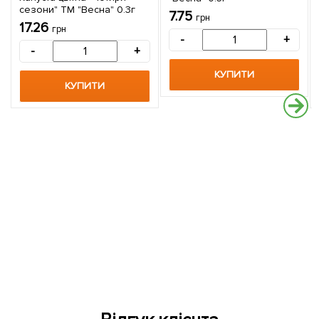
сезони" ТМ "Весна" 0.3г
7.75
грн
17.26
грн
-
+
-
+
КУПИТИ
КУПИТИ