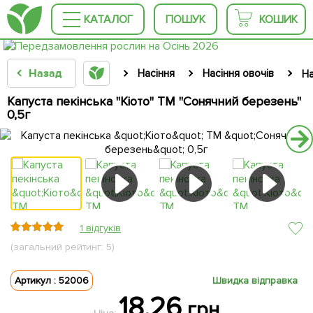
КАТАЛОГ
ПОШУК
КОШИК
Назад
Насіння
Насіння овочів
На
Капуста пекінська "Кіото" ТМ "Сонячний березень"
0,5г
1 відгуків
(загальний рейтинг: 5)
Артикул : 52006
Швидка відправка
18.26
грн