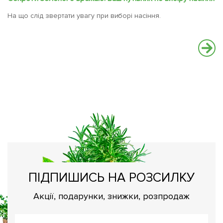
На що слід звертати увагу при виборі насіння.
М
к
Мі
са
ПІДПИШИСЬ НА РОЗСИЛКУ
Акції, подарунки, знижки, розпродаж