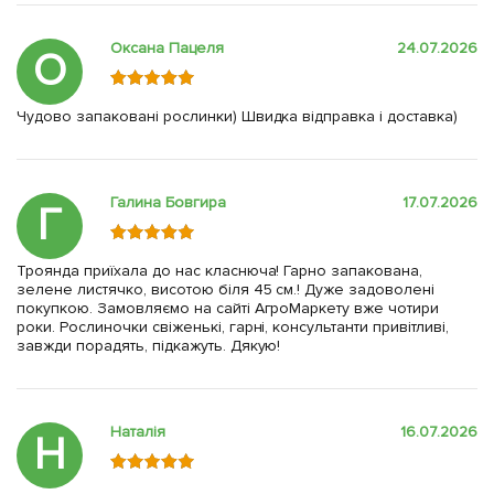
Оксана Пацеля
24.07.2026
О
Чудово запаковані рослинки) Швидка відправка і доставка)
Галина Бовгира
17.07.2026
Г
Троянда приїхала до нас класнюча! Гарно запакована,
зелене листячко, висотою біля 45 см.! Дуже задоволені
покупкою. Замовляємо на сайті АгроМаркету вже чотири
роки. Рослиночки свіженькі, гарні, консультанти привітливі,
завжди порадять, підкажуть. Дякую!
Наталія
16.07.2026
Н