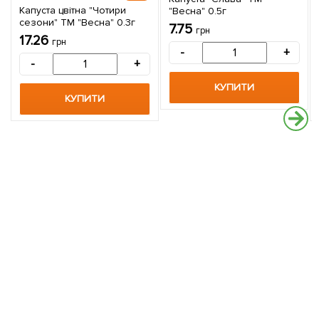
Капуста цвітна "Чотири
"Весна" 0.5г
сезони" ТМ "Весна" 0.3г
7.75
грн
17.26
грн
-
+
-
+
КУПИТИ
КУПИТИ