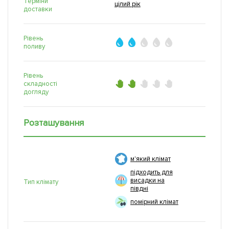
Терміни
цілий рік
доставки
Рівень
поливу
Рівень
складності
догляду
Розташування
м'який клімат
підходить для
висадки на
Тип клімату
півдні
помірний клімат