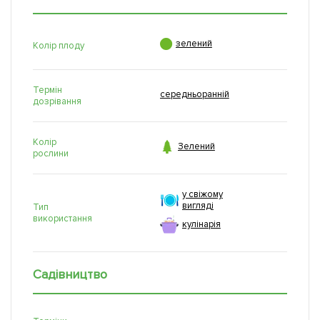

зелений
Колір плоду
Термін
середньоранній
дозрівання
Колір

Зелений
рослини
у свіжому
вигляді
Тип
використання
кулінарія
Садівництво