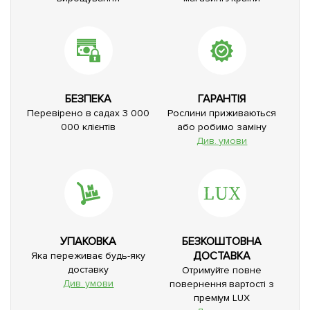
БЕЗПЕКА
ГАРАНТІЯ
Перевірено в садах 3 000
Рослини приживаються
000 клієнтів
або робимо заміну
Див. умови
УПАКОВКА
БЕЗКОШТОВНА
ДОСТАВКА
Яка переживає будь-яку
доставку
Отримуйте повне
Див. умови
повернення вартості з
преміум LUX