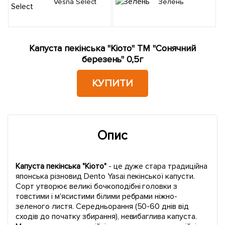
Vesna Select
Зелень
Капуста пекінська "Кіото" ТМ "Сонячний
березень" 0,5г
КУПИТИ
Опис
Капуста пекінська "Кіото"
- це дуже стара традиційна
японська різновид Dento Yasai пекінської капусти.
Сорт утворює великі бочкоподібні головки з
товстими і м'ясистими білими ребрами ніжно-
зеленого листя. Середньорання (50-60 днів від
сходів до початку збирання), невибаглива капуста.