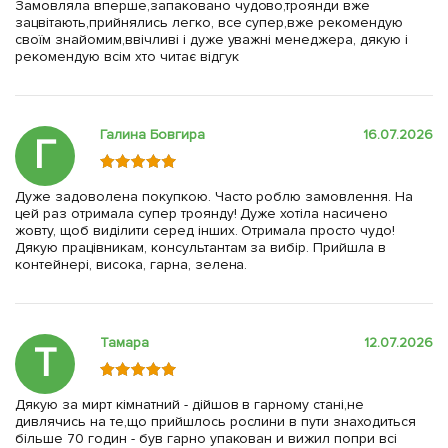
Замовляла вперше,запаковано чудово,троянди вже
зацвітають,прийнялись легко, все супер,вже рекомендую
своїм знайомим,ввічливі і дуже уважні менеджера, дякую і
рекомендую всім хто читає відгук
Галина Бовгира
16.07.2026
Г
Дуже задоволена покупкою. Часто роблю замовлення. На
цей раз отримала супер троянду! Дуже хотіла насичено
жовту, щоб виділити серед інших. Отримала просто чудо!
Дякую працівникам, консультантам за вибір. Прийшла в
контейнері, висока, гарна, зелена.
Тамара
12.07.2026
Т
Дякую за мирт кімнатний - дійшов в гарному стані,не
дивлячись на те,що прийшлось рослини в пути знаходиться
більше 70 годин - був гарно упакован и вижил попри всі