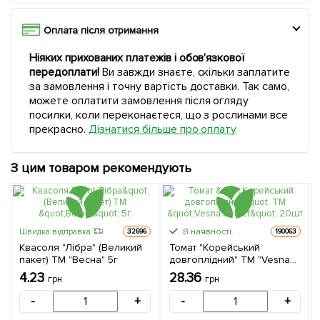
Оплата після отримання
Ніяких прихованих платежів і обов'язкової
передоплати!
Ви завжди знаєте, скільки заплатите
за замовлення і точну вартість доставки. Так само,
можете оплатити замовлення після огляду
посилки, коли переконаєтеся, що з рослинами все
прекрасно.
Дізнатися більше про оплату
З цим товаром рекомендують
В наявності.
Швидка відправка
32696
190063
Квасоля "Лібра" (Великий
Томат "Корейський
пакет) ТМ "Весна" 5г
довгоплідний" ТМ "Vesna
Select" 20шт
4.23
28.36
грн
грн
-
+
-
+