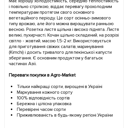
Має хорошу холодостійкість, середню теплостійкість
і повільно стрілкою, віддає перевагу прохолодним
температурам протягом свого основного
вегетаційного періоду. Це сорт осінньо-зимового
типу врожаю, але його можна вирощувати ранньою
весною. Розетка листя щільна і високо піднята. Листя
великі, пухирчасті. Кочан щільно складений, на розрізі
світло - жовтий, масою 1,5-2 кг. Використовується
для приготування свіжих салатів, маринування
(Kimchi) і досить тривалого для пекінської капусти
зберігання. Є основним продуктом у багатьох
частинах Азії.
Переваги покупки в Agro-Market
Тільки найкращі сорти, вирощені в Україні
Маркування кожного сорту
100% відповідність сортів
Бережна і цілісна упаковка
Перевірені часом сорти
Приживлюваність в будь-якому регіоні України