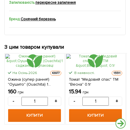
Запилюваність
перехресне запилення
Бренд
Сонячний березень
З цим товаром купували
На Осінь-2026
В наявності.
43977
15511
Ожина (супер рання!)
Томат "Медовий спас" ТМ
"Оушито" (Ouachita) 1
"Весна" 0.1г
саджанець в упаковці
160
15.94
грн
грн
-
+
-
+
КУПИТИ
КУПИТИ