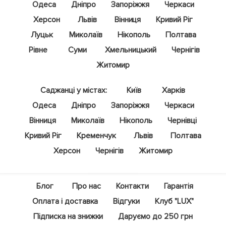
Одеса
Дніпро
Запоріжжя
Черкаси
Херсон
Львів
Вінниця
Кривий Ріг
Луцьк
Миколаїв
Нікополь
Полтава
Рівне
Суми
Хмельницький
Чернігів
Житомир
Саджанці у містах:
Київ
Харків
Одеса
Дніпро
Запоріжжя
Черкаси
Вінниця
Миколаїв
Нікополь
Чернівці
Кривий Ріг
Кременчук
Львів
Полтава
Херсон
Чернігів
Житомир
Блог
Про нас
Контакти
Гарантія
Оплата і доставка
Відгуки
Клуб "LUX"
Підписка на знижки
Даруємо до 250 грн