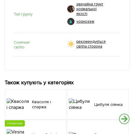
звичайна грунт
нормальної
якості
Тип грунту
чорнозем
рекомендується
Сонячне
світла сторона
світло
Також купують у категоріях
Квасоля і
Цибуля сіянка
спаржа
Новинка