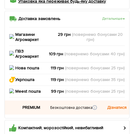
Упаковка яка переживає будь-яку доставку
Доставка замовлень
Детальніше
→
Магазини
29 грн
(повернемо
бонусами
20
Агромаркет
грн)
ПВЗ
109 грн
(повернемо
бонусами
40
грн)
Агромаркет
Нова пошта
119 грн
(повернемо
бонусами
25
грн)
Укрпошта
119 грн
(повернемо
бонусами
35
грн)
Meest пошта
99 грн
(повернемо
бонусами
25
грн)
PREMIUM
Дізнатися
Безкоштовна доставка
Компактний, морозостійкий, невибагливий