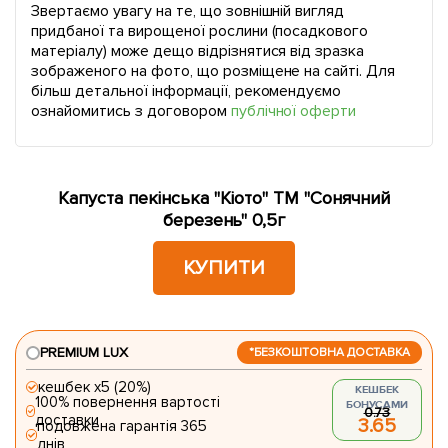
Звертаємо увагу на те, що зовнішній вигляд
придбаної та вирощеної рослини (посадкового
матеріалу) може дещо відрізнятися від зразка
зображеного на фото, що розміщене на сайті. Для
більш детальної інформації, рекомендуємо
ознайомитись з договором
публічної оферти
Капуста пекінська "Кіото" ТМ "Сонячний
березень" 0,5г
КУПИТИ
PREMIUM LUX
*БЕЗКОШТОВНА ДОСТАВКА
кешбек х5 (20%)
КЕШБЕК
100% повернення вартості
БОНУСАМИ
0.73
доставки
3.65
подовжена гарантія 365
днів