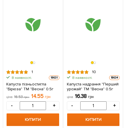
1
10
В наявності.
В наявності.
18631
18634
Капуста пізньостигла
Капуста надрання "Перший
"Бірюза" ТМ "Весна" 0.5г
урожай" ТМ "Весна" 0.5г
14.55
16.38
16.53
грн
грн
ціна
грн
ціна
-
+
-
+
КУПИТИ
КУПИТИ