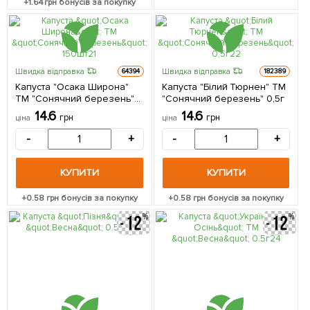
+
1.64
грн бонусів за покупку
Швидка відправка
Швидка відправка
64394
182389
Капуста "Осака Широна"
Капуста "Білий Тюрнен" ТМ
ТМ "Сонячний березень"
"Сонячний березень" 0,5г
150шт
14.6
14.6
грн
грн
ціна
ціна
-
+
-
+
КУПИТИ
КУПИТИ
+
0.58
грн бонусів за покупку
+
0.58
грн бонусів за покупку