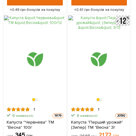
+
0.49
грн бонусів за покупку
+
0.61
грн бонусів за покупку
1
1
В наявності.
В наявності.
19179
20592
Капуста "Червнева" ТМ
Капуста "Перший урожай"
"Весна" 100г
(Зипер) ТМ "Весна" 3г
345
21.72
грн
24.68
грн
ціна
ціна
грн