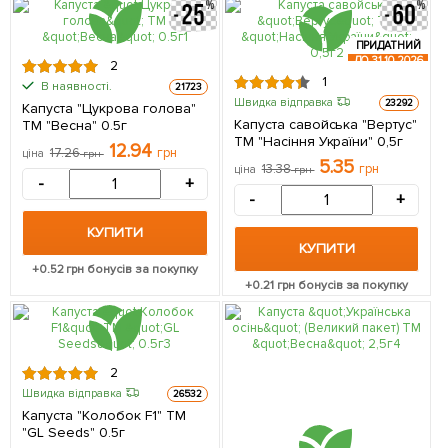
ПРИДАТНИЙ
ДО 31.10.2026
2
1
В наявності.
21723
Швидка відправка
23292
Капуста "Цукрова голова"
Капуста савойська "Вертус"
ТМ "Весна" 0.5г
ТМ "Насіння України" 0,5г
12.94
17.26
грн
ціна
грн
5.35
13.38
грн
ціна
грн
-
+
-
+
КУПИТИ
КУПИТИ
+
0.52
грн бонусів за покупку
+
0.21
грн бонусів за покупку
2
Швидка відправка
26532
Капуста "Колобок F1" ТМ
"GL Seeds" 0.5г