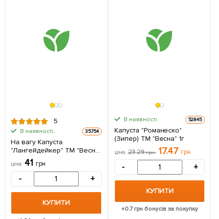
В наявності.
52845
5
Капуста "Романеско"
В наявності.
35754
(Зипер) ТМ "Весна" 1г
На вагу Капуста
17.47
"Лангейдейкер" ТМ "Весна"
23.29
грн
ціна
грн
ціна за 6г
41
грн
ціна
-
+
-
+
КУПИТИ
КУПИТИ
+
0.7
грн бонусів за покупку