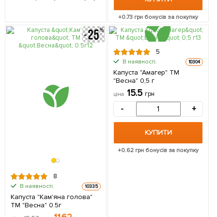
+
0.73
грн бонусів за покупку
5
В наявності.
10304
Капуста "Амагер" ТМ
"Весна" 0,5 г
15.5
грн
ціна
-
+
КУПИТИ
+
0.62
грн бонусів за покупку
8
В наявності.
10335
Капуста "Кам'яна голова"
ТМ "Весна" 0.5г