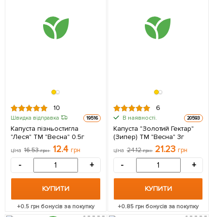
10
6
В наявності.
Швидка відправка
19516
20593
Капуста пізньостигла
Капуста "Золотий Гектар"
"Леся" ТМ "Весна" 0.5г
(Зипер) ТМ "Весна" 3г
12.4
21.23
16.53
грн
24.12
грн
ціна
грн
ціна
грн
-
+
-
+
КУПИТИ
КУПИТИ
+
0.5
грн бонусів за покупку
+
0.85
грн бонусів за покупку