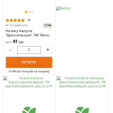
4
В наявності.
32149
На вагу Капуста
"Брюссельська" ТМ "Весна"
ціна за 2г
41
грн
ціна
-
+
КУПИТИ
+
1.64
грн бонусів за покупку