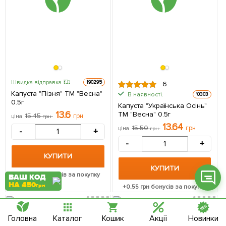
Фейсбук
Телеграм
Швидка відправка
190295
6
Капуста "Пізня" ТМ "Весна"
В наявності.
10303
Вайбер
0.5г
Капуста "Українська Осінь"
13.6
ТМ "Весна" 0.5г
Інстаграм
15.45
грн
ціна
грн
13.64
15.50
грн
ціна
грн
-
+
Онлайн чат
-
+
КУПИТИ
КУПИТИ
+
0.54
грн бонусів за покупку
ВАШ КОД
НА 450
грн
+
0.55
грн бонусів за покупку
Головна
Каталог
Кошик
Акції
Новинки