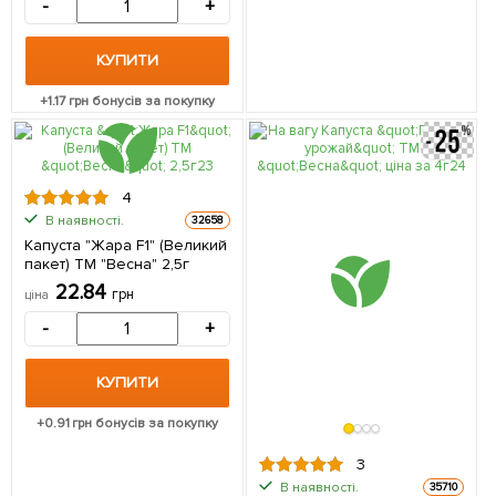
-
+
КУПИТИ
+
1.17
грн бонусів за покупку
4
В наявності.
32658
Капуста "Жара F1" (Великий
пакет) ТМ "Весна" 2,5г
22.84
грн
ціна
-
+
КУПИТИ
+
0.91
грн бонусів за покупку
3
В наявності.
35710