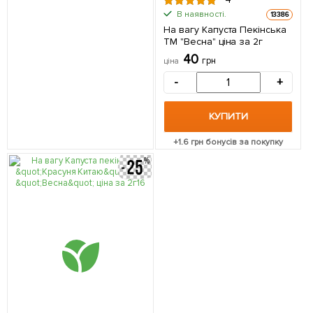
В наявності.
13386
На вагу Капуста Пекінська
ТМ "Весна" ціна за 2г
40
грн
ціна
-
+
КУПИТИ
+
1.6
грн бонусів за покупку