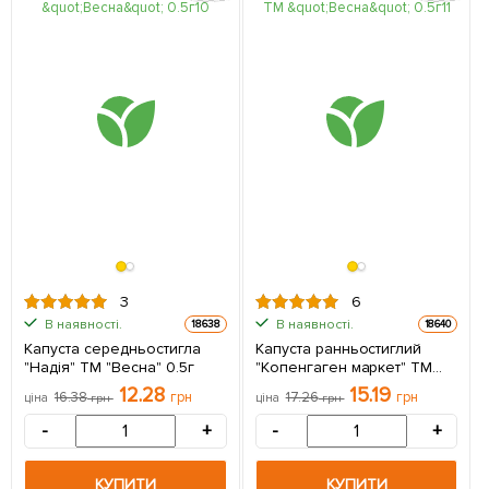
3
6
В наявності.
В наявності.
18638
18640
Капуста середньостигла
Капуста ранньостиглий
"Надія" ТМ "Весна" 0.5г
"Копенгаген маркет" ТМ
"Весна" 0.5г
12.28
15.19
16.38
грн
17.26
грн
ціна
грн
ціна
грн
-
+
-
+
КУПИТИ
КУПИТИ