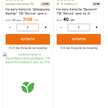
В наявності.
Швидка відправка
22295
32148
На вагу Капуста "Дітмаршер
На вагу Капуста "Броколі"
Фрюєр" ТМ "Весна" ціна за
ТМ "Весна" ціна за 2г
4г
31.68
40
36
грн
грн
ціна
грн
ціна
-
+
-
+
КУПИТИ
КУПИТИ
+
1.27
грн бонусів за покупку
+
1.6
грн бонусів за покупку