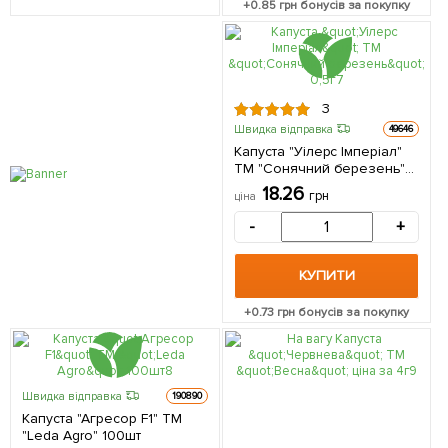
+
0.85
грн бонусів за покупку
3
Швидка відправка
49646
Капуста "Уілерс Імперіал"
ТМ "Сонячний березень"
0,5г
18.26
грн
ціна
-
+
КУПИТИ
+
0.73
грн бонусів за покупку
Швидка відправка
190890
Капуста "Агресор F1" ТМ
"Leda Agro" 100шт