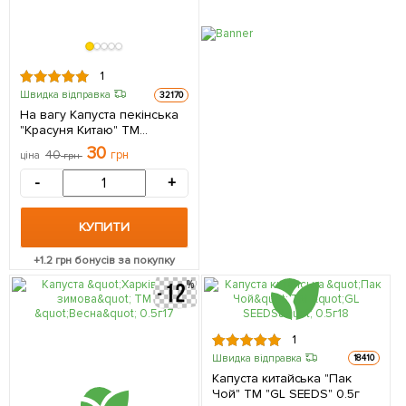
1
Швидка відправка
32170
На вагу Капуста пекінська
"Красуня Китаю" ТМ
"Весна" ціна за 2г
30
40
грн
ціна
грн
-
+
КУПИТИ
+
1.2
грн бонусів за покупку
1
Швидка відправка
18410
Капуста китайська "Пак
Чой" ТМ "GL SEEDS" 0.5г