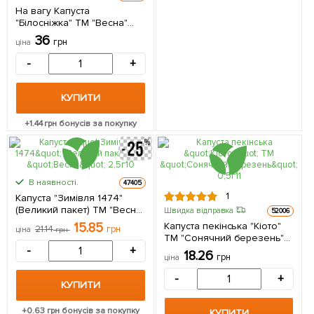
На вагу Капуста
"Білосніжка" ТМ "Весна"
ціна за 6г
36
грн
ціна
-
+
КУПИТИ
+
1.44
грн бонусів за покупку
В наявності.
47405
1
Капуста "Зимівля 1474"
(Великий пакет) ТМ "Весна"
Швидка відправка
52006
2,5г
15.85
Капуста пекінська "Кіото"
21.14
грн
ціна
грн
ТМ "Сонячний березень"
-
+
0,5г
18.26
грн
ціна
-
+
КУПИТИ
+
0.63
грн бонусів за покупку
КУПИТИ