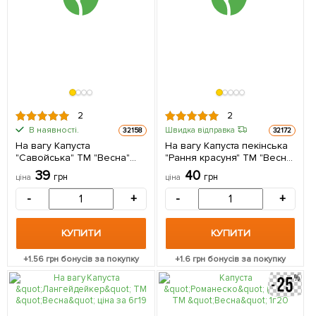
2
2
В наявності.
Швидка відправка
32158
32172
На вагу Капуста
На вагу Капуста пекінська
"Савойська" ТМ "Весна"
"Рання красуня" ТМ "Весна"
ціна за 2г
ціна за 2г
39
40
грн
грн
ціна
ціна
-
+
-
+
КУПИТИ
КУПИТИ
+
1.56
грн бонусів за покупку
+
1.6
грн бонусів за покупку