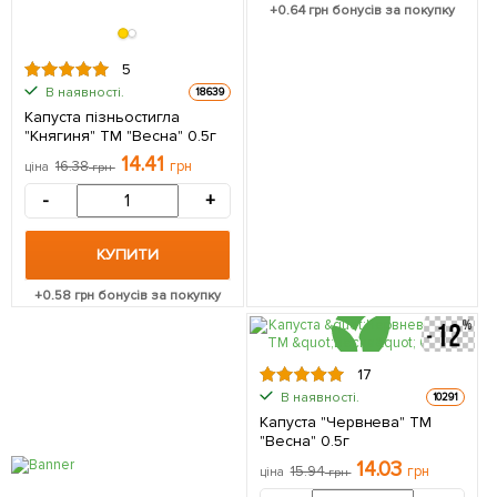
+
0.64
грн бонусів за покупку
5
В наявності.
18639
Капуста пізньостигла
"Княгиня" ТМ "Весна" 0.5г
14.41
16.38
грн
ціна
грн
-
+
КУПИТИ
+
0.58
грн бонусів за покупку
17
В наявності.
10291
Капуста "Червнева" ТМ
"Весна" 0.5г
14.03
15.94
грн
ціна
грн