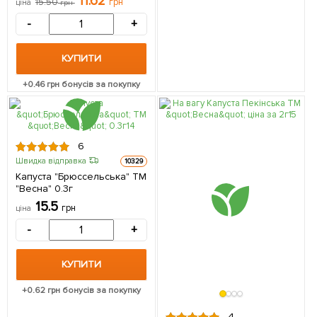
11.62
15.50
грн
ціна
грн
-
+
КУПИТИ
+
0.46
грн бонусів за покупку
6
Швидка відправка
10329
Капуста "Брюссельська" ТМ
"Весна" 0.3г
15.5
грн
ціна
-
+
КУПИТИ
+
0.62
грн бонусів за покупку
4