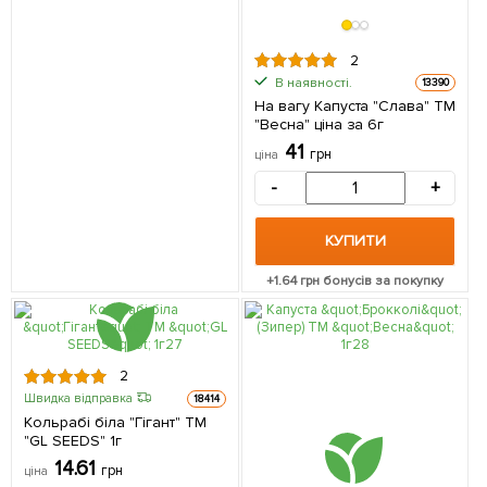
2
В наявності.
13390
На вагу Капуста "Слава" ТМ
"Весна" ціна за 6г
41
грн
ціна
-
+
КУПИТИ
+
1.64
грн бонусів за покупку
2
Швидка відправка
18414
Кольрабі біла "Гігант" ТМ
"GL SEEDS" 1г
14.61
грн
ціна