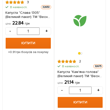
3
В наявності.
32653
Капуста "Слава 1305"
(Великий пакет) ТМ "Весна"
2,5г
22.84
грн
ціна
-
+
КУПИТИ
+
0.91
грн бонусів за покупку
2
В наявності.
32675
Капуста "Кам'яна голова"
(Великий пакет) ТМ "Весна"
2,5г
21.14
грн
ціна
-
+
КУПИТИ