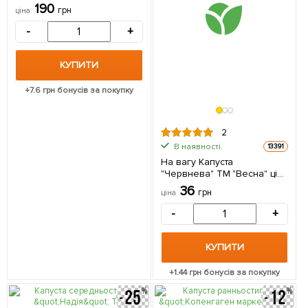
190
грн
ціна
-
+
КУПИТИ
+
7.6
грн бонусів за покупку
2
В наявності.
13391
На вагу Капуста
"Червнева" ТМ "Весна" ціна
за 4г
36
грн
ціна
-
+
КУПИТИ
+
1.44
грн бонусів за покупку