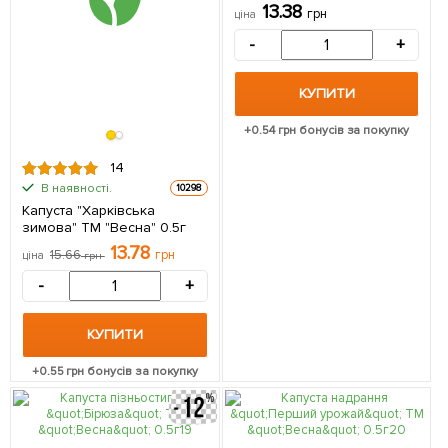
13.38
грн
ціна
-
+
КУПИТИ
+
0.54
грн бонусів за покупку
14
В наявності.
10298
Капуста "Харківська
зимова" ТМ "Весна" 0.5г
13.78
15.66
грн
ціна
грн
-
+
КУПИТИ
+
0.55
грн бонусів за покупку