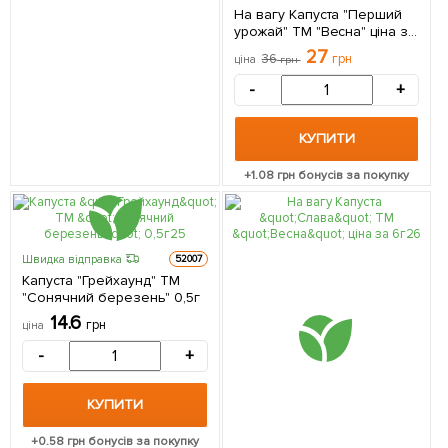
На вагу Капуста "Перший
урожай" ТМ "Весна" ціна за
4г
27
36
грн
ціна
грн
-
+
КУПИТИ
+
1.08
грн бонусів за покупку
Швидка відправка
52007
Капуста "Грейхаунд" ТМ
"Сонячний березень" 0,5г
14.6
грн
ціна
-
+
КУПИТИ
+
0.58
грн бонусів за покупку