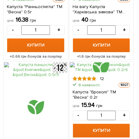
Капуста "Ранньостигла" ТМ
На вагу Капуста
"Весна" 0.5г
"Харківська зимова" ТМ
"Весна" ціна за 6г
16.38
40
грн
грн
ціна
ціна
-
+
-
+
КУПИТИ
КУПИТИ
+
0.66
грн бонусів за покупку
+
1.6
грн бонусів за покупку
12
В наявності.
10327
Капуста "Броколі" ТМ
"Весна" 0.2г
15.94
грн
ціна
-
+
КУПИТИ