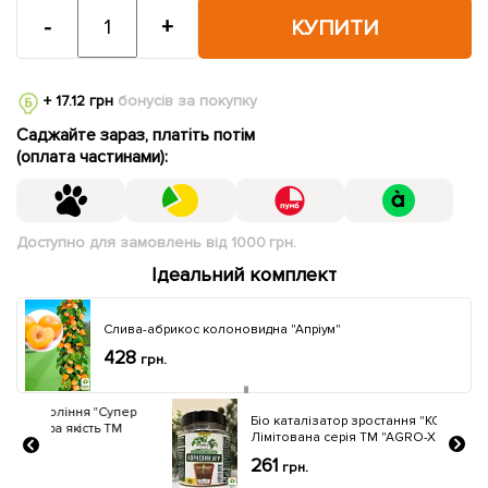
-
+
КУПИТИ
+ 17.12 грн
бонусів за покупку
Саджайте зараз, платіть потім
(оплата частинами):
Доступно для замовлень від 1000 грн.
Ідеальний комплект
Слива-абрикос колоновидна "Апріум"
428
грн.
упер
Бiо каталiзатор зростання "КОРНЕВИН АГР"
ТМ
Лімітована серія ТМ "AGRO-X" 120г
261
грн.