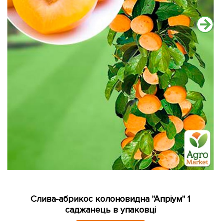
Слива-абрикос колоновидна "Апріум" 1
саджанець в упаковці