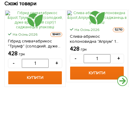
Схожі товари
На Осінь-2026
52710
На Осінь-2026
184411
Слива-абрикос
Гібрид слива+абрикос
колоновидна "Апріум" 1
"Тріумф" (солодкий, дуже
саджанець в упаковці
428
грн
врожайний сорт) 1
428
грн
саджанець в упаковці
-
+
-
+
КУПИТИ
КУПИТИ