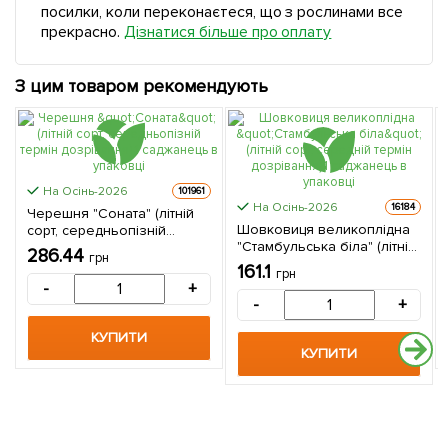
посилки, коли переконаєтеся, що з рослинами все
прекрасно.
Дізнатися більше про оплату
З цим товаром рекомендують
На Осінь-2026
101961
На Осінь-2026
16184
Черешня "Соната" (літній
Шовковиця великоплідна
сорт, середньопізній
"Стамбульська біла" (літній
термін дозрівання) 1
286.44
грн
сорт, середній термін
саджанець в упаковці
161.1
грн
дозрівання) 1 саджанець в
-
+
упаковці
-
+
КУПИТИ
КУПИТИ