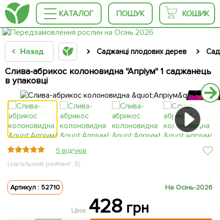
КАТАЛОГ
ПОШУК
КОШИК
Назад
Саджанці плодових дерев
Сад
Слива-абрикос колоновидна "Апріум" 1 саджанець
в упаковці
5 відгуків
(загальний рейтинг: 5)
Артикул : 52710
На Осінь-2026
428
грн
Ціна: