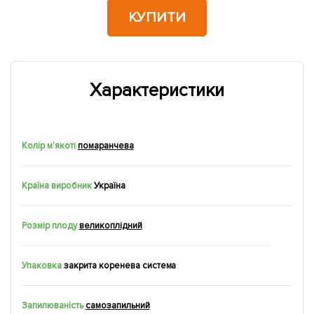
КУПИТИ
Характеристики
Колір м'якоті
помаранчева
Країна виробник
Україна
Розмір плоду
великоплідний
Упаковка
закрита коренева система
Запилюваність
самозапильний