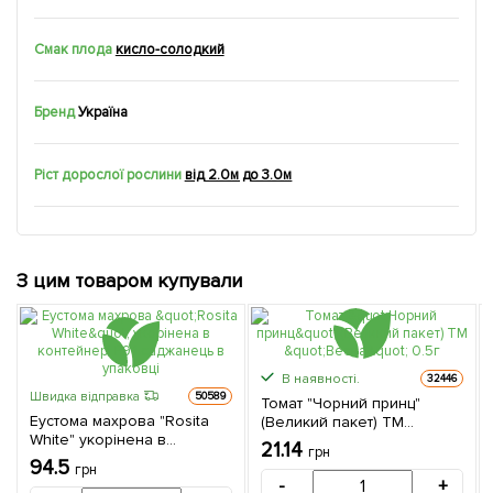
Смак плода
кисло-солодкий
Бренд
Україна
Ріст дорослої рослини
від 2.0м до 3.0м
З цим товаром купували
В наявності.
32446
Швидка відправка
50589
Томат "Чорний принц"
Еустома махрова "Rosita
(Великий пакет) ТМ
White" укорінена в
"Весна" 0.5г
21.14
грн
контейнері Р9 1 саджанець
94.5
грн
в упаковці
-
+