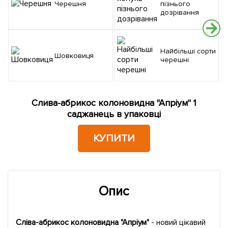
Черешня
пізнього
дозрівання
Найбільші сорти
Шовковиця
черешні
Слива-абрикос колоновидна "Апріум" 1
саджанець в упаковці
КУПИТИ
Опис
Сліва-абрикос колоновидна "Апріум"
- новий цікавий