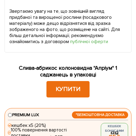
Звертаємо увагу на те, що зовнішній вигляд
придбаної та вирощеної рослини (посадкового
матеріалу) може дещо відрізнятися від зразка
зображеного на фото, що розміщене на сайті. Для
більш детальної інформації, рекомендуємо
ознайомитись з договором
публічної оферти
Слива-абрикос колоновидна "Апріум" 1
саджанець в упаковці
КУПИТИ
PREMIUM LUX
*БЕЗКОШТОВНА ДОСТАВКА
кешбек х5 (20%)
КЕШБЕК
100% повернення вартості
БОНУСАМИ
17.12
доставки