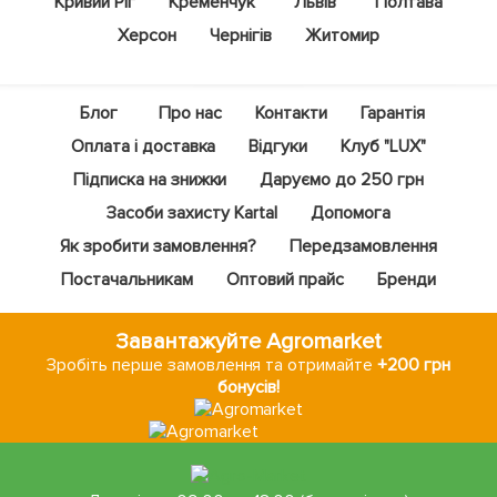
Кривий Ріг
Кременчук
Львів
Полтава
Херсон
Чернігів
Житомир
Блог
Про нас
Контакти
Гарантія
Оплата і доставка
Відгуки
Клуб "LUX"
Підписка на знижки
Даруємо до 250 грн
Засоби захисту Kartal
Допомога
Як зробити замовлення?
Передзамовлення
Постачальникам
Оптовий прайс
Бренди
Завантажуйте Agromarket
Зробіть перше замовлення та отримайте
+200 грн
бонусів!