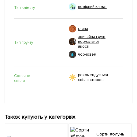
помірний клімат
Тип клімату
глина
звичайна грунт
нормальної
Тип грунту
якості
чорнозем
рекомендується
Сонячне
світла сторона
світло
Також купують у категоріях
Сорти яблунь