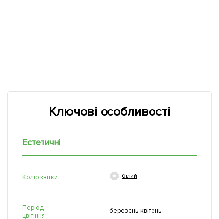
Ключові особливості
Естетичні

білий
Колір квітки
Період
березень-квітень
цвітіння