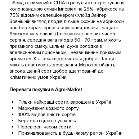
гібрид отриманий в США в результаті схрещування
колоновидною сливи Імперіал на 25% і абрикоса на
75% відомим селекціонером Флойд Зайгер.
Зовнішній вигляд плодів більше схожий на абрикоси
але без характерного опушення, шкірка гладка з
блиском як у сливи. Дозрівання з перших чисел
серпня, середня вага плодів 50 - 70 грам, м'якоть
приємного смаку, щільна, дуже солодка з
апельсиновим присмаком, і незвичайним приємним
ароматом. Кісточка відділяється добре. Плоди
мають властивість дозрівання. Морозостійкість
висока, даний сорт добре адаптований до
кліматичних умов України.
Переваги покупки в Agro-Market
Тільки найкращі сорти, вирощені в Україні
Маркування кожного сорту
100% відповідність сортів
Бережна і цілісна упаковка
Перевірені часом сорти
Приживлюваність в будь-якому регіоні України