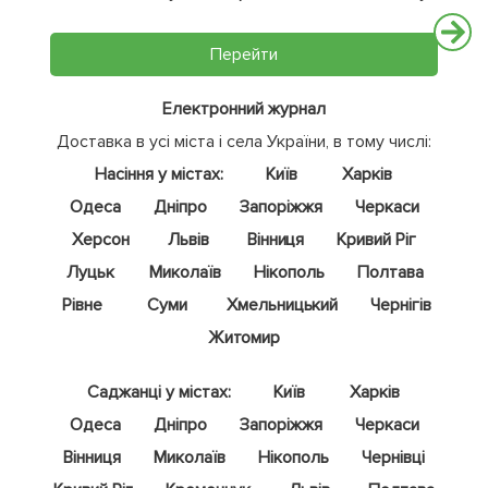
Перейти
Електронний журнал
Доставка в усі міста і села України, в тому числі:
Насіння у містах:
Київ
Харків
Одеса
Дніпро
Запоріжжя
Черкаси
Херсон
Львів
Вінниця
Кривий Ріг
Луцьк
Миколаїв
Нікополь
Полтава
Рівне
Суми
Хмельницький
Чернігів
Житомир
Саджанці у містах:
Київ
Харків
Одеса
Дніпро
Запоріжжя
Черкаси
Вінниця
Миколаїв
Нікополь
Чернівці