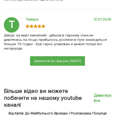
Тамара
12.07.2026
Т
Дякую за мирт кімнатний - дійшов в гарному стані,не
дивлячись на те,що прийшлось рослини в пути знаходиться
більше 70 годин - був гарно упакован и вижил попри всі
негаразди
Дивитися всі відгуки (16587)
Більше відео ви можете
Дивитися
побачити на нашому youtube
все
каналі
Від Квітів До Майбутнього Врожаю | Розпаковка Покупця