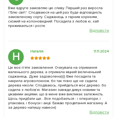
Вже вдруге замовляю цю сливу. Перший раз виросла
\"Блю світ\". Сподіваюся на цей раз буде відповідність
замовленому сорту. Саджанець з гарним корінням,
схожий на колоновидний. Посадила з любов ю, хай
приживається і росте.
Відповісти
Наталія
11.11.2024
Н
Це моє пʼяте замовлення. Очікувала на отримання
маленького дерева, а отримала міцний величенький
саджанець. Дуже задоволена)))) Вже посадила та
накрила агроволокном, бо так пізно ще не садила
дерева ніколи. Сподіваюсь, прийдеться моє дерево, бо
садила з любов’ю. Магазин завжди дивує новими та
цікавими акціями, що в мене вже викликає залежність.
Щось придбати ще….Все подобається - і оператори, і
упаковка, і бонуси і акції. Бажаю процвітання магазину. А
за дерево напишу навесні)
Відповісти