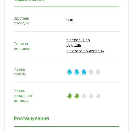
Відстань
1-3м
посадки
з вересня по
Терміни
грудень
доставки
з лютого по червень
Рівень
поливу
Рівень
складності
догляду
Розташування