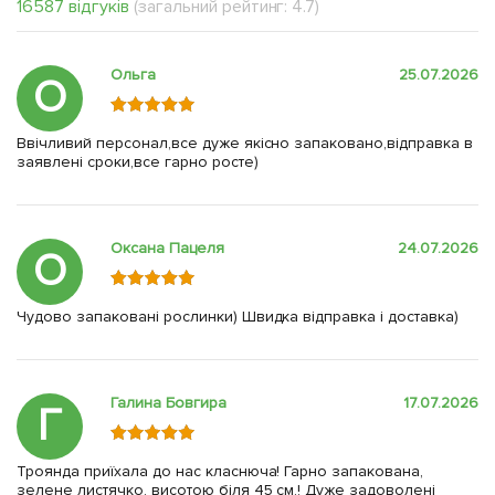
16587 відгуків
(загальний рейтинг: 4.7)
Ольга
25.07.2026
О
Ввічливий персонал,все дуже якісно запаковано,відправка в
заявлені сроки,все гарно росте)
Оксана Пацеля
24.07.2026
О
Чудово запаковані рослинки) Швидка відправка і доставка)
Галина Бовгира
17.07.2026
Г
Троянда приїхала до нас класнюча! Гарно запакована,
зелене листячко, висотою біля 45 см.! Дуже задоволені