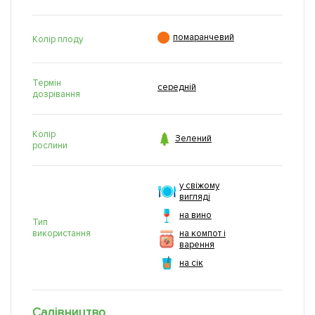

помаранчевий
Колір плоду
Термін
середній
дозрівання
Колір

Зелений
рослини
у свіжому
вигляді
на вино
Тип
використання
на компот і
варення
на сік
Садівництво