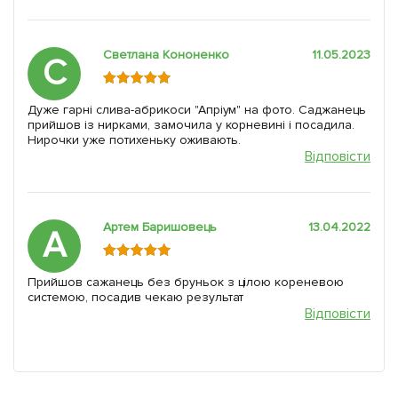
Светлана Кононенко
11.05.2023
С
Дуже гарні слива-абрикоси "Апріум" на фото. Саджанець
прийшов із нирками, замочила у корневині і посадила.
Нирочки уже потихеньку оживають.
Відповісти
Артем Баришовець
13.04.2022
А
Прийшов сажанець без бруньок з цілою кореневою
системою, посадив чекаю результат
Відповісти