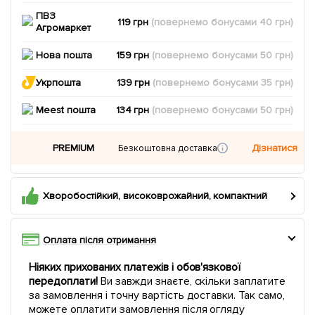
ПВЗ
119 грн
(повернемо
бонусами
40
грн)
Агромаркет
Нова пошта
159 грн
(повернемо
бонусами
50
грн)
Укрпошта
139 грн
(повернемо
бонусами
35
грн)
Meest пошта
134 грн
(повернемо
бонусами
50
грн)
PREMIUM
Дізнатися
Безкоштовна доставка
Хворобостійкий, високоврожайний, компактний
Оплата після отримання
Ніяких прихованих платежів і обов'язкової
передоплати!
Ви завжди знаєте, скільки заплатите
за замовлення і точну вартість доставки. Так само,
можете оплатити замовлення після огляду