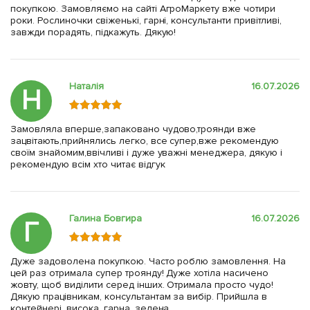
покупкою. Замовляємо на сайті АгроМаркету вже чотири
роки. Рослиночки свіженькі, гарні, консультанти привітливі,
завжди порадять, підкажуть. Дякую!
Наталія
16.07.2026
Н
Замовляла вперше,запаковано чудово,троянди вже
зацвітають,прийнялись легко, все супер,вже рекомендую
своїм знайомим,ввічливі і дуже уважні менеджера, дякую і
рекомендую всім хто читає відгук
Галина Бовгира
16.07.2026
Г
Дуже задоволена покупкою. Часто роблю замовлення. На
цей раз отримала супер троянду! Дуже хотіла насичено
жовту, щоб виділити серед інших. Отримала просто чудо!
Дякую працівникам, консультантам за вибір. Прийшла в
контейнері, висока, гарна, зелена.