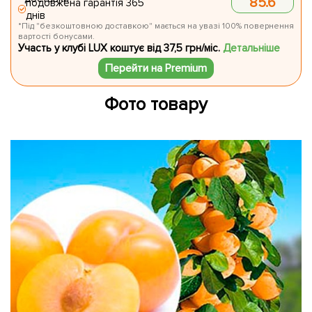
85.6
подовжена гарантія 365
днів
*Під "безкоштовною доставкою" мається на увазі 100% повернення
вартості бонусами.
Участь у клубі LUX коштує від 37,5 грн/міс.
Детальніше
Перейти на Premium
Фото товару