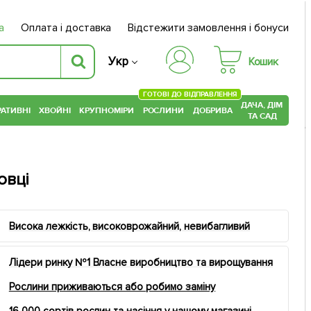
а
Оплата і доставка
Відстежити замовлення і бонуси
Укр
Кошик
ГОТОВІ ДО ВІДПРАВЛЕННЯ
ДАЧА, ДІМ
АТИВНІ
ХВОЙНІ
КРУПНОМІРИ
РОСЛИНИ
ДОБРИВА
ТА САД
овці
Висока лежкість, високоврожайний, невибагливий
Лідери ринку №1 Власне виробництво та вирощування
Рослини приживаються або робимо заміну
16 000 сортів рослин та насіння у нашому магазині