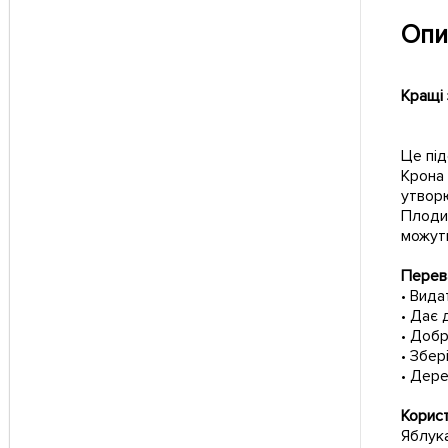
Опи
Кращі
Це під
Крона 
утвор
Плоди 
можуть
Перев
• Вида
• Дає 
• Доб
• Збер
• Дере
Корис
Яблука