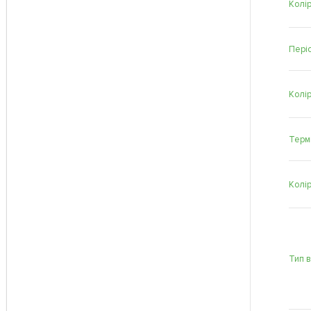
Колір
Періо
Колі
Терм
Колі
Тип 