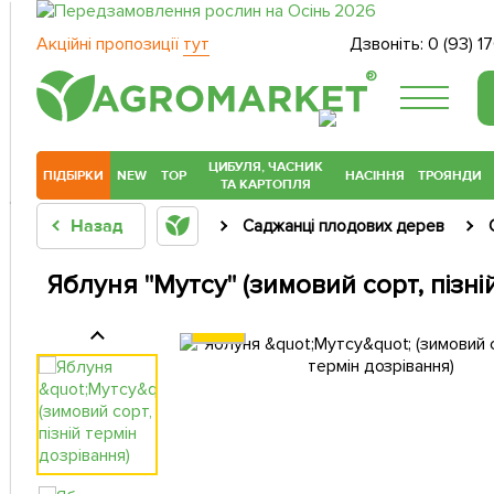
Акційні пропозиції
тут
Дзвоніть:
0 (93) 1
®
ЦИБУЛЯ, ЧАСНИК
ПІДБІРКИ
NEW
TOP
НАСІННЯ
ТРОЯНДИ
ТА КАРТОПЛЯ
Назад
Саджанці плодових дерев
Яблуня "Мутсу" (зимовий сорт, пізні