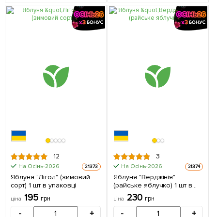
12
3
На Осінь-2026
На Осінь-2026
21373
21374
Яблуня "Лігол" (зимовий
Яблуня "Верджінія"
сорт) 1 шт в упаковці
(райське яблучко) 1 шт в
упаковці
195
230
грн
грн
ціна
ціна
-
+
-
+