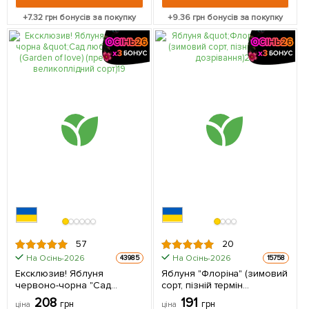
+
7.32
грн бонусів за покупку
+
9.36
грн бонусів за покупку
57
20
На Осінь-2026
На Осінь-2026
43985
15758
Ексклюзив! Яблуня
Яблуня "Флоріна" (зимовий
червоно-чорна "Сад
сорт, пізній термін
любові" (Garden of love)
дозрівання) 1 шт в упаковці
208
191
грн
грн
ціна
ціна
(преміальний