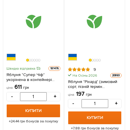
Швидка відправка
181476
9
Яблуня "Супер Чіф"
На Осінь-2026
20893
укорінена в контейнері
Яблуня "Ріхард" (зимовий
(саджанець 2 роки) 1
611
сорт, пізній термін
грн
ціна
саджанець в упаковці
дозрівання) 1 шт в упаковці
197
грн
ціна
-
+
-
+
КУПИТИ
КУПИТИ
+
24.44
грн бонусів за покупку
+
7.88
грн бонусів за покупку