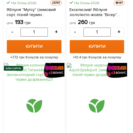
На Осінь-2026
На Осінь-2026
25747
48147
Яблуня "Мутсу" (зимовий
Ексклюзив! Яблуня
сорт, пізній термін
золотисто-жовта "Бісер"
дозрівання) 1 саджанець в
(Beads) (преміальний
193
260
грн
грн
ціна
ціна
упаковці
великоплідний сорт, висока
лежкість) 1 саджанець в
-
+
-
+
упаковці
КУПИТИ
КУПИТИ
+
7.72
грн бонусів за покупку
+
10.4
грн бонусів за покупку
КЛІН СОРТІН