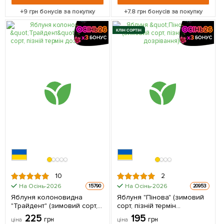
+
9
грн бонусів за покупку
+
7.8
грн бонусів за покупку
КЛІН СОРТІН
10
2
На Осінь-2026
На Осінь-2026
15790
20953
Яблуня колоновидна
Яблуня "Пінова" (зимовий
"Трайдент" (зимовий сорт,
сорт, пізній термін
пізній термін дозрівання) 1
дозрівання) 1 шт в упаковці
225
195
грн
грн
ціна
ціна
шт в упаковці