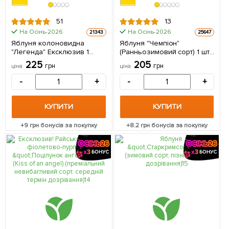
51
13
На Осінь-2026
На Осінь-2026
21343
25647
Яблуня колоновидна
Яблуня "Чемпіон"
"Легенда" Ексклюзив 1
(Ранньозимовий сорт) 1 шт
саджанець в упаковці
в упаковці
225
205
грн
грн
ціна
ціна
-
+
-
+
КУПИТИ
КУПИТИ
+
9
грн бонусів за покупку
+
8.2
грн бонусів за покупку