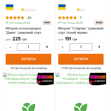
20
7
На Осінь-2026
На Осінь-2026
35441
35436
Яблуня колоновидна
Яблуня "Спартан" (зимовий
"Джин" (зимовий сорт,
сорт, пізній термін
пізній термін дозрівання) 1
дозрівання) 1 саджанець в
225
191
грн
грн
ціна
ціна
шт в упаковці
упаковці
-
+
-
+
КУПИТИ
КУПИТИ
+
9
грн бонусів за покупку
+
7.64
грн бонусів за покупку