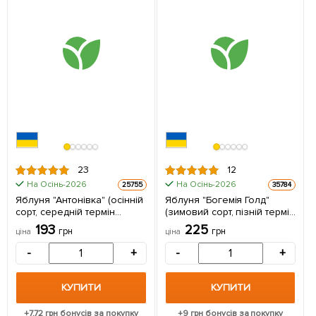
23
12
На Осінь-2026
На Осінь-2026
25755
35784
Яблуня "Антонівка" (осінній
Яблуня "Богемія Голд"
сорт, середній термін
(зимовий сорт, пізній термін
дозрівання) 1 шт в упаковці
дозрівання) 1 шт в упаковці
193
225
грн
грн
ціна
ціна
-
+
-
+
КУПИТИ
КУПИТИ
+
7.72
грн бонусів за покупку
+
9
грн бонусів за покупку