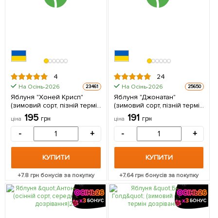
4
24
На Осінь-2026
На Осінь-2026
23461
25650
Яблуня "Хоней Крисп"
Яблуня "Джонатан"
(зимовий сорт, пізній термін
(зимовий сорт, пізній термін
дозрівання) 1 шт в упаковці
дозрівання) 1 шт в упаковці
195
191
грн
грн
ціна
ціна
-
+
-
+
КУПИТИ
КУПИТИ
+
7.8
грн бонусів за покупку
+
7.64
грн бонусів за покупку