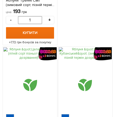
Яблуня "Гренні Сміт"
(зимовий сорт, пізній термін
дозрівання) 1 саджанець в
193
грн
ціна
упаковці
-
+
КУПИТИ
+
7.72
грн бонусів за покупку