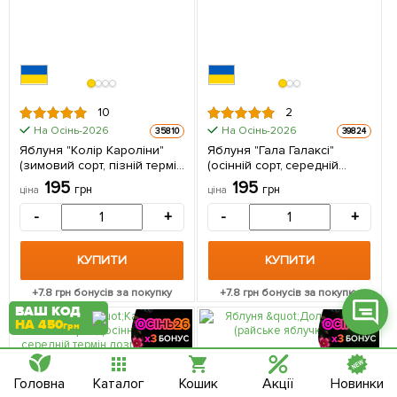
Фейсбук
10
2
На Осінь-2026
На Осінь-2026
35810
39824
Телеграм
Яблуня "Колір Кароліни"
Яблуня "Гала Галаксі"
(зимовий сорт, пізній термін
(осінній сорт, середній
Вайбер
дозрівання) 1 шт в упаковці
термін дозрівання) 1
195
195
грн
грн
ціна
ціна
саджанець в упаковці
Інстаграм
-
+
-
+
Онлайн чат
КУПИТИ
КУПИТИ
+
7.8
грн бонусів за покупку
+
7.8
грн бонусів за покупку
ВАШ КОД
НА 450
грн
Головна
Каталог
Кошик
Акції
Новинки