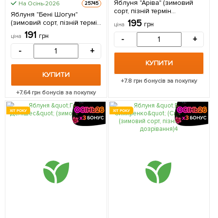
Яблуня "Аріва" (зимовий
На Осінь-2026
25745
сорт, пізній термін
Яблуня "Бені Шогун"
дозрівання) 1 саджанець в
195
(зимовий сорт, пізній термін
грн
ціна
упаковці
дозрівання) 1 саджанець в
191
грн
ціна
-
+
упаковці
-
+
КУПИТИ
КУПИТИ
+
7.8
грн бонусів за покупку
+
7.64
грн бонусів за покупку
ХІТ РОКУ
ХІТ РОКУ