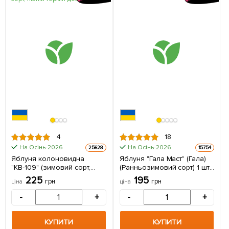
4
18
На Осінь-2026
На Осінь-2026
25628
15754
Яблуня колоновидна
Яблуня "Гала Маст" (Гала)
"КВ-109" (зимовий сорт,
(Ранньозимовий сорт) 1 шт
пізній термін дозрівання) 1
в упаковці
225
195
грн
грн
ціна
ціна
шт в упаковці
-
+
-
+
КУПИТИ
КУПИТИ