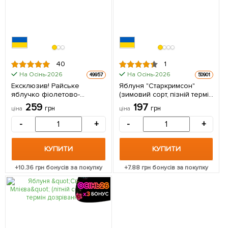
40
1
На Осінь-2026
На Осінь-2026
49957
50901
Ексклюзив! Райське
Яблуня "Старкримсон"
яблучко фіолетово-
(зимовий сорт, пізній термін
пурпурне "Поцілунок
дозрівання) 1 саджанець в
259
197
грн
грн
ціна
ціна
ангела" (Kiss of an angel)
упаковці
(преміальний
-
+
-
+
невибагливий сорт,
середній термін
дозрівання) 1 саджанець в
КУПИТИ
КУПИТИ
упаковці
+
10.36
грн бонусів за покупку
+
7.88
грн бонусів за покупку