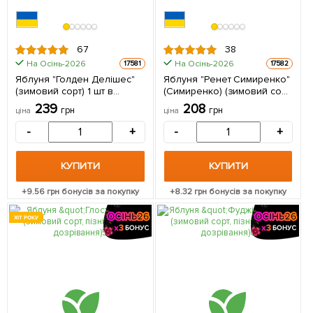
67
38
На Осінь-2026
На Осінь-2026
17581
17582
Яблуня "Голден Делішес"
Яблуня "Ренет Симиренко"
(зимовий сорт) 1 шт в
(Симиренко) (зимовий сорт,
упаковці
пізній термін дозрівання) 1
239
208
грн
грн
ціна
ціна
шт в упаковці
-
+
-
+
КУПИТИ
КУПИТИ
+
9.56
грн бонусів за покупку
+
8.32
грн бонусів за покупку
ХІТ РОКУ