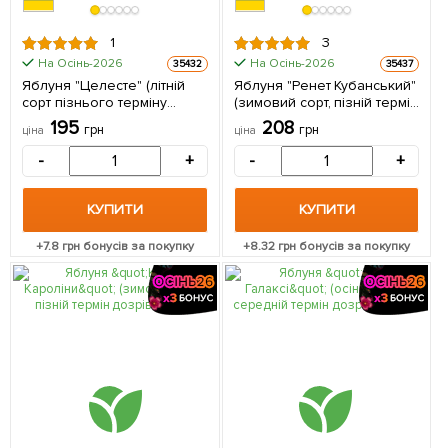
1
3
На Осінь-2026
На Осінь-2026
35432
35437
Яблуня "Целесте" (літній
Яблуня "Ренет Кубанський"
сорт пізнього терміну
(зимовий сорт, пізній термін
дозрівання) 1 саджанець в
дозрівання) 1 саджанець в
195
208
грн
грн
ціна
ціна
упаковці
упаковці
-
+
-
+
КУПИТИ
КУПИТИ
+
7.8
грн бонусів за покупку
+
8.32
грн бонусів за покупку