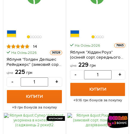
На Осінь-2026
71865
14
Яблуня "Хідден Роуз"
На Осінь-2026
36528
(осінній сорт, середнього
Яблуня "Голден Делішес
терміну дозрівання)
229
Рейнджерс" (зимовий сорт,
грн
ціна
пізній термін дозрівання) 1
225
грн
ціна
-
+
шт в упаковці
-
+
КУПИТИ
КУПИТИ
+
9.16
грн бонусів за покупку
+
9
грн бонусів за покупку
КРУПНОМІР