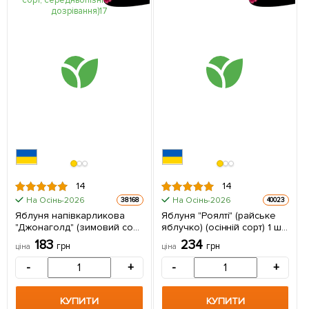
14
14
На Осінь-2026
На Осінь-2026
38168
40023
Яблуня напівкарликова
Яблуня "Роялті" (райське
"Джонаголд" (зимовий сорт,
яблучко) (осінній сорт) 1 шт
середньопізній термін
в упаковці
183
234
грн
грн
ціна
ціна
дозрівання) 1 шт в упаковці
-
+
-
+
КУПИТИ
КУПИТИ