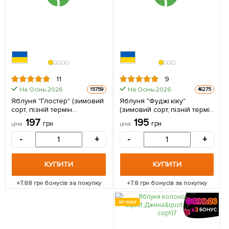
11
9
На Осінь-2026
На Осінь-2026
15759
46275
Яблуня "Глостер" (зимовий
Яблуня "Фуджі кіку"
сорт, пізній термін
(зимовий сорт, пізній термін
дозрівання) 1 шт в упаковці
дозрівання) 1 шт в упаковці
197
195
грн
грн
ціна
ціна
-
+
-
+
КУПИТИ
КУПИТИ
+
7.88
грн бонусів за покупку
+
7.8
грн бонусів за покупку
ХІТ РОКУ