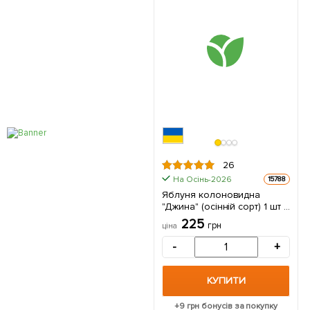
26
На Осінь-2026
15788
Яблуня колоновидна
"Джина" (осінній сорт) 1 шт в
упаковці
225
грн
ціна
-
+
КУПИТИ
+
9
грн бонусів за покупку