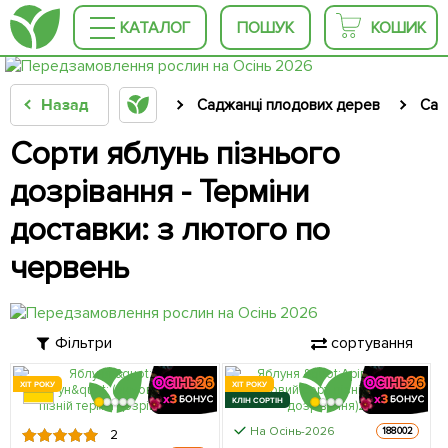
КАТАЛОГ
ПОШУК
КОШИК
Назад
Саджанці плодових дерев
Сад
Сорти яблунь пізнього
дозрівання - Терміни
доставки: з лютого по
червень
Фільтри
сортування
ХІТ РОКУ
ХІТ РОКУ
КЛІН СОРТІН
На Осінь-2026
188002
2