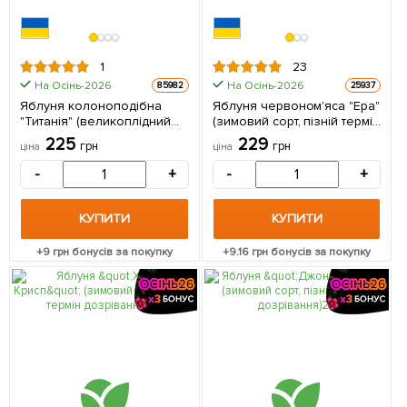
1
23
На Осінь-2026
На Осінь-2026
85982
25937
Яблуня колоноподібна
Яблуня червоном'яса "Ера"
"Титанія" (великоплідний
(зимовий сорт, пізній термін
сорт, середній термін
дозрівання) 1 шт в упаковці
225
229
грн
грн
ціна
ціна
дозрівання) 1 саджанець в
упаковці
-
+
-
+
КУПИТИ
КУПИТИ
+
9
грн бонусів за покупку
+
9.16
грн бонусів за покупку