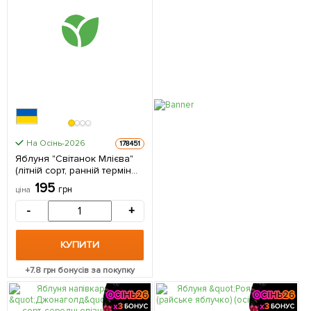
На Осінь-2026
178451
Яблуня "Світанок Млієва"
(літній сорт, ранній термін
дозрівання) 1 саджанець в
195
грн
ціна
упаковці
-
+
КУПИТИ
+
7.8
грн бонусів за покупку