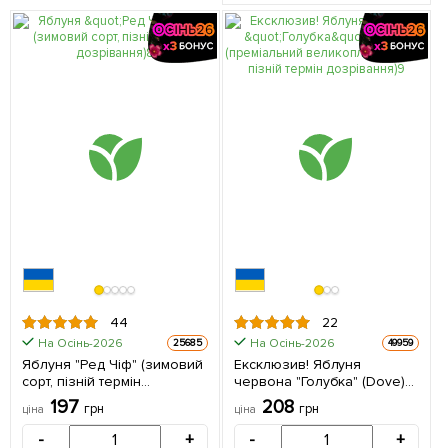
44
22
На Осінь-2026
На Осінь-2026
25685
49959
Яблуня "Ред Чіф" (зимовий
Ексклюзив! Яблуня
сорт, пізній термін
червона "Голубка" (Dove)
дозрівання) 1 саджанець в
(преміальний
197
208
грн
грн
ціна
ціна
упаковці
великоплідний сорт, пізній
термін дозрівання) 1
-
+
-
+