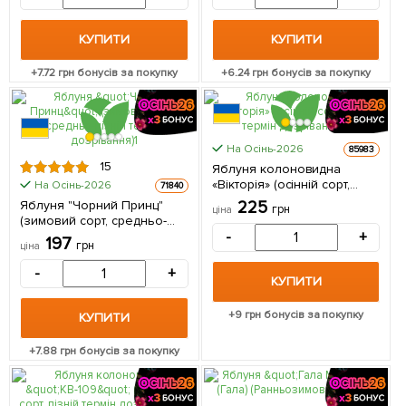
КУПИТИ
КУПИТИ
+
7.72
грн бонусів за покупку
+
6.24
грн бонусів за покупку
На Осінь-2026
85983
15
Яблуня колоновидна
«Вікторія» (осінній сорт,
На Осінь-2026
71840
пізній термін дозрівання) 1
Яблуня "Чорний Принц"
225
грн
ціна
саджанець в упаковці
(зимовий сорт, средньо-
пізній термін дозрівання) 1
-
+
197
грн
ціна
саджанець в упаковці
-
+
КУПИТИ
+
9
грн бонусів за покупку
КУПИТИ
+
7.88
грн бонусів за покупку