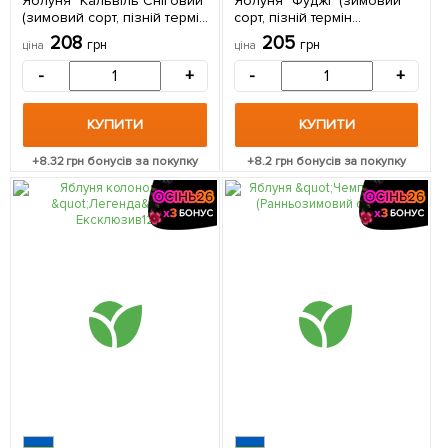
Яблуня "Кальвіль Сніговий"
Яблуня "Фуджі" (зимовий
(зимовий сорт, пізній термін
сорт, пізній термін
дозрівання) 1 шт в упаковці
дозрівання) 1 шт в упаковці
208
205
грн
грн
ціна
ціна
-
+
-
+
КУПИТИ
КУПИТИ
+
8.32
грн бонусів за покупку
+
8.2
грн бонусів за покупку