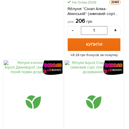
На Осінь-2026
23465
Яблуня "Сінап Алма-
Атинській" (зимовий сорт,
пізній термін дозрівання) 1
206
грн
ціна
шт в упаковці
-
+
КУПИТИ
+
8.24
грн бонусів за покупку