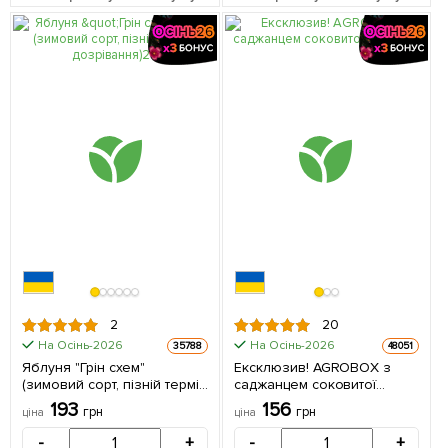
2
20
На Осінь-2026
На Осінь-2026
35788
48051
Яблуня "Грін схем"
Ексклюзив! AGROBOX з
(зимовий сорт, пізній термін
саджанцем соковитої
дозрівання) 1 шт в упаковці
яблуні 1 шт в упаковці
193
156
грн
грн
ціна
ціна
-
+
-
+