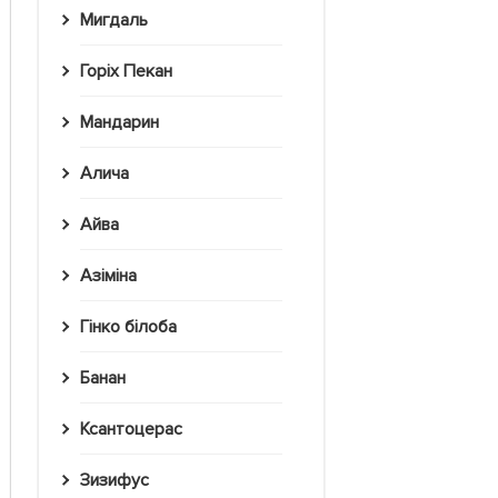
Мигдаль
Горіх Пекан
Мандарин
Алича
Айва
Азіміна
Гінко білоба
Банан
Ксантоцерас
Зизифус