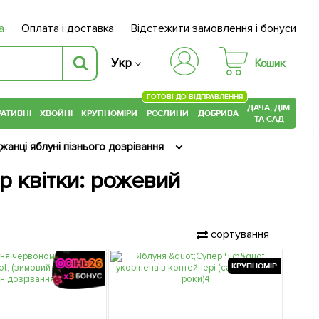
а
Оплата і доставка
Відстежити замовлення і бонуси
Укр
Кошик
ГОТОВІ ДО ВІДПРАВЛЕННЯ
ДАЧА, ДІМ
АТИВНІ
ХВОЙНІ
КРУПНОМІРИ
РОСЛИНИ
ДОБРИВА
ТА САД
жанці яблуні пізнього дозрівання
р квітки: рожевий
сортування
КРУПНОМІР