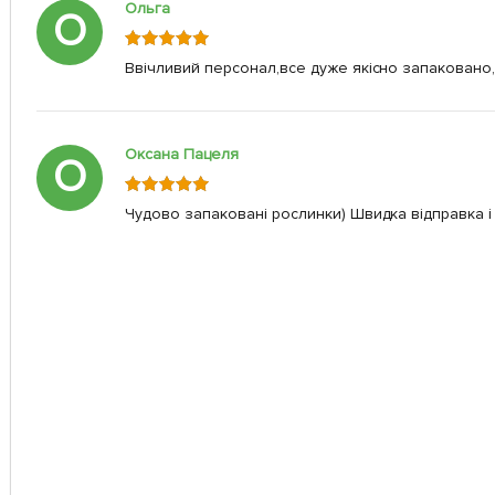
Ольга
О
Ввічливий персонал,все дуже якісно запаковано,
Оксана Пацеля
О
Чудово запаковані рослинки) Швидка відправка і