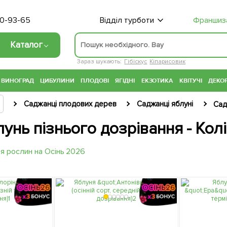
70-93-65
Відділ турботи
Франшиз
Каталог
Зараз шукають:
Гібіскус
Кіпарисовик
ВИНОГРАД
ЦИБУЛИНИ
ПЛОДОВІ
ЯГІДНІ
ЕКЗОТИКА
КВІТУЧІ
ДЕКОР
Саджанці плодових дерев
Саджанці яблуні
Сад
унь пізнього дозрівання - Колі