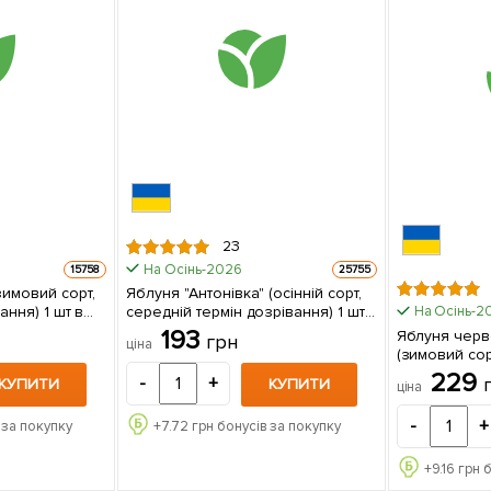
23
На Осінь-2026
15758
25755
зимовий сорт,
Яблуня "Антонівка" (осінній сорт,
) 1 шт в
середній термін дозрівання) 1 шт
На Осінь-2
в упаковці
193
Яблуня черв
грн
ціна
(зимовий сорт
229
-
+
КУПИТИ
КУПИТИ
ціна
-
+
 за покупку
+
7.72
грн бонусів за покупку
+
9.16
грн б