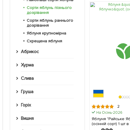
Сорти яблунь пізнього
дозрівання
Сорти яблунь раннього
дозрівання
Яблуня крупномірна
Схрещена яблуня
Абрикос
Хурма
Слива
Груша
Горіх
2
На Осінь-2026
Вишня
Яблуня "Райське Я
(осінній сор