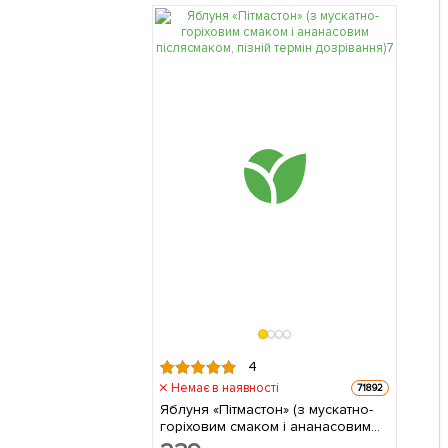
4
Немає в наявності
71892
Яблуня «Пітмастон» (з мускатно-
горіховим смаком і ананасовим
післясмаком, пізній термін