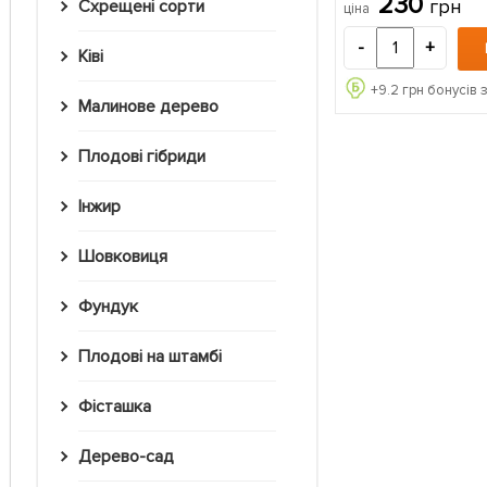
230
грн
Схрещені сорти
ціна
-
+
Ківі
+
9.2
грн бонусів 
Малинове дерево
Плодові гібриди
Інжир
Шовковиця
Фундук
Плодові на штамбі
Фісташка
Дерево-сад