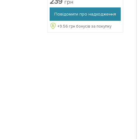
239
грн
дозрівання) 1 саджанець в
упаковці
Повідомити про надходження
+
9.56
грн бонусів за покупку