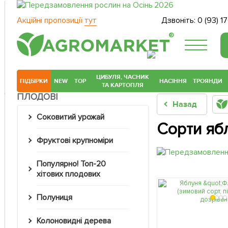
Акційні пропозиції
тут
Дзвоніть:
0 (93) 1
®
ЦИБУЛЯ, ЧАСНИК
ПІДБІРКИ
NEW
TOP
НАСІННЯ
ТРОЯНДИ
ТА КАРТОПЛЯ
ПЛОДОВІ
Назад
Соковитий урожай
Сорти ябл
Фруктові крупноміри
Популярно! Топ-20
хітових плодових
Полуниця
Колоновидні дерева