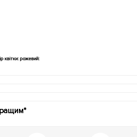
р квітки: рожевий:
кращим*