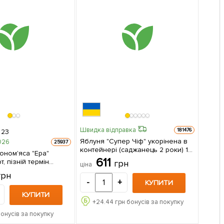
Швидка відправка
181476
23
Яблуня "Супер Чіф" укорінена в
026
25937
контейнері (саджанець 2 роки) 1
оном'яса "Ера"
саджанець в упаковці
611
, пізній термін
грн
ціна
дозрівання) 1 шт в упаковці
грн
-
+
КУПИТИ
КУПИТИ
+
24.44
грн бонусів за покупку
онусів за покупку