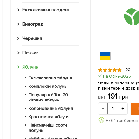
Ексклюзивні плодові
Виноград
Черешня
Персик
Яблуня
20
На Осінь-2026
Ексклюзивна яблуня
Яблуня "Флоріна" (
Комплекти яблунь
пізній термін дозрівання
упаковці
191
Популярно! Топ-20
грн
ціна
хітових яблунь
-
+
Колоновидна яблуня
Красномяса яблуня
+
7.64
грн бонусів
Найсмачніші сорти
яблунь
Найбільші сорти яблунь