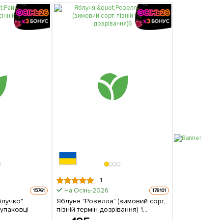
1
На Осінь-2026
15761
178101
блучко"
Яблуня "Розелла" (зимовий сорт,
т) 1 шт в упаковці
пізній термін дозрівання) 1
саджанець в упаковці