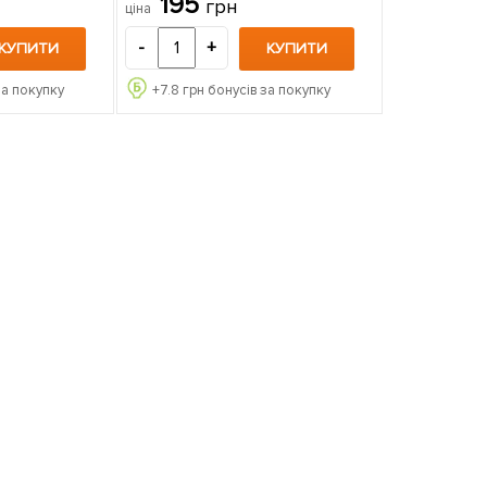
195
грн
ціна
-
+
КУПИТИ
КУПИТИ
за покупку
+
7.8
грн бонусів за покупку