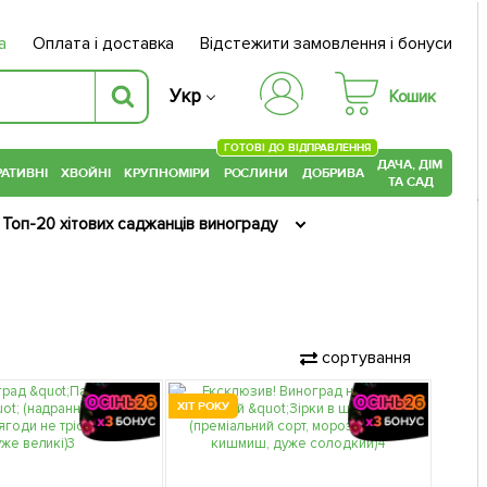
а
Оплата і доставка
Відстежити замовлення і бонуси
Укр
Кошик
ГОТОВІ ДО ВІДПРАВЛЕННЯ
ДАЧА, ДІМ
АТИВНІ
ХВОЙНІ
КРУПНОМІРИ
РОСЛИНИ
ДОБРИВА
ТА САД
Топ-20 хітових саджанців винограду
сортування
ХІТ РОКУ