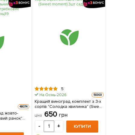
5
На Осінь-2026
50303
Кращий виноград, комплект з 3-х
сортів "Солодка хвилинка" (Sweet
48074
moment) 3шт саджанців
650
ад жовто-
грн
ціна
вий ранок"
вий сорт,
-
+
КУПИТИ
их