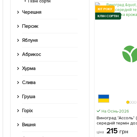
Пізні сорти
ХІТ РОКУ
Черешня
КЛІН СОРТІН
Персик
Яблуня
Абрикос
Хурма
Слива
Груша
Горіх
На Осінь-2026
Виноград "Ассоль" 
середній термін до
Вишня
висока врожайність) 1 саджане
215
грн
ціна
в упаковці