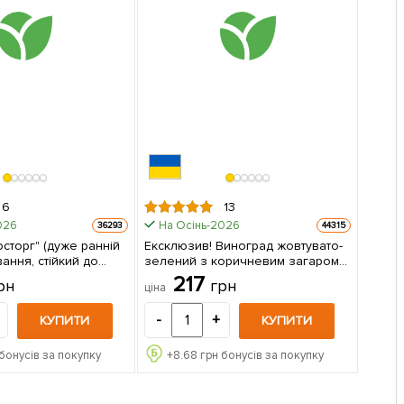
6
13
026
На Осінь-2026
36293
44315
сторг" (дуже ранній
Ексклюзив! Виноград жовтувато-
вання, стійкий до
зелений з коричневим загаром
джанець в
"Челентано" (Celentano)
217
рн
грн
ціна
(преміальний соковитий винний
сорт) 1 саджанець в упаковці
-
+
КУПИТИ
КУПИТИ
бонусів за покупку
+
8.68
грн бонусів за покупку