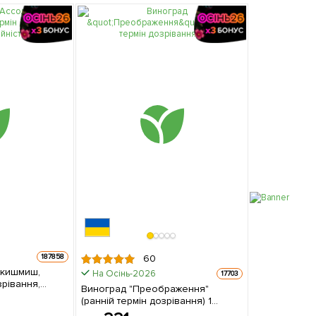
187858
60
(кишмиш,
На Осінь-2026
17703
зрівання,
Виноград "Преображення"
ць
(ранній термін дозрівання) 1
саджанець в упаковці