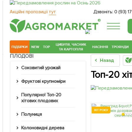
Акційні пропозиції
тут
Дзвоніть:
0 (93) 1
®
ЦИБУЛЯ, ЧАСНИК
ПІДБІРКИ
NEW
TOP
НАСІННЯ
ТРОЯНДИ
ТА КАРТОПЛЯ
ПЛОДОВІ
Назад
Соковитий урожай
Топ-20 хі
Фруктові крупноміри
Популярно! Топ-20
хітових плодових
ХІТ РОКУ
Полуниця
Колоновидні дерева