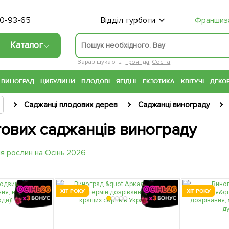
70-93-65
Відділ турботи
Франшиз
Каталог
Зараз шукають:
Троянда
Сосна
ВИНОГРАД
ЦИБУЛИНИ
ПЛОДОВІ
ЯГІДНІ
ЕКЗОТИКА
КВІТУЧІ
ДЕКОР
Саджанці плодових дерев
Саджанці винограду
тових саджанців винограду
ХІТ РОКУ
ХІТ РОКУ