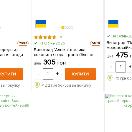
На Осінь-2
18
Виноград "По
На Осінь-2026
20047
51200
морозостійки
середньо-
Виноград "Алвіка" (велика
яскраво вир
475
вання, ягоди
соковита ягода, гроно більше
ціна
суничним смаком) 1 с
сами) 1
1000 гр, середньоранній) 1
305
грн
упаковці
ціна
ці
саджанець в упаковці
-
+
-
+
КУПИТИ
КУПИТИ
+
19
грн бо
 за покупку
+
12.2
грн бонусів за покупку