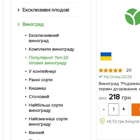
Ексклюзивні плодові
Виноград
Ексклюзивний
виноград
Комплекти винограду
Популярно! Топ-20
хітових винограду
20
У контейнері
На Осінь-2026
Ранні сорти
Виноград "Родзинка
Кишмиш
термін дозрівання,
смачні плоди) 1 саджанець в
218
грн
Столовий
ціна
упаковці
Найбільші сорти
-
+
винограду
Найсмачніші сорти
+
8.72
грн бонусів
винограду
Винний