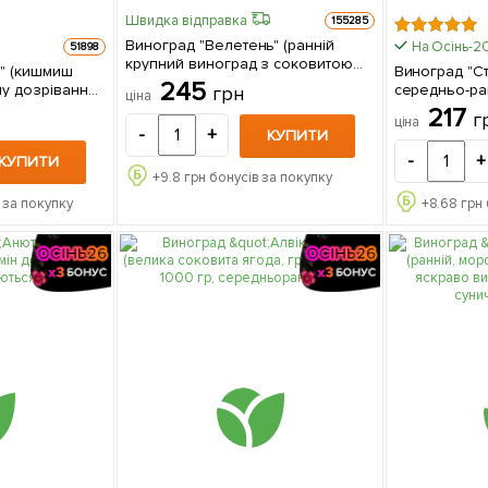
Швидка відправка
155285
Виноград "Велетень" (ранній
На Осінь-2
51898
крупний виноград з соковитою
р" (кишмиш
Виноград "Ст
м'ясистою хрусткою ягодою) 1
245
у дозрівання,
середньо-ра
грн
ціна
саджанець в упаковці
дозрівання, 
217
г
ціна
до 1
-
+
КУПИТИ
-
+
КУПИТИ
+
9.8
грн бонусів за покупку
 за покупку
+
8.68
грн 