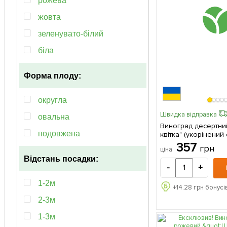
рожева
жовта
зеленувато-білий
біла
Форма плоду:
округла
Швидка відправка
овальна
Виноград десертни
подовжена
квітка" (укорінений
контейнері) 1 саджанець в
357
грн
ціна
упаковці
Відстань посадки:
-
+
1-2м
+
14.28
грн бонусі
2-3м
1-3м