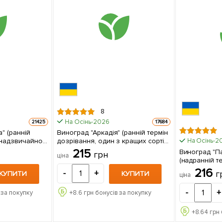
8
На Осінь-2026
21425
17684
" (ранній
Виноград "Аркадія" (ранній термін
 надзвичайно
дозрівання, один з кращих сортів
На Осінь-2
в Україні) 1 саджанець в упаковці
215
Виноград "Па
грн
ціна
(надранній т
ягоди не трі
216
г
-
+
КУПИТИ
КУПИТИ
ціна
великі
-
+
 за покупку
+
8.6
грн бонусів за покупку
+
8.64
грн 