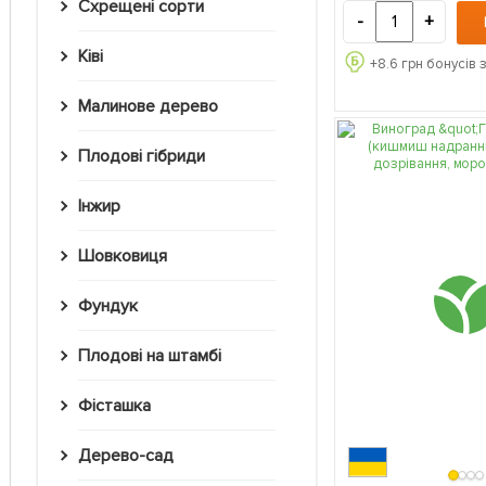
Схрещені сорти
-
+
Ківі
+
8.6
грн бонусів 
Малинове дерево
Плодові гібриди
Інжир
Шовковиця
Фундук
Плодові на штамбі
Фісташка
Дерево-сад