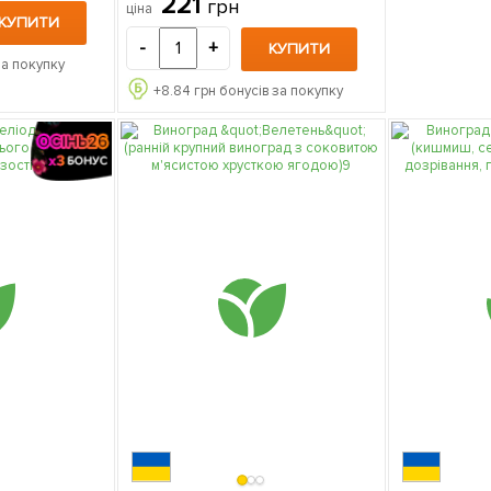
221
грн
ціна
КУПИТИ
-
+
КУПИТИ
за покупку
+
8.84
грн бонусів за покупку