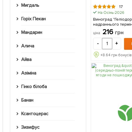
Мигдаль
17
На Осінь-2026
Горіх Пекан
Виноград "Геліодо
надраннього термін
морозостійкий) 1 саджанець в
216
грн
Мандарин
ціна
упаковці
-
+
Алича
+
8.64
грн бонусів
Айва
Азіміна
Гінко білоба
Банан
Ксантоцерас
Зизифус