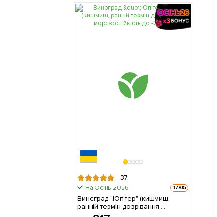
37
На Осінь-2026
17705
Виноград "Юпітер" (кишмиш,
ранній термін дозрівання,
морозостійкість до -27⁰С) 1