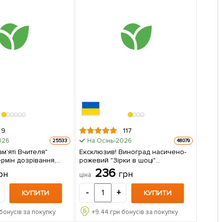
9
117
026
На Осінь-2026
25533
48079
м'яті Вчителя"
Ексклюзив! Виноград насичено-
ермін дозрівання,
рожевий "Зірки в шоці"
скаються і дуже
(преміальний сорт, морозостійкий
236
рн
грн
ціна
) 1 саджанець в упаковці
кишмиш, дуже солодкий) 1
саджанець в упаковці
-
+
КУПИТИ
КУПИТИ
бонусів за покупку
+
9.44
грн бонусів за покупку