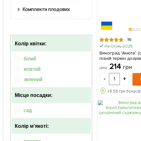
Комплекти плодових
16
Колір квітки:
На Осінь-2026
Виноград "Анюта" (
пізній термін дозрі
білий
не пошкоджуються о
214
грн
ціна
саджанець в упаков
жовтий
-
+
зелений
+
8.56
грн бонусів
Місце посадки:
сад
Колір м'якоті: