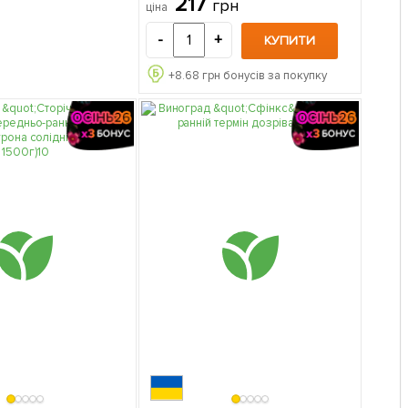
217
грн
ціна
саджанець в упаковці
-
+
КУПИТИ
+
8.68
грн бонусів за покупку