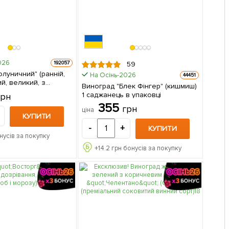
026
192057
59
луничний" (ранній,
На Осінь-2026
44451
й, великий, з
Виноград "Блек Фінгер" (кишмиш)
аженим полунично-
1 саджанець в упаковці
грн
аджанець в
355
грн
ціна
КУПИТИ
-
+
КУПИТИ
нусів за покупку
+
14.2
грн бонусів за покупку