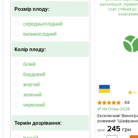
Розмір плоду:
середньоплідний
великоплідний
Колір плоду:
білий
бордовий
жовтий
зелений
68
червоний
На Осінь-2026
мультиколор
Ексклюзив! Виногр
рожевий "Шафрано
Термін дозрівання:
рожевий
(преміальний столо
245
грн
ціна
стійкий до грибков
синій
захворювань) 1 саджанець в
ранній