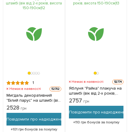
Немає в наявності
52774
1
Яблуня "Райка" плакуча на
Немає в наявності
52702
штамбі (вік від 2-х років,
Мигдаль декоративний
висота 150-190см) 1
2757
"Білий парус" на штамбі (вік
грн
саджанець в упаковці
від 2-х років, висота 150-
2528
грн
190см) 1 саджанець в
Повідомити про надходження
упаковці
Повідомити про надходження
+
110
грн бонусів за покупку
+
101
грн бонусів за покупку