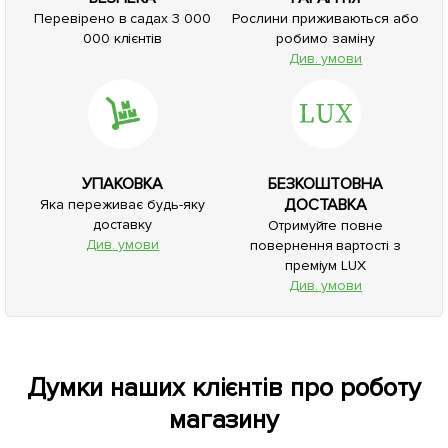
Перевірено в садах 3 000
Рослини приживаються або
000 клієнтів
робимо заміну
Див. умови
УПАКОВКА
БЕЗКОШТОВНА
ДОСТАВКА
Яка переживає будь-яку
доставку
Отримуйте повне
Див. умови
повернення вартості з
преміум LUX
Див. умови
Думки наших клієнтів про роботу
магазину