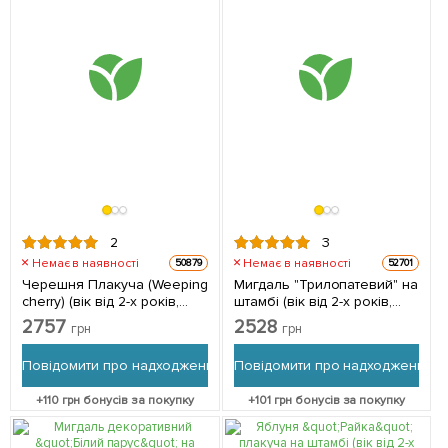
2
3
Немає в наявності
Немає в наявності
50879
52701
Черешня Плакуча (Weeping
Мигдаль "Трилопатевий" на
cherry) (вік від 2-х років,
штамбі (вік від 2-х років,
висота 150-190см) 1 шт в
висота 150-190см) 1
2757
2528
грн
грн
упаковці
саджанець в упаковці
Повідомити про надходження
Повідомити про надходження
+
110
грн бонусів за покупку
+
101
грн бонусів за покупку