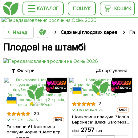
КАТАЛОГ
ПОШУК
КОШИК
Назад
Саджанці плодових дерев
Пло
Плодові на штамбі
Фільтри
сортування
8
На Осінь-2026
52802
20
Шовковиця плакуча "Чорна
На Осінь-2026
48146
Баронеса" (Black Baroness)
Ексклюзив! Шовковиця
(вік від 2-х років, висота
2757
грн
ціна
плакуча чорна "Шепіт вітру"
150-190см) 1 саджанець в
(Wind whisper) (преміальний
упаковці