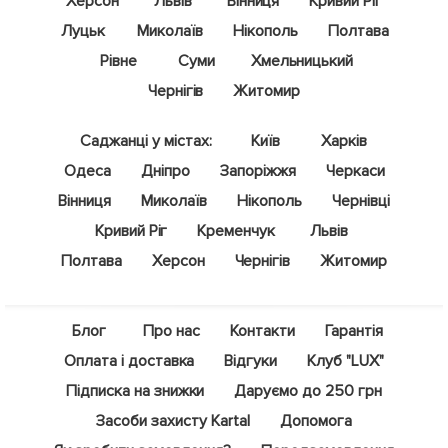
Херсон
Львів
Вінниця
Кривий Ріг
Луцьк
Миколаїв
Нікополь
Полтава
Рівне
Суми
Хмельницький
Чернігів
Житомир
Саджанці у містах:
Київ
Харків
Одеса
Дніпро
Запоріжжя
Черкаси
Вінниця
Миколаїв
Нікополь
Чернівці
Кривий Ріг
Кременчук
Львів
Полтава
Херсон
Чернігів
Житомир
Блог
Про нас
Контакти
Гарантія
Оплата і доставка
Відгуки
Клуб "LUX"
Підписка на знижки
Даруємо до 250 грн
Засоби захисту Kartal
Допомога