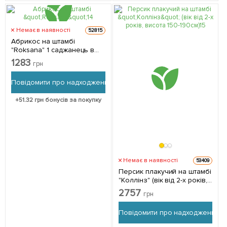
Немає в наявності
52815
Абрикос на штамбі
"Roksana" 1 саджанець в
упаковці
1283
грн
Повідомити про надходження
+
51.32
грн бонусів за покупку
Немає в наявності
53409
Персик плакучий на штамбі
"Коллінз" (вік від 2-х років,
висота 150-190см) 1
2757
грн
саджанець в упаковці
Повідомити про надходження