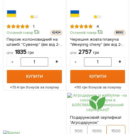
1
4
Останній товар
Останній товар
62424
80002
Персик колоновидний на
Черешня жовта плакуча
штамбі "Сувенір" (вік від 2-х
"Weeping cherry" (вік від 2-х
років) 1 саджанець в
років, висота 120-180см)
1835
2757
грн
грн
ціна
ціна
упаковці
-
+
-
+
КУПИТИ
КУПИТИ
+
73.4
грн бонусів за покупку
+
110
грн бонусів за покупку
Подарунковий сертифікат
"Агродарунок"
500
1000
1500
2