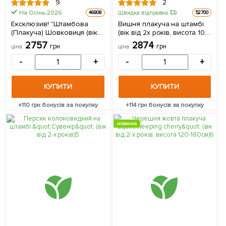
9
2
На Осінь-2026
Швидка відправка
46908
52700
Ексклюзив! "Штамбова
Вишня плакуча на штамбі
(Плакуча) Шовковиця (вік
(вік від 2х років, висота 100-
від 2-х років, висота 150-
150см) 1 саджанець в
2757
2874
грн
грн
ціна
ціна
190см) 1 саджанець в
упаковці
упаковці
-
+
-
+
КУПИТИ
КУПИТИ
+
110
грн бонусів за покупку
+
114
грн бонусів за покупку
НОВИНКА