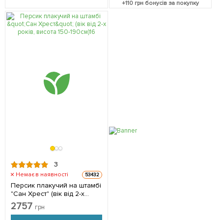
+
110
грн бонусів за покупку
3
Немає в наявності
53432
Персик плакучий на штамбі
"Сан Хрест" (вік від 2-х
років, висота 150-190см) 1
2757
грн
саджанець в упаковці