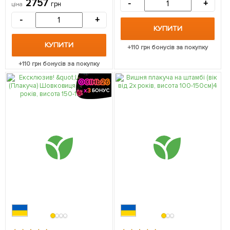
2757
-
+
грн
ціна
штамбовий сорт, дуже
солодка) (вік від 2-х років,
-
+
висота 150-190см) 1
КУПИТИ
саджанець в упаковці
КУПИТИ
+
110
грн бонусів за покупку
+
110
грн бонусів за покупку