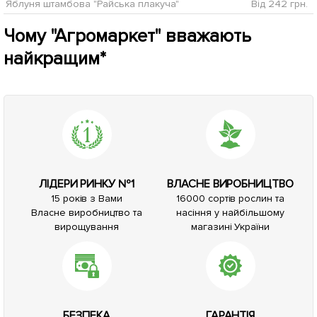
Яблуня штамбова "Райська плакуча"
Від 242 грн.
Чому "Агромаркет" вважають
найкращим*
ЛІДЕРИ РИНКУ №1
ВЛАСНЕ ВИРОБНИЦТВО
15 років з Вами
16000 сортів рослин та
Власне виробництво та
насіння у найбільшому
вирощування
магазині України
БЕЗПЕКА
ГАРАНТІЯ