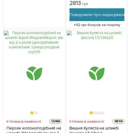
"Citrofortunella Floridana"
2813
грн
(25-45см) з Нідерландів 1
саджанець в упаковці
Повідомити про надходження
+
112
грн бонусів за покупку
Немає в наявності
Немає в наявності
120469
168104
Персик колоноподібний на
Вишня Куляста на штамбі