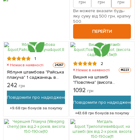
грн
грн
грн
Ви можете вказати будь-
яку суму від 500 грн, кратну
500.
ПЕРЕЙТИ
1
2
Немає в наявності
24267
Немає в наявності
44223
Яблуня штамбова "Райська
Вишня на штамбі
плакуча" 1 саджанець в
"Повстяна" (висота
упаковці
242
грн
саджанця 1,5м) 1 саджанець
1092
грн
в упаковці
Повідомити про надходження
Повідомити про надходження
+
9.68
грн бонусів за покупку
+
43.68
грн бонусів за покупку