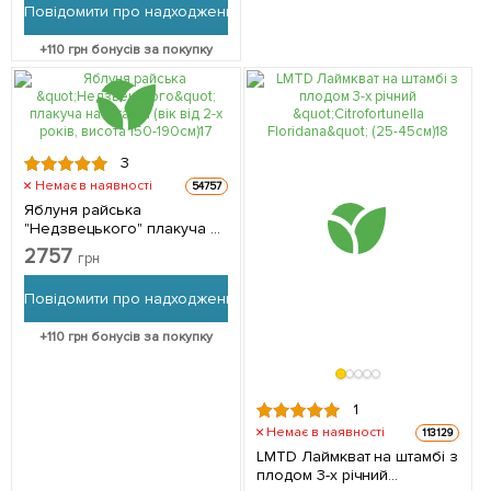
Повідомити про надходження
+
110
грн бонусів за покупку
3
Немає в наявності
54757
Яблуня райська
"Недзвецького" плакуча на
штамбі (вік від 2-х років,
2757
грн
висота 150-190см) 1
саджанець в упаковці
Повідомити про надходження
+
110
грн бонусів за покупку
1
Немає в наявності
113129
LMTD Лаймкват на штамбі з
плодом 3-х річний