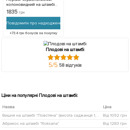
колоновидний на штамбі
"Бургунді" вік від 2-х років 1
1835
грн
саджанець в упаковці
Повідомити про надходження
+
73.4
грн бонусів за покупку
Плодові на штамбі
5
/
5
58 відгуків
Ціни на популярні Плодові на штамбі:
Назва
Ціна
Вишня на штамбі "Повстяна" (висота саджанця 1,5м)
Від 1092 грн.
Абрикос на штамбі "Roksana"
Від 1283 грн.