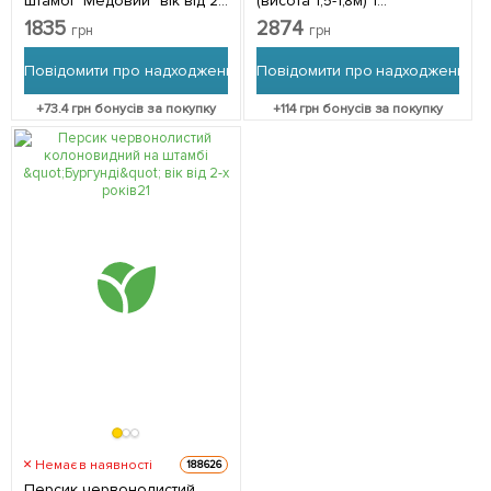
штамбі "Медовий" вік від 2-
(висота 1,5-1,8м) 1
х років (декоративний,
саджанець в упаковці
1835
2874
грн
грн
компактний,
суперсолодкий сорт) 1
Повідомити про надходження
Повідомити про надходження
саджанець в упаковці
+
73.4
грн бонусів за покупку
+
114
грн бонусів за покупку
Немає в наявності
188626
Персик червонолистий