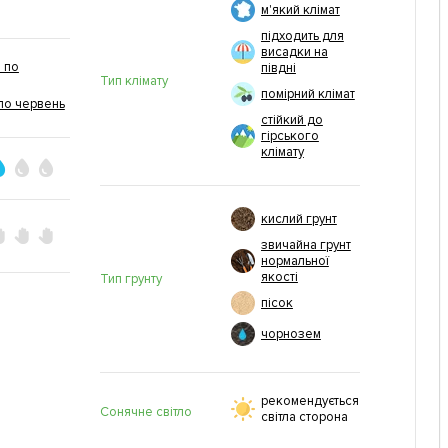
м'який клімат
підходить для
висадки на
 по
півдні
Тип клімату
помірний клімат
по червень
стійкий до
гірського
клімату
кислий грунт
звичайна грунт
нормальної
якості
Тип грунту
пісок
чорнозем
рекомендується
Сонячне світло
світла сторона