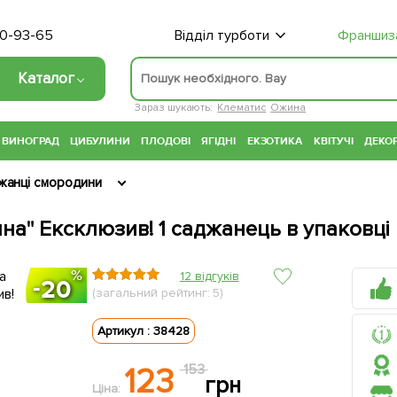
70-93-65
Відділ турботи
Франшиз
Каталог
Зараз шукають:
Клематис
Ожина
ВИНОГРАД
ЦИБУЛИНИ
ПЛОДОВІ
ЯГІДНІ
ЕКЗОТИКА
КВІТУЧІ
ДЕКОР
жанці смородини
на" Ексклюзив! 1 саджанець в упаковці
12 відгуків
20
(загальний рейтинг: 5)
Артикул : 38428
123
153
грн
Ціна: