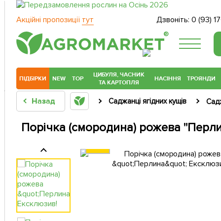
Акційні пропозиції
тут
Дзвоніть:
0 (93) 1
®
ЦИБУЛЯ, ЧАСНИК
ПІДБІРКИ
NEW
TOP
НАСІННЯ
ТРОЯНДИ
ТА КАРТОПЛЯ
Назад
Саджанці ягідних кущів
Сад
Порічка (смородина) рожева "Перли