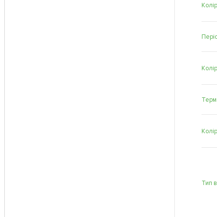
Колір
Періо
Колі
Терм
Колі
Тип 