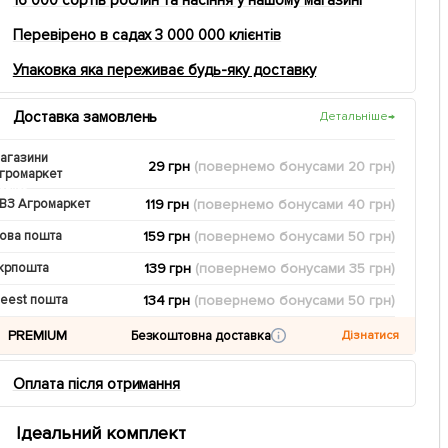
Перевірено в садах 3 000 000 клієнтів
Упаковка яка переживає будь-яку доставку
Доставка замовлень
Детальніше
→
агазини
29 грн
(повернемо
бонусами
20
грн)
громаркет
119 грн
(повернемо
бонусами
40
грн)
ВЗ Агромаркет
159 грн
(повернемо
бонусами
50
грн)
ова пошта
139 грн
(повернемо
бонусами
35
грн)
крпошта
134 грн
(повернемо
бонусами
50
грн)
eest пошта
PREMIUM
Безкоштовна доставка
Дізнатися
Оплата після отримання
Ідеальний комплект