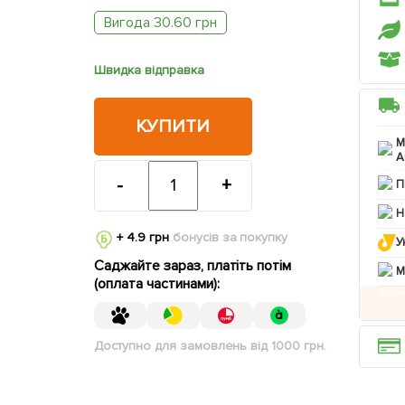
Вигода 30.60 грн
Швидка відправка
КУПИТИ
М
А
-
+
П
Н
+ 4.9 грн
бонусів за покупку
У
Саджайте зараз, платіть потім
M
(оплата частинами):
Доступно для замовлень від 1000 грн.