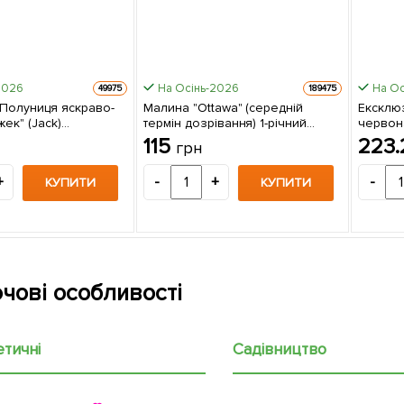
2026
На Осінь-2026
На Ос
49975
189475
 Полуниця яскраво-
Малина "Ottawa" (середній
Ексклю
ек" (Jack)
термін дозрівання) 1-річний
червона
й сорт, врожайність
саджанець 1 шт в упаковці
Nancy) 
115
223
н
грн
ща) 5 шт в упаковці
ремонта
ягоди) 
+
-
+
-
КУПИТИ
КУПИТИ
чові особливості
етичні
Садівництво