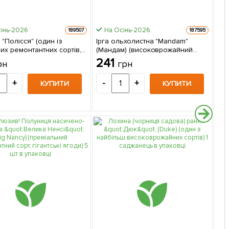
інь-2026
На Осінь-2026
189507
187595
"Полісся" (один із
Ірга ольхолистна "Mandam"
По
их ремонтантних сортів,
(Мандам) (високоврожайний
(се
великоплідна) 1 шт в упаковці
сорт) 1 саджанець в упаковці
доз
241
1
рн
грн
5 ш
+
-
+
-
КУПИТИ
КУПИТИ