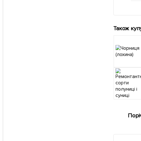
Також куп
Порі