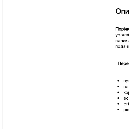
Опи
Поріч
урожай
велико
подачі
Перев
пр
ве
хо
ес
ст
рі