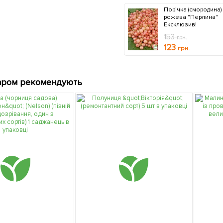
Порічка (смородина)
рожева "Перлина"
Ексклюзив!
153
грн.
123
грн.
аром рекомендують