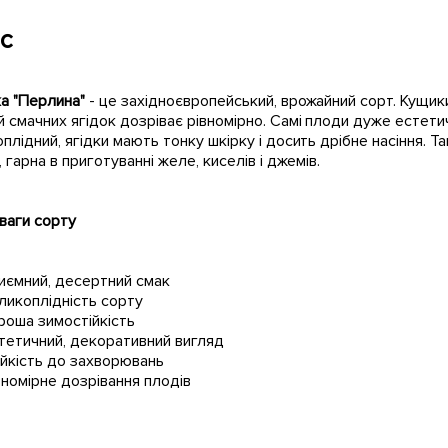
с
ка "Перлина"
- це західноєвропейський, врожайний сорт. Кущики
 смачних ягідок дозріває рівномірно. Самі плоди дуже естети
плідний, ягідки мають тонку шкірку і досить дрібне насіння. Т
, гарна в приготуванні желе, киселів і джемів.
аги сорту
иємний, десертний смак
ликоплідність сорту
роша зимостійкість
тетичний, декоративний вигляд
ійкість до захворювань
вномірне дозрівання плодів