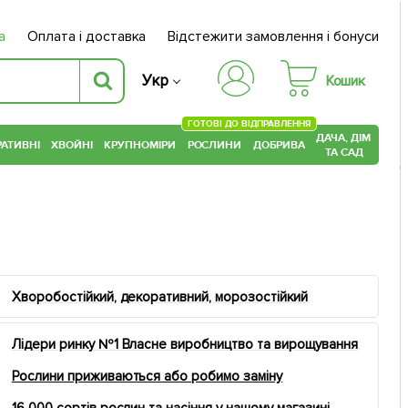
а
Оплата і доставка
Відстежити замовлення і бонуси
Укр
Кошик
ГОТОВІ ДО ВІДПРАВЛЕННЯ
ДАЧА, ДІМ
АТИВНІ
ХВОЙНІ
КРУПНОМІРИ
РОСЛИНИ
ДОБРИВА
ТА САД
Хворобостійкий, декоративний, морозостійкий
Лідери ринку №1 Власне виробництво та вирощування
Рослини приживаються або робимо заміну
16 000 сортів рослин та насіння у нашому магазині