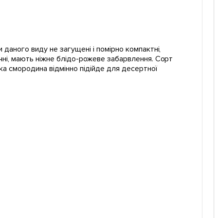
 даного виду не загущені і помірно компактні,
чні, мають ніжне блідо-рожеве забарвлення. Сорт
ака смородина відмінно підійде для десертної