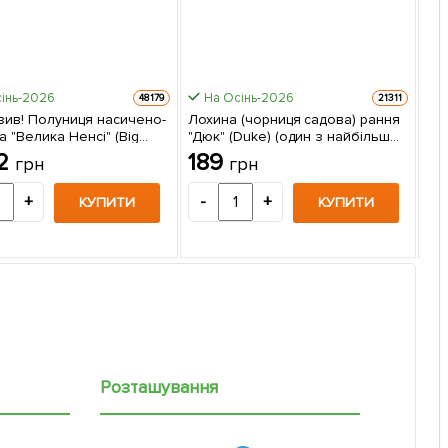
інь-2026
На Осінь-2026
48179
21311
зив! Полуниця насичено-
Лохина (чорниця садова) рання
 "Велика Ненсі" (Big
"Дюк" (Duke) (один з найбільш
Пол
(преміальний
високоврожайних сортів) 1
.2
189
грн
грн
тер
нтний сорт, гігантські
саджанець в упаковці
гар
1
5 шт в упаковці
+
-
+
КУПИТИ
КУПИТИ
-
Розташування