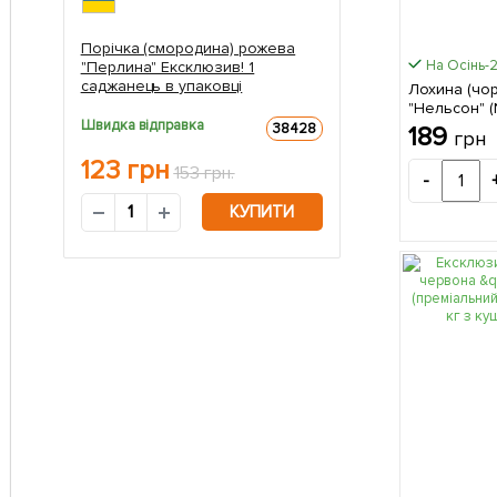
Порічка (смородина) рожева
На Осінь-
"Перлина" Ексклюзив! 1
саджанець в упаковці
Лохина (чо
"Нельсон" (N
Швидка відправка
дозрівання,
38428
189
грн
великоплідн
123
грн
саджанець 
153 грн.
-
КУПИТИ