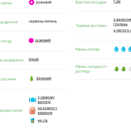
1-2м

Відстань посадки
рожевий
 квітки
з вересня
червень-липень
д цвітіння
грудень
Терміни доставки
з лютого 

рожевий
р плоду
Рівень поливу
пізній
ін дозрівання
Рівень складності
догляду

Зелений
р рослини
у свіжому
вигляді
на компот і
використання
варення
на сік