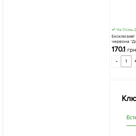
На Осінь-
Ексклюзив!
червона "Дж
(преміальни
170.1
гр
до 2 кг з ку
-
Клю
Ест