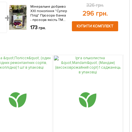
326 грн.
Мiнеральне добриво
ХХI поколiння "Супер
296 грн.
Плiд" Прозора банка
- прозора якiсть ТМ
"AGRO-X" 120г
КУПИТИ КОМПЛЕКТ
173
грн.