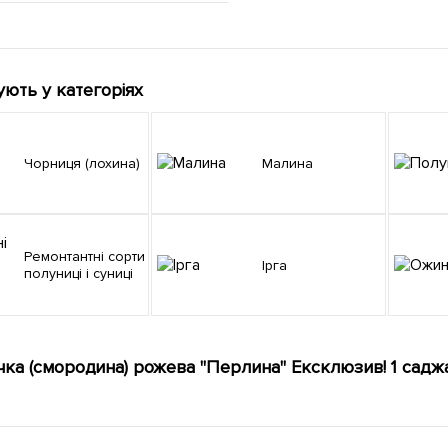
ують у категоріях
Чорниця (лохина)
Малина
Ремонтантні сорти
Ірга
полуниці і суниці
чка (смородина) рожева "Перлина" Ексклюзив! 1 садж