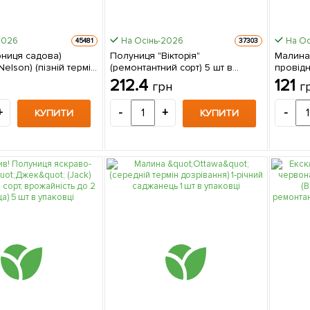
2026
На Осінь-2026
На Ос
45481
37303
рниця садова)
Полуниця "Вікторія"
Малина 
elson) (пізній термін
(ремонтантний сорт) 5 шт в
провідн
 один з
упаковці
212.4
121
грн
г
их сортів) 1
в упаковці
+
-
+
-
КУПИТИ
КУПИТИ