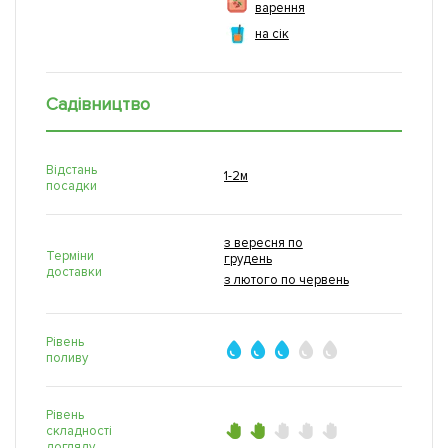
варення
на сік
Садівництво
Відстань
1-2м
посадки
з вересня по
Терміни
грудень
доставки
з лютого по червень
Рівень
поливу
Рівень
складності
догляду