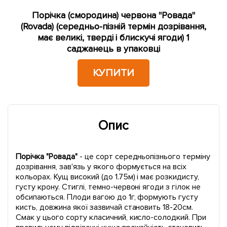
Порічка (смородина) червона "Ровада"
(Rovada) (середньо-пізній термін дозрівання,
має великі, тверді і блискучі ягоди) 1
саджанець в упаковці
КУПИТИ
Опис
Порічка "Ровада"
- це сорт середньопізнього терміну
дозрівання, зав'язь у якого формується на всіх
кольорах. Кущ високий (до 1.75м) і має розкидисту,
густу крону. Стиглі, темно-червоні ягоди з гілок не
обсипаються. Плоди вагою до 1г, формують густу
кисть, довжина якої зазвичай становить 18-20см.
Смак у цього сорту класичний, кисло-солодкий. При