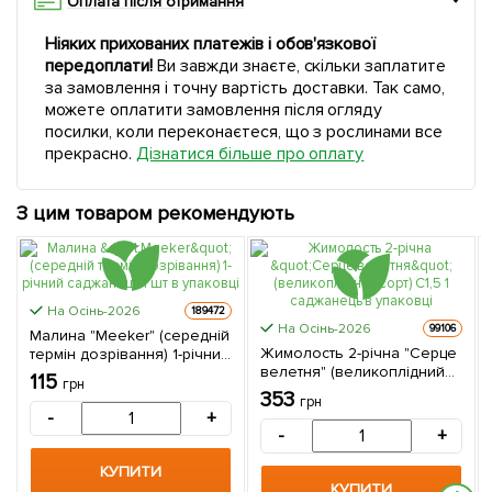
Оплата після отримання
Ніяких прихованих платежів і обов'язкової
передоплати!
Ви завжди знаєте, скільки заплатите
за замовлення і точну вартість доставки. Так само,
можете оплатити замовлення після огляду
посилки, коли переконаєтеся, що з рослинами все
прекрасно.
Дізнатися більше про оплату
З цим товаром рекомендують
На Осінь-2026
189472
На Осінь-2026
99106
Малина "Meeker" (середній
Жимолость 2-річна "Серце
термін дозрівання) 1-річний
велетня" (великоплідний
саджанець 1 шт в упаковці
115
грн
сорт) С1,5 1 саджанець в
353
грн
упаковці
-
+
-
+
КУПИТИ
КУПИТИ