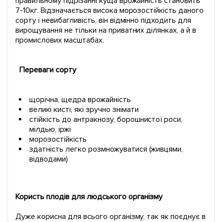
правильному підрізанні куща врожайність становить
7-10кг. Відзначається висока морозостійкість даного
сорту і невибагливість, він відмінно підходить для
вирощування не тільки на приватних ділянках, а й в
промислових масштабах.
Переваги сорту
щорічна, щедра врожайність
великі кисті, які зручно знімати
стійкість до антракнозу, борошнистої роси,
мілдью, іржі
морозостійкість
здатність легко розмножуватися (живцями,
відводами)
Користь плодів для людського організму
Дуже корисна для всього організму, так як поєднує в