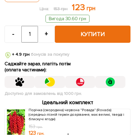
123
грн
Ціна:
153 грн
Вигода 30.60 грн
-
+
КУПИТИ
+ 4.9 грн
бонусів за покупку
Саджайте зараз, платіть потім
(оплата частинами):
Доступно для замовлень від 1000 грн.
Ідеальний комплект
Порічка (смородина) червона "Ровада" (Rovada)
(середньо-пізній термін дозрівання, має великі, тверді і
блискучі ягоди)
153
грн.
123
грн.