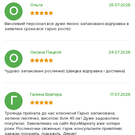
Ольга
25.07.2026
О
Ввічливий персонал,все дуже якісно запаковано,відправка в
заявлені сроки,все гарно росте)
Оксана Пацеля
24.07.2026
О
Чудово запаковані рослинки) Швидка відправка і доставка)
Галина Бовгира
17.07.2026
Г
Троянда приїхала до нас класнюча! Гарно запакована,
зелене листячко, висотою біля 45 см.! Дуже задоволені
покупкою. Замовляємо на сайті АгроМаркету вже чотири
роки. Рослиночки свіженькі, гарні, консультанти привітливі,
завжди порадять, підкажуть. Дякую!