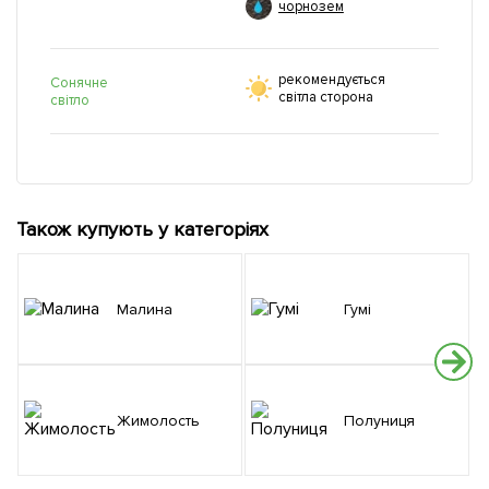
чорнозем
рекомендується
Сонячне
світла сторона
світло
Також купують у категоріях
Малина
Гумі
Жимолость
Полуниця