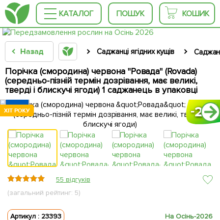
КАТАЛОГ
ПОШУК
КОШИК
Назад
Саджанці ягідних кущів
Саджан
Порічка (смородина) червона "Ровада" (Rovada)
(середньо-пізній термін дозрівання, має великі,
тверді і блискучі ягоди) 1 саджанець в упаковці
20
20
20
ХІТ РОКУ
ХІТ РОКУ
ХІТ РОКУ
55 відгуків
(загальний рейтинг: 5)
Артикул : 23393
На Осінь-2026