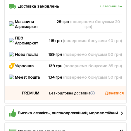
Доставка замовлень
Детальніше
→
Магазини
29 грн
(повернемо
бонусами
20
Агромаркет
грн)
ПВЗ
119 грн
(повернемо
бонусами
40
грн)
Агромаркет
Нова пошта
159 грн
(повернемо
бонусами
50
грн)
Укрпошта
139 грн
(повернемо
бонусами
35
грн)
Meest пошта
134 грн
(повернемо
бонусами
50
грн)
PREMIUM
Дізнатися
Безкоштовна доставка
Висока лежкість, високоврожайний, морозостійкий