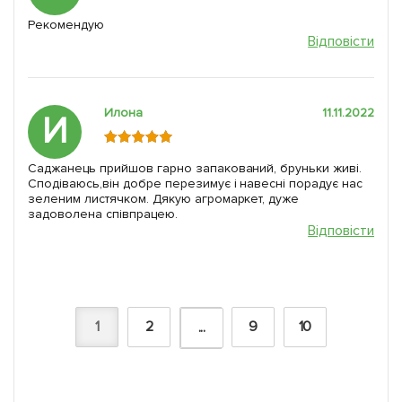
Рекомендую
Відповісти
Илона
11.11.2022
И
Саджанець прийшов гарно запакований, бруньки живі.
Сподіваюсь,він добре перезимує і навесні порадує нас
зеленим листячком. Дякую агромаркет, дуже
задоволена співпрацею.
Відповісти
1
2
9
10
...