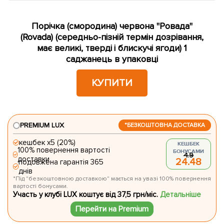
Порічка (смородина) червона "Ровада"
(Rovada) (середньо-пізній термін дозрівання,
має великі, тверді і блискучі ягоди) 1
саджанець в упаковці
КУПИТИ
PREMIUM LUX
*БЕЗКОШТОВНА ДОСТАВКА
кешбек х5 (20%)
КЕШБЕК
100% повернення вартості
БОНУСАМИ
4.9
доставки
24.48
подовжена гарантія 365
днів
*Під "безкоштовною доставкою" мається на увазі 100% повернення
вартості бонусами.
Участь у клубі LUX коштує від 37,5 грн/міс.
Детальніше
Перейти на Premium