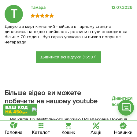
Тамара
12.07.2026
Т
Дякую за мирт кімнатний - дійшов в гарному стані,не
дивлячись на те,що прийшлось рослини в пути знаходиться
Фейсбук
більше 70 годин - був гарно упакован и вижил попри всі
негаразди
Телеграм
Дивитися всі відгуки (16587)
Вайбер
Інстаграм
Онлайн чат
Більше відео ви можете
Дивитися
побачити на нашому youtube
все
ВАШ КОД
каналі
НА 450
грн
Від Квітів До Майбутнього Врожаю | Розпаковка Покупця
Головна
Каталог
Кошик
Акції
Новинки
Перейти