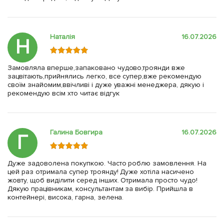
Наталія
16.07.2026
Н
Замовляла вперше,запаковано чудово,троянди вже
зацвітають,прийнялись легко, все супер,вже рекомендую
своїм знайомим,ввічливі і дуже уважні менеджера, дякую і
рекомендую всім хто читає відгук
Галина Бовгира
16.07.2026
Г
Дуже задоволена покупкою. Часто роблю замовлення. На
цей раз отримала супер троянду! Дуже хотіла насичено
жовту, щоб виділити серед інших. Отримала просто чудо!
Дякую працівникам, консультантам за вибір. Прийшла в
контейнері, висока, гарна, зелена.