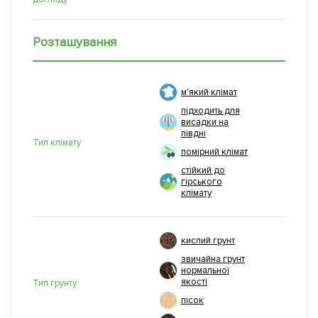
Розташування
м'який клімат
підходить для
висадки на
півдні
Тип клімату
помірний клімат
стійкий до
гірського
клімату
кислий грунт
звичайна грунт
нормальної
якості
Тип грунту
пісок