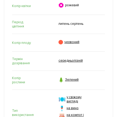

рожевий
Колір квітки
Період
липень серпень
цвітіння

червоний
Колір плоду
Термін
середньопізній
дозрівання
Колір

Зелений
рослини
у свіжому
вигляді
на вино
Тип
використання
на компот і