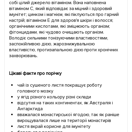
собі цілий джерело вітаміном. Вона наповнена
вітаміном С, який відповідає за міцний і здоровий
імунітет; цинком і магнієм, які піклуються про гарний
настрій; вітаміном Е для здоров'я шкіри і волосся;
органічними кислотами, які зміцнюють організм;
фітонцидами, які чудово очищають організм.
Володіє сильними тонізуючими властивостями,
заспокійливою дією, жарознижувальною
властивістю, протизапальною дією проти хронічних
захворювань.
Цікаві факти про порічку
чай із сушеного листя покращує роботу
головного мозку
у ягід різного кольору різні склади
відсутня на таких континентах, як Австралія і
Антарктида
вважалася монастирської ягодою, так як раніше
вирощувалася лише на території монастирів
листя вкрай корисне для імунітету