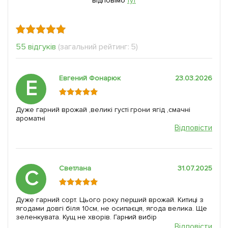
відповімо
тут
55 відгуків
(загальний рейтинг: 5)
Евгений Фонарюк
23.03.2026
Е
Дуже гарний врожай ,великі густі грони ягід ,смачні
ароматні
Відповісти
Светлана
31.07.2025
С
Дуже гарний сорт. Цього року перший врожай. Китиці з
ягодами довгі біля 10см, не осипаєця, ягода велика. Ще
зеленкувата. Кущ не хворів. Гарний вибір
Відповісти