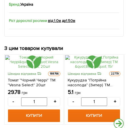
Бренд
Україна
Ріст дорослої рослини
від 1.0м до1.50м
З цим товаром купували
Швидка відправка
Швидка відправка
188766
22779
Томат "Чорний Черрі" ТМ
Кукурудза "Потрійна
"Vesna Select" 20шт
насолода" (Зипер) ТМ
"Весна" 15г
29.78
5.1
грн
грн
-
+
-
+
КУПИТИ
КУПИТИ