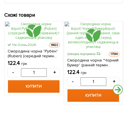
Схожі товари
На Осінь-2026
19922
Смородина чорна "Рубен"
Швидка відправка
17544
(Ruben) (середній термін
Смородина чорна "Чорний
дозрівання) 1 саджанець в
122.4
грн
Бумер" (ранній термін
упаковці
дозрівання, смак один з
122.4
-
+
грн
кращих серед
великоплідних) 1
-
+
саджанець в упаковці
КУПИТИ
КУПИТИ