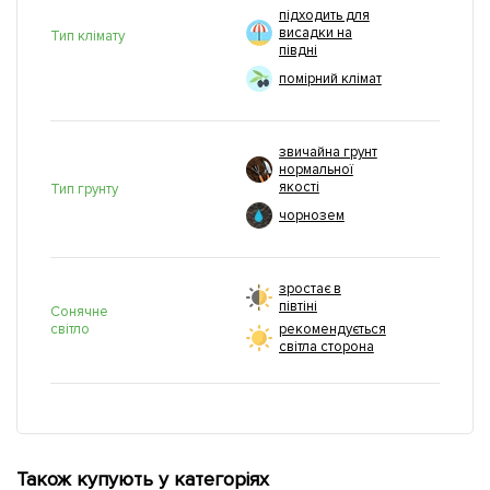
підходить для
висадки на
Тип клімату
півдні
помірний клімат
звичайна грунт
нормальної
якості
Тип грунту
чорнозем
зростає в
півтіні
Сонячне
світло
рекомендується
світла сторона
Також купують у категоріях