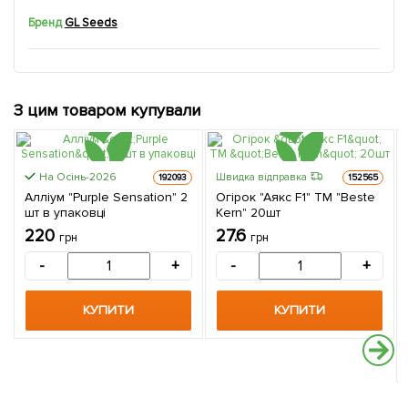
Бренд
GL Seeds
З цим товаром купували
На Осінь-2026
Швидка відправка
192093
152565
Алліум "Purple Sensation" 2
Огірок "Аякс F1" ТМ "Beste
шт в упаковці
Kern" 20шт
220
27.6
грн
грн
-
+
-
+
КУПИТИ
КУПИТИ