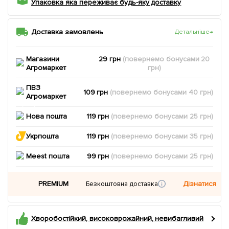
Упаковка яка переживає будь-яку доставку
Доставка замовлень
Детальніше
→
Магазини
29 грн
(повернемо
бонусами
20
Агромаркет
грн)
ПВЗ
109 грн
(повернемо
бонусами
40
грн)
Агромаркет
Нова пошта
119 грн
(повернемо
бонусами
25
грн)
Укрпошта
119 грн
(повернемо
бонусами
35
грн)
Meest пошта
99 грн
(повернемо
бонусами
25
грн)
PREMIUM
Дізнатися
Безкоштовна доставка
Хворобостійкий, високоврожайний, невибагливий