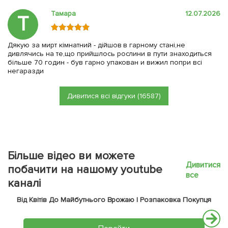
Тамара
12.07.2026
Т
Дякую за мирт кімнатний - дійшов в гарному стані,не
дивлячись на те,що прийшлось рослини в пути знаходиться
більше 70 годин - був гарно упакован и вижил попри всі
негаразди
Дивитися всі відгуки (16587)
Більше відео ви можете
Дивитися
побачити на нашому youtube
все
каналі
Від Квітів До Майбутнього Врожаю | Розпаковка Покупця