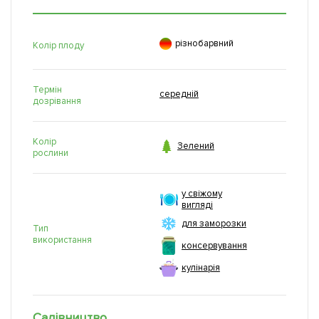

рiзнобарвний
Колір плоду
Термін
середній
дозрівання
Колір

Зелений
рослини
у свіжому
вигляді
для заморозки
Тип
використання
консервування
кулінарія
Садівництво