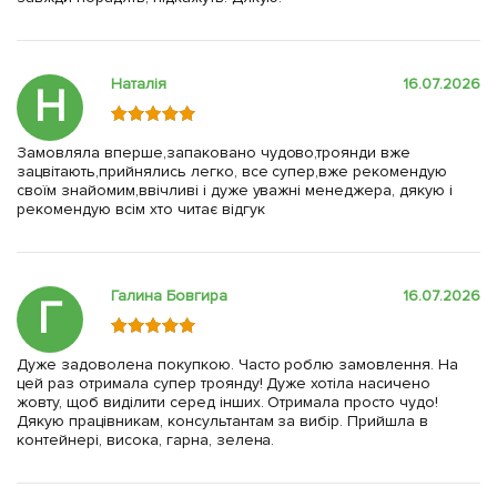
Наталія
16.07.2026
Н
Замовляла вперше,запаковано чудово,троянди вже
зацвітають,прийнялись легко, все супер,вже рекомендую
своїм знайомим,ввічливі і дуже уважні менеджера, дякую і
рекомендую всім хто читає відгук
Галина Бовгира
16.07.2026
Г
Дуже задоволена покупкою. Часто роблю замовлення. На
цей раз отримала супер троянду! Дуже хотіла насичено
жовту, щоб виділити серед інших. Отримала просто чудо!
Дякую працівникам, консультантам за вибір. Прийшла в
контейнері, висока, гарна, зелена.