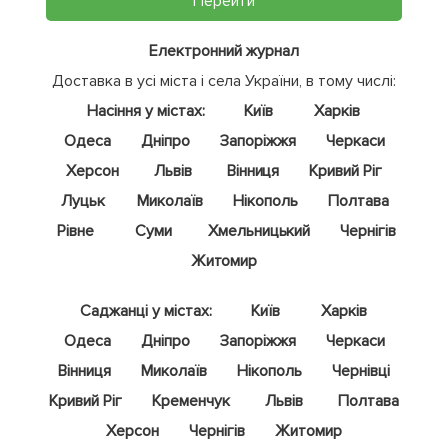
Перейти
Електронний журнал
Доставка в усі міста і села України, в тому числі:
Насіння у містах:
Київ
Харків
Одеса
Дніпро
Запоріжжя
Черкаси
Херсон
Львів
Вінниця
Кривий Ріг
Луцьк
Миколаїв
Нікополь
Полтава
Рівне
Суми
Хмельницький
Чернігів
Житомир
Саджанці у містах:
Київ
Харків
Одеса
Дніпро
Запоріжжя
Черкаси
Вінниця
Миколаїв
Нікополь
Чернівці
Кривий Ріг
Кременчук
Львів
Полтава
Херсон
Чернігів
Житомир