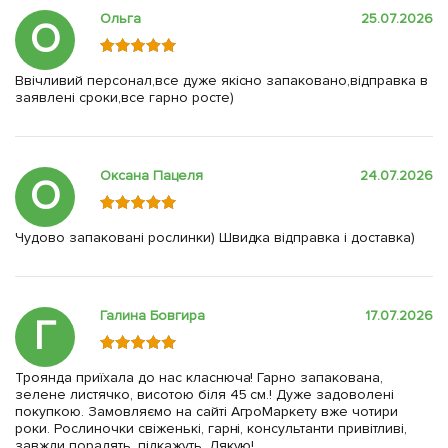
Ольга
25.07.2026
О
Ввічливий персонал,все дуже якісно запаковано,відправка в
заявлені сроки,все гарно росте)
Оксана Пацеля
24.07.2026
О
Чудово запаковані рослинки) Швидка відправка і доставка)
Галина Бовгира
17.07.2026
Г
Троянда приїхала до нас класнюча! Гарно запакована,
зелене листячко, висотою біля 45 см.! Дуже задоволені
покупкою. Замовляємо на сайті АгроМаркету вже чотири
роки. Рослиночки свіженькі, гарні, консультанти привітливі,
завжди порадять, підкажуть. Дякую!