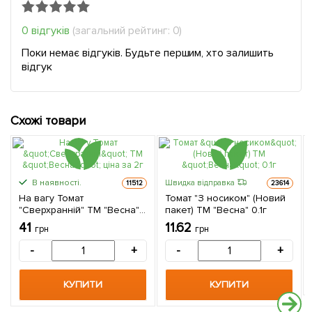
0 відгуків
(загальний рейтинг: 0)
Поки немає відгуків. Будьте першим, хто залишить
відгук
Схожі товари
В наявності.
Швидка відправка
11512
23614
На вагу Томат
Томат "З носиком" (Новий
"Сверхранній" ТМ "Весна"
пакет) ТМ "Весна" 0.1г
ціна за 2г
41
11.62
грн
грн
-
+
-
+
КУПИТИ
КУПИТИ