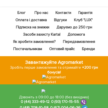
Блог
Про нас
Контакти
Гарантія
Оплата і доставка
Відгуки
Клуб "LUX"
Підписка на знижки
Даруємо до 250 грн
Засоби захисту Kartal
Допомога
Як зробити замовлення?
Передзамовлення
Постачальникам
Оптовий прайс
Бренди
Завантажуйте Agromarket
Зробіть перше замовлення та отримайте
+200 грн
бонусів!
Дзвоніть з 09:00 до 18:00 (без вихідних)
0 (44) 333-49-12
,
0 (93) 170-15-55
,
0 (48) 708-10-58
,
0 (67) 004-06-36