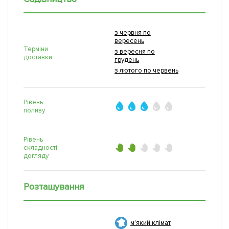
з червня по
вересень
Терміни
з вересня по
доставки
грудень
з лютого по червень
Рівень
поливу
Рівень
складності
догляду
Розташування
м'який клімат