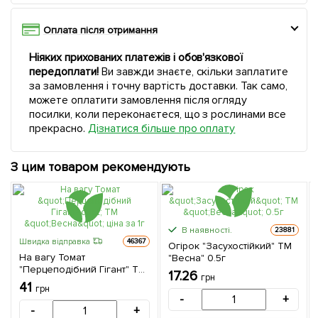
Оплата після отримання
Ніяких прихованих платежів і обов'язкової
передоплати!
Ви завжди знаєте, скільки заплатите
за замовлення і точну вартість доставки. Так само,
можете оплатити замовлення після огляду
посилки, коли переконаєтеся, що з рослинами все
прекрасно.
Дізнатися більше про оплату
З цим товаром рекомендують
В наявності.
23881
Швидка відправка
46367
Огірок "Засухостійкий" ТМ
На вагу Томат
"Весна" 0.5г
"Перцеподібний Гігант" ТМ
17.26
грн
"Весна" ціна за 1г
41
грн
-
+
-
+