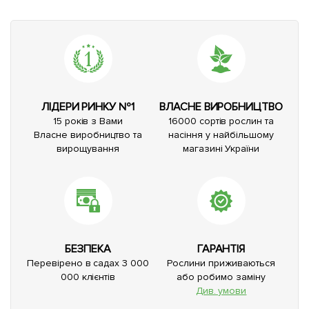
ЛІДЕРИ РИНКУ №1
ВЛАСНЕ ВИРОБНИЦТВО
15 років з Вами
16000 сортів рослин та
Власне виробництво та
насіння у найбільшому
вирощування
магазині України
БЕЗПЕКА
ГАРАНТІЯ
Перевірено в садах 3 000
Рослини приживаються
000 клієнтів
або робимо заміну
Див. умови