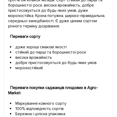
протягом кількох місяців. Сорт стійкий до парші та
борошнистої роси. висока врожайність, добре
пристосовується до будь-яких умов, дуже
морозостійка. Крона потужна, широко-пірамідальна,
середньої занедбаності. Є дуже цінним сортом
річного терміну дозрівання.
Переваги сорту
дуже хороші смакові якості
стійкий до парші та борошнистої роси
висока врожайність
добре пристосовується до будь-яких умов
морозостійкий
Переваги покупки саджанців плодових в Agro-
Market
Маркування кожного сорту
100% відповідність сортів
Бережна і цілісна упаковка