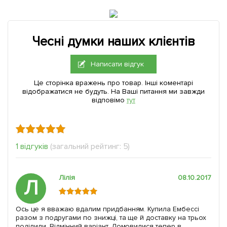
Чесні думки наших клієнтів
Написати відгук
Це сторінка вражень про товар. Інші коментарі
відображатися не будуть. На Ваші питання ми завжди
відповімо
тут
1 відгуків
(загальний рейтинг: 5)
Лілія
08.10.2017
Л
Ось це я вважаю вдалим придбанням. Купила Ембессі
разом з подругами по знижці, та ще й доставку на трьох
поділили. Відмінний варіант. Домовилися тепер в