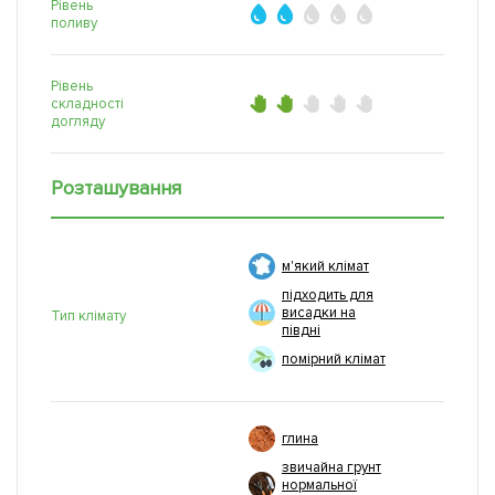
Рівень
поливу
Рівень
складності
догляду
Розташування
м'який клімат
підходить для
висадки на
Тип клімату
півдні
помірний клімат
глина
звичайна грунт
нормальної