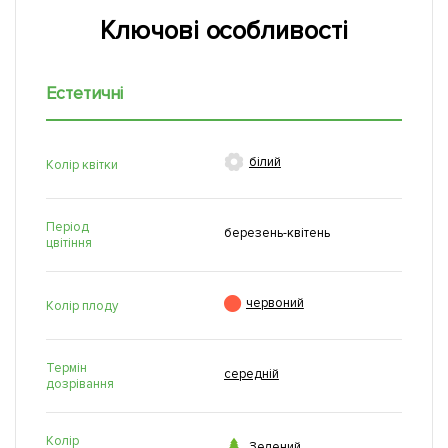
Ключові особливості
Естетичні

білий
Колір квітки
Період
березень-квітень
цвітіння

червоний
Колір плоду
Термін
середній
дозрівання
Колір

Зелений