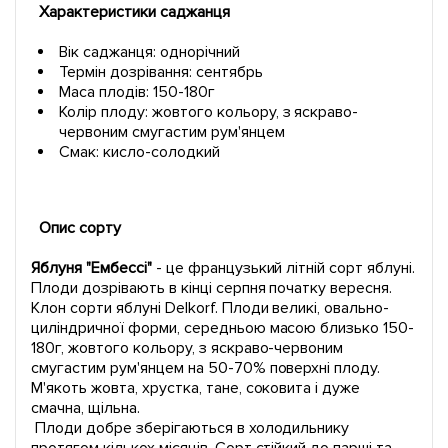
Характеристики саджанця
Вік саджанця: однорічний
Термін дозрівання: сентябрь
Маса плодів: 150-180г
Колір плоду: жовтого кольору, з яскраво-
червоним смугастим рум'янцем
Смак: кисло-солодкий
Опис сорту
Яблуня "Ембессі"
- це французький літній сорт яблуні.
Плоди дозрівають в кінці серпня початку вересня.
Клон сорти яблуні Delkorf. Плоди великі, овально-
циліндричної форми, середньою масою близько 150-
180г, жовтого кольору, з яскраво-червоним
смугастим рум'янцем на 50-70% поверхні плоду.
М'якоть жовта, хрустка, тане, соковита і дуже
смачна, щільна.
Плоди добре зберігаються в холодильнику