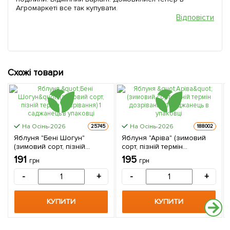
Агромаркеті все так купувати.
Відповісти
Схожі товари
На Осінь-2026
На Осінь-2026
25745
188002
Яблуня "Бені Шогун"
Яблуня "Аріва" (зимовий
(зимовий сорт, пізній
сорт, пізній термін
термін дозрівання) 1
дозрівання) 1 саджанець в
191
195
грн
грн
саджанець в упаковці
упаковці
-
+
-
+
КУПИТИ
КУПИТИ