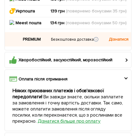
Укрпошта
139 грн
(повернемо
бонусами
35
грн)
Meest пошта
134 грн
(повернемо
бонусами
50
грн)
PREMIUM
Дізнатися
Безкоштовна доставка
Хворобостійкий, засухостійкий, морозостійкий
Оплата після отримання
Ніяких прихованих платежів і обов'язкової
передоплати!
Ви завжди знаєте, скільки заплатите
за замовлення і точну вартість доставки. Так само,
можете оплатити замовлення після огляду
посилки, коли переконаєтеся, що з рослинами все
прекрасно.
Дізнатися більше про оплату