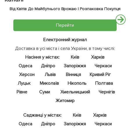
Від Квітів До Майбутнього Врожаю | Розпаковка Покупця
Перейти
Електронний журнал
Доставка в усі міста і села України, в тому числі:
Насіння у містах:
Київ
Харків
Одеса
Дніпро
Запоріжжя
Черкаси
Херсон
Львів
Вінниця
Кривий Ріг
Луцьк
Миколаїв
Нікополь
Полтава
Рівне
Суми
Хмельницький
Чернігів
Житомир
Саджанці у містах:
Київ
Харків
Одеса
Дніпро
Запоріжжя
Черкаси