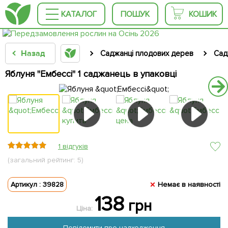
КАТАЛОГ
ПОШУК
КОШИК
Назад
Саджанці плодових дерев
Сад
Яблуня "Ембессі" 1 саджанець в упаковці
1 відгуків
(загальний рейтинг: 5)
Артикул : 39828
Немає в наявності
138
грн
Ціна:
Повідомити про надходження