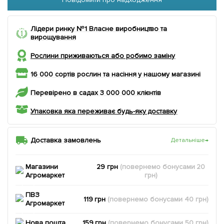
Лідери ринку №1 Власне виробництво та
вирощування
Рослини приживаються або робимо заміну
16 000 сортів рослин та насіння у нашому магазині
Перевірено в садах 3 000 000 клієнтів
Упаковка яка переживає будь-яку доставку
Доставка замовлень
Детальніше
→
Магазини
29 грн
(повернемо
бонусами
20
Агромаркет
грн)
ПВЗ
119 грн
(повернемо
бонусами
40
грн)
Агромаркет
Нова пошта
159 грн
(повернемо
бонусами
50
грн)