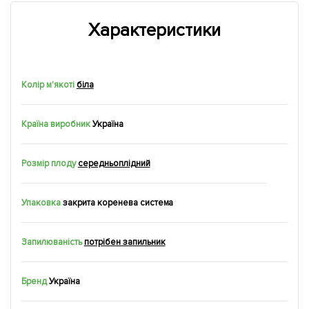
Характеристики
Колір м'якоті
біла
Країна виробник
Україна
Розмір плоду
середньоплідний
Упаковка
закрита коренева система
Запилюваність
потрібен запильник
Бренд
Україна