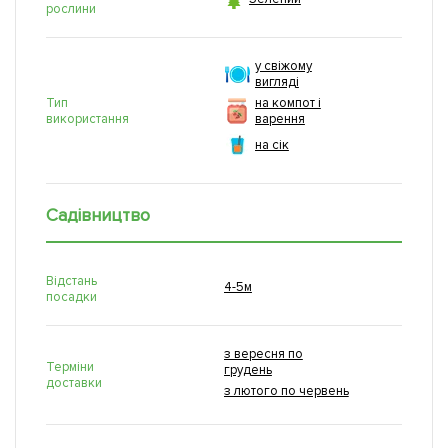
рослини
у свіжому
вигляді
Тип
на компот і
використання
варення
на сік
Садівництво
Відстань
4-5м
посадки
з вересня по
Терміни
грудень
доставки
з лютого по червень