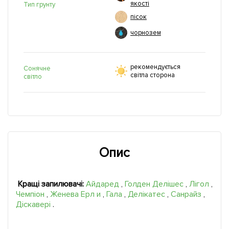
якості
Тип грунту
пісок
чорнозем
рекомендується
Сонячне
світла сторона
світло
Опис
Кращі запилювачі:
Айдаред
,
Голден Делішес
,
Лігол
,
Чемпіон
,
Женева Ерл
и
,
Гала
,
Делікатес
,
Санрайз
,
Діскавері
.