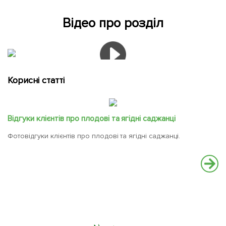
Відео про розділ
Корисні статті
Відгуки клієнтів про плодові та ягідні саджанці
Фотовідгуки клієнтів про плодові та ягідні саджанці.
Б
Як