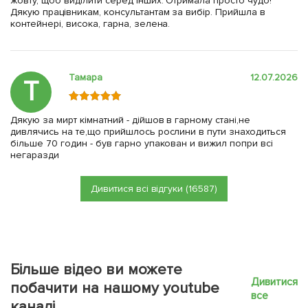
жовту, щоб виділити серед інших. Отримала просто чудо!
Дякую працівникам, консультантам за вибір. Прийшла в
контейнері, висока, гарна, зелена.
Тамара
12.07.2026
Т
Дякую за мирт кімнатний - дійшов в гарному стані,не
дивлячись на те,що прийшлось рослини в пути знаходиться
більше 70 годин - був гарно упакован и вижил попри всі
негаразди
Дивитися всі відгуки (16587)
Більше відео ви можете
Дивитися
побачити на нашому youtube
все
каналі