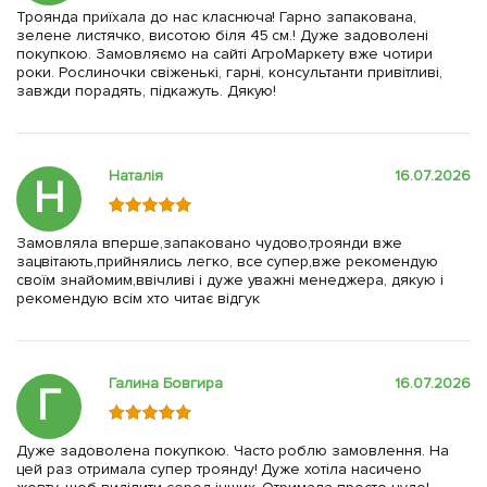
Троянда приїхала до нас класнюча! Гарно запакована,
зелене листячко, висотою біля 45 см.! Дуже задоволені
покупкою. Замовляємо на сайті АгроМаркету вже чотири
роки. Рослиночки свіженькі, гарні, консультанти привітливі,
завжди порадять, підкажуть. Дякую!
Наталія
16.07.2026
Н
Замовляла вперше,запаковано чудово,троянди вже
зацвітають,прийнялись легко, все супер,вже рекомендую
своїм знайомим,ввічливі і дуже уважні менеджера, дякую і
рекомендую всім хто читає відгук
Галина Бовгира
16.07.2026
Г
Дуже задоволена покупкою. Часто роблю замовлення. На
цей раз отримала супер троянду! Дуже хотіла насичено