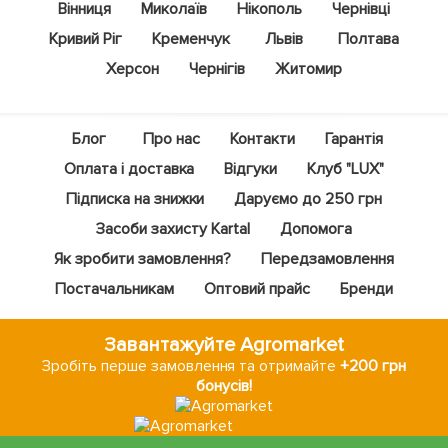
Вінниця
Миколаїв
Нікополь
Чернівці
Кривий Ріг
Кременчук
Львів
Полтава
Херсон
Чернігів
Житомир
Блог
Про нас
Контакти
Гарантія
Оплата і доставка
Відгуки
Клуб "LUX"
Підписка на знижки
Даруємо до 250 грн
Засоби захисту Kartal
Допомога
Як зробити замовлення?
Передзамовлення
Постачальникам
Оптовий прайс
Бренди
Завантажуйте Agromarket
Зробіть перше замовлення та отримайте
+200 грн
бонусів!