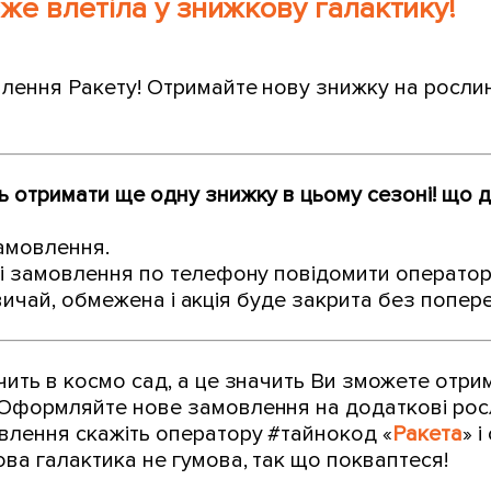
же влетіла у знижкову галактику!
лення Ракету! Отримайте нову знижку на рослин
ь отримати ще одну знижку в цьому сезоні! що д
амовлення.
і замовлення по телефону повідомити оператор
зазвичай, обмежена і акція буде закрита без попе
чить в космо сад, а це значить Ви зможете отр
Оформляйте нове замовлення на додаткові росли
влення скажіть оператору #тайнокод «
Ракета
» 
ва галактика не гумова, так що покваптеся!