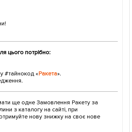
и!
ля цього потрібно:
у #тайнокод «
Ракета
».
редження.
имати ще одне Замовлення Ракету за
ни з каталогу на сайті, при
і отримуйте нову знижку на своє нове