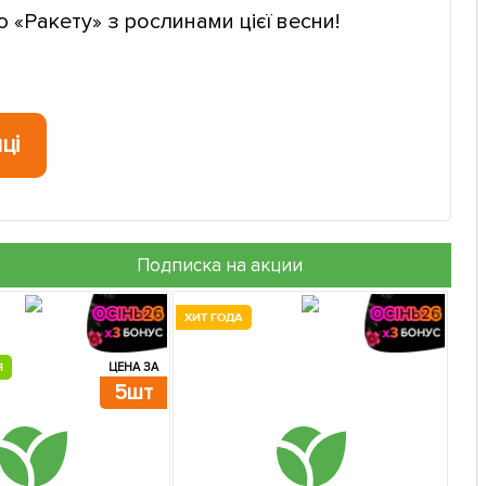
«Ракету» з рослинами цієї весни!
ці
Подписка на акции
ХИТ ГОДА
Я
ЦЕНА ЗА
5шт