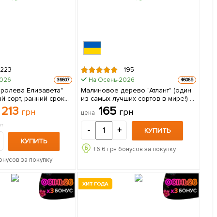
223
195
2026
На Осень-2026
36607
46065
оролева Елизавета"
Малиновое дерево "Атлант" (один
й сорт, ранний срок
из самых лучших сортов в мире!) 1
созревания) 5 шт в упаковке
шт в упаковке
213
165
грн
грн
цена
шт
-
+
КУПИТЬ
КУПИТЬ
+
6.6
грн бонусов за покупку
онусов за покупку
ХИТ ГОДА