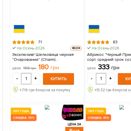
71
83
На Осень-2026
На Осень-2026
48234
Эксклюзив! Шелковица черная
Абрикос "Черный Прин
"Очарование" (Charm)
сорт, средний срок соз
(премиальный крупноплодный
саженец в упаковке
180
333
грн
грн
199
цена
цена
грн
сорт, болезнеустойчивая) 1
саженец в упаковке
-
+
-
+
КУПИТЬ
КУ
+
7.16
грн бонусов за покупку
+
13.32
грн бонусов з
ХИТ ГОДА
ХИТ ГОДА
СКИДКА -15%
СКИДКА -15%
ЦЕНА ЗА