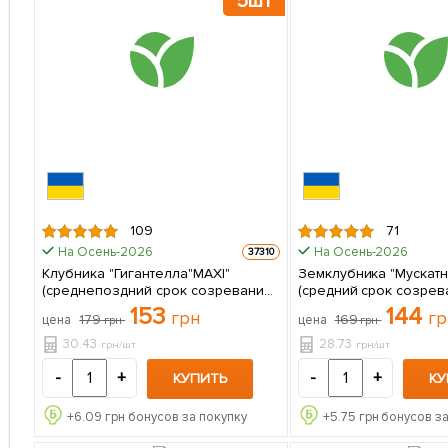
5шт
109
71
На Осень-2026
На Осень-2026
37310
Клубника "Гигантелла"MAXI"
Земклубника "Мускатн
(среднепоздний срок созревания,
(средний срок созрев
крупноплодный сорт) 5 шт в
не подвержены гниен
153
144
грн
гр
179
169
цена
цена
грн
грн
упаковке
30.43
28.73
грн/шт
грн/шт
-
+
-
+
КУПИТЬ
КУ
+
6.09
грн бонусов за покупку
+
5.75
грн бонусов за