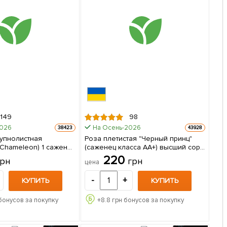
149
98
2026
На Осень-2026
38423
43928
рупнолистная
Роза плетистая "Черный принц"
eleon) 1 саженец
(саженец класса АА+) высший сорт
1 шт в упаковке
220
грн
грн
цена
-
+
КУПИТЬ
КУПИТЬ
бонусов за покупку
+
8.8
грн бонусов за покупку