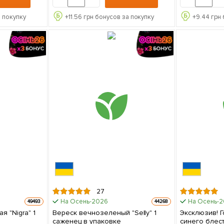
 покупку
+
11.56
грн бонусов за покупку
+
9.44
грн 
27
На Осень-2026
На Осень-
49493
44268
 "Nigra" 1
Вереск вечнозеленый "Selly" 1
Эксклюзив! 
саженец в упаковке
синего блес