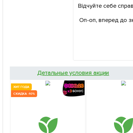
Відчуйте себе спра
Оп-оп, вперед до з
Детальные условия акции
ХИТ ГОДА
СКИДКА -10%