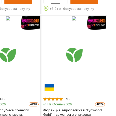
бонусов за покупку
+
9.2
грн бонусов за покупку
66
16
2026
На Осень-2026
47687
44204
Голубика сочного
Форзиция европейская "Lynwood
тящего цвета
Gold" 1 саженец в упаковке