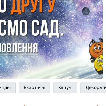
Ягідні
Екзотичні
Квітучі
Декорати