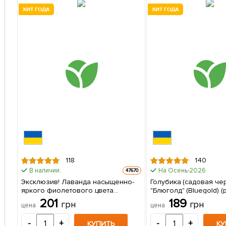
ХИТ ГОДА
ХИТ ГОДА
118
140
В наличии.
На Осень-2026
47670
Эксклюзив! Лаванда насыщенно-
Голубика (садовая че
яркого фиолетового цвета
"Блюголд" (Bluegold) 
"Матильда" (Matilda) (премиальный,
созревания, зимостой
201
189
грн
грн
цена
цена
вечнозеленый, морозостойкий
устойчивый к болезням
сорт) 1 саженец в упаковке
саженец в упаковке
-
+
-
+
КУПИТЬ
КУ