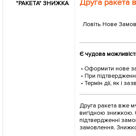
Друга ракета в
"РАКЕТА" ЗНИЖКА
Ловіть Нове Замов
Є чудова можливіст
• Оформити нове з
• При підтвердженн
• Термін дії, як і 
Друга ракета вже м
вигідною знижкою. 
підтвердженні замо
замовлення. Знижко