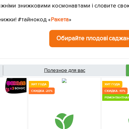
вжніми знижковими космонавтами і словите свою 
нижки! #тайнокод «
Ракета
»
Обирайте плодові саджан
Полезное для вас
ХИТ ГОДА
ХИТ ГОДА
СКИДКА -20%
СКИДКА -10%
РЕМОНТАНТНА