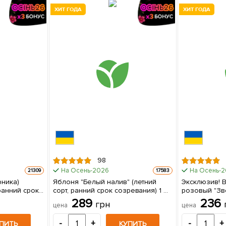
ХИТ ГОДА
ХИТ ГОДА
98
На Осень-2026
На Осень-
21309
17583
рника)
Яблоня "Белый налив" (летний
Эксклюзив! 
(ранний срок
сорт, ранний срок созревания) 1 шт
розовый "Зв
кий и
в упаковке
(премиальный
289
236
грн
цена
цена
 сорт) 1
морозостойк
сладк
-
+
-
+
ПИТЬ
КУПИТЬ