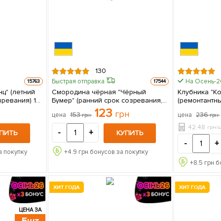
130
Быстрая отправка
На Осень-
15763
17544
ц" (летний
Смородина чёрная "Чёрный
Клубника "К
ревания) 1
Бумер" (ранний срок созревания,
(ремонтантны
вкус один из лучших среди
123
грн
153
236
цена
цена
грн
грн
крупноплодных) 1 саженец в
упаковке
42.48
грн/
-
+
ПИТЬ
КУПИТЬ
-
+
а покупку
+
4.9
грн бонусов за покупку
+
8.5
грн б
ХИТ ГОДА
ХИТ ГОДА
ЦЕНА ЗА