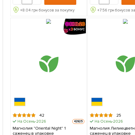
+
8.04
грн бонусов за покупку
+
7.56
грн бонусов за
42
25
На Осень-2026
На Осень-2026
42925
Магнолия "Oriental Night" 1
Магнолия Лилиецветная
саженец в упаковке
саженец в упаковке