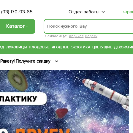
 (93) 170-93-65
Отдел заботы
Фра
Каталог
Сейчас ищут:
Абрикос
Вереск
АД
ЛУКОВИЦЫ
ПЛОДОВЫЕ
ЯГОДНЫЕ
ЭКЗОТИКА
ЦВЕТУЩИЕ
ДЕКОРАТИ
Ракету! Получите скидку