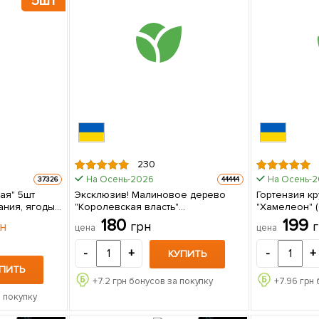
5шт
230
На Осень-2026
На Осень-
37326
44444
ая" 5шт
Эксклюзив! Малиновое дерево
Гортензия к
ания, ягоды
"Королевская власть"
"Хамелеон" (Cham
ию)
(премиальный сорт) 1 шт в
в упаковке
180
199
н
грн
цена
цена
упаковке
-
+
-
+
КУПИТЬ
ПИТЬ
+
7.2
грн бонусов за покупку
+
7.96
грн 
 покупку