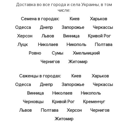
Доставка во все города и села Украины, в том
числе:
Семена в городах:
Киев
Харьков
Одесса
Днепр
Запорожье
Черкассы
Херсон
Львов
Винница
Кривой Рог
Луцк
Николаев
Никополь
Полтава
Ровно
Сумы
Хмельницкий
Чернигов
Житомир
Саженцы в городах:
Киев
Харьков
Одесса
Днепр
Запорожье
Черкассы
Винница
Николаев
Никополь
Черновцы
Кривой Рог
Кременчуг
Львов
Полтава
Херсон
Чернигов
Житомир