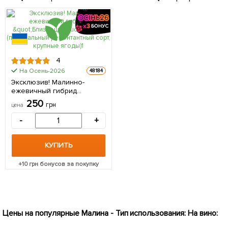
4
На Осень-2026
48184
Эксклюзив! Малинно-
ежевичный гибрид
"Близнецы" (Twins)
250
грн
цена
(премиальный
ремонтантный сорт,
-
+
крупные ягоды)
(Корневище) 1 шт в
упаковке
КУПИТЬ
+
10
грн бонусов за покупку
Цены на популярные Малина - Тип использования: На вино: