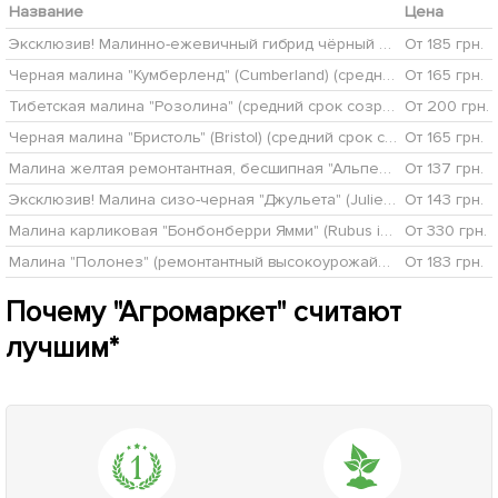
Название
Цена
Эксклюзив! Малинно-ежевичный гибрид чёрный с глянцевым блеском "Роскошный блюз" (Luxury Blues) (премиальный крупноплодный сорт)
От 185 грн.
Черная малина "Кумберленд" (Cumberland) (среднего срока созревания)
От 165 грн.
Тибетская малина "Розолина" (средний срок созревания, дает очень крупные вкусные плоды)
От 200 грн.
Черная малина "Бристоль" (Bristol) (средний срок созревания)
От 165 грн.
Малина желтая ремонтантная, бесшипная "Альпен Голд" (среднеранний срок созревания, крупноплодный сорт)
От 137 грн.
Эксклюзив! Малина сизо-черная "Джульета" (Juliet) (премиальный высокоурожайный сорт, среднего срока созревания)
От 143 грн.
Малина карликовая "Бонбонберри Ямми" (Rubus idaeus BonBonBerry "Yummy") Нидерланды, вазон П12
От 330 грн.
Малина "Полонез" (ремонтантный высокоурожайный и зимостойкий сорт)
От 183 грн.
Почему "Агромаркет" считают
лучшим*