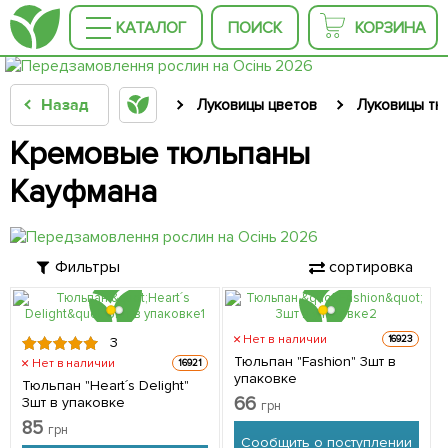
КАТАЛОГ
ПОИСК
КОРЗИНА
Назад
Луковицы цветов
Луковицы тю
Кремовые тюльпаны
Кауфмана
Фильтры
сортировка
Нет в наличии
16923
3
Тюльпан "Fashion" 3шт в
Нет в наличии
16921
упаковке
Тюльпан "Heart´s Delight"
66
3шт в упаковке
грн
85
грн
Сообщить о поступлении