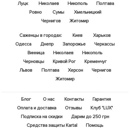
Луцк
Николаев
Никополь
Полтава
Ровно
Сумы
Хмельницкий
Чернигов
Житомир
Саженцы в городах:
Киев
Харьков
Одесса
Днепр
Запорожье
Черкассы
Винница
Николаев
Никополь
Черновцы
Кривой Рог
Кременчуг
Львов
Полтава
Херсон
Чернигов
Житомир
Блог
О нас
Контакты
Гарантия
Оплата и доставка
Отзывы
Клуб "LUX"
Подписка на скидки
Дарим до 250 грн
Средства защиты Kartal
Помощь