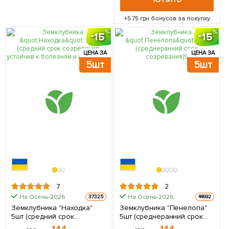
+
5.75
грн бонусов за покупку
15
15
ЦЕНА ЗА
ЦЕНА ЗА
5шт
5шт
7
2
На Осень-2026
На Осень-2026
37325
44692
Земклубника "Находка"
Земклубника "Пенелопа"
5шт (средний срок
5шт (среднеранний срок
созревания, устойчив к
созревания)