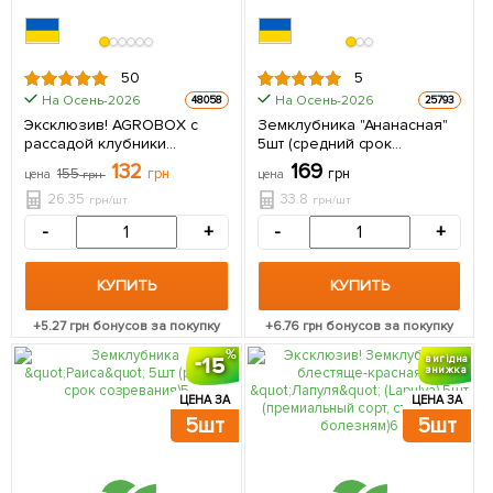
50
5
На Осень-2026
На Осень-2026
48058
25793
Эксклюзив! AGROBOX с
Земклубника "Ананасная"
рассадой клубники
5шт (средний срок
королевского вкуса 5 шт в
созревания)
132
169
155
грн
грн
цена
грн
цена
упаковке
26.35
33.8
грн/шт
грн/шт
-
+
-
+
КУПИТЬ
КУПИТЬ
+
5.27
грн бонусов за покупку
+
6.76
грн бонусов за покупку
15
вигідна
знижка
ЦЕНА ЗА
ЦЕНА ЗА
5шт
5шт