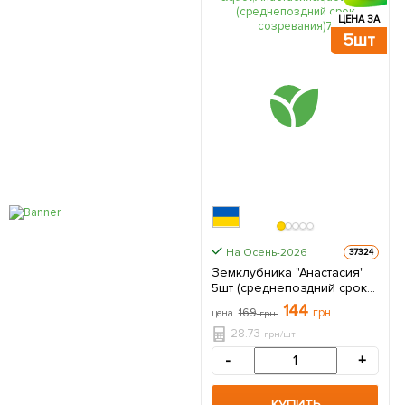
ЦЕНА ЗА
5шт
На Осень-2026
37324
Земклубника "Анастасия"
5шт (среднепоздний срок
созревания)
144
169
грн
цена
грн
28.73
грн/шт
-
+
КУПИТЬ