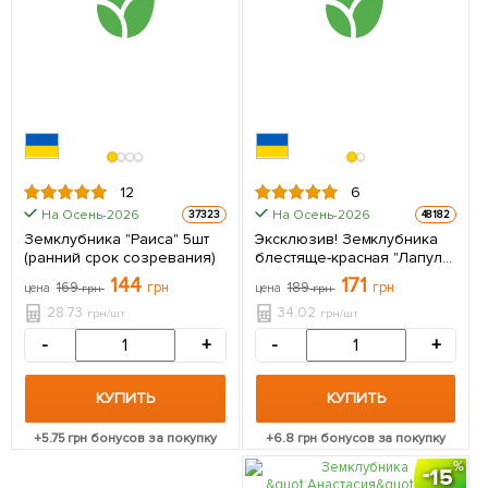
12
6
На Осень-2026
На Осень-2026
37323
48182
Земклубника "Раиса" 5шт
Эксклюзив! Земклубника
(ранний срок созревания)
блестяще-красная "Лапуля"
(Lapulya) 5шт (премиальный
144
171
169
грн
189
грн
цена
грн
цена
грн
сорт, стойкая к болезням)
28.73
34.02
грн/шт
грн/шт
-
+
-
+
КУПИТЬ
КУПИТЬ
+
5.75
грн бонусов за покупку
+
6.8
грн бонусов за покупку
15