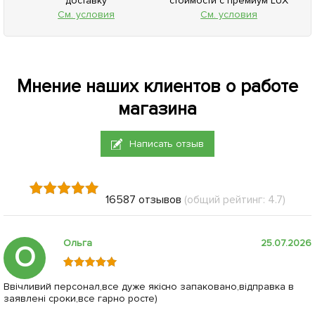
доставку
стоимости с премиум LUX
См. условия
См. условия
Мнение наших клиентов о работе
магазина
Написать отзыв
16587 отзывов
(общий рейтинг: 4.7)
Ольга
25.07.2026
О
Ввічливий персонал,все дуже якісно запаковано,відправка в
заявлені сроки,все гарно росте)