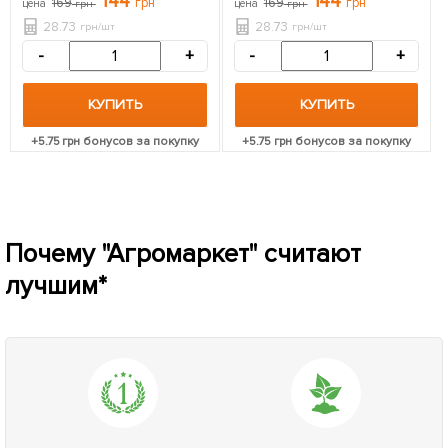
144
144
169
грн
169
грн
цена
грн
цена
грн
болезням и морозам)
28.73
28.73
грн/шт
грн/шт
-
+
-
+
КУПИТЬ
КУПИТЬ
+
5.75
грн бонусов за покупку
+
5.75
грн бонусов за покупку
Почему "Агромаркет" считают
лучшим*