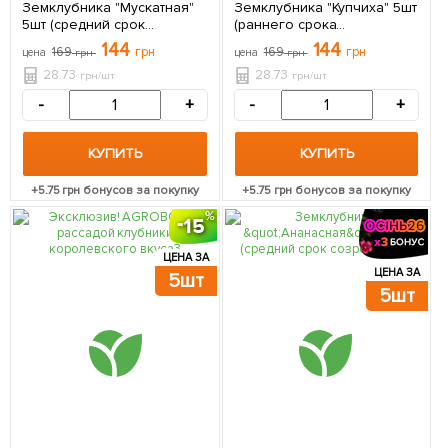
Земклубника "Мускатная"
Земклубника "Купчиха" 5шт
5шт (средний срок
(раннего срока
созревания, ягоды не
созревания, сорт устойчив
144
144
169
грн
169
грн
цена
грн
цена
грн
подвержены гниению)
к болезням)
28.73
28.73
грн/шт
грн/шт
-
+
-
+
КУПИТЬ
КУПИТЬ
+
5.75
грн бонусов за покупку
+
5.75
грн бонусов за покупку
15
ЦЕНА ЗА
ЦЕНА ЗА
5шт
5шт