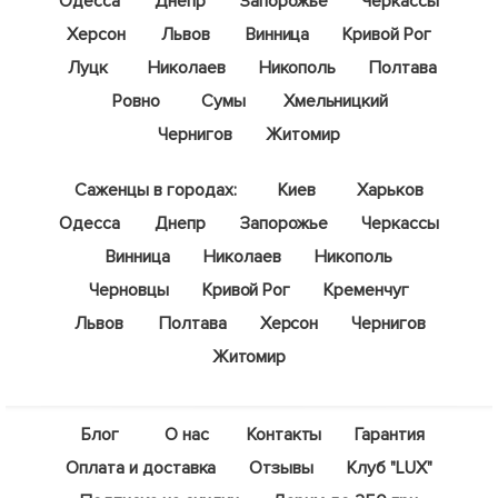
Одесса
Днепр
Запорожье
Черкассы
Херсон
Львов
Винница
Кривой Рог
Луцк
Николаев
Никополь
Полтава
Ровно
Сумы
Хмельницкий
Чернигов
Житомир
Саженцы в городах:
Киев
Харьков
Одесса
Днепр
Запорожье
Черкассы
Винница
Николаев
Никополь
Черновцы
Кривой Рог
Кременчуг
Львов
Полтава
Херсон
Чернигов
Житомир
Блог
О нас
Контакты
Гарантия
Оплата и доставка
Отзывы
Клуб "LUX"