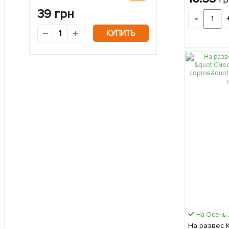
39
грн
-
КУПИТЬ
На Осень
На развес 