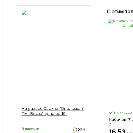
С этим то
На развес Свекла "Опольская"
В наличии.
ТМ "Весна" цена за 10г
Кабачок "Ле
2г
В наличии.
22211
16.53
гр