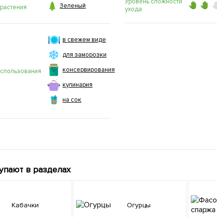
Уровень сложности

Зеленый
 растения
ухода
в свежем виде
для заморозки
консервирования
использования
кулинария
на сок
упают в разделах
Кабачки
Огурцы