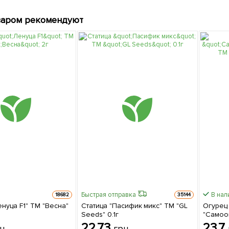
варом рекомендуют
Быстрая отправка
В нал
18682
35144
нуца F1" ТМ "Весна"
Статица "Пасифик микс" ТМ "GL
Огурец
Seeds" 0.1г
"Самоо
"Весна
22.73
23.7
н
грн