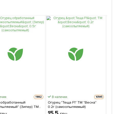
ичии.
В наличии.
11862
10545
 обработанный
Огурец "Теща F1" ТМ "Весна"
Ма
пыляемый" (Зипер) ТМ
0.2г (самоопыляемый)
"Ве
" 0.5г (самоопыляемый)
15.5
1
грн
грн