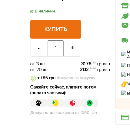
В наличии.
КУПИТЬ
-
+
М
А
от 3 шт
31.76
39
грн/шт
П
от 20 шт
21.12
31.76
грн/шт
Н
+ 1.56 грн
бонусов за покупку
У
Сажайте сейчас, платите потом
(оплата частями):
M
Доступно для заказов от 1000 грн.