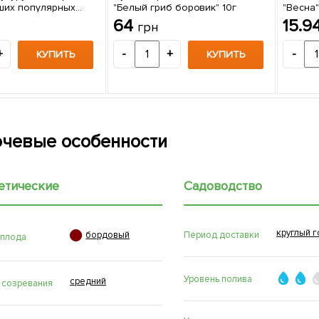
ших популярных
"Белый гриб боровик" 10г
"Весна"
"Весна" цена за 40г
64
15.9
грн
+
-
+
-
КУПИТЬ
КУПИТЬ
чевые особенности
етические
Садоводство
круглый г

Период доставки
бордовый
 плода
Уровень полива
средний
 созревания