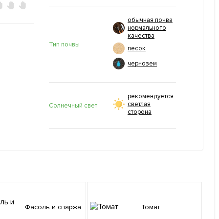
обычная почва
нормального
качества
Тип почвы
песок
чернозем
рекомендуется
светлая
Солнечный свет
сторона
Фасоль и спаржа
Томат