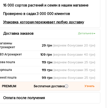
16 000 сортов растений и семян в нашем магазине
Проверено в садах 3 000 000 клиентов
Упаковка, которая переживает любую доставку
Доставка заказов
Детальнее
→
агазины
29 грн
(вернем
бонусами
20
грн)
громаркет
109 грн
(вернем
бонусами
40
грн)
ВЗ Агромаркет
119 грн
(вернем
бонусами
25
грн)
ова пошта
119 грн
(вернем
бонусами
35
грн)
крпошта
99 грн
(вернем
бонусами
25
грн)
eest пошта
PREMIUM
Бесплатная доставка
Узнать
Оплата после получения