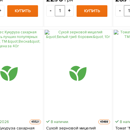
+
-
+
-
КУПИТЬ
КУПИТЬ
-2026
В наличии.
В нал
45521
45488
Кукуруза сахарная
Сухой зерновой мицелий
Томат 