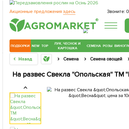
Акционные предложения
здесь
Звоните:
0
®
ЛУК, ЧЕСНОК И
ПОДБОРКИ
NEW
TOP
СЕМЕНА
РОЗЫ
ВИНОГР
КАРТОШКА
Назад
Семена
Семена овощей
На развес Свекла "Опольская" ТМ "В