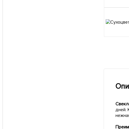
Опи
Свекл
дней. 
нежна
Преим