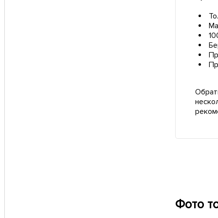
То
Ма
10
Бе
Пр
Пр
Обрат
неско
реком
Фото т