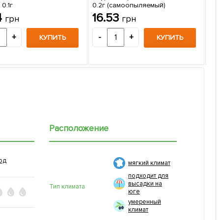
 0.1г
0.2г (самоопыляемый)
Са
4
16.53
грн
грн
кор
1
+
-
+
КУПИТЬ
КУПИТЬ
-
Расположение
од
мягкий климат
подходит для
высадки на
Тип климата
юге
умеренный
климат