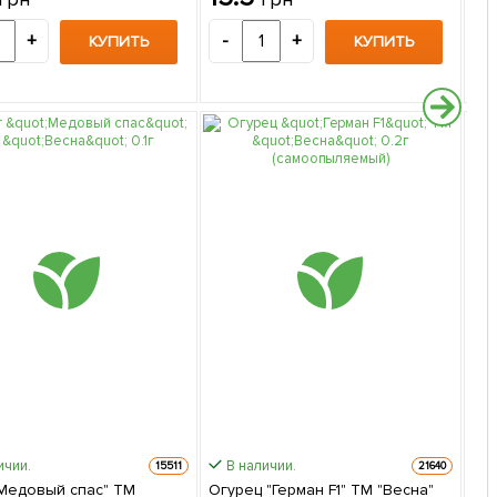
+
-
+
-
КУПИТЬ
КУПИТЬ
ичии.
В наличии.
15511
21640
"Медовый спас" ТМ
Огурец "Герман F1" ТМ "Весна"