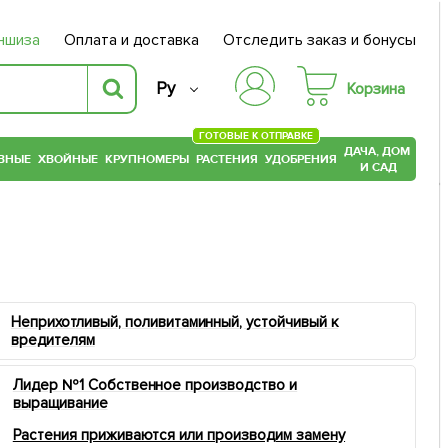
ншиза
Оплата и доставка
Отследить заказ и бонусы
Ру
Корзина
ГОТОВЫЕ К ОТПРАВКЕ
ДАЧА, ДОМ
ВНЫЕ
ХВОЙНЫЕ
КРУПНОМЕРЫ
РАСТЕНИЯ
УДОБРЕНИЯ
И САД
Неприхотливый, поливитаминный, устойчивый к
вредителям
Лидер №1 Собственное производство и
выращивание
Растения приживаются или производим замену