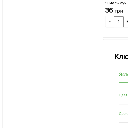
"Смесь луч
сортов" ТМ 
36
грн
-
Клю
Эст
Цвет
Срок