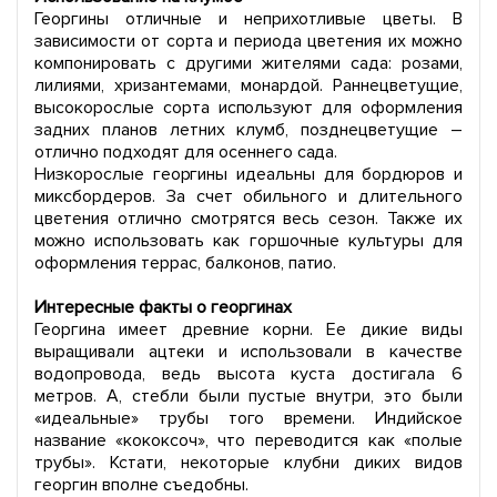
Георгины отличные и неприхотливые цветы. В
зависимости от сорта и периода цветения их можно
компонировать с другими жителями сада: розами,
лилиями, хризантемами, монардой. Раннецветущие,
высокорослые сорта используют для оформления
задних планов летних клумб, позднецветущие –
отлично подходят для осеннего сада.
Низкорослые георгины идеальны для бордюров и
миксбордеров. За счет обильного и длительного
цветения отлично смотрятся весь сезон. Также их
можно использовать как горшочные культуры для
оформления террас, балконов, патио.
Интересные факты о георгинах
Георгина имеет древние корни. Ее дикие виды
выращивали ацтеки и использовали в качестве
водопровода, ведь высота куста достигала 6
метров. А, стебли были пустые внутри, это были
«идеальные» трубы того времени. Индийское
название «кококсоч», что переводится как «полые
трубы». Кстати, некоторые клубни диких видов
георгин вполне съедобны.