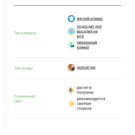
мягкий климат
подходит для
высадки на
Тип климата
юге
умеренный
климат
любой тип
Тип почвы
растет в
полутени
Солнечный
рекомендуется
свет
светлая
сторона