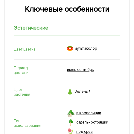
Ключевые особенности
Эстетические

мультиколор
Цвет цветка
Период
июль-сентябрь
цветения
Цвет

Зеленый
растения
в композиции
Тип
отдельностоящий
использования
под срез