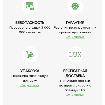
БЕЗОПАСНОСТЬ
ГАРАНТИЯ
Проверено в садах 3 000
Растения приживаются или
000 клиентов
производим замену
См. условия
УПАКОВКА
БЕСПЛАТНАЯ
ДОСТАВКА
Переживающая любую
доставку
Получайте полный
См. условия
возврат стоимости с
премиум LUX
См. условия