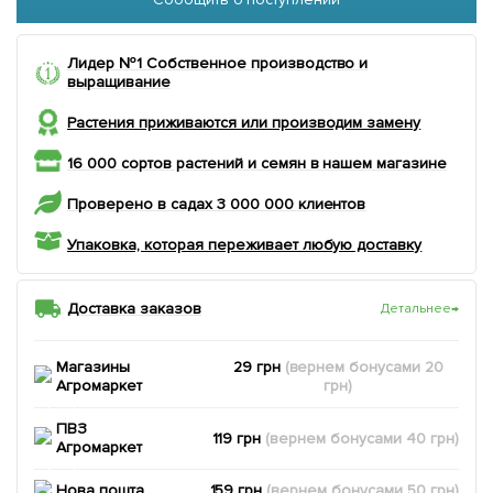
Лидер №1 Собственное производство и
выращивание
Растения приживаются или производим замену
16 000 сортов растений и семян в нашем магазине
Проверено в садах 3 000 000 клиентов
Упаковка, которая переживает любую доставку
Доставка заказов
Детальнее
→
Магазины
29 грн
(вернем
бонусами
20
Агромаркет
грн)
ПВЗ
119 грн
(вернем
бонусами
40
грн)
Агромаркет
Нова пошта
159 грн
(вернем
бонусами
50
грн)