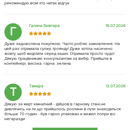
рекомендую всім хто читає відгук
Галина Бовгира
16.07.2026
Г
Дуже задоволена покупкою. Часто роблю замовлення. На
цей раз отримала супер троянду! Дуже хотіла насичено
жовту, щоб виділити серед інших. Отримала просто чудо!
Дякую працівникам, консультантам за вибір. Прийшла в
контейнері, висока, гарна, зелена.
Тамара
12.07.2026
Т
Дякую за мирт кімнатний - дійшов в гарному стані,не
дивлячись на те,що прийшлось рослини в пути знаходиться
більше 70 годин - був гарно упакован и вижил попри всі
негаразди