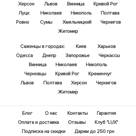
Херсон
Львов
Винница
Кривой Рог
Луцк
Николаев
Никополь
Полтава
Ровно
Сумы
Хмельницкий
Чернигов
Житомир
Саженцы в городах:
Киев
Харьков
Одесса
Днепр
Запорожье
Черкассы
Винница
Николаев
Никополь
Черновцы
Кривой Рог
Кременчуг
Львов
Полтава
Херсон
Чернигов
Житомир
Блог
О нас
Контакты
Гарантия
Оплата и доставка
Отзывы
Клуб "LUX"
Подписка на скидки
Дарим до 250 грн