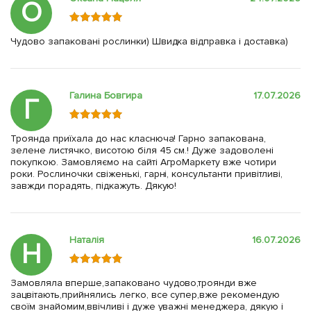
О
Чудово запаковані рослинки) Швидка відправка і доставка)
Галина Бовгира
17.07.2026
Г
Троянда приїхала до нас класнюча! Гарно запакована,
зелене листячко, висотою біля 45 см.! Дуже задоволені
покупкою. Замовляємо на сайті АгроМаркету вже чотири
роки. Рослиночки свіженькі, гарні, консультанти привітливі,
завжди порадять, підкажуть. Дякую!
Наталія
16.07.2026
Н
Замовляла вперше,запаковано чудово,троянди вже
зацвітають,прийнялись легко, все супер,вже рекомендую
своїм знайомим,ввічливі і дуже уважні менеджера, дякую і