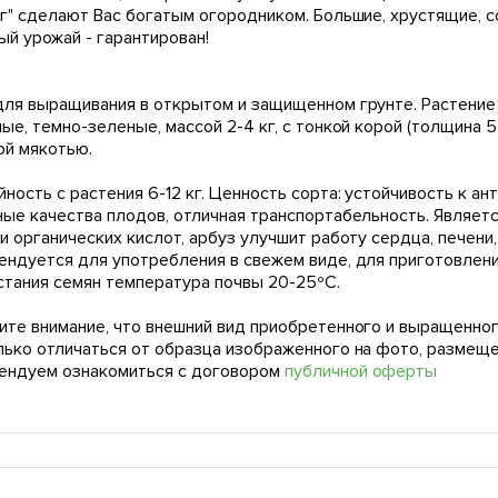
ог" сделают Вас богатым огородником. Большие, хрустящие, с
й урожай - гарантирован!
для выращивания в открытом и защищенном грунте. Растение 
ые, темно-зеленые, массой 2-4 кг, с тонкой корой (толщина 5
ой мякотью.
ность с растения 6-12 кг. Ценность сорта: устойчивость к ан
ные качества плодов, отличная транспортабельность. Являетс
и органических кислот, арбуз улучшит работу сердца, печени
ендуется для употребления в свежем виде, для приготовлени
стания семян температура почвы 20-25ºС.
ите внимание, что внешний вид приобретенного и выращенног
лько отличаться от образца изображенного на фото, размещ
ендуем ознакомиться с договором
публичной оферты