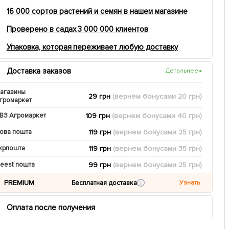
16 000 сортов растений и семян в нашем магазине
Проверено в садах 3 000 000 клиентов
Упаковка, которая переживает любую доставку
Доставка заказов
Детальнее
→
агазины
29 грн
(вернем
бонусами
20
грн)
громаркет
109 грн
(вернем
бонусами
40
грн)
ВЗ Агромаркет
119 грн
(вернем
бонусами
25
грн)
ова пошта
119 грн
(вернем
бонусами
35
грн)
крпошта
99 грн
(вернем
бонусами
25
грн)
eest пошта
PREMIUM
Бесплатная доставка
Узнать
Оплата после получения