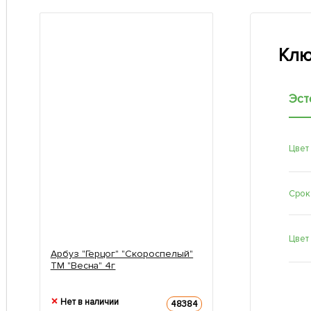
Клю
Эст
Цвет
Срок
Цвет
Арбуз "Герцог" "Скороспелый"
ТМ "Весна" 4г
Нет в наличии
48384