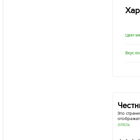
Хар
Цвет м
Вкус п
Честн
Это стран
отображат
здесь