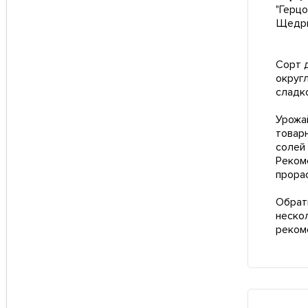
"Герц
Щедры
Сорт 
округл
сладк
Урожай
товар
солей 
Реком
прора
Обрат
неско
реком