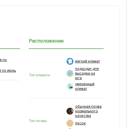
Расположение
я по
мягкий климат
подходит для
я по июнь
высадки на
Тип климата
юге
умеренный
климат
обычная почва
нормального
качества
Тип почвы
песок