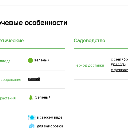
чевые особенности
етические
Садоводство
с сентябр

зелёный
 плода
декабрь
Период доставки
с феврал
ранний
 созревания

Зеленый
 растения
в свежем виде
для заморозки