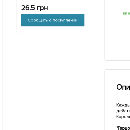
26.5
грн
Тип 
Сообщить о поступлении
Опи
Каждый
действ
Королю
"Герцо