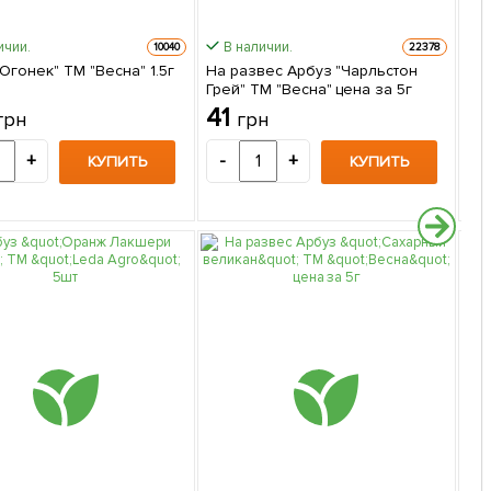
ичии.
В наличии.
10040
22378
Огонек" ТМ "Весна" 1.5г
На развес Арбуз "Чарльстон
Ар
Грей" ТМ "Весна" цена за 5г
пак
41
2
грн
грн
+
-
+
-
КУПИТЬ
КУПИТЬ