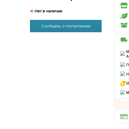
Нет в наличии
Сообщить о поступлении
М
А
П
Н
У
M