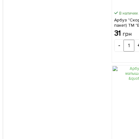
В наличии.
Арбуз "Ско
пакет) ТМ "
31
грн
-