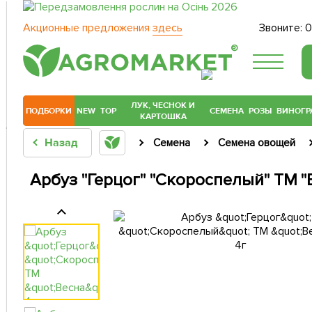
Акционные предложения
здесь
Звоните:
0
®
ЛУК, ЧЕСНОК И
ПОДБОРКИ
NEW
TOP
СЕМЕНА
РОЗЫ
ВИНОГР
КАРТОШКА
Назад
Семена
Семена овощей
Арбуз "Герцог" "Скороспелый" ТМ "