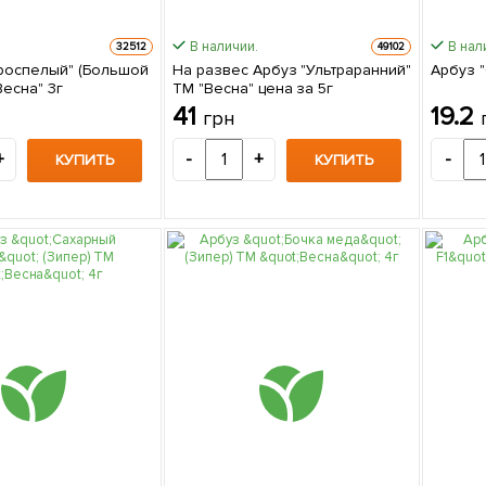
В наличии.
В нал
32512
49102
роспелый" (Большой
На развес Арбуз "Ультраранний"
Арбуз "
Весна" 3г
ТМ "Весна" цена за 5г
41
19.2
грн
+
-
+
-
КУПИТЬ
КУПИТЬ