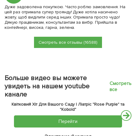
Дуже задоволена покупкою. Часто роблю замовлення. На
цей раз отримала супер троянду! Дуже хотіла насичено
жовту, щоб виділити серед інших. Отримала просто чудо!
Дякую працівникам, консультантам за вибір. Прийшла в
контейнері, висока, гарна, зелена.
Смотреть все отзывы (16588)
Больше видео вы можете
Смотреть
увидеть на нашем youtube
все
канале
Квітковий Хіт Для Вашого Саду | Ліатріс "Rose Purple" та
"Kobold"
Перейти