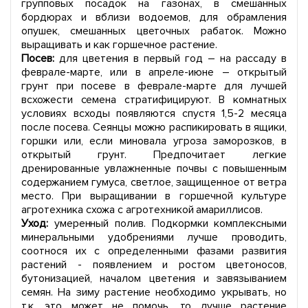
групповых посадок на газонах, в смешанных
бордюрах и вблизи водоемов, для обрамления
опушек, смешанных цветочных рабаток. Можно
выращивать и как горшечное растение.
Посев
:
для цветения в первый год – на рассаду в
феврале-марте, или в апреле-июне – открытый
грунт при посеве в феврале-марте для лучшей
всхожести семена стратифицируют. В комнатных
условиях всходы появляются спустя 1,5-2 месяца
после посева. Сеянцы можно распикировать в ящики,
горшки или, если миновала угроза заморозков, в
открытый грунт. Предпочитает легкие
дренированные увлажненные почвы с повышенным
содержанием гумуса, светлое, защищенное от ветра
место. При выращивании в горшечной культуре
агротехника схожа с агротехникой амариллисов.
Уход
:
умеренный полив. Подкормки комплексными
минеральными удобрениями лучше проводить,
соотнося их с определенными фазами развития
растений - появлением и ростом цветоносов,
бутонизацией, началом цветения и завязыванием
семян. На зиму растение необходимо укрывать, но
т.к. это может не помочь, то лучше растение