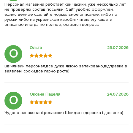
Персонал магазина работает как часики, уже несколько лет
не проверяю состав посылки. Сайт удобно оформлен,
единственное сделайте нормальное описание, либо по
русски либо на украинском каробит читать эту каша, и
описание иногда не полное, остаются вопросы
Ольга
25.07.2026
О
Ввічливий персонал,все дуже якісно запаковано,відправка в
заявлені сроки,все гарно росте)
Оксана Пацеля
24.07.2026
О
Чудово запаковані рослинки) Швидка відправка і доставка)