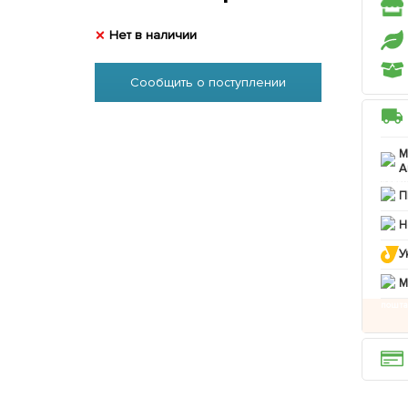
Нет в наличии
Сообщить о поступлении
М
А
П
Н
У
M