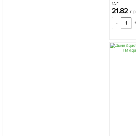
1.5г
21.82
гр
-