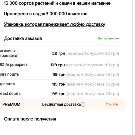
16 000 сортов растений и семян в нашем магазине
Проверено в садах 3 000 000 клиентов
Упаковка, которая переживает любую доставку
Доставка заказов
Детальнее
→
агазины
29 грн
(вернем
бонусами
20
грн)
громаркет
109 грн
(вернем
бонусами
40
грн)
ВЗ Агромаркет
119 грн
(вернем
бонусами
25
грн)
ова пошта
119 грн
(вернем
бонусами
35
грн)
крпошта
99 грн
(вернем
бонусами
25
грн)
eest пошта
PREMIUM
Бесплатная доставка
Узнать
Оплата после получения