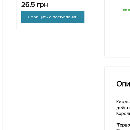
26.5
грн
Тип 
Сообщить о поступлении
Опи
Каждый
действ
Королю
"Герцо