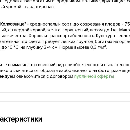
ог" сделают Вас богатым огородником. Большие, хрустящие, с
й урожай - гарантирован!
"Колхозница"
- среднеспелый сорт, до созревания плодов - 7
ый, с твердой коркой, желто - оранжевый, весом до 1 кг. Мяк
вые качества. Хорошая транспортабельность. Культура тепло
вательная до света. Требует легких грунтов, богатых на орг
 до 16 °С, на глубину 3-4 см. Норма высева 0,3 г/м².
ите внимание, что внешний вид приобретенного и выращенног
лько отличаться от образца изображенного на фото, размещ
ендуем ознакомиться с договором
публичной оферты
актеристики