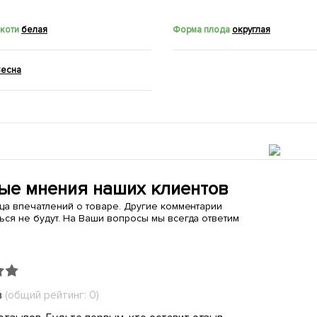
якоти
белая
Форма плода
округлая
Весна
ые мнения наших клиентов
ица впечатлений о товаре. Другие комментарии
ься не будут. На Ваши вопросы мы всегда ответим
в
(общий рейтинг: 0)