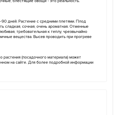
очные, блестящие овощи - это реальность.
5-90 дней. Растение с средними плетями. Плод
оть сладкая, сочная, очень ароматная. Отменные
любивая, требовательная к теплу, чрезвычайно
аничные вещества. Высев проводить при прогреве
о растения (посадочного материала) может
енном на сайте. Для более подробной информации