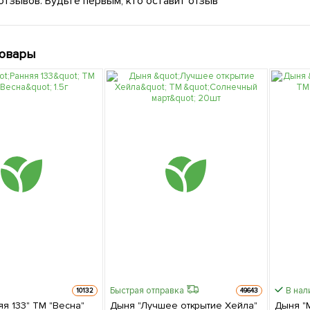
отзывов. Будьте первым, кто оставит отзыв
товары
Быстрая отправка
В нал
10132
49643
я 133" ТМ "Весна"
Дыня "Лучшее открытие Хейла"
Дыня "