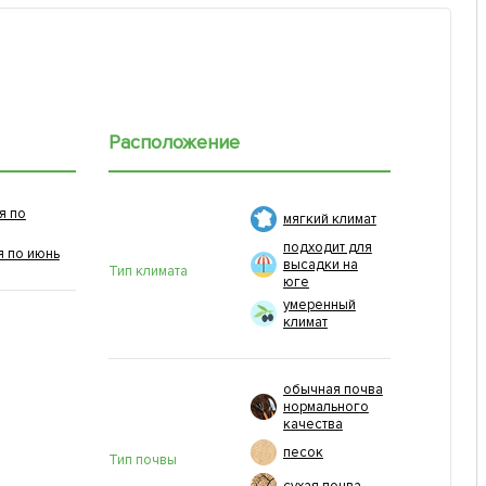
Расположение
я по
мягкий климат
подходит для
я по июнь
высадки на
Тип климата
юге
умеренный
климат
обычная почва
нормального
качества
песок
Тип почвы