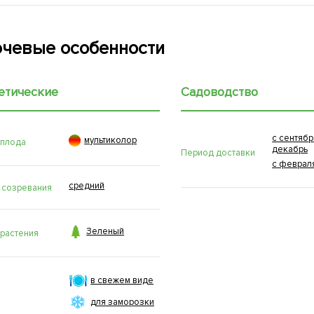
чевые особенности
етические
Садоводство
с сентябр

мультиколор
 плода
декабрь
Период доставки
с феврал
средний
 созревания

Зеленый
 растения
в свежем виде
для заморозки