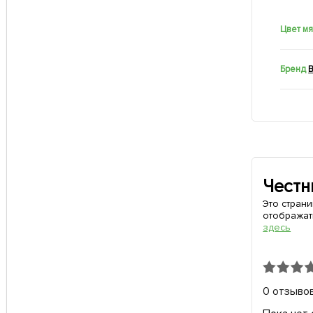
Цвет м
Бренд
Честн
Это стран
отображат
здесь
0 отзыво