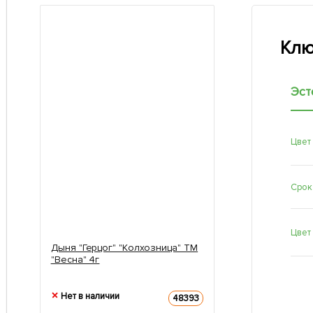
Клю
Эст
Цвет
Срок
Цвет
Дыня "Герцог" "Колхозница" ТМ
"Весна" 4г
Нет в наличии
48393