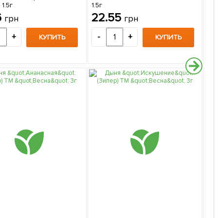
 1.5г
1.5г
"Ве
6
22.55
2
грн
грн
+
-
+
-
КУПИТЬ
КУПИТЬ