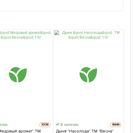
ичии.
В наличии.
Быс
10138
18649
Медовый аромат" ТМ
Дыня "Насолода" ТМ "Весна"
На