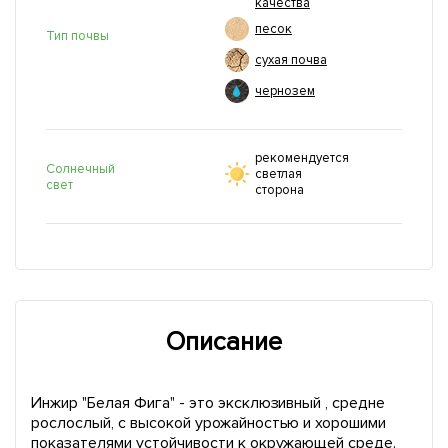
качества
песок
Тип почвы
сухая почва
чернозем
рекомендуется
Солнечный
светлая
свет
сторона
Описание
Инжир "Белая Фига" - это эксклюзивный , средне
рослослый, с высокой урожайностью и хорошими
показателями устойчивости к окружающей среде.