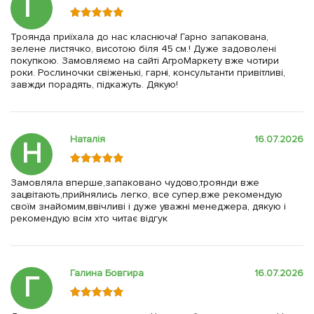
Г
Троянда приїхала до нас класнюча! Гарно запакована,
зелене листячко, висотою біля 45 см.! Дуже задоволені
покупкою. Замовляємо на сайті АгроМаркету вже чотири
роки. Рослиночки свіженькі, гарні, консультанти привітливі,
завжди порадять, підкажуть. Дякую!
Наталія
16.07.2026
Н
Замовляла вперше,запаковано чудово,троянди вже
зацвітають,прийнялись легко, все супер,вже рекомендую
своїм знайомим,ввічливі і дуже уважні менеджера, дякую і
рекомендую всім хто читає відгук
Галина Бовгира
16.07.2026
Г