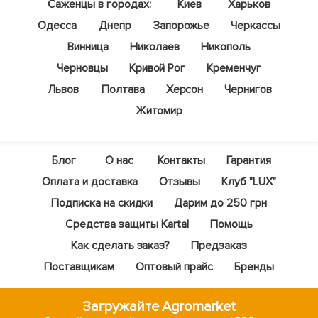
Саженцы в городах:
Киев
Харьков
Одесса
Днепр
Запорожье
Черкассы
Винница
Николаев
Никополь
Черновцы
Кривой Рог
Кременчуг
Львов
Полтава
Херсон
Чернигов
Житомир
Блог
О нас
Контакты
Гарантия
Оплата и доставка
Отзывы
Клуб "LUX"
Подписка на скидки
Дарим до 250 грн
Средства защиты Kartal
Помощь
Как сделать заказ?
Предзаказ
Поставщикам
Оптовый прайс
Бренды
Загружайте Agromarket