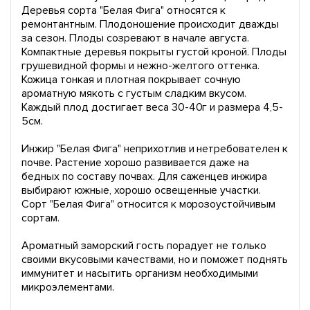
Деревья сорта "Белая Фига" относятся к
ремонтантным. Плодоношение происходит дважды
за сезон. Плоды созревают в начале августа.
Компактные деревья покрыты густой кроной. Плоды
грушевидной формы и нежно-желтого оттенка.
Кожица тонкая и плотная покрывает сочную
ароматную мякоть с густым сладким вкусом.
Каждый плод достигает веса 30-40г и размера 4,5-
5см.
Инжир "Белая Фига" неприхотлив и нетребователен к
почве. Растение хорошо развивается даже на
бедных по составу почвах. Для саженцев инжира
выбирают южные, хорошо освещенные участки.
Сорт "Белая Фига" относится к морозоустойчивым
сортам.
Ароматный заморский гость порадует не только
своими вкусовыми качествами, но и поможет поднять
иммунитет и насытить организм необходимыми
микроэлементами.