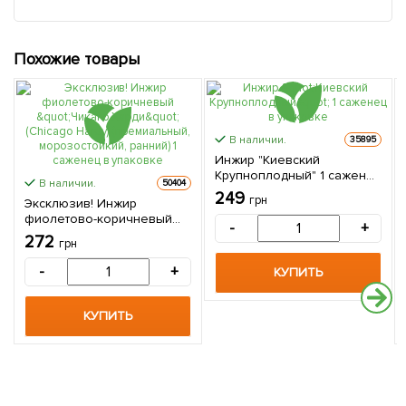
Похожие товары
В наличии.
35895
Инжир "Киевский
Крупноплодный" 1 саженец
В наличии.
50404
в упаковке
249
грн
Эксклюзив! Инжир
фиолетово-коричневый
-
+
"Чикаго Харди" (Chicago
272
грн
Hardy) (премиальный,
морозостойкий, ранний) 1
-
+
КУПИТЬ
саженец в упаковке
КУПИТЬ