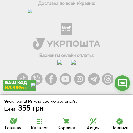
Доставка по всей Украине:
Фейсбук
Телеграм
Вайбер
Інстаграм
Варианты онлайн оплаты:
Онлайн чат
ВАШ КОД
НА 450
грн
Эксклюзив! Инжир светло-зеленый "Белая Фига" (Figue White) (премиальный, двух урожайный, самоплодный сорт)
Agromarket.Copyright © 2013-2026. Все права защищены
355
грн
Цена
Главная
Каталог
Корзина
Акции
Новинки