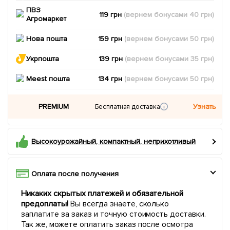
ПВЗ
119 грн
(вернем
бонусами
40
грн)
Агромаркет
Нова пошта
159 грн
(вернем
бонусами
50
грн)
Укрпошта
139 грн
(вернем
бонусами
35
грн)
Meest пошта
134 грн
(вернем
бонусами
50
грн)
PREMIUM
Узнать
Бесплатная доставка
Высокоурожайный, компактный, неприхотливый
Оплата после получения
Никаких скрытых платежей и обязательной
предоплаты!
Вы всегда знаете, сколько
заплатите за заказ и точную стоимость доставки.
Так же, можете оплатить заказ после осмотра