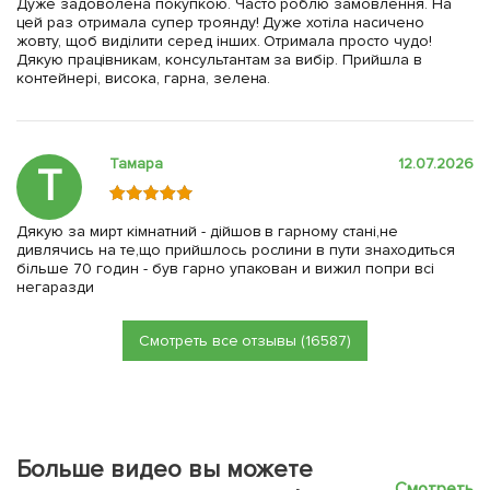
Дуже задоволена покупкою. Часто роблю замовлення. На
цей раз отримала супер троянду! Дуже хотіла насичено
жовту, щоб виділити серед інших. Отримала просто чудо!
Дякую працівникам, консультантам за вибір. Прийшла в
контейнері, висока, гарна, зелена.
Тамара
12.07.2026
Т
Дякую за мирт кімнатний - дійшов в гарному стані,не
дивлячись на те,що прийшлось рослини в пути знаходиться
більше 70 годин - був гарно упакован и вижил попри всі
негаразди
Смотреть все отзывы (16587)
Больше видео вы можете
Смотреть