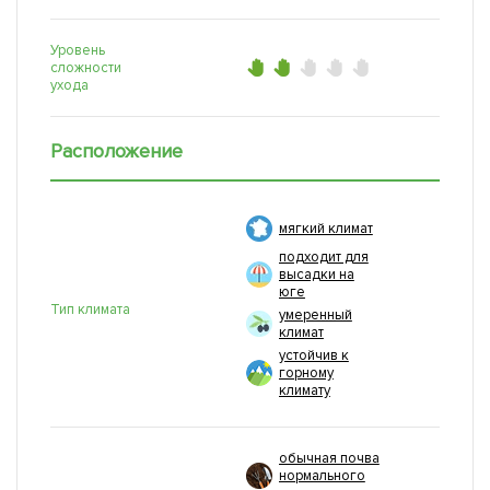
Уровень
сложности
ухода
Расположение
мягкий климат
подходит для
высадки на
юге
Тип климата
умеренный
климат
устойчив к
горному
климату
обычная почва
нормального