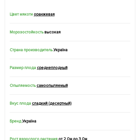
Цвет мякоти
оранжевая
Морозостойкость
высокая
Страна производитель
Україна
Размер плода
среднеплодный
Опыляемость
самоопыляемый
Вкус плода
сладкий (десертный)
Бренд
Україна
Рост взрослого растения
от 2.0м до 3.0м