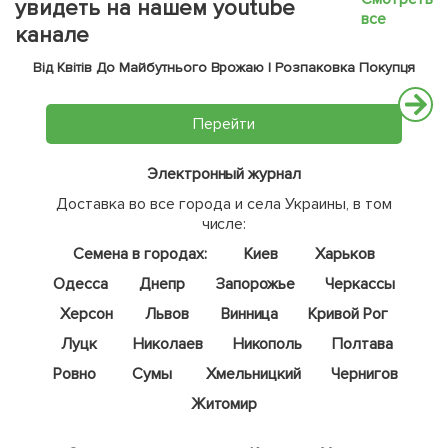
увидеть на нашем youtube
все
канале
Від Квітів До Майбутнього Врожаю | Розпаковка Покупця
Перейти
Электронный журнал
Доставка во все города и села Украины, в том
числе:
Семена в городах:
Киев
Харьков
Одесса
Днепр
Запорожье
Черкассы
Херсон
Львов
Винница
Кривой Рог
Луцк
Николаев
Никополь
Полтава
Ровно
Сумы
Хмельницкий
Чернигов
Житомир