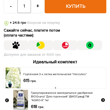
-
+
КУПИТЬ
+ 24.6 грн
бонусов за покупку
Сажайте сейчас, платите потом
(оплата частями):
Доступно для заказов от 1000 грн.
Идеальный комплект
Гортензия 3-х летка метельчатая "Hercules"
615
грн.
ение
Минеральное удобрение BIOHYPER EXTRA
ТМ
"Для гортензий" (Биохайпер Экстра) ТМ
"AGRO-X" 100г
193
грн.