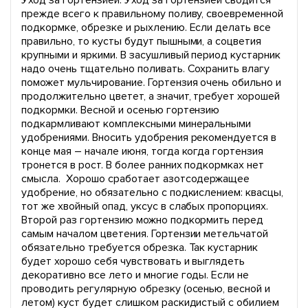
Уход за гортензией: Уход за гортензией сводится
прежде всего к правильному поливу, своевременной
подкормке, обрезке и рыхлению. Если делать все
правильно, то кусты будут пышными, а соцветия
крупными и яркими. В засушливый период кустарник
надо очень тщательно поливать. Сохранить влагу
поможет мульчирование. Гортензия очень обильно и
продолжительно цветет, а значит, требует хорошей
подкормки. Весной и осенью гортензию
подкармливают комплексными минеральными
удобрениями. Вносить удобрения рекомендуется в
конце мая – начале июня, тогда когда гортензия
тронется в рост. В более ранних подкормках нет
смысла. Хорошо сработает азотсодержащее
удобрение, но обязательно с подкислением: квасцы,
тот же хвойный опад, уксус в слабых пропорциях.
Второй раз гортензию можно подкормить перед
самым началом цветения. Гортензии метельчатой
обязательно требуется обрезка. Так кустарник
будет хорошо себя чувствовать и выглядеть
декоративно все лето и многие годы. Если не
проводить регулярную обрезку (осенью, весной и
летом) куст будет слишком раскидистый с обилием