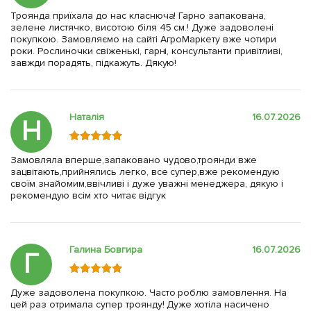
Троянда приїхала до нас класнюча! Гарно запакована,
зелене листячко, висотою біля 45 см.! Дуже задоволені
покупкою. Замовляємо на сайті АгроМаркету вже чотири
роки. Рослиночки свіженькі, гарні, консультанти привітливі,
завжди порадять, підкажуть. Дякую!
Наталія
16.07.2026
Н
Замовляла вперше,запаковано чудово,троянди вже
зацвітають,прийнялись легко, все супер,вже рекомендую
своїм знайомим,ввічливі і дуже уважні менеджера, дякую і
рекомендую всім хто читає відгук
Галина Бовгира
16.07.2026
Г
Дуже задоволена покупкою. Часто роблю замовлення. На
цей раз отримала супер троянду! Дуже хотіла насичено