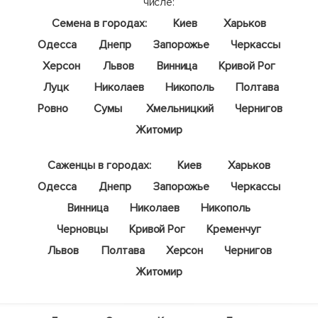
числе:
Семена в городах:
Киев
Харьков
Одесса
Днепр
Запорожье
Черкассы
Херсон
Львов
Винница
Кривой Рог
Луцк
Николаев
Никополь
Полтава
Ровно
Сумы
Хмельницкий
Чернигов
Житомир
Саженцы в городах:
Киев
Харьков
Одесса
Днепр
Запорожье
Черкассы
Винница
Николаев
Никополь
Черновцы
Кривой Рог
Кременчуг
Львов
Полтава
Херсон
Чернигов
Житомир