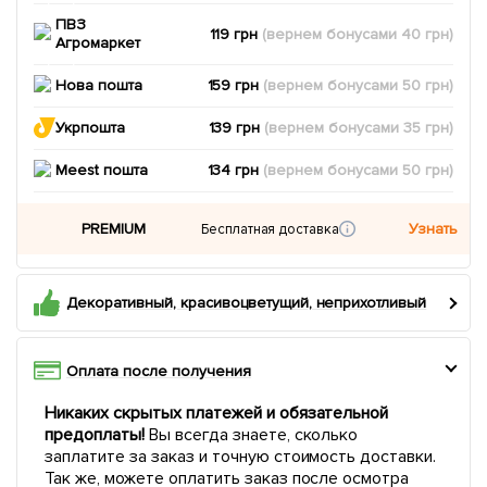
ПВЗ
119 грн
(вернем
бонусами
40
грн)
Агромаркет
Нова пошта
159 грн
(вернем
бонусами
50
грн)
Укрпошта
139 грн
(вернем
бонусами
35
грн)
Meest пошта
134 грн
(вернем
бонусами
50
грн)
PREMIUM
Узнать
Бесплатная доставка
Декоративный, красивоцветущий, неприхотливый
Оплата после получения
Никаких скрытых платежей и обязательной
предоплаты!
Вы всегда знаете, сколько
заплатите за заказ и точную стоимость доставки.
Так же, можете оплатить заказ после осмотра