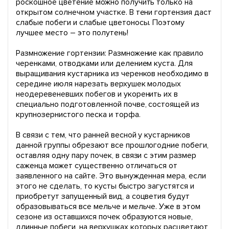
роскошное цветение можно получить только на
открытом солнечном участке. В тени гортензия даст
слабые побеги и слабые цветоносы. Поэтому
лучшее место – это полутень!
Размножение гортензии: Размножение как правило
черенками, отводками или делением куста. Для
выращивания кустарника из черенков необходимо в
середине июля нарезать верхушек молодых
неодеревеневших побегов и укоренить их в
специально подготовленной почве, состоящей из
крупнозернистого песка и торфа.
В связи с тем, что ранней весной у кустарников
данной группы обрезают все прошлогодние побеги,
оставляя одну пару почек, в связи с этим размер
саженца может существенно отличаться от
заявленного на сайте. Это вынужденная мера, если
этого не сделать, то кусты быстро загустятся и
приобретут запущенный вид, а соцветия будут
образовываться все мельче и мельче. Уже в этом
сезоне из оставшихся почек образуются новые,
длинные побеги, на верхушках которых расцветают