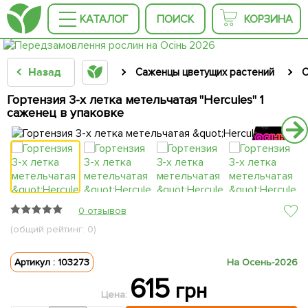
КАТАЛОГ
ПОИСК
КОРЗИНА
Назад
Саженцы цветущих растений
С
Гортензия 3-х летка метельчатая "Hercules" 1
саженец в упаковке
КРУПНОМЕР
КРУПНОМЕР
КРУПНОМЕР
КРУПНОМЕР
КРУПНОМЕР
0 отзывов
(общий рейтинг: 0)
Артикул : 103273
На Осень-2026
615
грн
Цена: