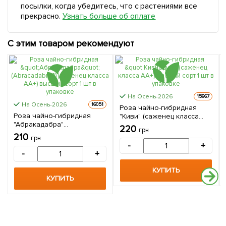
посылки, когда убедитесь, что с растениями все
прекрасно.
Узнать больше об оплате
С этим товаром рекомендуют
На Осень-2026
15967
На Осень-2026
16051
Роза чайно-гибридная
Роза чайно-гибридная
"Киви" (саженец класса
"Абракадабра"
АА+) высший сорт 1 шт в
220
грн
(Abracadabra®) (саженец
упаковке
210
грн
класса АА+) высший сорт 1
-
+
шт в упаковке
-
+
КУПИТЬ
КУПИТЬ