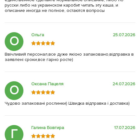
русски либо на украинском каробит читать эту каша, и
описание иногда не полное, остаются вопросы
Ольга
25.07.2026
О
Ввічливий персонал,все дуже якісно запаковано,відправка в
заявлені сроки,все гарно росте)
Оксана Пацеля
24.07.2026
О
Чудово запаковані рослинки) Швидка відправка і доставка)
Галина Бовгира
17.07.2026
Г