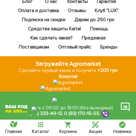
Блог
О нас
Контакты
Гарантия
Оплата и доставка
Отзывы
Клуб "LUX"
Подписка на скидки
Дарим до 250 грн
Средства защиты Kartal
Помощь
Фейсбук
Как сделать заказ?
Предзаказ
Телеграм
Поставщикам
Оптовый прайс
Бренды
Вайбер
Загружайте Agromarket
Інстаграм
Сделайте первый заказ и получите
+200 грн
бонусов!
Онлайн чат
ВАШ КОД
Звоните с 09:00 до 18:00 (без выходных)
НА 450
грн
0 (44) 333-49-12
,
0 (93) 170-15-55
,
0 (48) 708-10-58
,
0 (67) 004-06-36
Магазин «Семена, Все для сада и огорода»
Главная
Каталог
Корзина
Акции
Новинки