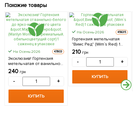
Похожие товары
На Осень-2026
45635
Гортензия метельчатая
"Вимс Ред" (Wim`s Red) 1
саженец в упаковке
210
На Осень-2026
47803
грн
Эксклюзив! Гортензия
-
+
метельчатая от ванильно-
белого до ярко-
240
грн
малинового цвета
КУПИТЬ
"Мэрилин Монро" (Marilyn
-
+
Monroe) (премиальный,
обильноцветущий сорт) 1
саженец в упаковке
КУПИТЬ