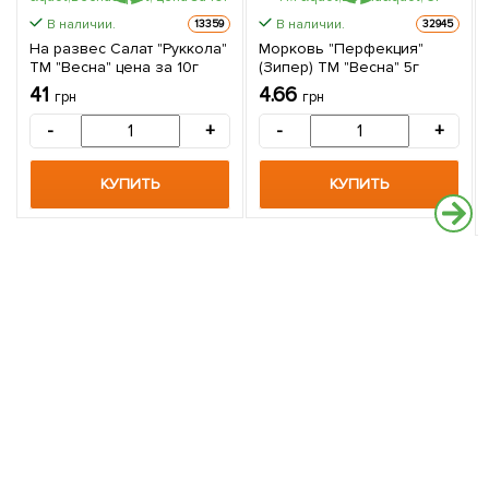
В наличии.
В наличии.
13359
32945
На развес Салат "Руккола"
Морковь "Перфекция"
ТМ "Весна" цена за 10г
(Зипер) ТМ "Весна" 5г
41
4.66
грн
грн
-
+
-
+
КУПИТЬ
КУПИТЬ