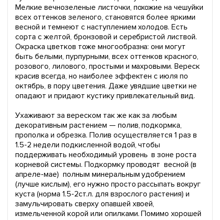
Мелкие вечнозеленые листочки, похожие на чешуйки
всех оттенков зеленого, становятся более яркими
весной и темнеют с наступлением холодов. Есть
сорта с желтой, бронзовой и серебристой листвой.
Окраска цветков тоже многообразна: они могут
быть белыми, пурпурными, всех оттенков красного,
розового, лилового, простыми и махровыми. Вереск
красив всегда, но наиболее эффектен с июля по
октябрь, в пору цветения. Даже увядшие цветки не
опадают и придают кустику привлекательный вид.
Ухаживают за вереском так же как за любым
декоративным растением — полив, подкормка,
прополка и обрезка. Полив осуществляется 1 раз в
1.5-2 недели подкисленной водой, чтобы
поддерживать необходимый уровень в зоне роста
корневой системы. Подкормку проводят весной (в
апреле-мае) полным минеральным удобрением
(лучше кислым), его нужно просто рассыпать вокруг
куста (норма 1.5-2ст.л. для взрослого растения) и
замульчировать сверху опавшей хвоей,
измельченной корой или опилками. Помимо хорошей