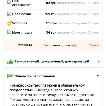
ПВЗ
119 грн
(вернем
бонусами
40
грн)
Агромаркет
Нова пошта
159 грн
(вернем
бонусами
50
грн)
Укрпошта
139 грн
(вернем
бонусами
35
грн)
Meest пошта
134 грн
(вернем
бонусами
50
грн)
PREMIUM
Узнать
Бесплатная доставка
Вечнозеленый, декоративный, долгоцветущий
Оплата после получения
Никаких скрытых платежей и обязательной
предоплаты!
Вы всегда знаете, сколько
заплатите за заказ и точную стоимость доставки.
Так же, можете оплатить заказ после осмотра
посылки, когда убедитесь, что с растениями все