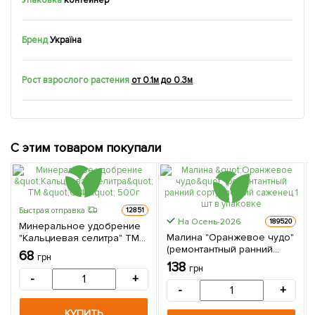
Бренд
Україна
Рост взрослого растения
от 0.1м до 0.3м
С этим товаром покупали
Быстрая отправка
12851
На Осень-2026
189520
Минеральное удобрение
Малина "Оранжевое чудо"
"Кальциевая селитра" ТМ
(ремонтантный ранний
"ОВИ" 500г
68
грн
сорт) 1-летний саженец 1 шт
138
грн
в упаковке
-
+
-
+
КУПИТЬ