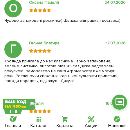
Оксана Пацеля
24.07.2026
О
Чудово запаковані рослинки) Швидка відправка і доставка)
Фейсбук
Галина Бовгира
17.07.2026
Телеграм
Г
Вайбер
Троянда приїхала до нас класнюча! Гарно запакована,
зелене листячко, висотою біля 45 см.! Дуже задоволені
Інстаграм
покупкою. Замовляємо на сайті АгроМаркету вже чотири
роки. Рослиночки свіженькі, гарні, консультанти привітливі,
Онлайн чат
завжди порадять, підкажуть. Дякую!
ВАШ КОД
Наталія
16.07.2026
Н
НА 450
грн
Замовляла вперше,запаковано чудово,троянди вже
Главная
Каталог
Корзина
Акции
Новинки
зацвітають,прийнялись легко, все супер,вже рекомендую