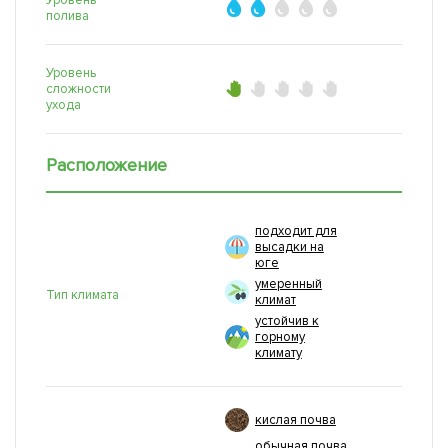
Уровень
полива
Уровень
сложности
ухода
Расположение
подходит для
высадки на
юге
умеренный
Тип климата
климат
устойчив к
горному
климату
кислая почва
обычная почва