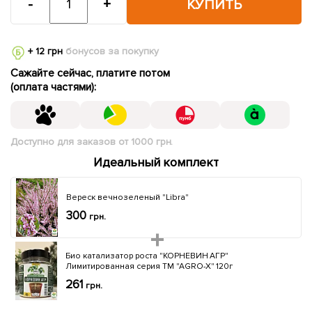
-
+
КУПИТЬ
+ 12 грн
бонусов за покупку
Сажайте сейчас, платите потом
(оплата частями):
Доступно для заказов от 1000 грн.
Идеальный комплект
Вереск вечнозеленый "Libra"
300
грн.
Био катализатор роста "КОРНЕВИН АГР"
Лимитированная серия ТМ "AGRO-X" 120г
261
грн.