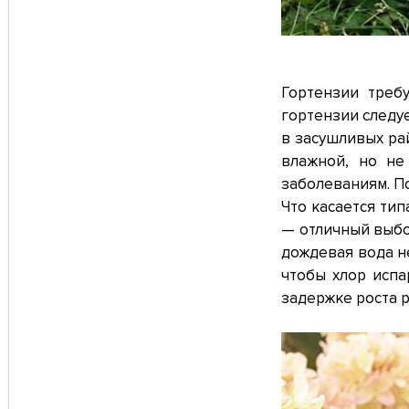
Гортензии треб
гортензии следуе
в засушливых ра
влажной, но не
заболеваниям. По
Что касается тип
— отличный выбор
дождевая вода н
чтобы хлор испа
задержке роста р