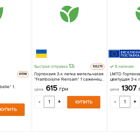
ЕКСКЛЮЗ
ПОСТАВКА
Быстрая отправка
В наличии.
103275
Гортензия 3-х летка метельчатая
LMTD Гортенз
61518
"Framboisine Rensam" 1 саженец
цветущая 3-х л
в упаковке
(30-40см) из Нидерландов 1
615
1307
lle" 1
грн
цена
цена
саженец в уп
е
-
+
-
+
КУПИТЬ
КУПИТЬ