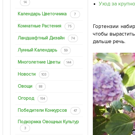
14
Уход за крупн
Календарь Цветочника
7
Комнатные Растения
Гортензии набир
75
чтобы вырастить
Ландшафтный Дизайн
74
дальше речь.
Лунный Календарь
59
Многолетние Цветы
144
Новости
103
Овощи
88
Огород
154
Победители Конкурсов
47
Подкормка Овощных Культур
3