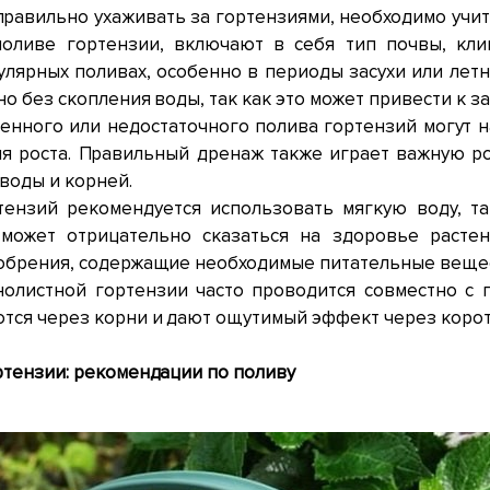
 правильно ухаживать за гортензиями, необходимо учи
поливе гортензии, включают в себя тип почвы, кли
улярных поливах, особенно в периоды засухи или лет
но без скопления воды, так как это может привести к 
нного или недостаточного полива гортензий могут на
я роста. Правильный дренаж также играет важную рол
воды и корней.
тензий рекомендуется использовать мягкую воду, т
 может отрицательно сказаться на здоровье расте
обрения, содержащие необходимые питательные вещест
нолистной гортензии часто проводится совместно с
тся через корни и дают ощутимый эффект через корот
ртензии: рекомендации по поливу