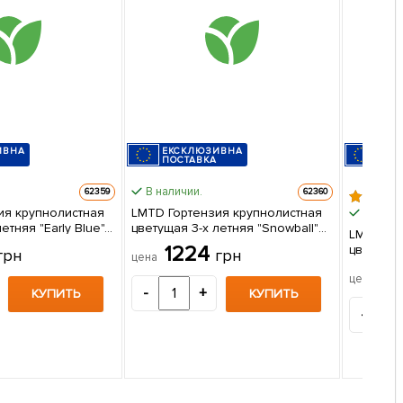
ИВНА
ЕКСКЛЮЗИВНА
ЕКС
ПОСТАВКА
ПОС
В наличии.
62359
62360
ия крупнолистная
LMTD Гортензия крупнолистная
В налич
етняя "Early Blue"
цветущая 3-х летняя "Snowball"
LMTD Го
(30-40см) из Нидерландов 1
1224
цветущая 
грн
грн
цена
аковке
саженец в упаковке
(30-40см) из Нидерландо
11
цена
саженец
-
+
КУПИТЬ
КУПИТЬ
-