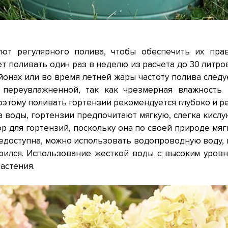
уют регулярного полива, чтобы обеспечить их пра
т поливать один раз в неделю из расчета до 30 литро
йонах или во время летней жары частоту полива след
 переувлажненной, так как чрезмерная влажность
этому поливать гортензии рекомендуется глубоко и реж
а воды, гортензии предпочитают мягкую, слегка кислую
 для гортензий, поскольку она по своей природе мягк
едоступна, можно использовать водопроводную воду, но
рился. Использование жесткой воды с высоким уров
астения.