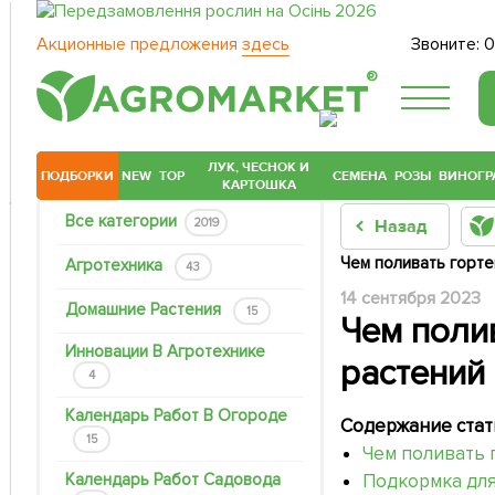
Акционные предложения
здесь
Звоните:
0
®
ЛУК, ЧЕСНОК И
ПОДБОРКИ
NEW
TOP
СЕМЕНА
РОЗЫ
ВИНОГР
КАРТОШКА
Все категории
2019
Назад
Чем поливать горте
Агротехника
43
14 сентября 2023
Домашние Растения
15
Чем поли
Инновации В Агротехнике
растений
4
Календарь Работ В Огороде
Содержание стат
15
Чем поливать 
Календарь Работ Садовода
Подкормка для