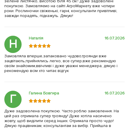
зелене листячко, висотою біля 45 см.! Дуже задоволені
покупкою. Замовляємо на сайті АгроМаркету вже чотири
роки. Рослиночки свіженькі, гарні, консультанти привітливі,
завжди порадять, підкажуть. Дякую!
Наталія
16.07.2026
Н
Замовляла вперше,запаковано чудово,троянди вже
зацвітають,прийнялись легко, все супер,вже рекомендую
своїм знайомим,ввічливі і дуже уважні менеджера, дякую і
рекомендую всім хто читає відгук
Галина Бовгира
16.07.2026
Г
Дуже задоволена покупкою. Часто роблю замовлення. На
цей раз отримала супер троянду! Дуже хотіла насичено
жовту, щоб виділити серед інших. Отримала просто чудо!
Дякую працівникам, консультантам за вибір. Прийшла в