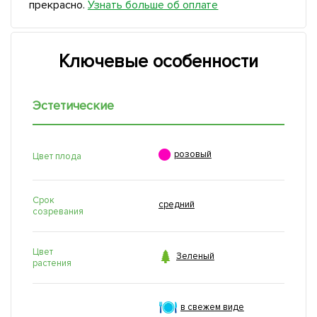
прекрасно.
Узнать больше об оплате
Ключевые особенности
Эстетические

розовый
Цвет плода
Срок
средний
созревания
Цвет

Зеленый
растения
в свежем виде