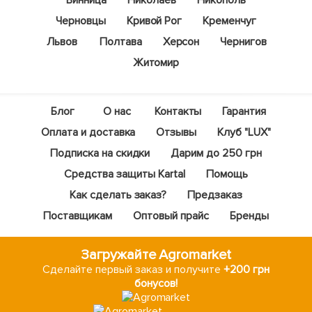
Винница
Николаев
Никополь
Черновцы
Кривой Рог
Кременчуг
Львов
Полтава
Херсон
Чернигов
Житомир
Блог
О нас
Контакты
Гарантия
Оплата и доставка
Отзывы
Клуб "LUX"
Подписка на скидки
Дарим до 250 грн
Средства защиты Kartal
Помощь
Как сделать заказ?
Предзаказ
Поставщикам
Оптовый прайс
Бренды
Загружайте Agromarket
Сделайте первый заказ и получите
+200 грн
бонусов!