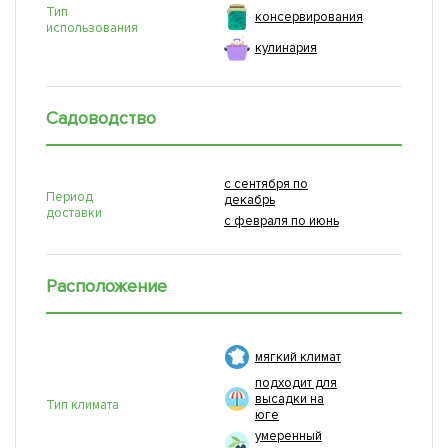
Тип
консервирования
использования
кулинария
Садоводство
с сентября по
Период
декабрь
доставки
с февраля по июнь
Расположение
мягкий климат
подходит для
высадки на
Тип климата
юге
умеренный