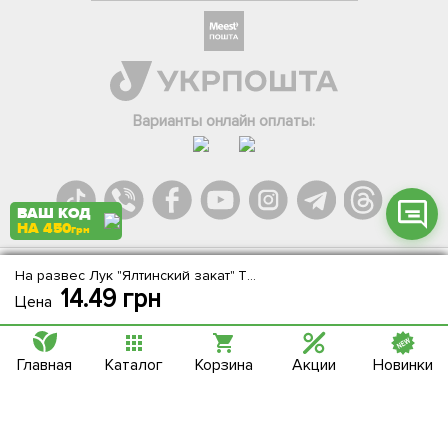
Телеграм
Вайбер
Інстаграм
Варианты онлайн оплаты:
Онлайн чат
ВАШ КОД
НА 450
грн
На развес Лук "Ялтинский закат" ТМ "Весна" цена за 1,5г
Agromarket.Copyright © 2013-2026. Все права защищены
14.49
грн
Цена
Главная
Каталог
Корзина
Акции
Новинки