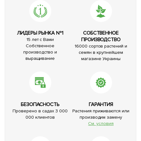
ЛИДЕРЫ РЫНКА №1
СОБСТВЕННОЕ
ПРОИЗВОДСТВО
15 лет с Вами
Собственное
16000 сортов растений и
производство и
семян в крупнейшем
выращивание
магазине Украины
БЕЗОПАСНОСТЬ
ГАРАНТИЯ
Проверено в садах 3 000
Растения приживаются или
000 клиентов
производим замену
См. условия