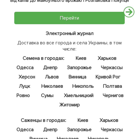
Від Квітів До Майбутнього Врожаю | Розпаковка Покупця
Перейти
Электронный журнал
Доставка во все города и села Украины, в том
числе:
Семена в городах:
Киев
Харьков
Одесса
Днепр
Запорожье
Черкассы
Херсон
Львов
Винница
Кривой Рог
Луцк
Николаев
Никополь
Полтава
Ровно
Сумы
Хмельницкий
Чернигов
Житомир
Саженцы в городах:
Киев
Харьков
Одесса
Днепр
Запорожье
Черкассы