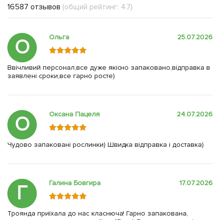
16587 отзывов
(общий рейтинг: 4.7)
Ольга
25.07.2026
О
Ввічливий персонал,все дуже якісно запаковано,відправка в
заявлені сроки,все гарно росте)
Оксана Пацеля
24.07.2026
О
Чудово запаковані рослинки) Швидка відправка і доставка)
Галина Бовгира
17.07.2026
Г
Троянда приїхала до нас класнюча! Гарно запакована,