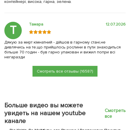
контейнері, висока, гарна, зелена.
Тамара
12.07.2026
Т
Дякую за мирт кімнатний - дійшов в гарному стані,не
дивлячись на те,що прийшлось рослини в пути знаходиться
більше 70 годин - був гарно упакован и вижил попри всі
негаразди
Смотреть все отзывы (16587)
Больше видео вы можете
Смотреть
увидеть на нашем youtube
все
канале