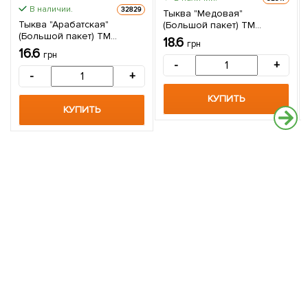
В наличии.
32829
Тыква "Медовая"
Тыква "Арабатская"
(Большой пакет) ТМ
(Большой пакет) ТМ
"Весна" 4г
18.6
грн
"Весна" 4г
16.6
грн
-
+
-
+
КУПИТЬ
КУПИТЬ