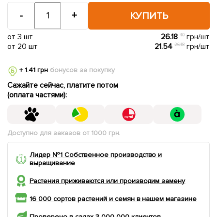
-
+
КУПИТЬ
от 3 шт
26.18
40
грн/шт
от 20 шт
21.54
26.18
грн/шт
+ 1.41 грн
бонусов за покупку
Сажайте сейчас, платите потом
(оплата частями):
Доступно для заказов от 1000 грн.
Лидер №1 Собственное производство и
выращивание
Растения приживаются или производим замену
16 000 сортов растений и семян в нашем магазине
Проверено в садах 3 000 000 клиентов