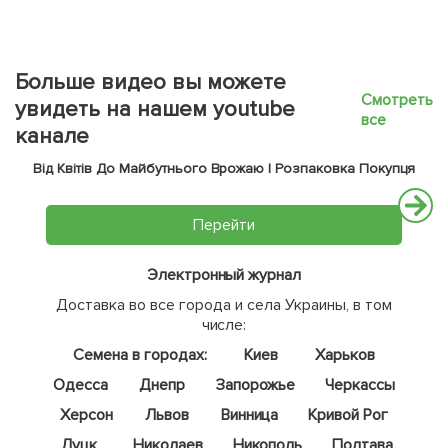
Больше видео вы можете
Смотреть
увидеть на нашем youtube
все
канале
Від Квітів До Майбутнього Врожаю | Розпаковка Покупця
Перейти
Электронный журнал
Доставка во все города и села Украины, в том
числе:
Семена в городах:
Киев
Харьков
Одесса
Днепр
Запорожье
Черкассы
Херсон
Львов
Винница
Кривой Рог
Луцк
Николаев
Никополь
Полтава