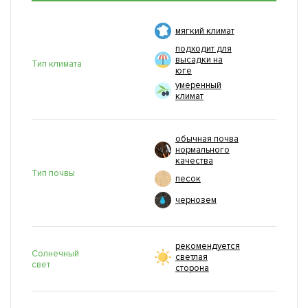
мягкий климат
подходит для
высадки на
Тип климата
юге
умеренный
климат
обычная почва
нормального
качества
Тип почвы
песок
чернозем
рекомендуется
Солнечный
светлая
свет
сторона