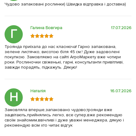
Чудово запаковані рослинки) Швидка відправка і доставка)
Галина Бовгира
17.07.2026
Г
Троянда приїхала до нас класнюча! Гарно запакована,
зелене листячко, висотою біля 45 см.! Дуже задоволені
покупкою. Замовляємо на сайті АгроМаркету вже чотири
роки. Рослиночки свіженькі, гарні, консультанти привітливі,
завжди порадять, підкажуть. Дякую!
Наталія
16.07.2026
Н
Замовляла вперше,запаковано чудово,троянди вже
зацвітають,прийнялись легко, все супер,вже рекомендую
своїм знайомим,ввічливі і дуже уважні менеджера, дякую і
рекомендую всім хто читає відгук