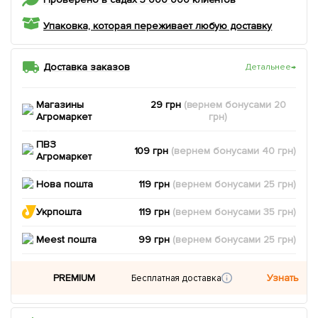
Упаковка, которая переживает любую доставку
Доставка заказов
Детальнее
→
Магазины
29 грн
(вернем
бонусами
20
Агромаркет
грн)
ПВЗ
109 грн
(вернем
бонусами
40
грн)
Агромаркет
Нова пошта
119 грн
(вернем
бонусами
25
грн)
Укрпошта
119 грн
(вернем
бонусами
35
грн)
Meest пошта
99 грн
(вернем
бонусами
25
грн)
PREMIUM
Узнать
Бесплатная доставка