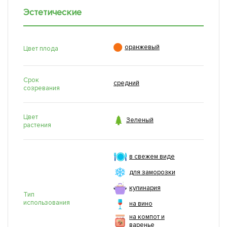
Эстетические

оранжевый
Цвет плода
Срок
средний
созревания
Цвет

Зеленый
растения
в свежем виде
для заморозки
кулинария
Тип
использования
на вино
на компот и
варенье