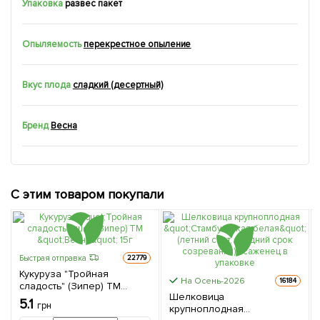
Упаковка
развес пакет
Опыляемость
перекрестное опыление
Вкус плода
сладкий (десертный)
Бренд
Весна
С этим товаром покупали
Быстрая отправка
22779
Кукуруза "Тройная
На Осень-2026
16184
сладость" (Зипер) ТМ
Шелковица
"Весна" 15г
5.1
грн
крупноплодная