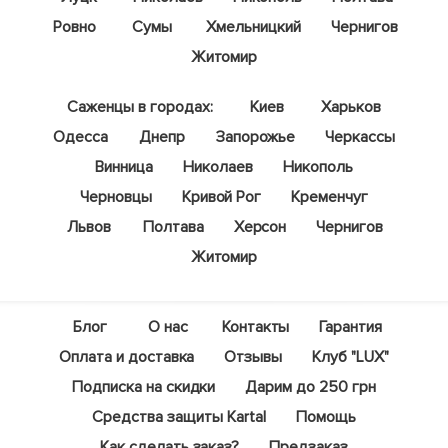
Ровно
Сумы
Хмельницкий
Чернигов
Житомир
Саженцы в городах:
Киев
Харьков
Одесса
Днепр
Запорожье
Черкассы
Винница
Николаев
Никополь
Черновцы
Кривой Рог
Кременчуг
Львов
Полтава
Херсон
Чернигов
Житомир
Блог
О нас
Контакты
Гарантия
Оплата и доставка
Отзывы
Клуб "LUX"
Подписка на скидки
Дарим до 250 грн
Средства защиты Kartal
Помощь
Как сделать заказ?
Предзаказ